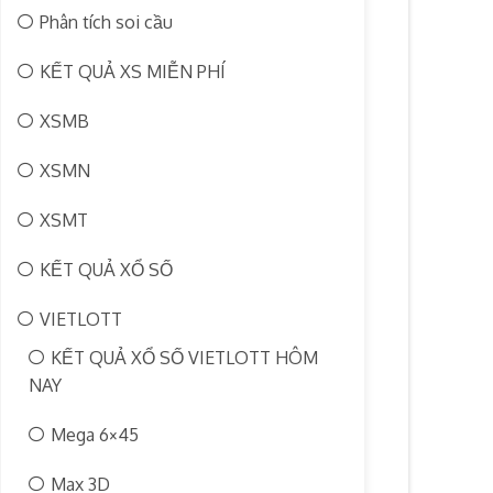
Phân tích soi cầu
KẾT QUẢ XS MIỄN PHÍ
XSMB
XSMN
XSMT
KẾT QUẢ XỔ SỐ
VIETLOTT
KẾT QUẢ XỔ SỐ VIETLOTT HÔM
NAY
Mega 6×45
Max 3D