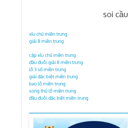
soi cầ
xỉu chủ miền trung
giải 8 miền trung
cặp xỉu chủ miền trung
đầu đuôi giải 8 miền trung
lô 3 số miền trung
giải đặc biệt miền trung
bao lô miền trung
song thủ lô miền trung
đầu đuôi đặc biệt miền trung