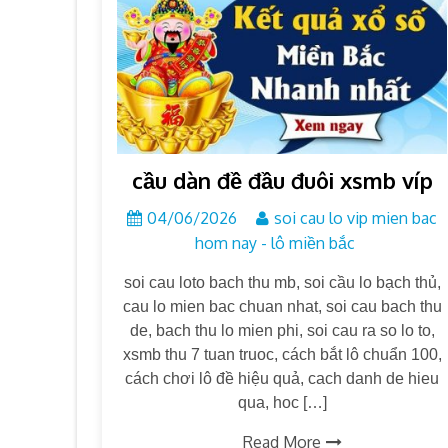
cầu dàn đề đầu đuôi xsmb víp
04/06/2026
soi cau lo vip mien bac
hom nay - lô miền bắc
soi cau loto bach thu mb, soi cầu lo bạch thủ,
cau lo mien bac chuan nhat, soi cau bach thu
de, bach thu lo mien phi, soi cau ra so lo to,
xsmb thu 7 tuan truoc, cách bắt lô chuẩn 100,
cách chơi lô đề hiệu quả, cach danh de hieu
qua, hoc […]
Read More