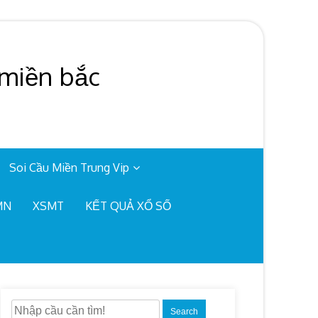
 miền bắc
Soi Cầu Miền Trung Vip
MN
XSMT
KẾT QUẢ XỔ SỐ
Search