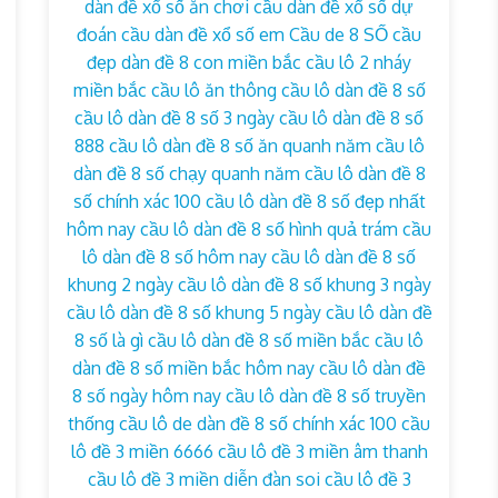
dàn đề xổ số ăn chơi
cầu dàn đề xổ số dự
đoán
cầu dàn đề xổ số em
Cầu de 8 SỐ
cầu
đẹp dàn đề 8 con miền bắc
cầu lô 2 nháy
miền bắc
cầu lô ăn thông
cầu lô dàn đề 8 số
cầu lô dàn đề 8 số 3 ngày
cầu lô dàn đề 8 số
888
cầu lô dàn đề 8 số ăn quanh năm
cầu lô
dàn đề 8 số chạy quanh năm
cầu lô dàn đề 8
số chính xác 100
cầu lô dàn đề 8 số đẹp nhất
hôm nay
cầu lô dàn đề 8 số hình quả trám
cầu
lô dàn đề 8 số hôm nay
cầu lô dàn đề 8 số
khung 2 ngày
cầu lô dàn đề 8 số khung 3 ngày
cầu lô dàn đề 8 số khung 5 ngày
cầu lô dàn đề
8 số là gì
cầu lô dàn đề 8 số miền bắc
cầu lô
dàn đề 8 số miền bắc hôm nay
cầu lô dàn đề
8 số ngày hôm nay
cầu lô dàn đề 8 số truyền
thống
cầu lô de dàn đề 8 số chính xác 100
cầu
lô đề 3 miền 6666
cầu lô đề 3 miền âm thanh
cầu lô đề 3 miền diễn đàn soi
cầu lô đề 3