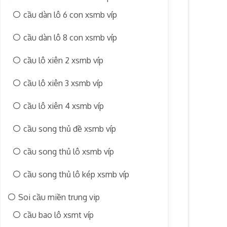
cầu dàn lô 6 con xsmb víp
cầu dàn lô 8 con xsmb víp
cầu lô xiên 2 xsmb víp
cầu lô xiên 3 xsmb víp
cầu lô xiên 4 xsmb víp
cầu song thủ đề xsmb víp
cầu song thủ lô xsmb víp
cầu song thủ lô kép xsmb víp
Soi cầu miền trung vip
cầu bao lô xsmt víp