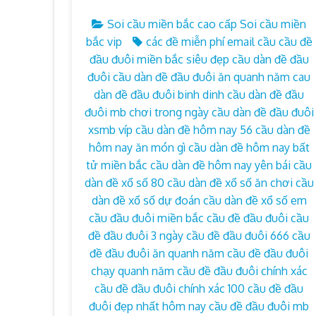
Soi cầu miền bắc cao cấp
Soi cầu miền
bắc vip
các đề miễn phí email
cầu cầu đề
đầu đuôi miền bắc siêu đẹp
cầu dàn đề đầu
đuôi
cầu dàn đề đầu đuôi ăn quanh năm
cau
dàn đề đầu đuôi binh dinh
cầu dàn đề đầu
đuôi mb chơi trong ngày
cầu dàn đề đầu đuôi
xsmb víp
cầu dàn đề hôm nay 56
cầu dàn đề
hôm nay ăn món gì
cầu dàn đề hôm nay bất
tử miền bắc
cầu dàn đề hôm nay yên bái
cầu
dàn đề xổ số 80
cầu dàn đề xổ số ăn chơi
cầu
dàn đề xổ số dự đoán
cầu dàn đề xổ số em
cầu đầu đuôi miền bắc
cầu đề đầu đuôi
cầu
đề đầu đuôi 3 ngày
cầu đề đầu đuôi 666
cầu
đề đầu đuôi ăn quanh năm
cầu đề đầu đuôi
chạy quanh năm
cầu đề đầu đuôi chính xác
cầu đề đầu đuôi chính xác 100
cầu đề đầu
đuôi đẹp nhất hôm nay
cầu đề đầu đuôi mb