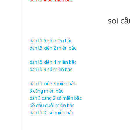
soi c
dàn lô 6 số miền bắc
dàn lô xiên 2 miền bắc
dàn lô xiên 4 miền bắc
dàn lô 8 số miền bắc
dàn lô xiên 3 miền bắc
3 càng miền bắc
dàn 3 càng 2 số miền bắc
đề đầu đuôi miền bắc
dàn lô 10 số miền bắc