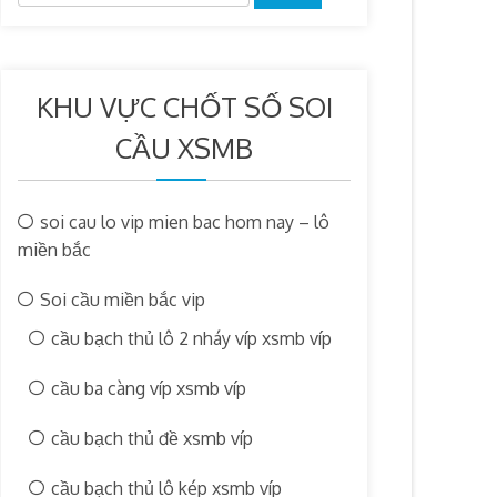
KHU VỰC CHỐT SỐ SOI
CẦU XSMB
soi cau lo vip mien bac hom nay – lô
miền bắc
Soi cầu miền bắc vip
cầu bạch thủ lô 2 nháy víp xsmb víp
cầu ba càng víp xsmb víp
cầu bạch thủ đề xsmb víp
cầu bạch thủ lô kép xsmb víp