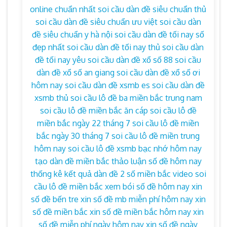
online chuẩn nhất
soi cầu dàn đề siêu chuẩn thủ
soi cầu dàn đề siêu chuẩn ưu việt
soi cầu dàn
đề siêu chuẩn y hà nội
soi cầu dàn đề tối nay số
đẹp nhất
soi cầu dàn đề tối nay thủ
soi cầu dàn
đề tối nay yêu
soi cầu dàn đề xổ số 88
soi cầu
dàn đề xổ số an giang
soi cầu dàn đề xổ số ơi
hôm nay
soi cầu dàn đề xsmb es
soi cầu dàn đề
xsmb thủ
soi cầu lô đề ba miền bắc trung nam
soi cầu lô đề miền bắc ăn cáp
soi cầu lô đề
miền bắc ngày 22 tháng 7
soi cầu lô đề miền
bắc ngày 30 tháng 7
soi cầu lô đề miền trung
hôm nay
soi cầu lô đề xsmb bạc nhớ hôm nay
tạo dàn đề miền bắc
thảo luận số đề hôm nay
thống kê kết quả dàn đề 2 số miền bắc
video soi
cầu lô đề miền bắc
xem bói số đề hôm nay
xin
số đề bến tre
xin số đề mb miễn phí hôm nay
xin
số đề miền bắc
xin số đề miền bắc hôm nay
xin
số đề miễn phí ngày hôm nay
xin số đề ngày