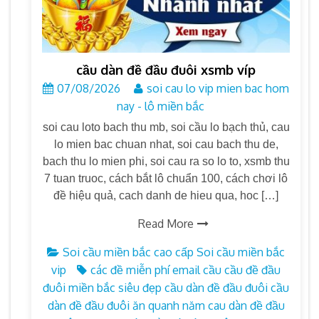
cầu dàn đề đầu đuôi xsmb víp
07/08/2026
soi cau lo vip mien bac hom
nay - lô miền bắc
soi cau loto bach thu mb, soi cầu lo bạch thủ, cau
lo mien bac chuan nhat, soi cau bach thu de,
bach thu lo mien phi, soi cau ra so lo to, xsmb thu
7 tuan truoc, cách bắt lô chuẩn 100, cách chơi lô
đề hiệu quả, cach danh de hieu qua, hoc […]
Read More
Soi cầu miền bắc cao cấp
Soi cầu miền bắc
vip
các đề miễn phí email
cầu cầu đề đầu
đuôi miền bắc siêu đẹp
cầu dàn đề đầu đuôi
cầu
dàn đề đầu đuôi ăn quanh năm
cau dàn đề đầu