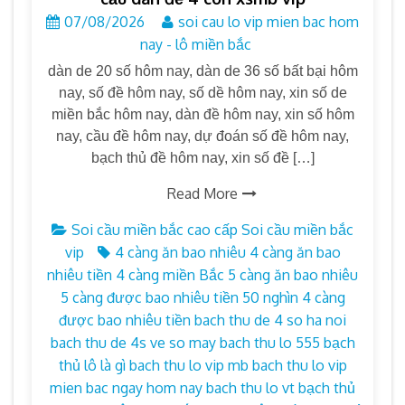
07/08/2026
soi cau lo vip mien bac hom
nay - lô miền bắc
dàn de 20 số hôm nay, dàn de 36 số bất bại hôm
nay, số đề hôm nay, số dề hôm nay, xin số de
miền bắc hôm nay, dàn đề hôm nay, xin số hôm
nay, cầu đề hôm nay, dự đoán số đề hôm nay,
bạch thủ đề hôm nay, xin số đề […]
Read More
Soi cầu miền bắc cao cấp
Soi cầu miền bắc
vip
4 càng ăn bao nhiêu
4 càng ăn bao
nhiêu tiền
4 càng miền Bắc
5 càng ăn bao nhiêu
5 càng được bao nhiêu tiền
50 nghìn 4 càng
được bao nhiêu tiền
bach thu de 4 so ha noi
bach thu de 4s ve so may
bach thu lo 555
bạch
thủ lô là gì
bach thu lo vip mb
bach thu lo vip
mien bac ngay hom nay
bach thu lo vt
bạch thủ