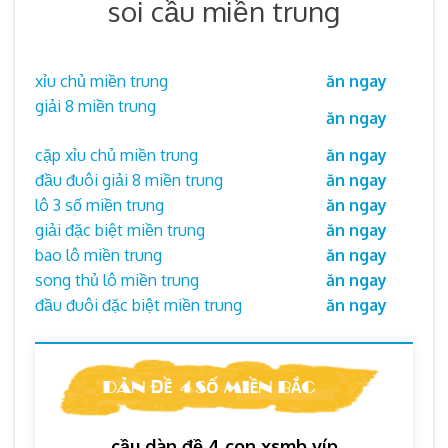
soi cầu miền trung
xỉu chủ miền trung
ăn ngay
giải 8 miền trung
ăn ngay
cặp xỉu chủ miền trung
ăn ngay
đầu đuôi giải 8 miền trung
ăn ngay
lô 3 số miền trung
ăn ngay
giải đặc biệt miền trung
ăn ngay
bao lô miền trung
ăn ngay
song thủ lô miền trung
ăn ngay
đầu đuôi đặc biệt miền trung
ăn ngay
cầu dàn đề 4 con xsmb víp