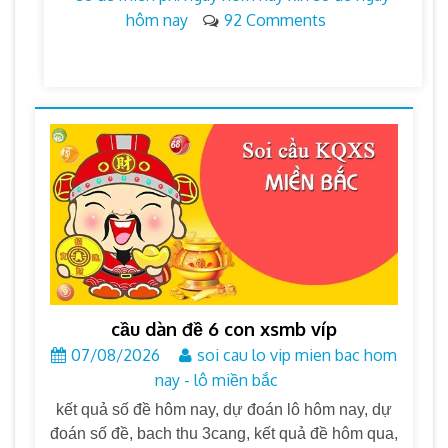
hôm nay
92 Comments
cầu dàn đề 6 con xsmb víp
07/08/2026
soi cau lo vip mien bac hom
nay - lô miền bắc
kết quả số đề hôm nay, dự đoán lô hôm nay, dự
đoán số đề, bach thu 3cang, kết quả đề hôm qua,