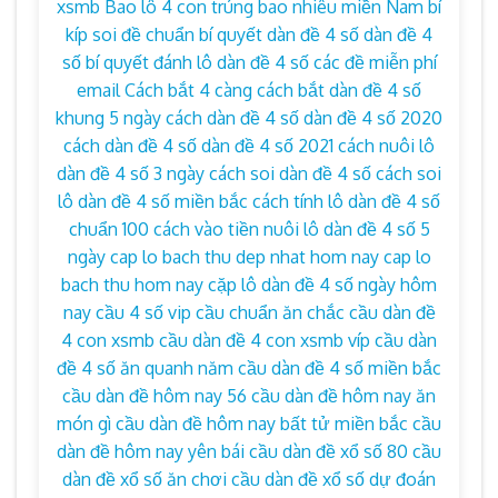
xsmb
Bao lô 4 con trúng bao nhiêu miền Nam
bí
kíp soi đề chuẩn
bí quyết dàn đề 4 số dàn đề 4
số
bí quyết đánh lô dàn đề 4 số
các đề miễn phí
email
Cách bắt 4 càng
cách bắt dàn đề 4 số
khung 5 ngày
cách dàn đề 4 số dàn đề 4 số 2020
cách dàn đề 4 số dàn đề 4 số 2021
cách nuôi lô
dàn đề 4 số 3 ngày
cách soi dàn đề 4 số
cách soi
lô dàn đề 4 số miền bắc
cách tính lô dàn đề 4 số
chuẩn 100
cách vào tiền nuôi lô dàn đề 4 số 5
ngày
cap lo bach thu dep nhat hom nay
cap lo
bach thu hom nay
cặp lô dàn đề 4 số ngày hôm
nay
cầu 4 số vip
cầu chuẩn ăn chắc
cầu dàn đề
4 con xsmb
cầu dàn đề 4 con xsmb víp
cầu dàn
đề 4 số ăn quanh năm
cầu dàn đề 4 số miền bắc
cầu dàn đề hôm nay 56
cầu dàn đề hôm nay ăn
món gì
cầu dàn đề hôm nay bất tử miền bắc
cầu
dàn đề hôm nay yên bái
cầu dàn đề xổ số 80
cầu
dàn đề xổ số ăn chơi
cầu dàn đề xổ số dự đoán