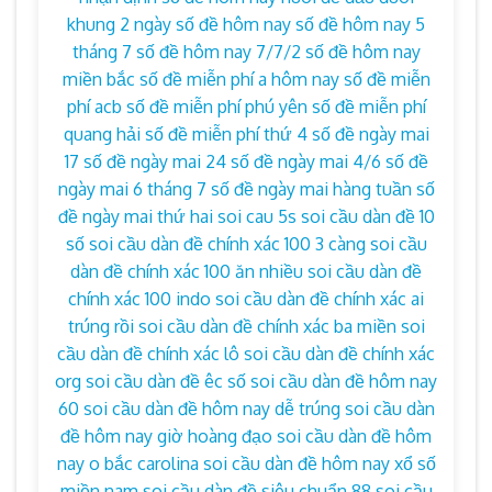
khung 2 ngày
số đề hôm nay
số đề hôm nay 5
tháng 7
số đề hôm nay 7/7/2
số đề hôm nay
miền bắc
số đề miễn phí a hôm nay
số đề miễn
phí acb
số đề miễn phí phú yên
số đề miễn phí
quang hải
số đề miễn phí thứ 4
số đề ngày mai
17
số đề ngày mai 24
số đề ngày mai 4/6
số đề
ngày mai 6 tháng 7
số đề ngày mai hàng tuần
số
đề ngày mai thứ hai
soi cau 5s
soi cầu dàn đề 10
số
soi cầu dàn đề chính xác 100 3 càng
soi cầu
dàn đề chính xác 100 ăn nhiều
soi cầu dàn đề
chính xác 100 indo
soi cầu dàn đề chính xác ai
trúng rồi
soi cầu dàn đề chính xác ba miền
soi
cầu dàn đề chính xác lô
soi cầu dàn đề chính xác
org
soi cầu dàn đề êc số
soi cầu dàn đề hôm nay
60
soi cầu dàn đề hôm nay dễ trúng
soi cầu dàn
đề hôm nay giờ hoàng đạo
soi cầu dàn đề hôm
nay o bắc carolina
soi cầu dàn đề hôm nay xổ số
miền nam
soi cầu dàn đề siêu chuẩn 88
soi cầu