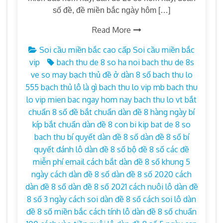
số đề, đề miền bắc ngày hôm […]
Read More
Soi cầu miền bắc cao cấp
Soi cầu miền bắc
vip
bach thu de 8 so ha noi
bach thu de 8s
ve so may
bạch thủ đề ở dàn 8 số
bach thu lo
555
bạch thủ lô là gì
bach thu lo vip mb
bach thu
lo vip mien bac ngay hom nay
bach thu lo vt
bắt
chuẩn 8 số đề
bắt chuẩn dàn đề 8 hàng ngày
bí
kíp bắt chuẩn dàn đề 8 con
bi kip bat de 8 so
bach thu
bí quyết dàn đề 8 số dàn đề 8 số
bí
quyết đánh lô dàn đề 8 số
bộ đề 8 số
các đề
miễn phí email
cách bắt dàn đề 8 số khung 5
ngày
cách dàn đề 8 số dàn đề 8 số 2020
cách
dàn đề 8 số dàn đề 8 số 2021
cách nuôi lô dàn đề
8 số 3 ngày
cách soi dàn đề 8 số
cách soi lô dàn
đề 8 số miền bắc
cách tính lô dàn đề 8 số chuẩn