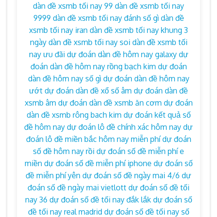
dàn đề xsmb tối nay 99
dàn đề xsmb tối nay
9999
dàn đề xsmb tối nay đánh số gì
dàn đề
xsmb tối nay iran
dàn đề xsmb tối nay khung 3
ngày
dàn đề xsmb tối nay soi
dàn đề xsmb tối
nay ưu đãi
dự đoán dàn đề hôm nay galaxy
dự
đoán dàn đề hôm nay rồng bạch kim
dự đoán
dàn đề hôm nay số gì
dự đoán dàn đề hôm nay
ướt
dự đoán dàn đề xổ số âm
dự đoán dàn đề
xsmb âm
dự đoán dàn đề xsmb ăn cơm
dự đoán
dàn đề xsmb rông bach kim
dự đoán kết quả số
đề hôm nay
dự đoán lô đề chính xác hôm nay
dự
đoán lô đề miền bắc hôm nay miễn phí
dự đoán
số đề hôm nay rồi
dự đoán số đề miễn phí e
miền
dự đoán số đề miễn phí iphone
dự đoán số
đề miễn phí yên
dự đoán số đề ngày mai 4/6
dự
đoán số đề ngày mai vietlott
dự đoán số đề tối
nay 36
dự đoán số đề tối nay đắk lắk
dự đoán số
đề tối nay real madrid
dự đoán số đề tối nay số