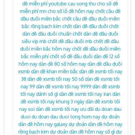
đề miễn phí youtube
cau song thu
cho số đề
miễn phí mn
cho số lô đề hôm nay
chốt cầu đề
đầu đuôi miền bắc
chốt cầu đề đầu đuôi miền
bắc rồng bạch kim
chốt dàn đề đầu đuôi
chốt
dàn đề đầu đuôi chuẩn
chốt dàn đề đầu đuôi
siêu vip mb
chốt đề đầu đuôi mb
chốt đề đầu
đuôi miền bắc hôm nay
chốt đề đầu đuôi miền
bắc miễn phí
chốt số đề đầu đuôi
dàn đề 12 số
hôm nay
dàn đề 80 số hôm nay
dàn đề đầu đuôi
xsmb
dàn đề khan miền bắc
dàn đề xsmb tối nay
38
dàn đề xsmb tối nay 50 số
dàn đề xsmb tối
nay 99
dàn đề xsmb tối nay 9999
dàn đề xsmb
tối nay đánh số gì
dàn đề xsmb tối nay iran
dàn
đề xsmb tối nay khung 3 ngày
dàn đề xsmb tối
nay soi
dàn đề xsmb tối nay ưu đãi
du doan dau
duoi
du doan dau duoi tong hom nay
dự đoán
dàn đề hôm nay galaxy
dự đoán dàn đề hôm nay
rồng bạch kim
dự đoán dàn đề hôm nay số gì
dự