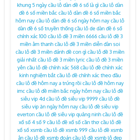
khung 5 ngày
cầu lô dàn đề 6 số là gì
cầu lô dàn
đề 6 số miền bắc
cầu lô dàn đề 6 số miền bắc
hôm nay
cầu lô dàn đề 6 số ngày hôm nay
cầu lô
dàn đề 6 số truyền thống
cầu lô de dàn đề 6 số
chính xác 100
cầu lô đề 3 miền 6666
cầu lô đề 3
miền âm thanh
cầu lô đề 3 miền diễn đàn soi
cầu lô đề 3 miền đánh đề con gì
cầu lô đề 3 miền
giải nhất
cầu lô đề 3 miền lyric
cầu lô đề 3 miền
yên
cầu lô đề chính xác 568
cầu lô đề chính xác
kinh nghiệm bắt
cầu lô đề chính xác theo đầu
cầu lô đề hôm nay a trúng rồi
cầu lô đề hôm nay
imc
cầu lô đề miền bắc ngày hôm nay
cầu lô đề
siêu vip 4d
cầu lô đề siêu vip 9999
cầu lô đề
siêu vip ăn ngày hôm nay
cầu lô đề siêu vip
everton
cầu lô đề siêu vip quảng ninh
cầu lô đề
xổ số 4 số 9
cầu lô đề xổ số cần thơ
cầu lô đề
xổ số xsmb
cầu lô đề xsmb 999
cầu lô đề xsmb
ân
cầu lô đề xsmb đoán
cầu lô đề xsmb lô đẹp