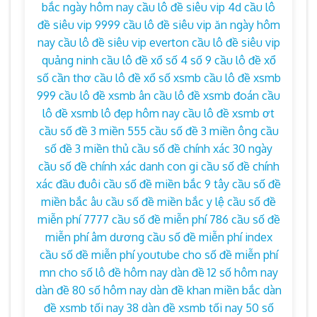
bắc ngày hôm nay
cầu lô đề siêu vip 4d
cầu lô
đề siêu vip 9999
cầu lô đề siêu vip ăn ngày hôm
nay
cầu lô đề siêu vip everton
cầu lô đề siêu vip
quảng ninh
cầu lô đề xổ số 4 số 9
cầu lô đề xổ
số cần thơ
cầu lô đề xổ số xsmb
cầu lô đề xsmb
999
cầu lô đề xsmb ân
cầu lô đề xsmb đoán
cầu
lô đề xsmb lô đẹp hôm nay
cầu lô đề xsmb ơt
cầu số đề 3 miền 555
cầu số đề 3 miền ông
cầu
số đề 3 miền thủ
cầu số đề chính xác 30 ngày
cầu số đề chính xác danh con gi
cầu số đề chính
xác đầu đuôi
cầu số đề miền bắc 9 tây
cầu số đề
miền bắc âu
cầu số đề miền bắc y lệ
cầu số đề
miễn phí 7777
cầu số đề miễn phí 786
cầu số đề
miễn phí âm dương
cầu số đề miễn phí index
cầu số đề miễn phí youtube
cho số đề miễn phí
mn
cho số lô đề hôm nay
dàn đề 12 số hôm nay
dàn đề 80 số hôm nay
dàn đề khan miền bắc
dàn
đề xsmb tối nay 38
dàn đề xsmb tối nay 50 số