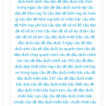
đuôi binh dinh
cầu dàn đề đầu đuôi mb chơi
trong ngày
cầu dàn đề đầu đuôi xsmb víp
cầu
dàn đề hôm nay 56
cầu dàn đề hôm nay ăn món
gì
cầu dàn đề hôm nay bất tử miền bắc
cầu dàn
đề hôm nay yên bái
cầu dàn đề xổ số 80
cầu dàn
đề xổ số ăn chơi
cầu dàn đề xổ số dự đoán
cầu
dàn đề xổ số em
cầu đầu đuôi miền bắc
cầu đề
đầu đuôi
cầu đề đầu đuôi 3 ngày
cầu đề đầu
đuôi 666
cầu đề đầu đuôi ăn quanh năm
cầu đề
đầu đuôi chạy quanh năm
cầu đề đầu đuôi chính
xác
cầu đề đầu đuôi chính xác 100
cầu đề đầu
đuôi đẹp nhất hôm nay
cầu đề đầu đuôi mb hay
ve trong ngay
cầu đề đầu đuôi miền bắc
cầu đề
đầu đuôi miền bắc 247
cầu đề đầu đuôi miền
bắc 666
cầu đề đầu đuôi miền bắc 888
cầu đề
đầu đuôi miền bắc bạch kim
cầu đề đầu đuôi
miền bắc cao cấp
cầu đề đầu đuôi miền bắc
chuẩn
cầu đề đầu đuôi miền bắc chuẩn nhất
cầu