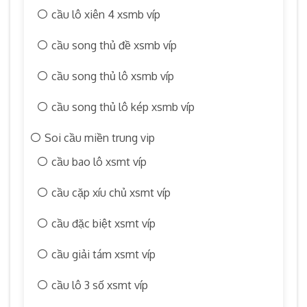
cầu lô xiên 4 xsmb víp
cầu song thủ đề xsmb víp
cầu song thủ lô xsmb víp
cầu song thủ lô kép xsmb víp
Soi cầu miền trung vip
cầu bao lô xsmt víp
cầu cặp xíu chủ xsmt víp
cầu đặc biệt xsmt víp
cầu giải tám xsmt víp
cầu lô 3 số xsmt víp