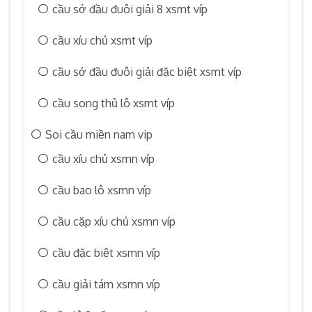
cầu sớ đầu đuôi giải 8 xsmt víp
cầu xíu chủ xsmt víp
cầu sớ đầu đuôi giải đặc biệt xsmt víp
cầu song thủ lô xsmt víp
Soi cầu miền nam vip
cầu xíu chủ xsmn víp
cầu bao lô xsmn víp
cầu cặp xíu chủ xsmn víp
cầu đặc biệt xsmn víp
cầu giải tám xsmn víp