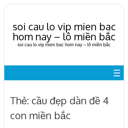
Skip
to
content
soi cau lo vip mien bac
hom nay – lô miền bắc
soi cau lo vip mien bac hom nay – lô miền bắc
Thẻ:
cầu đẹp dàn đề 4
con miền bắc