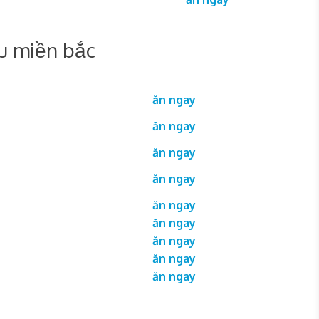
ầu miền bắc
ăn ngay
ăn ngay
ăn ngay
ăn ngay
ăn ngay
ăn ngay
ăn ngay
ăn ngay
ăn ngay