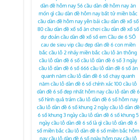
dàn đề hôm nay 56
cầu dàn đề hôm nay ăn
món gì
cầu dàn đề hôm nay bất tử miền bắc
cầu dàn đề hôm nay yên bái
cầu dàn đề xổ số
80
cầu dàn đề xổ số ăn chơi
cầu dàn đề xổ số
dự đoán
cầu dàn đề xổ số em
Cầu de 6 SỐ
cau de sieu vip
cầu đẹp dàn đề 6 con miền
bắc
cầu lô 2 nháy miền bắc
cầu lô ăn thông
cầu lô dàn đề 6 số
cầu lô dàn đề 6 số 3 ngày
cầu lô dàn đề 6 số 666
cầu lô dàn đề 6 số ăn
quanh năm
cầu lô dàn đề 6 số chạy quanh
năm
cầu lô dàn đề 6 số chính xác 100
cầu lô
dàn đề 6 số đẹp nhất hôm nay
cầu lô dàn đề 6
số hình quả trám
cầu lô dàn đề 6 số hôm nay
cầu lô dàn đề 6 số khung 2 ngày
cầu lô dàn đề
6 số khung 3 ngày
cầu lô dàn đề 6 số khung 5
ngày
cầu lô dàn đề 6 số là gì
cầu lô dàn đề 6
số miền bắc
cầu lô dàn đề 6 số miền bắc hôm
nay
cầu lô dàn đề 6 số ngày hôm nay
cầu lô