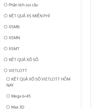
Phân tích soi cầu
KẾT QUẢ XS MIỄN PHÍ
XSMB
XSMN
XSMT
KẾT QUẢ XỔ SỐ
VIETLOTT
KẾT QUẢ XỔ SỐ VIETLOTT HÔM
NAY
Mega 6×45
Max 3D