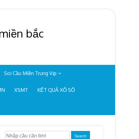
 miền bắc
Soi Cầu Miền Trung Vip
MN
XSMT
KẾT QUẢ XỔ SỐ
Search