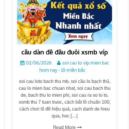
cầu dàn đề đầu đuôi xsmb víp
02/06/2026
soi cau lo vip mien bac
hom nay - lô miền bắc
soi cau loto bach thu mb, soi cầu lo bạch thủ,
cau lo mien bac chuan nhat, soi cau bach thu
de, bach thu lo mien phi, soi cau ra so lo to,
xsmb thu 7 tuan truoc, cách bắt lô chuẩn 100,
cách chơi lô đề hiệu quả, cach danh de hieu
qua, hoc […]
Read More