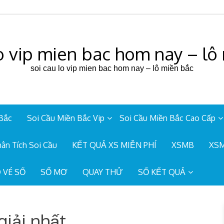
lo vip mien bac hom nay – lô
soi cau lo vip mien bac hom nay – lô miền bắc
 Bắc
Soi Cầu Miền Bắc Vip
Soi Cầu Miền Bắc Cao Cấp
hân Tích Soi Cầu
KẾT QUẢ XS MIỄN PHÍ
XSMB
XS
 VÉ SỐ
SỔ MƠ
QUAY THỬ
SỐ KẾT QUẢ
giải nhất