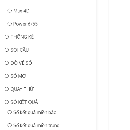
Max 4D
Power 6/55
THỐNG KÊ
SOI CẦU
DÒ VÉ SỐ
SỔ MƠ
QUAY THỬ
SỐ KẾT QUẢ
Số kết quả miền bắc
Số kết quả miền trung