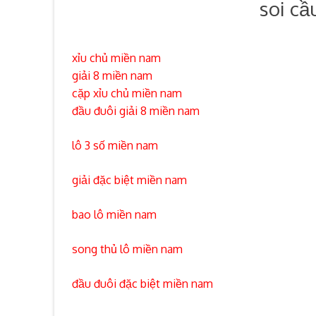
soi c
xỉu chủ miền nam
giải 8 miền nam
cặp xỉu chủ miền nam
đầu đuôi giải 8 miền nam
lô 3 số miền nam
giải đặc biệt miền nam
bao lô miền nam
song thủ lô miền nam
đầu đuôi đặc biệt miền nam