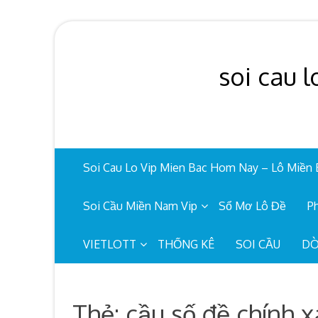
Skip
to
content
soi cau 
Soi Cau Lo Vip Mien Bac Hom Nay – Lô Miền
Soi Cầu Miền Nam Vip
Sổ Mơ Lô Đề
P
VIETLOTT
THỐNG KÊ
SOI CẦU
DÒ
Thẻ:
cầu số đề chính 