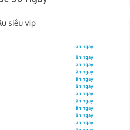
ầu siêu vip
ăn ngay
ăn ngay
ăn ngay
ăn ngay
ăn ngay
ăn ngay
ăn ngay
ăn ngay
ăn ngay
ăn ngay
ăn ngay
ăn ngay