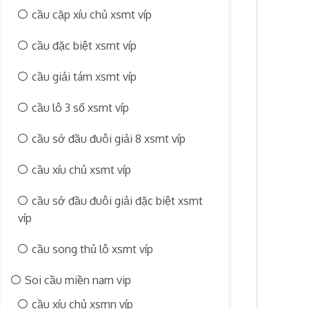
cầu cặp xíu chủ xsmt víp
cầu đặc biệt xsmt víp
cầu giải tám xsmt víp
cầu lô 3 số xsmt víp
cầu sớ đầu đuôi giải 8 xsmt víp
cầu xíu chủ xsmt víp
cầu sớ đầu đuôi giải đặc biệt xsmt
víp
cầu song thủ lô xsmt víp
Soi cầu miền nam vip
cầu xíu chủ xsmn víp