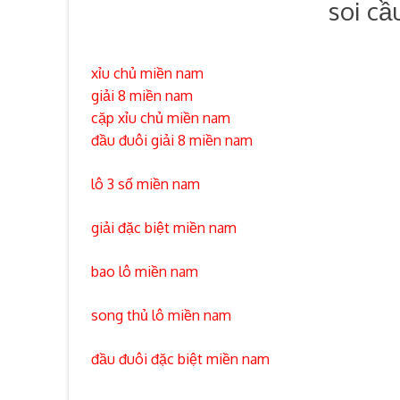
soi c
xỉu chủ miền nam
giải 8 miền nam
cặp xỉu chủ miền nam
đầu đuôi giải 8 miền nam
lô 3 số miền nam
giải đặc biệt miền nam
bao lô miền nam
song thủ lô miền nam
đầu đuôi đặc biệt miền nam