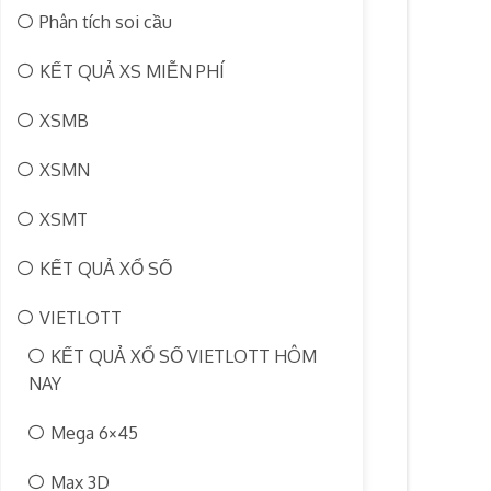
Phân tích soi cầu
KẾT QUẢ XS MIỄN PHÍ
XSMB
XSMN
XSMT
KẾT QUẢ XỔ SỐ
VIETLOTT
KẾT QUẢ XỔ SỐ VIETLOTT HÔM
NAY
Mega 6×45
Max 3D