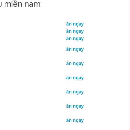
ầu miền nam
ăn ngay
ăn ngay
ăn ngay
ăn ngay
ăn ngay
ăn ngay
ăn ngay
ăn ngay
ăn ngay