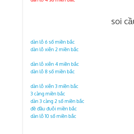
soi c
dàn lô 6 số miền bắc
dàn lô xiên 2 miền bắc
dàn lô xiên 4 miền bắc
dàn lô 8 số miền bắc
dàn lô xiên 3 miền bắc
3 càng miền bắc
dàn 3 càng 2 số miền bắc
đề đầu đuôi miền bắc
dàn lô 10 số miền bắc