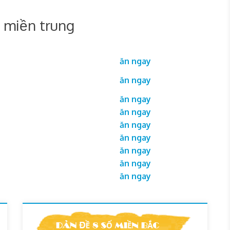
u miền trung
ăn ngay
ăn ngay
ăn ngay
ăn ngay
ăn ngay
ăn ngay
ăn ngay
ăn ngay
ăn ngay