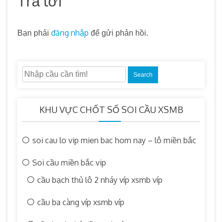
Trả lời
đăng nhập
Bạn phải
để gửi phản hồi.
Search
KHU VỰC CHỐT SỐ SOI CẦU XSMB
soi cau lo vip mien bac hom nay – lô miền bắc
Soi cầu miền bắc vip
cầu bạch thủ lô 2 nháy víp xsmb víp
cầu ba càng víp xsmb víp