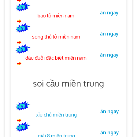
ăn ngay
bao lô miền nam
ăn ngay
song thủ lô miền nam
ăn ngay
đầu đuôi đặc biệt miền nam
soi cầu miền trung
ăn ngay
xỉu chủ miền trung
ăn ngay
giải 8 miền trung