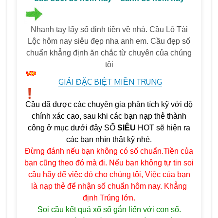
Nhanh tay lấy số dinh tiền về nhà. Cầu Lô Tài
Lộc hôm nay siêu đẹp nha anh em. Cầu đẹp số
chuẩn khẳng định ăn chắc từ chuyên của chúng
tôi
GIẢI ĐẶC BIỆT MIỀN TRUNG
Cầu đã được các chuyên gia phân tích kỹ với độ
chính xác cao, sau khi các bạn nạp thẻ thành
công ở mục dưới đây SỐ
SIÊU
HOT sẽ hiện ra
các bạn nhìn thật kỹ nhé.
Đừng đánh nếu bạn không có số chuẩn.Tiền của
bạn cũng theo đó mà đi. Nếu bạn không tự tin soi
cầu hãy để việc đó cho chúng tôi, Việc của bạn
là nạp thẻ để nhận số chuẩn hôm nay. Khẳng
định Trúng lớn.
Soi cầu kết quả xổ số gắn liến với con số.