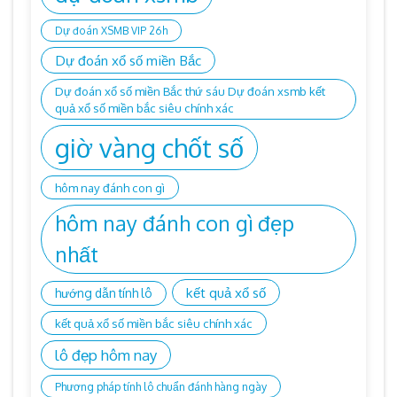
Dự đoán XSMB VIP 26h
Dự đoán xổ số miền Bắc
Dự đoán xổ số miền Bắc thứ sáu Dự đoán xsmb kết
quả xổ số miền bắc siêu chính xác
giờ vàng chốt số
hôm nay đánh con gì
hôm nay đánh con gì đẹp
nhất
kết quả xổ số
hướng dẫn tính lô
kết quả xổ số miền bắc siêu chính xác
lô đẹp hôm nay
Phương pháp tính lô chuẩn đánh hàng ngày