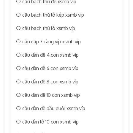
cầu bạch thủ đề xsmb víp
cầu bạch thủ lô kép xsmb víp
cầu bạch thủ lô xsmb víp
cầu cặp 3 càng víp xsmb víp
cầu dàn đề 4 con xsmb víp
cầu dàn đề 6 con xsmb víp
cầu dàn đề 8 con xsmb víp
cầu dàn đề 10 con xsmb víp
cầu dàn đề đầu đuôi xsmb víp
cầu dàn lô 10 con xsmb víp