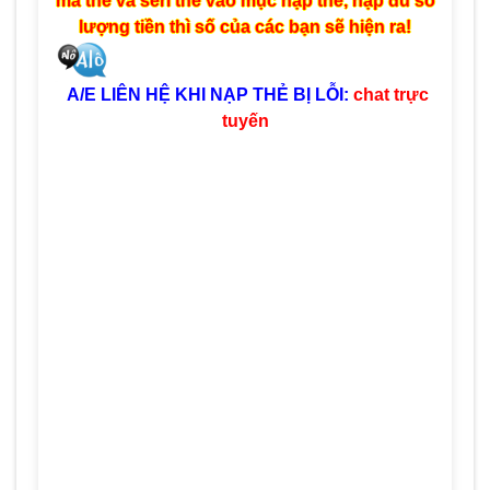
mã thẻ và seri thẻ vào mục nạp thẻ, nạp đủ số
lượng tiền thì số của các bạn sẽ hiện ra!
A/E LIÊN HỆ KHI NẠP THẺ BỊ LỖI:
chat trực
tuyến