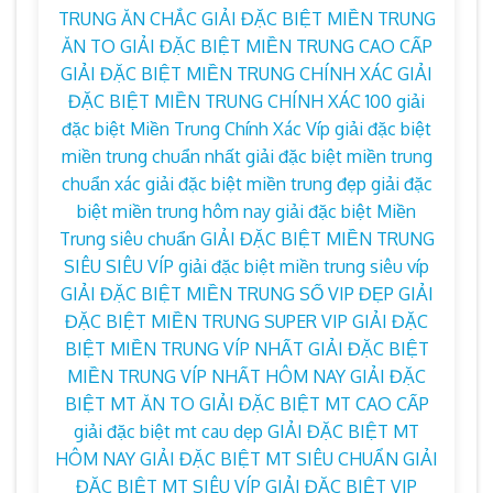
TRUNG ĂN CHẮC
GIẢI ĐẶC BIỆT MIỀN TRUNG
ĂN TO
GIẢI ĐẶC BIỆT MIỀN TRUNG CAO CẤP
GIẢI ĐẶC BIỆT MIỀN TRUNG CHÍNH XÁC
GIẢI
ĐẶC BIỆT MIỀN TRUNG CHÍNH XÁC 100
giải
đặc biệt Miền Trung Chính Xác Víp
giải đặc biệt
miền trung chuẩn nhất
giải đặc biệt miền trung
chuẩn xác
giải đặc biệt miền trung đẹp
giải đặc
biệt miền trung hôm nay
giải đặc biệt Miền
Trung siêu chuẩn
GIẢI ĐẶC BIỆT MIỀN TRUNG
SIÊU SIÊU VÍP
giải đặc biệt miền trung siêu víp
GIẢI ĐẶC BIỆT MIỀN TRUNG SỐ VIP ĐẸP
GIẢI
ĐẶC BIỆT MIỀN TRUNG SUPER VIP
GIẢI ĐẶC
BIỆT MIỀN TRUNG VÍP NHẤT
GIẢI ĐẶC BIỆT
MIỀN TRUNG VÍP NHẤT HÔM NAY
GIẢI ĐẶC
BIỆT MT ĂN TO
GIẢI ĐẶC BIỆT MT CAO CẤP
giải đặc biệt mt cau dẹp
GIẢI ĐẶC BIỆT MT
HÔM NAY
GIẢI ĐẶC BIỆT MT SIÊU CHUẨN
GIẢI
ĐẶC BIỆT MT SIÊU VÍP
GIẢI ĐẶC BIỆT VIP