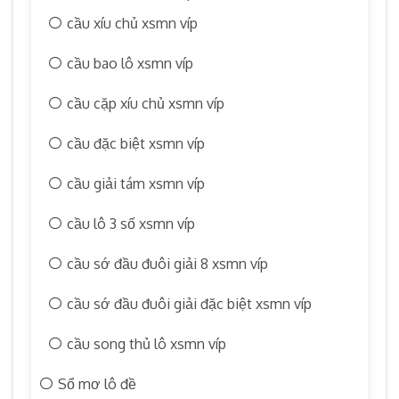
cầu xíu chủ xsmn víp
cầu bao lô xsmn víp
cầu cặp xíu chủ xsmn víp
cầu đặc biệt xsmn víp
cầu giải tám xsmn víp
cầu lô 3 số xsmn víp
cầu sớ đầu đuôi giải 8 xsmn víp
cầu sớ đầu đuôi giải đặc biệt xsmn víp
cầu song thủ lô xsmn víp
Sổ mơ lô đề