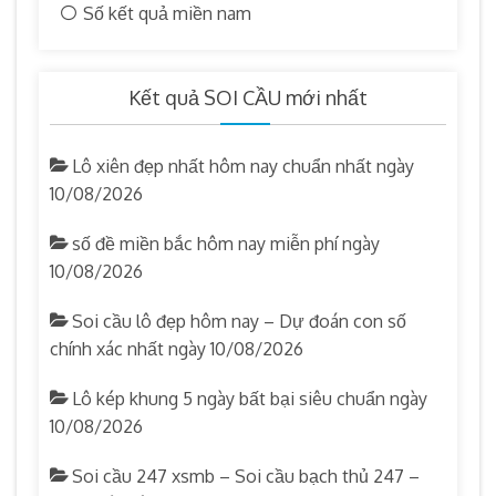
Số kết quả miền nam
Kết quả SOI CẦU mới nhất
Lô xiên đẹp nhất hôm nay chuẩn nhất ngày
10/08/2026
số đề miền bắc hôm nay miễn phí ngày
10/08/2026
Soi cầu lô đẹp hôm nay – Dự đoán con số
chính xác nhất ngày 10/08/2026
Lô kép khung 5 ngày bất bại siêu chuẩn ngày
10/08/2026
Soi cầu 247 xsmb – Soi cầu bạch thủ 247 –