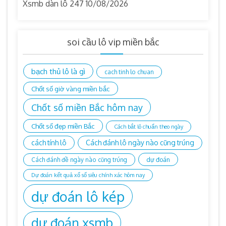
Xsmb dàn lô 247 10/08/2026
soi cầu lô vip miền bắc
bạch thủ lô là gì
cach tinh lo chuan
Chốt số giờ vàng miền bắc
Chốt số miền Bắc hôm nay
Chốt số đẹp miền Bắc
Cách bắt lô chuẩn theo ngày
cách tính lô
Cách đánh lô ngày nào cũng trúng
dự đoán
Cách đánh đề ngày nào cũng trúng
Dự đoán kết quả xổ số siêu chính xác hôm nay
dự đoán lô kép
dự đoán xsmb