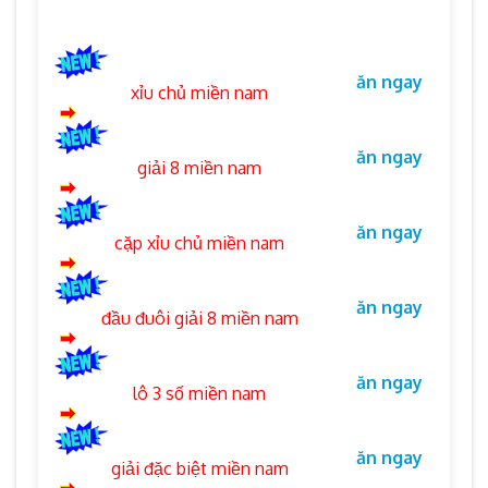
ăn ngay
xỉu chủ miền nam
ăn ngay
giải 8 miền nam
ăn ngay
cặp xỉu chủ miền nam
ăn ngay
đầu đuôi giải 8 miền nam
ăn ngay
lô 3 số miền nam
ăn ngay
giải đặc biệt miền nam