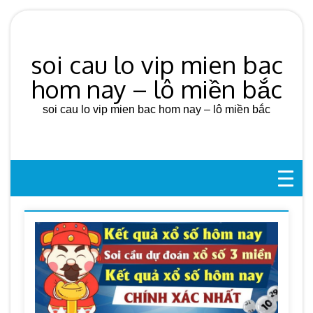
Skip
to
content
soi cau lo vip mien bac
hom nay – lô miền bắc
soi cau lo vip mien bac hom nay – lô miền bắc