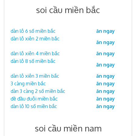
soi cầu miền bắc
dàn lô 6 số miền bắc
ăn ngay
dàn lô xiên 2 miền bắc
ăn ngay
dàn lô xiên 4 miền bắc
ăn ngay
dàn lô 8 số miền bắc
ăn ngay
dàn lô xiên 3 miền bắc
ăn ngay
3 càng miền bắc
ăn ngay
dàn 3 càng 2 số miền bắc
ăn ngay
đề đầu đuôi miền bắc
ăn ngay
dàn lô 10 số miền bắc
ăn ngay
soi cầu miền nam