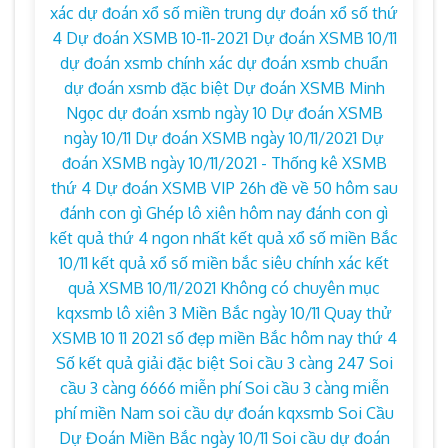
xác
dự đoán xổ số miền trung
dự đoán xổ số thứ
4
Dự đoán XSMB 10-11-2021
Dự đoán XSMB 10/11
dự đoán xsmb chính xác
dự đoán xsmb chuẩn
dự đoán xsmb đặc biệt
Dự đoán XSMB Minh
Ngọc
dự đoán xsmb ngày 10
Dự đoán XSMB
ngày 10/11
Dự đoán XSMB ngày 10/11/2021
Dự
đoán XSMB ngày 10/11/2021 - Thống kê XSMB
thứ 4
Dự đoán XSMB VIP 26h
đề về 50 hôm sau
đánh con gì
Ghép lô xiên
hôm nay đánh con gì
kết quả thứ 4 ngon nhất
kết quả xổ số miền Bắc
10/11
kết quả xổ số miền bắc siêu chính xác
kết
quả XSMB 10/11/2021
Không có chuyên mục
kqxsmb
lô xiên 3
Miền Bắc ngày 10/11
Quay thử
XSMB 10 11 2021
số đẹp miền Bắc hôm nay thứ 4
Số kết quả giải đặc biệt
Soi cầu 3 càng 247
Soi
cầu 3 càng 6666 miễn phí
Soi cầu 3 càng miễn
phí miền Nam
soi cầu dự đoán kqxsmb
Soi Cầu
Dự Đoán Miền Bắc ngày 10/11
Soi cầu dự đoán