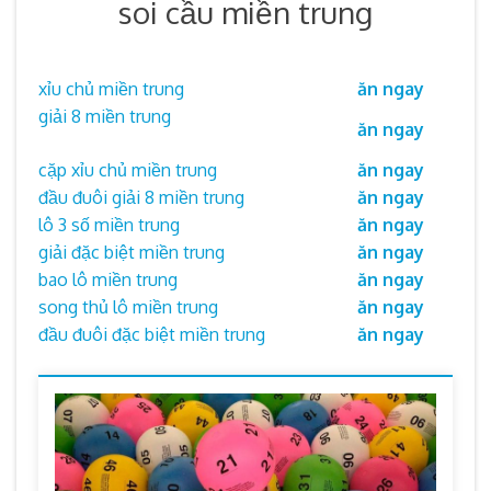
soi cầu miền trung
xỉu chủ miền trung
ăn ngay
giải 8 miền trung
ăn ngay
cặp xỉu chủ miền trung
ăn ngay
đầu đuôi giải 8 miền trung
ăn ngay
lô 3 số miền trung
ăn ngay
giải đặc biệt miền trung
ăn ngay
bao lô miền trung
ăn ngay
song thủ lô miền trung
ăn ngay
đầu đuôi đặc biệt miền trung
ăn ngay