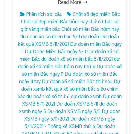
Read More
Phân tích soi cầu
Chốt số đẹp miền Bắc
Chốt số đẹp miền Bắc hôm nay thứ 6
Chốt số
giờ vàng miền bắc
Chốt số miền Bắc hôm nay
du doan xo so mien bac 5/11
dự đoán
Dự đoán
kết quả XSMB 5/11/2021
Dự đoán miền Bắc ngày
11
Dự Đoán Miền Bắc ngày 5/11
Dự đoán xổ số
miền Bắc
dự đoán xổ số miền bắc 5/11/2021
dự
đoán xổ số miền Bắc hôm nay thứ 6
Dự đoán xổ
số miền Bắc ngày 11
Dự đoán xổ số miền Bắc
ngày 11 tay
Dự đoán xổ số miền Bắc thứ sáu Dự
đoán xsmb kết quả xổ số miền bắc siêu chính
xác
dự đoán xổ số thứ 6
dự đoán xsmb
Dự đoán
XSMB 5-11-2021
Dự đoán XSMB 5/11
dự đoán
xsmb ngày 5
Dự đoán XSMB ngày 5/11
Dự đoán
XSMB ngày 5/11/2021
Dự đoán XSMB ngày
5/11/2021 - Thống kê XSMB thứ 6
Dự đoán
XSMB VIP 26h
đề về 50 hôm sau đánh con gì