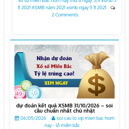
xổ số miền Bắc hôm nay thứ 6 ngày 5/11
xsmb 5
11 2021
XSMB năm 2021
xsmb ngay 5 11 2021
2 Comments
dự đoán kết quả XSMB 31/10/2026 – soi
cầu chuẩn nhất chủ nhật
06/05/2026
soi cau lo vip mien bac hom
nay - lô miền bắc