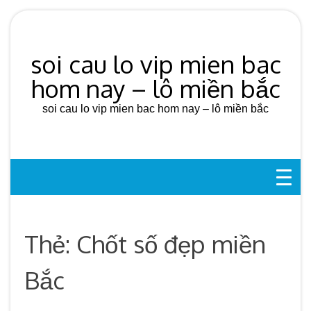
Skip
to
content
soi cau lo vip mien bac
hom nay – lô miền bắc
soi cau lo vip mien bac hom nay – lô miền bắc
Thẻ:
Chốt số đẹp miền
Bắc