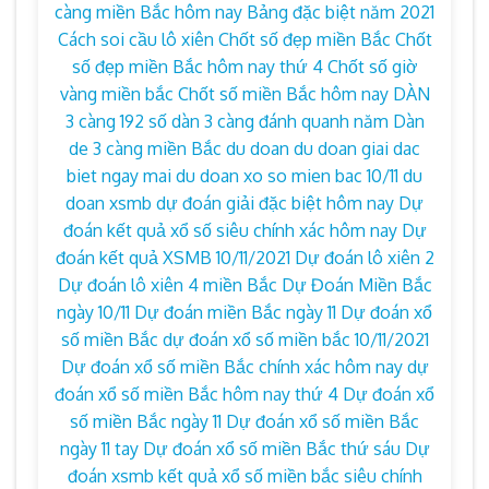
càng miền Bắc hôm nay
Bảng đặc biệt năm 2021
Cách soi cầu lô xiên
Chốt số đẹp miền Bắc
Chốt
số đẹp miền Bắc hôm nay thứ 4
Chốt số giờ
vàng miền bắc
Chốt số miền Bắc hôm nay
DÀN
3 càng 192 số
dàn 3 càng đánh quanh năm
Dàn
de 3 càng miền Bắc
du doan
du doan giai dac
biet ngay mai
du doan xo so mien bac 10/11
du
doan xsmb
dự đoán giải đặc biệt hôm nay
Dự
đoán kết quả xổ số siêu chính xác hôm nay
Dự
đoán kết quả XSMB 10/11/2021
Dự đoán lô xiên 2
Dự đoán lô xiên 4 miền Bắc
Dự Đoán Miền Bắc
ngày 10/11
Dự đoán miền Bắc ngày 11
Dự đoán xổ
số miền Bắc
dự đoán xổ số miền bắc 10/11/2021
Dự đoán xổ số miền Bắc chính xác hôm nay
dự
đoán xổ số miền Bắc hôm nay thứ 4
Dự đoán xổ
số miền Bắc ngày 11
Dự đoán xổ số miền Bắc
ngày 11 tay
Dự đoán xổ số miền Bắc thứ sáu Dự
đoán xsmb kết quả xổ số miền bắc siêu chính