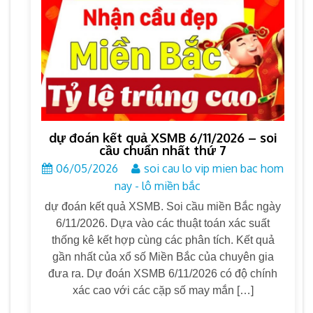
dự đoán kết quả XSMB 6/11/2026 – soi
cầu chuẩn nhất thứ 7
06/05/2026
soi cau lo vip mien bac hom
nay - lô miền bắc
dự đoán kết quả XSMB. Soi cầu miền Bắc ngày
6/11/2026. Dựa vào các thuật toán xác suất
thống kê kết hợp cùng các phân tích. Kết quả
gần nhất của xổ số Miền Bắc của chuyên gia
đưa ra. Dự đoán XSMB 6/11/2026 có độ chính
xác cao với các cặp số may mắn […]