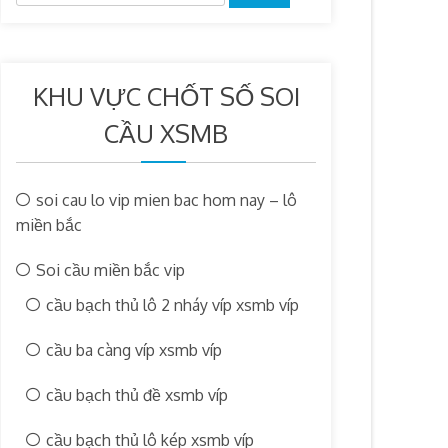
KHU VỰC CHỐT SỐ SOI
CẦU XSMB
soi cau lo vip mien bac hom nay – lô
miền bắc
Soi cầu miền bắc vip
cầu bạch thủ lô 2 nháy víp xsmb víp
cầu ba càng víp xsmb víp
cầu bạch thủ đề xsmb víp
cầu bạch thủ lô kép xsmb víp