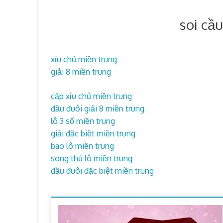
soi cầ
xỉu chủ miền trung
giải 8 miền trung
cặp xỉu chủ miền trung
đầu đuôi giải 8 miền trung
lô 3 số miền trung
giải đặc biệt miền trung
bao lô miền trung
song thủ lô miền trung
đầu đuôi đặc biệt miền trung