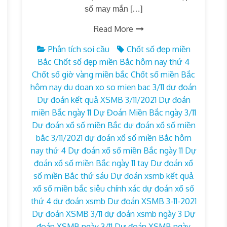
số may mắn […]
Read More
Phân tích soi cầu
Chốt số đẹp miền
Bắc
Chốt số đẹp miền Bắc hôm nay thứ 4
Chốt số giờ vàng miền bắc
Chốt số miền Bắc
hôm nay
du doan xo so mien bac 3/11
dự đoán
Dự đoán kết quả XSMB 3/11/2021
Dự đoán
miền Bắc ngày 11
Dự Đoán Miền Bắc ngày 3/11
Dự đoán xổ số miền Bắc
dự đoán xổ số miền
bắc 3/11/2021
dự đoán xổ số miền Bắc hôm
nay thứ 4
Dự đoán xổ số miền Bắc ngày 11
Dự
đoán xổ số miền Bắc ngày 11 tay
Dự đoán xổ
số miền Bắc thứ sáu Dự đoán xsmb kết quả
xổ số miền bắc siêu chính xác
dự đoán xổ số
thứ 4
dự đoán xsmb
Dự đoán XSMB 3-11-2021
Dự đoán XSMB 3/11
dự đoán xsmb ngày 3
Dự
đoán XSMB ngày 3/11
Dự đoán XSMB ngày