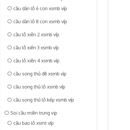
cầu dàn lô 6 con xsmb víp
cầu dàn lô 8 con xsmb víp
cầu lô xiên 2 xsmb víp
cầu lô xiên 3 xsmb víp
cầu lô xiên 4 xsmb víp
cầu song thủ đề xsmb víp
cầu song thủ lô xsmb víp
cầu song thủ lô kép xsmb víp
Soi cầu miền trung vip
cầu bao lô xsmt víp