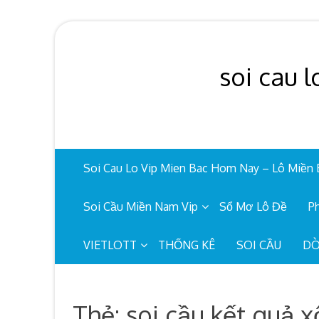
Skip
to
content
soi cau 
Soi Cau Lo Vip Mien Bac Hom Nay – Lô Miền
Soi Cầu Miền Nam Vip
Sổ Mơ Lô Đề
P
VIETLOTT
THỐNG KÊ
SOI CẦU
DÒ
Thẻ:
soi cầu kết quả 