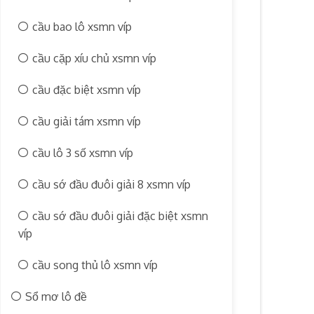
cầu bao lô xsmn víp
cầu cặp xíu chủ xsmn víp
cầu đặc biệt xsmn víp
cầu giải tám xsmn víp
cầu lô 3 số xsmn víp
cầu sớ đầu đuôi giải 8 xsmn víp
cầu sớ đầu đuôi giải đặc biệt xsmn
víp
cầu song thủ lô xsmn víp
Sổ mơ lô đề