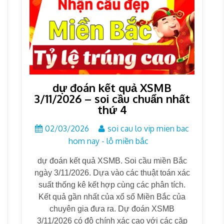
dự đoán kết quả XSMB
3/11/2026 – soi cầu chuẩn nhất
thứ 4
02/03/2026
soi cau lo vip mien bac
hom nay - lô miền bắc
dự đoán kết quả XSMB. Soi cầu miền Bắc
ngày 3/11/2026. Dựa vào các thuật toán xác
suất thống kê kết hợp cùng các phân tích.
Kết quả gần nhất của xổ số Miền Bắc của
chuyên gia đưa ra. Dự đoán XSMB
3/11/2026 có độ chính xác cao với các cặp