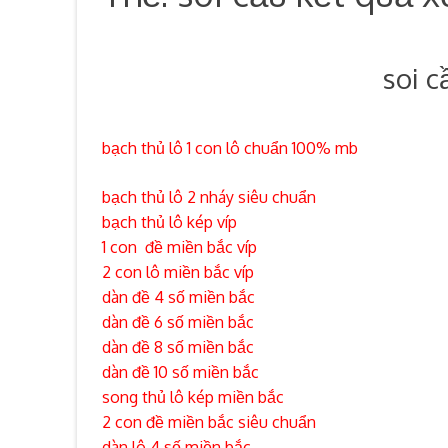
soi c
bạch thủ lô 1 con lô chuẩn 100% mb
bạch thủ lô 2 nháy siêu chuẩn
bạch thủ lô kép víp
1 con đề miền bắc víp
2 con lô miền bắc víp
dàn đề 4 số miền bắc
dàn đề 6 số miền bắc
dàn đề 8 số miền bắc
dàn đề 10 số miền bắc
song thủ lô kép miền bắc
2 con đề miền bắc siêu chuẩn
dàn lô 4 số miền bắc