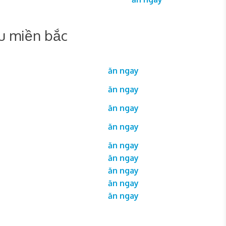
ầu miền bắc
ăn ngay
ăn ngay
ăn ngay
ăn ngay
ăn ngay
ăn ngay
ăn ngay
ăn ngay
ăn ngay