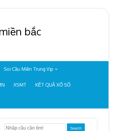
 miền bắc
Soi Cầu Miền Trung Vip
MN
XSMT
KẾT QUẢ XỔ SỐ
Search