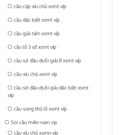
cầu cặp xíu chủ xsmt víp
cầu đặc biệt xsmt víp
cầu giải tám xsmt víp
cầu lô 3 số xsmt víp
cầu sớ đầu đuôi giải 8 xsmt víp
cầu xíu chủ xsmt víp
cầu sớ đầu đuôi giải đặc biệt xsmt
víp
cầu song thủ lô xsmt víp
Soi cầu miền nam vip
cầu xíu chủ xsmn víp