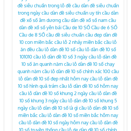
đề siêu chuẩn trong lô đề
cầu dàn đề siêu chuẩn
trong ngày
cầu dàn đề siêu chuẩn uy tín
cầu dàn
đề xổ số âm dương
cầu dàn đề xổ số nam
cầu
dàn đề xổ số yên bái
Cầu de 10 SỐ
Cầu de 6 SỐ
Cầu de 8 SỐ
cầu đề siêu chuẩn
cầu đẹp dàn đề
10 con miền bắc
cầu lô 2 nháy miền bắc
cầu lô
ăn đều
cầu lô dàn đề 10 số
cầu lô dàn đề 10 số
101010
cầu lô dàn đề 10 số 3 ngày
cầu lô dàn đề
10 số ăn quanh năm
cầu lô dàn đề 10 số chạy
quanh năm
cầu lô dàn đề 10 số chính xác 100
cầu
lô dàn đề 10 số đẹp nhất hôm nay
cầu lô dàn đề
10 số hình quả trám
cầu lô dàn đề 10 số hôm nay
cầu lô dàn đề 10 số khung 2 ngày
cầu lô dàn đề
10 số khung 3 ngày
cầu lô dàn đề 10 số khung 5
ngày
cầu lô dàn đề 10 số là gì
cầu lô dàn đề 10 số
miền bắc
cầu lô dàn đề 10 số miền bắc hôm nay
cầu lô dàn đề 10 số ngày hôm nay
cầu lô dàn đề
10 số truyền thống
cầu lô de dàn đề 10 số chính