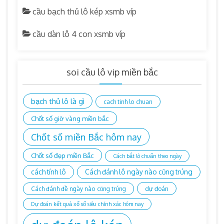
cầu bạch thủ lô kép xsmb víp
cầu dàn lô 4 con xsmb víp
soi cầu lô vip miền bắc
bạch thủ lô là gì
cach tinh lo chuan
Chốt số giờ vàng miền bắc
Chốt số miền Bắc hôm nay
Chốt số đẹp miền Bắc
Cách bắt lô chuẩn theo ngày
cách tính lô
Cách đánh lô ngày nào cũng trúng
dự đoán
Cách đánh đề ngày nào cũng trúng
Dự đoán kết quả xổ số siêu chính xác hôm nay