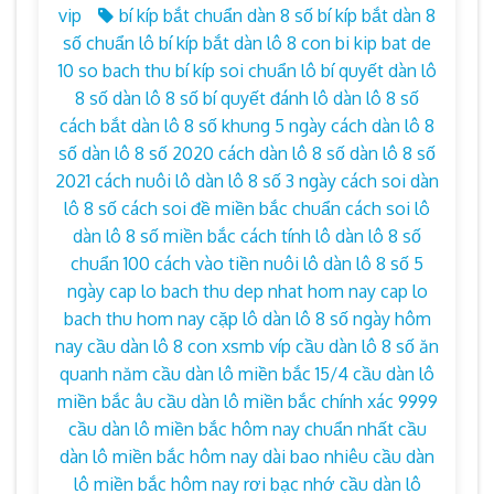
vip
bí kíp bắt chuẩn dàn 8 số
bí kíp bắt dàn 8
số chuẩn lô
bí kíp bắt dàn lô 8 con
bi kip bat de
10 so bach thu
bí kíp soi chuẩn lô
bí quyết dàn lô
8 số dàn lô 8 số
bí quyết đánh lô dàn lô 8 số
cách bắt dàn lô 8 số khung 5 ngày
cách dàn lô 8
số dàn lô 8 số 2020
cách dàn lô 8 số dàn lô 8 số
2021
cách nuôi lô dàn lô 8 số 3 ngày
cách soi dàn
lô 8 số
cách soi đề miền bắc chuẩn
cách soi lô
dàn lô 8 số miền bắc
cách tính lô dàn lô 8 số
chuẩn 100
cách vào tiền nuôi lô dàn lô 8 số 5
ngày
cap lo bach thu dep nhat hom nay
cap lo
bach thu hom nay
cặp lô dàn lô 8 số ngày hôm
nay
cầu dàn lô 8 con xsmb víp
cầu dàn lô 8 số ăn
quanh năm
cầu dàn lô miền bắc 15/4
cầu dàn lô
miền bắc âu
cầu dàn lô miền bắc chính xác 9999
cầu dàn lô miền bắc hôm nay chuẩn nhất
cầu
dàn lô miền bắc hôm nay dài bao nhiêu
cầu dàn
lô miền bắc hôm nay rơi bạc nhớ
cầu dàn lô