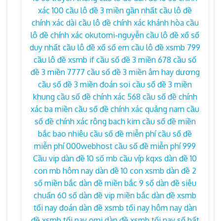
xác 100
cầu lô đề 3 miền gần nhất
cầu lô đề
chính xác dài
cầu lô đề chính xác khánh hòa
cầu
lô đề chính xác okutomi-nguyễn
cầu lô đề xổ số
duy nhất
cầu lô đề xổ số em
cầu lô đề xsmb 799
cầu lô đề xsmb if
cầu số đề 3 miền 678
cầu số
đề 3 miền 7777
cầu số đề 3 miền âm hay dương
cầu số đề 3 miền đoán soi
cầu số đề 3 miền
khung
cầu số đề chính xác 568
cầu số đề chính
xác ba miền
cầu số đề chính xác quảng nam
cầu
số đề chính xác rông bach kim
cầu số đề miền
bắc bao nhiêu
cầu số đề miễn phí
cầu số đề
miễn phí 000webhost
cầu số đề miễn phí 999
Cầu vip dàn đề 10 số mb
cầu víp kqxs dàn đề 10
con mb hôm nay
dàn đề 10 con xsmb
dàn đề 2
số miền bắc
dàn đề miền bắc 9 số
dàn đề siêu
chuẩn 60 số
dàn đề vip miền bắc
dàn đề xsmb
tối nay đoán
dàn đề xsmb tối nay hôm nay
dàn
đề xsmb tối nay omi
dàn đề xsmb tối nay số bất