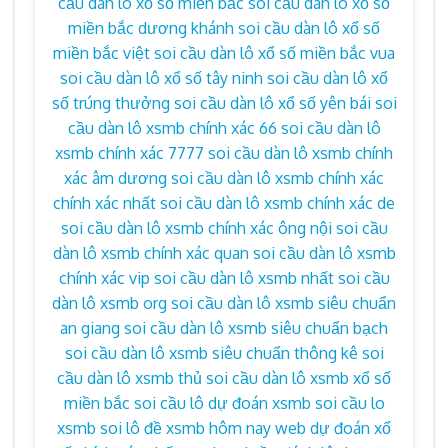
cầu dàn lô xổ số miền bắc
soi cầu dàn lô xổ số
miền bắc dương khánh
soi cầu dàn lô xổ số
miền bắc việt
soi cầu dàn lô xổ số miền bắc vua
soi cầu dàn lô xổ số tây ninh
soi cầu dàn lô xổ
số trúng thưởng
soi cầu dàn lô xổ số yên bái
soi
cầu dàn lô xsmb chính xác 66
soi cầu dàn lô
xsmb chính xác 7777
soi cầu dàn lô xsmb chính
xác âm dương
soi cầu dàn lô xsmb chính xác
chính xác nhất
soi cầu dàn lô xsmb chính xác de
soi cầu dàn lô xsmb chính xác ông nội
soi cầu
dàn lô xsmb chính xác quan
soi cầu dàn lô xsmb
chính xác vip
soi cầu dàn lô xsmb nhất
soi cầu
dàn lô xsmb org
soi cầu dàn lô xsmb siêu chuẩn
an giang
soi cầu dàn lô xsmb siêu chuẩn bạch
soi cầu dàn lô xsmb siêu chuẩn thông kê
soi
cầu dàn lô xsmb thủ
soi cầu dàn lô xsmb xổ số
miền bắc
soi cầu lô dự đoán xsmb
soi cầu lo
xsmb
soi lô đề xsmb hôm nay
web dự đoán xổ