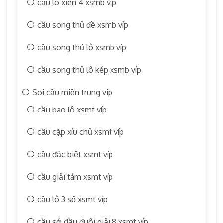
cầu lô xiên 4 xsmb víp
cầu song thủ đề xsmb víp
cầu song thủ lô xsmb víp
cầu song thủ lô kép xsmb víp
Soi cầu miền trung vip
cầu bao lô xsmt víp
cầu cặp xíu chủ xsmt víp
cầu đặc biệt xsmt víp
cầu giải tám xsmt víp
cầu lô 3 số xsmt víp
cầu sớ đầu đuôi giải 8 xsmt víp