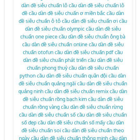
dàn đề siêu chuẩn lô
cầu dàn đề siêu chuẩn lô
đề
cầu dàn đề siêu chuẩn ơ miền bắc
cầu dàn
đề siêu chuẩn ô tô
cầu dàn đề siêu chuẩn ơi
cầu
dàn đề siêu chuẩn olympic
cầu dàn đề siêu
chuẩn one piece
cầu dàn đề siêu chuẩn ông bà
cầu dàn đề siêu chuẩn online
cầu dàn đề siêu
chuẩn otofun
cầu dàn đề siêu chuẩn pdf
cầu
dàn đề siêu chuẩn phát triển
cầu dàn đề siêu
chuẩn phong thuỷ
cầu dàn đề siêu chuẩn
python
cầu dàn đề siêu chuẩn quân đội
cầu dàn
đề siêu chuẩn quảng ngãi
cầu dàn đề siêu chuẩn
quảng ninh
cầu dàn đề siêu chuẩn remix
cầu dàn
đề siêu chuẩn rồng bạch kim
cầu dàn đề siêu
chuẩn rồng vàng
cầu dàn đề siêu chuẩn rừng
cầu dàn đề siêu chuẩn số
cầu dàn đề siêu chuẩn
số đẹp
cầu dàn đề siêu chuẩn số mấy
cầu dàn
đề siêu chuẩn soi
cầu dàn đề siêu chuẩn theo
ngày
cầu dàn đề siêu chuẩn thông minh
cầu dàn