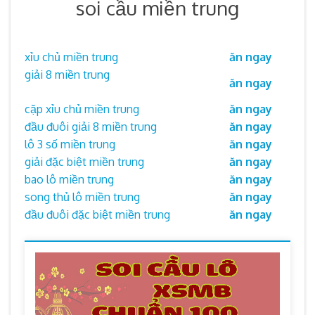
soi cầu miền trung
xỉu chủ miền trung
ăn ngay
giải 8 miền trung
ăn ngay
cặp xỉu chủ miền trung
ăn ngay
đầu đuôi giải 8 miền trung
ăn ngay
lô 3 số miền trung
ăn ngay
giải đặc biệt miền trung
ăn ngay
bao lô miền trung
ăn ngay
song thủ lô miền trung
ăn ngay
đầu đuôi đặc biệt miền trung
ăn ngay