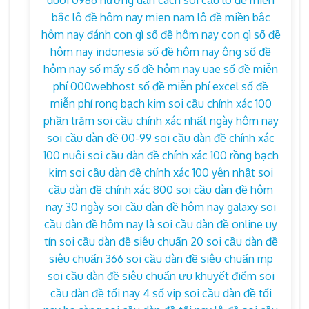
đuôi 0986
hướng dẫn cách soi cầu lô đề miền
bắc
lô đề hôm nay mien nam
lô đề miền bắc
hôm nay đánh con gì
số đề hôm nay con gì
số đề
hôm nay indonesia
số đề hôm nay ông
số đề
hôm nay số mấy
số đề hôm nay uae
số đề miễn
phí 000webhost
số đề miễn phí excel
số đề
miễn phí rong bạch kim
soi cầu chính xác 100
phần trăm
soi cầu chính xác nhất ngày hôm nay
soi cầu dàn đề 00-99
soi cầu dàn đề chính xác
100 nuôi
soi cầu dàn đề chính xác 100 rồng bạch
kim
soi cầu dàn đề chính xác 100 yên nhật
soi
cầu dàn đề chính xác 800
soi cầu dàn đề hôm
nay 30 ngày
soi cầu dàn đề hôm nay galaxy
soi
cầu dàn đề hôm nay là
soi cầu dàn đề online uy
tín
soi cầu dàn đề siêu chuẩn 20
soi cầu dàn đề
siêu chuẩn 366
soi cầu dàn đề siêu chuẩn mp
soi cầu dàn đề siêu chuẩn ưu khuyết điểm
soi
cầu dàn đề tối nay 4 số vip
soi cầu dàn đề tối