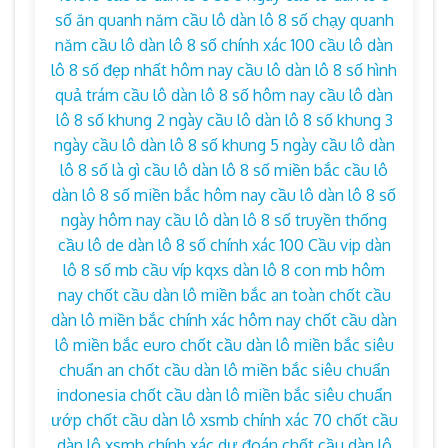
số ăn quanh năm
cầu lô dàn lô 8 số chạy quanh
năm
cầu lô dàn lô 8 số chính xác 100
cầu lô dàn
lô 8 số đẹp nhất hôm nay
cầu lô dàn lô 8 số hình
quả trám
cầu lô dàn lô 8 số hôm nay
cầu lô dàn
lô 8 số khung 2 ngày
cầu lô dàn lô 8 số khung 3
ngày
cầu lô dàn lô 8 số khung 5 ngày
cầu lô dàn
lô 8 số là gì
cầu lô dàn lô 8 số miền bắc
cầu lô
dàn lô 8 số miền bắc hôm nay
cầu lô dàn lô 8 số
ngày hôm nay
cầu lô dàn lô 8 số truyền thống
cầu lô de dàn lô 8 số chính xác 100
Cầu vip dàn
lô 8 số mb
cầu víp kqxs dàn lô 8 con mb hôm
nay
chốt cầu dàn lô miền bắc an toàn
chốt cầu
dàn lô miền bắc chính xác hôm nay
chốt cầu dàn
lô miền bắc euro
chốt cầu dàn lô miền bắc siêu
chuẩn an
chốt cầu dàn lô miền bắc siêu chuẩn
indonesia
chốt cầu dàn lô miền bắc siêu chuẩn
ướp
chốt cầu dàn lô xsmb chính xác 70
chốt cầu
dàn lô xsmb chính xác dự đoán
chốt cầu dàn lô