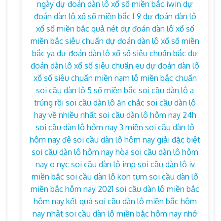
ngày
dự đoán dàn lô xổ số miền bắc iwin
dự
đoán dàn lô xổ số miền bắc l 9
dự đoán dàn lô
xổ số miền bắc quả nét
dự đoán dàn lô xổ số
miền bắc siêu chuẩn
dự đoán dàn lô xổ số miền
bắc ya
dự đoán dàn lô xổ số siêu chuẩn bắc
dự
đoán dàn lô xổ số siêu chuẩn eu
dự đoán dàn lô
xổ số siêu chuẩn miền nam
lô miền bắc chuẩn
soi cầu dàn lô 5 số miền bắc
soi cầu dàn lô a
trúng rồi
soi cầu dàn lô ăn chắc
soi cầu dàn lô
hay về nhiều nhất
soi cầu dàn lô hôm nay 24h
soi cầu dàn lô hôm nay 3 miền
soi cầu dàn lô
hôm nay đê
soi cầu dàn lô hôm nay giải đặc biệt
soi cầu dàn lô hôm nay hòa
soi cầu dàn lô hôm
nay o nyc
soi cầu dàn lô imp
soi cầu dàn lô iv
miền bắc
soi cầu dàn lô kon tum
soi cầu dàn lô
miền bắc hôm nay 2021
soi cầu dàn lô miền bắc
hôm nay kết quả
soi cầu dàn lô miền bắc hôm
nay nhật
soi cầu dàn lô miền bắc hôm nay nhớ