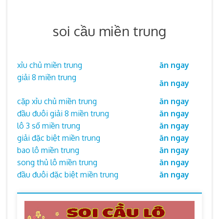
soi cầu miền trung
xỉu chủ miền trung
ăn ngay
giải 8 miền trung
ăn ngay
cặp xỉu chủ miền trung
ăn ngay
đầu đuôi giải 8 miền trung
ăn ngay
lô 3 số miền trung
ăn ngay
giải đặc biệt miền trung
ăn ngay
bao lô miền trung
ăn ngay
song thủ lô miền trung
ăn ngay
đầu đuôi đặc biệt miền trung
ăn ngay