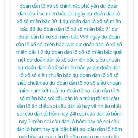
đoán dàn lô xổ số chính xác phú yên
dự đoán
dàn lô xổ số miền bắc 00 ngày
dự đoán dàn lô
xổ số miền bắc 30 4
dự đoán dàn lô xổ số miền
bắc 88
dự đoán dàn lô xổ số miền bắc 9 1
dự
đoán dàn lô xổ số miền bắc 999 ngày
dự đoán
dàn lô xổ số miền bắc iwin
dự đoán dàn lô xổ số
miền bắc l 9
dự đoán dàn lô xổ số miền bắc quả
nét
dự đoán dàn lô xổ số miền bắc siêu chuẩn
dự đoán dàn lô xổ số miền bắc ya
dự đoán dàn
lô xổ số siêu chuẩn bắc
dự đoán dàn lô xổ số
siêu chuẩn eu
dự đoán dàn lô xổ số siêu chuẩn
miền nam
kết quả dự đoán lô
soi cầu dàn lô 5
số miền bắc
soi cầu dàn lô a trúng rồi
soi cầu
dàn lô ăn chắc
soi cầu dàn lô hay về nhiều nhất
soi cầu dàn lô hôm nay 24h
soi cầu dàn lô hôm
nay 3 miền
soi cầu dàn lô hôm nay đê
soi cầu
dàn lô hôm nay giải đặc biệt
soi cầu dàn lô hôm
nay hòa
soi cầu dàn lô hôm nay o nyc
soi cầu