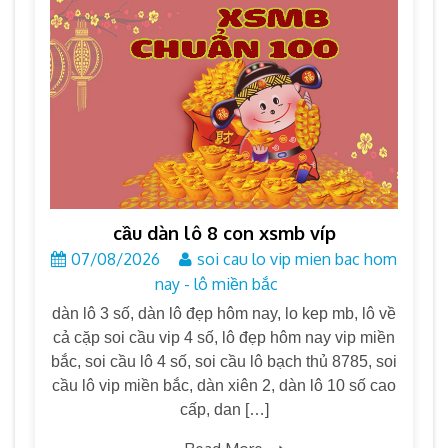
cầu dàn lô 8 con xsmb víp
07/08/2026
soi cau lo vip mien bac hom
nay - lô miền bắc
dàn lô 3 số, dàn lô đẹp hôm nay, lo kep mb, lô về
cả cặp soi cầu vip 4 số, lô đẹp hôm nay vip miền
bắc, soi cầu lô 4 số, soi cầu lô bạch thủ 8785, soi
cầu lô vip miền bắc, dàn xiên 2, dàn lô 10 số cao
cấp, dan […]