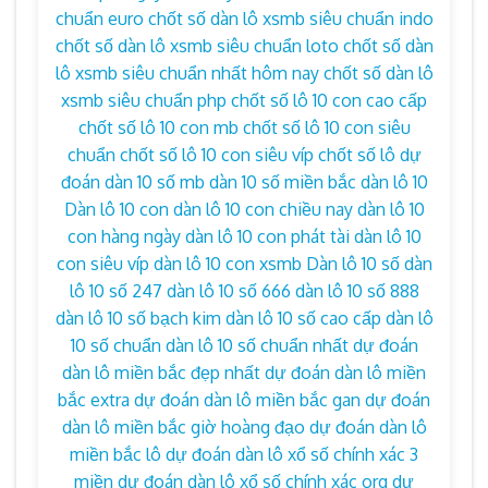
chuẩn euro
chốt số dàn lô xsmb siêu chuẩn indo
chốt số dàn lô xsmb siêu chuẩn loto
chốt số dàn
lô xsmb siêu chuẩn nhất hôm nay
chốt số dàn lô
xsmb siêu chuẩn php
chốt số lô 10 con cao cấp
chốt số lô 10 con mb
chốt số lô 10 con siêu
chuẩn
chốt số lô 10 con siêu víp
chốt số lô dự
đoán
dàn 10 số mb
dàn 10 số miền bắc
dàn lô 10
Dàn lô 10 con
dàn lô 10 con chiều nay
dàn lô 10
con hàng ngày
dàn lô 10 con phát tài
dàn lô 10
con siêu víp
dàn lô 10 con xsmb
Dàn lô 10 số
dàn
lô 10 số 247
dàn lô 10 số 666
dàn lô 10 số 888
dàn lô 10 số bạch kim
dàn lô 10 số cao cấp
dàn lô
10 số chuẩn
dàn lô 10 số chuẩn nhất
dự đoán
dàn lô miền bắc đẹp nhất
dự đoán dàn lô miền
bắc extra
dự đoán dàn lô miền bắc gan
dự đoán
dàn lô miền bắc giờ hoàng đạo
dự đoán dàn lô
miền bắc lô
dự đoán dàn lô xổ số chính xác 3
miền
dự đoán dàn lô xổ số chính xác org
dự