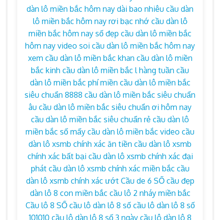
dàn lô miền bắc hôm nay dài bao nhiêu
cầu dàn
lô miền bắc hôm nay rơi bạc nhớ
cầu dàn lô
miền bắc hôm nay số đẹp
cầu dàn lô miền bắc
hôm nay video soi
cầu dàn lô miền bắc hôm nay
xem
cầu dàn lô miền bắc khan
cầu dàn lô miền
bắc kinh
cầu dàn lô miền bắc l hàng tuần
cầu
dàn lô miền bắc phí miền
cầu dàn lô miền bắc
siêu chuẩn 8888
cầu dàn lô miền bắc siêu chuẩn
âu
cầu dàn lô miền bắc siêu chuẩn ơi hôm nay
cầu dàn lô miền bắc siêu chuẩn rẻ
cầu dàn lô
miền bắc số mấy
cầu dàn lô miền bắc video
cầu
dàn lô xsmb chính xác ăn tiền
cầu dàn lô xsmb
chính xác bất bại
cầu dàn lô xsmb chính xác đại
phát
cầu dàn lô xsmb chính xác miền bắc
cầu
dàn lô xsmb chính xác ướt
Cầu de 6 SỐ
cầu đẹp
dàn lô 8 con miền bắc
cầu lô 2 nháy miền bắc
Cầu lô 8 SỐ
cầu lô dàn lô 8 số
cầu lô dàn lô 8 số
101010
cầu lô dàn lô 8 số 3 ngày
cầu lô dàn lô 8