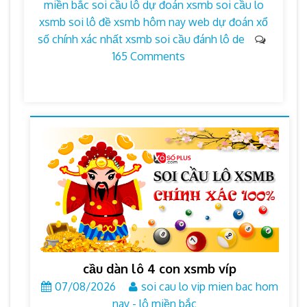
miền bắc
soi cầu lô dự đoán xsmb
soi cầu lo
xsmb
soi lô đề xsmb hôm nay
web dự đoán xổ
số chính xác nhất
xsmb soi cầu đánh lô de
165 Comments
cầu dàn lô 4 con xsmb víp
07/08/2026
soi cau lo vip mien bac hom
nay - lô miền bắc