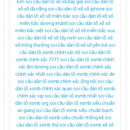
kim
soi cầu dàn lô xổ số bây giờ
soi cầu dàn lô
xổ số đà nẵng
soi cầu dàn lô xổ số iphone
soi
cầu dàn lô xổ số miền bắc
soi cầu dàn lô xổ số
miền bắc dương khánh
soi cầu dàn lô xổ số
miền bắc việt
soi cầu dàn lô xổ số miền bắc vua
soi cầu dàn lô xổ số tây ninh
soi cầu dàn lô xổ
số trúng thưởng
soi cầu dàn lô xổ số yên bái
soi
cầu dàn lô xsmb chính xác 66
soi cầu dàn lô
xsmb chính xác 7777
soi cầu dàn lô xsmb chính
xác âm dương
soi cầu dàn lô xsmb chính xác
chính xác nhất
soi cầu dàn lô xsmb chính xác de
soi cầu dàn lô xsmb chính xác ông nội
soi cầu
dàn lô xsmb chính xác quan
soi cầu dàn lô xsmb
chính xác vip
soi cầu dàn lô xsmb nhất
soi cầu
dàn lô xsmb org
soi cầu dàn lô xsmb siêu chuẩn
an giang
soi cầu dàn lô xsmb siêu chuẩn bạch
soi cầu dàn lô xsmb siêu chuẩn thông kê
soi
cầu dàn lô xsmb thủ
soi cầu dàn lô xsmb xổ số