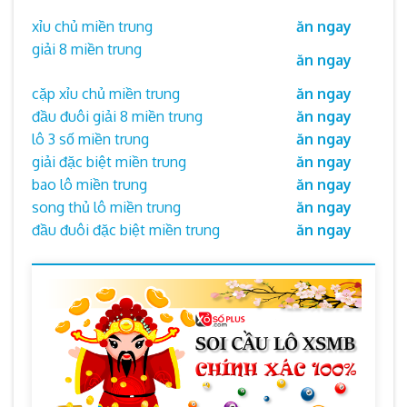
xỉu chủ miền trung
ăn ngay
giải 8 miền trung
ăn ngay
cặp xỉu chủ miền trung
ăn ngay
đầu đuôi giải 8 miền trung
ăn ngay
lô 3 số miền trung
ăn ngay
giải đặc biệt miền trung
ăn ngay
bao lô miền trung
ăn ngay
song thủ lô miền trung
ăn ngay
đầu đuôi đặc biệt miền trung
ăn ngay