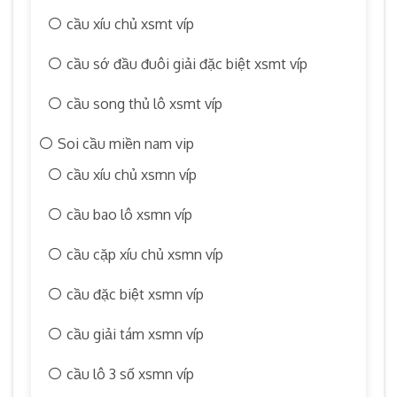
cầu xíu chủ xsmt víp
cầu sớ đầu đuôi giải đặc biệt xsmt víp
cầu song thủ lô xsmt víp
Soi cầu miền nam vip
cầu xíu chủ xsmn víp
cầu bao lô xsmn víp
cầu cặp xíu chủ xsmn víp
cầu đặc biệt xsmn víp
cầu giải tám xsmn víp
cầu lô 3 số xsmn víp