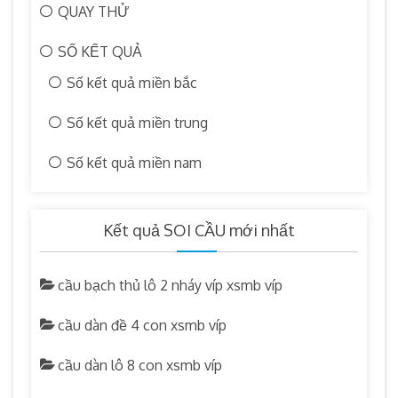
QUAY THỬ
SỐ KẾT QUẢ
Số kết quả miền bắc
Số kết quả miền trung
Số kết quả miền nam
Kết quả SOI CẦU mới nhất
cầu bạch thủ lô 2 nháy víp xsmb víp
cầu dàn đề 4 con xsmb víp
cầu dàn lô 8 con xsmb víp