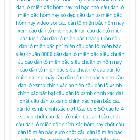
dàn lô miền bắc hôm nay rơi bạc nhớ
cầu dàn lô
miền bắc hôm nay số đẹp
cầu dàn lô miền bắc
hôm nay video soi
cầu dàn lô miền bắc hôm nay
xem
cầu dàn lô miền bắc khan
cầu dàn lô miền
bắc kinh
cầu dàn lô miền bắc l hàng tuần
cầu
dàn lô miền bắc phí miền
cầu dàn lô miền bắc
siêu chuẩn 8888
cầu dàn lô miền bắc siêu chuẩn
âu
cầu dàn lô miền bắc siêu chuẩn ơi hôm nay
cầu dàn lô miền bắc siêu chuẩn rẻ
cầu dàn lô
miền bắc số mấy
cầu dàn lô miền bắc video
cầu
dàn lô xsmb chính xác ăn tiền
cầu dàn lô xsmb
chính xác bất bại
cầu dàn lô xsmb chính xác đại
phát
cầu dàn lô xsmb chính xác miền bắc
cầu
dàn lô xsmb chính xác ướt
Cầu de 6 SỐ
cau lo 4
so vip
chốt cầu dàn lô miền bắc an toàn
chốt
cầu dàn lô miền bắc chính xác hôm nay
chốt cầu
dàn lô miền bắc euro
chốt cầu dàn lô miền bắc