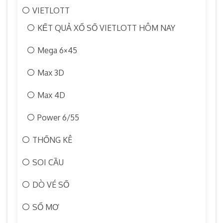
VIETLOTT
KẾT QUẢ XỔ SỐ VIETLOTT HÔM NAY
Mega 6×45
Max 3D
Max 4D
Power 6/55
THỐNG KÊ
SOI CẦU
DÒ VÉ SỐ
SỔ MƠ