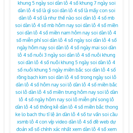
khung 5 ngày
soi dàn lô 4 số khung 7 ngày
soi
dàn lô 4 số là gì
soi dàn lô 4 số là mấy con
soi
dàn lô 4 số là như thế nào
soi dàn lô 4 số mb
soi dàn lô 4 số mb hôm nay
soi dàn lô 4 số miền
soi dàn lô 4 số miền nam hôm nay
soi dàn lô 4
số miễn phí
soi dàn lô 4 số ngày
soi dàn lô 4 số
ngày hôm nay
soi dàn lô 4 số ngày mai
soi dàn
lô 4 số nuôi 3 ngày
soi dàn lô 4 số nuôi khung
soi dàn lô 4 số nuôi khung 5 ngày
soi dàn lô 4
số nuôi khung 5 ngày miền bắc
soi dàn lô 4 số
rồng bạch kim
soi dàn lô 4 số trong ngày
soi lô
dàn lô 4 số hôm nay
soi lô dàn lô 4 số miền bắc
soi lô dàn lô 4 số miền trung hôm nay
soi lô dàn
lô 4 số ngày hôm nay
soi lô miễn phí
song lô
dàn lô 4 số
thống kê dàn lô 4 số miền bắc
thong
ke lo bach thu
tỉ lệ ăn dàn lô 4 số
tư vấn soi cầu
xsmb lô 4 con víp
video dàn lô 4 số đề
web dự
đoán xổ số chính xác nhất
xem dàn lô 4 số
xem