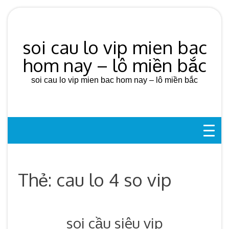
Skip
to
content
soi cau lo vip mien bac
hom nay – lô miền bắc
soi cau lo vip mien bac hom nay – lô miền bắc
Thẻ:
cau lo 4 so vip
soi cầu siêu vip