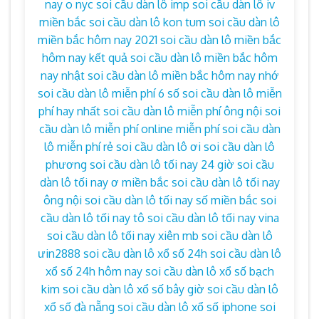
nay o nyc
soi cầu dàn lô imp
soi cầu dàn lô iv
miền bắc
soi cầu dàn lô kon tum
soi cầu dàn lô
miền bắc hôm nay 2021
soi cầu dàn lô miền bắc
hôm nay kết quả
soi cầu dàn lô miền bắc hôm
nay nhật
soi cầu dàn lô miền bắc hôm nay nhớ
soi cầu dàn lô miễn phí 6 số
soi cầu dàn lô miễn
phí hay nhất
soi cầu dàn lô miễn phí ông nội
soi
cầu dàn lô miễn phí online miễn phí
soi cầu dàn
lô miễn phí rẻ
soi cầu dàn lô ơi
soi cầu dàn lô
phương
soi cầu dàn lô tối nay 24 giờ
soi cầu
dàn lô tối nay ơ miền bắc
soi cầu dàn lô tối nay
ông nội
soi cầu dàn lô tối nay số miền bắc
soi
cầu dàn lô tối nay tô
soi cầu dàn lô tối nay vina
soi cầu dàn lô tối nay xiên mb
soi cầu dàn lô
ưin2888
soi cầu dàn lô xổ số 24h
soi cầu dàn lô
xổ số 24h hôm nay
soi cầu dàn lô xổ số bạch
kim
soi cầu dàn lô xổ số bây giờ
soi cầu dàn lô
xổ số đà nẵng
soi cầu dàn lô xổ số iphone
soi