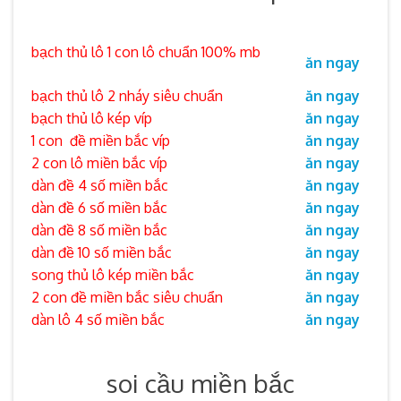
bạch thủ lô 1 con lô chuẩn 100% mb
ăn ngay
bạch thủ lô 2 nháy siêu chuẩn
ăn ngay
bạch thủ lô kép víp
ăn ngay
1 con đề miền bắc víp
ăn ngay
2 con lô miền bắc víp
ăn ngay
dàn đề 4 số miền bắc
ăn ngay
dàn đề 6 số miền bắc
ăn ngay
dàn đề 8 số miền bắc
ăn ngay
dàn đề 10 số miền bắc
ăn ngay
song thủ lô kép miền bắc
ăn ngay
2 con đề miền bắc siêu chuẩn
ăn ngay
dàn lô 4 số miền bắc
ăn ngay
soi cầu miền bắc