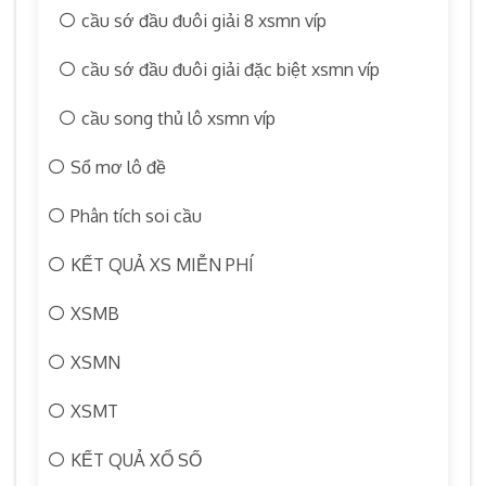
cầu sớ đầu đuôi giải 8 xsmn víp
cầu sớ đầu đuôi giải đặc biệt xsmn víp
cầu song thủ lô xsmn víp
Sổ mơ lô đề
Phân tích soi cầu
KẾT QUẢ XS MIỄN PHÍ
XSMB
XSMN
XSMT
KẾT QUẢ XỔ SỐ