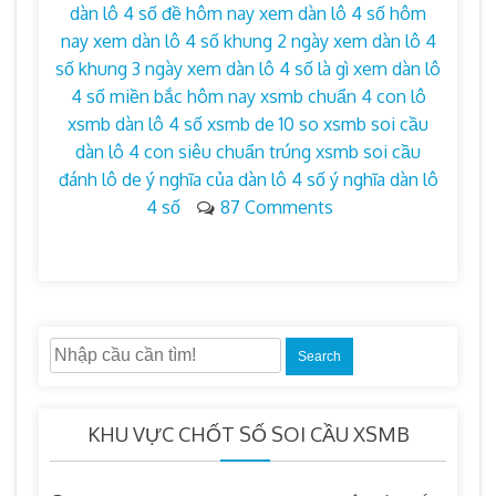
dàn lô 4 số đề hôm nay
xem dàn lô 4 số hôm
nay
xem dàn lô 4 số khung 2 ngày
xem dàn lô 4
số khung 3 ngày
xem dàn lô 4 số là gì
xem dàn lô
4 số miền bắc hôm nay
xsmb chuẩn 4 con lô
xsmb dàn lô 4 số
xsmb de 10 so
xsmb soi cầu
dàn lô 4 con siêu chuẩn trúng
xsmb soi cầu
đánh lô de
ý nghĩa của dàn lô 4 số
ý nghĩa dàn lô
4 số
87 Comments
Search
KHU VỰC CHỐT SỐ SOI CẦU XSMB