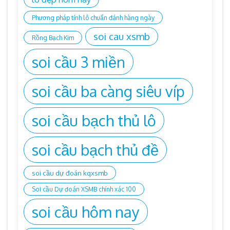
Phương pháp tính lô chuẩn đánh hàng ngày
soi cau xsmb
Rồng Bạch Kim
soi cầu 3 miền
soi cầu ba càng siêu víp
soi cầu bạch thủ lô
soi cầu bạch thủ đề
soi cầu dự đoán kqxsmb
Soi cầu Dự đoán XSMB chính xác 100
soi cầu hôm nay