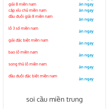
giải 8 miền nam
ăn ngay
cặp xỉu chủ miền nam
ăn ngay
đầu đuôi giải 8 miền nam
ăn ngay
lô 3 số miền nam
ăn ngay
giải đặc biệt miền nam
ăn ngay
bao lô miền nam
ăn ngay
song thủ lô miền nam
ăn ngay
đầu đuôi đặc biệt miền nam
ăn ngay
soi cầu miền trung