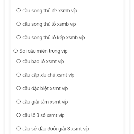
cầu song thủ đề xsmb víp
cầu song thủ lô xsmb víp
cầu song thủ lô kép xsmb víp
Soi cầu miền trung vip
cầu bao lô xsmt víp
cầu cặp xíu chủ xsmt víp
cầu đặc biệt xsmt víp
cầu giải tám xsmt víp
cầu lô 3 số xsmt víp
cầu sớ đầu đuôi giải 8 xsmt víp