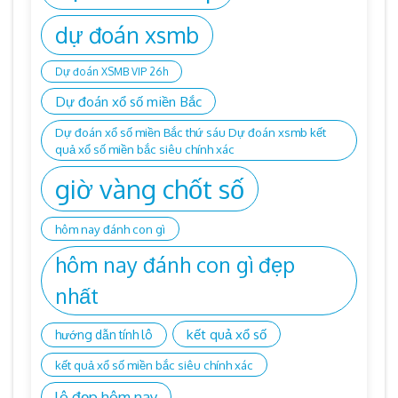
dự đoán xsmb
Dự đoán XSMB VIP 26h
Dự đoán xổ số miền Bắc
Dự đoán xổ số miền Bắc thứ sáu Dự đoán xsmb kết
quả xổ số miền bắc siêu chính xác
giờ vàng chốt số
hôm nay đánh con gì
hôm nay đánh con gì đẹp
nhất
kết quả xổ số
hướng dẫn tính lô
kết quả xổ số miền bắc siêu chính xác
lô đẹp hôm nay