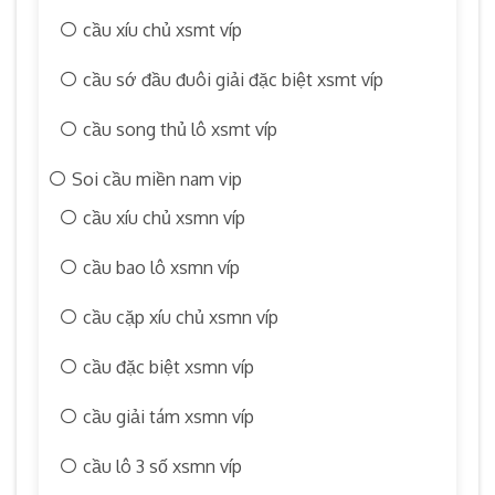
cầu xíu chủ xsmt víp
cầu sớ đầu đuôi giải đặc biệt xsmt víp
cầu song thủ lô xsmt víp
Soi cầu miền nam vip
cầu xíu chủ xsmn víp
cầu bao lô xsmn víp
cầu cặp xíu chủ xsmn víp
cầu đặc biệt xsmn víp
cầu giải tám xsmn víp
cầu lô 3 số xsmn víp