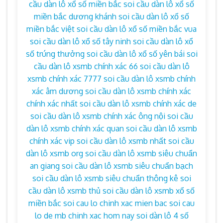
cầu dàn lô xổ số miền bắc
soi cầu dàn lô xổ số
miền bắc dương khánh
soi cầu dàn lô xổ số
miền bắc việt
soi cầu dàn lô xổ số miền bắc vua
soi cầu dàn lô xổ số tây ninh
soi cầu dàn lô xổ
số trúng thưởng
soi cầu dàn lô xổ số yên bái
soi
cầu dàn lô xsmb chính xác 66
soi cầu dàn lô
xsmb chính xác 7777
soi cầu dàn lô xsmb chính
xác âm dương
soi cầu dàn lô xsmb chính xác
chính xác nhất
soi cầu dàn lô xsmb chính xác de
soi cầu dàn lô xsmb chính xác ông nội
soi cầu
dàn lô xsmb chính xác quan
soi cầu dàn lô xsmb
chính xác vip
soi cầu dàn lô xsmb nhất
soi cầu
dàn lô xsmb org
soi cầu dàn lô xsmb siêu chuẩn
an giang
soi cầu dàn lô xsmb siêu chuẩn bạch
soi cầu dàn lô xsmb siêu chuẩn thông kê
soi
cầu dàn lô xsmb thủ
soi cầu dàn lô xsmb xổ số
miền bắc
soi cau lo chinh xac mien bac
soi cau
lo de mb chinh xac hom nay
soi dàn lô 4 số