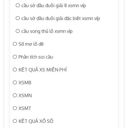
cầu sớ đầu đuôi giải 8 xsmn víp
cầu sớ đầu đuôi giải đặc biệt xsmn víp
cầu song thủ lô xsmn víp
Sổ mơ lô đề
Phân tích soi cầu
KẾT QUẢ XS MIỄN PHÍ
XSMB
XSMN
XSMT
KẾT QUẢ XỔ SỐ