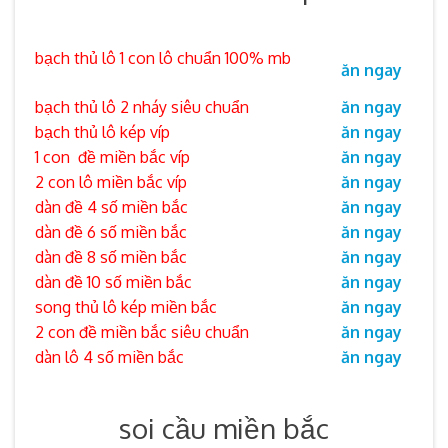
bạch thủ lô 1 con lô chuẩn 100% mb
ăn ngay
bạch thủ lô 2 nháy siêu chuẩn
ăn ngay
bạch thủ lô kép víp
ăn ngay
1 con đề miền bắc víp
ăn ngay
2 con lô miền bắc víp
ăn ngay
dàn đề 4 số miền bắc
ăn ngay
dàn đề 6 số miền bắc
ăn ngay
dàn đề 8 số miền bắc
ăn ngay
dàn đề 10 số miền bắc
ăn ngay
song thủ lô kép miền bắc
ăn ngay
2 con đề miền bắc siêu chuẩn
ăn ngay
dàn lô 4 số miền bắc
ăn ngay
soi cầu miền bắc