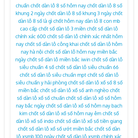
chuẩn
chốt dàn lô 8 số hôm nay
chốt dàn lô 8 số
khung 2 ngày
chốt dàn lô 8 số khung 3 ngày
chốt
dàn lô 8 số là gì
chốt hôm nay dàn lô 8 con mb
cao cấp
chốt số dàn lô 3 miền
chốt số dàn lô
chính xác 600
chốt số dàn lô chính xác nhất hôm
nay
chốt số dàn lô công khai
chốt số dàn lô hôm
nay hà nội
chốt số dàn lô hôm nay miền bắc
ngày
chốt số dàn lô miền bắc iwin
chốt số dàn lô
siêu chuẩn 4 số
chốt số dàn lô siêu chuẩn 66
chốt số dàn lô siêu chuẩn mpt
chốt số dàn lô
siêu chuẩn y hải phòng
chốt số dàn lô xổ số 8 số
miền bắc
chốt số dàn lô xổ số anh nghèo
chốt
số dàn lô xổ số chuẩn
chốt số dàn lô xổ số hôm
nay bắc ngày
chốt số dàn lô xổ số hôm nay bạch
kim
chốt số dàn lô xổ số hôm nay êm
chốt số
dàn lô xổ số indo
chốt số dàn lô xổ số tiền giang
chốt số dàn lô xổ số ướt miền bắc
chốt số dàn
lô xsmb 100 ngày
chốt số dàn lô xsmb chính xác