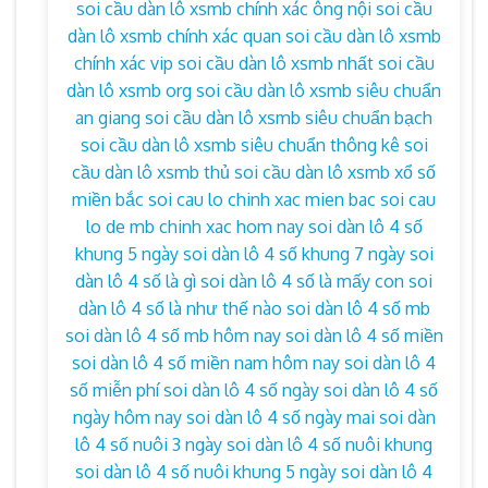
soi cầu dàn lô xsmb chính xác ông nội
soi cầu
dàn lô xsmb chính xác quan
soi cầu dàn lô xsmb
chính xác vip
soi cầu dàn lô xsmb nhất
soi cầu
dàn lô xsmb org
soi cầu dàn lô xsmb siêu chuẩn
an giang
soi cầu dàn lô xsmb siêu chuẩn bạch
soi cầu dàn lô xsmb siêu chuẩn thông kê
soi
cầu dàn lô xsmb thủ
soi cầu dàn lô xsmb xổ số
miền bắc
soi cau lo chinh xac mien bac
soi cau
lo de mb chinh xac hom nay
soi dàn lô 4 số
khung 5 ngày
soi dàn lô 4 số khung 7 ngày
soi
dàn lô 4 số là gì
soi dàn lô 4 số là mấy con
soi
dàn lô 4 số là như thế nào
soi dàn lô 4 số mb
soi dàn lô 4 số mb hôm nay
soi dàn lô 4 số miền
soi dàn lô 4 số miền nam hôm nay
soi dàn lô 4
số miễn phí
soi dàn lô 4 số ngày
soi dàn lô 4 số
ngày hôm nay
soi dàn lô 4 số ngày mai
soi dàn
lô 4 số nuôi 3 ngày
soi dàn lô 4 số nuôi khung
soi dàn lô 4 số nuôi khung 5 ngày
soi dàn lô 4