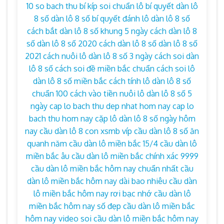
10 so bach thu
bí kíp soi chuẩn lô
bí quyết dàn lô
8 số dàn lô 8 số
bí quyết đánh lô dàn lô 8 số
cách bắt dàn lô 8 số khung 5 ngày
cách dàn lô 8
số dàn lô 8 số 2020
cách dàn lô 8 số dàn lô 8 số
2021
cách nuôi lô dàn lô 8 số 3 ngày
cách soi dàn
lô 8 số
cách soi đề miền bắc chuẩn
cách soi lô
dàn lô 8 số miền bắc
cách tính lô dàn lô 8 số
chuẩn 100
cách vào tiền nuôi lô dàn lô 8 số 5
ngày
cap lo bach thu dep nhat hom nay
cap lo
bach thu hom nay
cặp lô dàn lô 8 số ngày hôm
nay
cầu dàn lô 8 con xsmb víp
cầu dàn lô 8 số ăn
quanh năm
cầu dàn lô miền bắc 15/4
cầu dàn lô
miền bắc âu
cầu dàn lô miền bắc chính xác 9999
cầu dàn lô miền bắc hôm nay chuẩn nhất
cầu
dàn lô miền bắc hôm nay dài bao nhiêu
cầu dàn
lô miền bắc hôm nay rơi bạc nhớ
cầu dàn lô
miền bắc hôm nay số đẹp
cầu dàn lô miền bắc
hôm nay video soi
cầu dàn lô miền bắc hôm nay