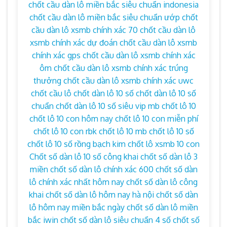
chốt cầu dàn lô miền bắc siêu chuẩn indonesia
chốt cầu dàn lô miền bắc siêu chuẩn ướp
chốt
cầu dàn lô xsmb chính xác 70
chốt cầu dàn lô
xsmb chính xác dự đoán
chốt cầu dàn lô xsmb
chính xác gps
chốt cầu dàn lô xsmb chính xác
ôm
chốt cầu dàn lô xsmb chính xác trúng
thưởng
chốt cầu dàn lô xsmb chính xác uwc
chốt cầu lô
chốt dàn lô 10 số
chốt dàn lô 10 số
chuẩn
chốt dàn lô 10 số siêu vip mb
chốt lô 10
chốt lô 10 con hôm nay
chốt lô 10 con miễn phí
chốt lô 10 con rbk
chốt lô 10 mb
chốt lô 10 số
chốt lô 10 số rồng bạch kim
chốt lô xsmb 10 con
Chốt số dàn lô 10 số công khai
chốt số dàn lô 3
miền
chốt số dàn lô chính xác 600
chốt số dàn
lô chính xác nhất hôm nay
chốt số dàn lô công
khai
chốt số dàn lô hôm nay hà nội
chốt số dàn
lô hôm nay miền bắc ngày
chốt số dàn lô miền
bắc iwin
chốt số dàn lô siêu chuẩn 4 số
chốt số