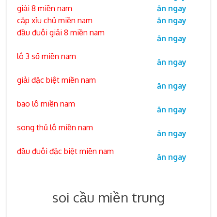
giải 8 miền nam
ăn ngay
cặp xỉu chủ miền nam
ăn ngay
đầu đuôi giải 8 miền nam
ăn ngay
lô 3 số miền nam
ăn ngay
giải đặc biệt miền nam
ăn ngay
bao lô miền nam
ăn ngay
song thủ lô miền nam
ăn ngay
đầu đuôi đặc biệt miền nam
ăn ngay
soi cầu miền trung