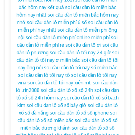
bắc hôm nay kết quả
soi cầu dàn lô miền bắc
hôm nay nhật
soi cầu dàn lô miền bắc hôm nay
nhớ
soi cầu dàn lô miễn phí 6 số
soi cầu dàn lô
miễn phí hay nhất
soi cầu dàn lô miễn phí ông
nội
soi cầu dàn lô miễn phí online miễn phí
soi
cầu dàn lô miễn phí rẻ
soi cầu dàn lô ơi
soi cầu
dàn lô phương
soi cầu dàn lô tối nay 24 giờ
soi
cầu dàn lô tối nay ơ miền bắc
soi cầu dàn lô tối
nay ông nội
soi cầu dàn lô tối nay số miền bắc
soi cầu dàn lô tối nay tô
soi cầu dàn lô tối nay
vina
soi cầu dàn lô tối nay xiên mb
soi cầu dàn
lô ưin2888
soi cầu dàn lô xổ số 24h
soi cầu dàn
lô xổ số 24h hôm nay
soi cầu dàn lô xổ số bạch
kim
soi cầu dàn lô xổ số bây giờ
soi cầu dàn lô
xổ số đà nẵng
soi cầu dàn lô xổ số iphone
soi
cầu dàn lô xổ số miền bắc
soi cầu dàn lô xổ số
miền bắc dương khánh
soi cầu dàn lô xổ số