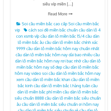
siêu víp miền […]
Read More
Soi cầu miền bắc cao cấp
Soi cầu miền bắc
vip
cách soi đề miền bắc chuẩn
cầu dàn lô 4
con xsmb víp
cầu dàn lô miền bắc 15/4
cầu dàn
lô miền bắc âu
cầu dàn lô miền bắc chính xác
9999
cầu dàn lô miền bắc hôm nay chuẩn nhất
cầu dàn lô miền bắc hôm nay dài bao nhiêu
cầu
dàn lô miền bắc hôm nay rơi bạc nhớ
cầu dàn lô
miền bắc hôm nay số đẹp
cầu dàn lô miền bắc
hôm nay video soi
cầu dàn lô miền bắc hôm nay
xem
cầu dàn lô miền bắc khan
cầu dàn lô miền
bắc kinh
cầu dàn lô miền bắc l hàng tuần
cầu
dàn lô miền bắc phí miền
cầu dàn lô miền bắc
siêu chuẩn 8888
cầu dàn lô miền bắc siêu chuẩn
âu
cầu dàn lô miền bắc siêu chuẩn ơi hôm nay
cầu dàn lô miền bắc siêu chuẩn rẻ
cầu dàn lô