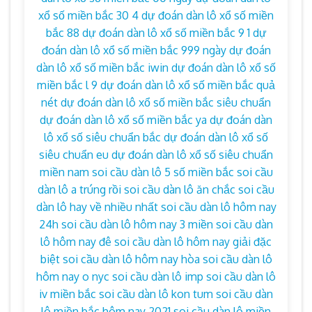
xổ số miền bắc 30 4
dự đoán dàn lô xổ số miền
bắc 88
dự đoán dàn lô xổ số miền bắc 9 1
dự
đoán dàn lô xổ số miền bắc 999 ngày
dự đoán
dàn lô xổ số miền bắc iwin
dự đoán dàn lô xổ số
miền bắc l 9
dự đoán dàn lô xổ số miền bắc quả
nét
dự đoán dàn lô xổ số miền bắc siêu chuẩn
dự đoán dàn lô xổ số miền bắc ya
dự đoán dàn
lô xổ số siêu chuẩn bắc
dự đoán dàn lô xổ số
siêu chuẩn eu
dự đoán dàn lô xổ số siêu chuẩn
miền nam
soi cầu dàn lô 5 số miền bắc
soi cầu
dàn lô a trúng rồi
soi cầu dàn lô ăn chắc
soi cầu
dàn lô hay về nhiều nhất
soi cầu dàn lô hôm nay
24h
soi cầu dàn lô hôm nay 3 miền
soi cầu dàn
lô hôm nay đê
soi cầu dàn lô hôm nay giải đặc
biệt
soi cầu dàn lô hôm nay hòa
soi cầu dàn lô
hôm nay o nyc
soi cầu dàn lô imp
soi cầu dàn lô
iv miền bắc
soi cầu dàn lô kon tum
soi cầu dàn
lô miền bắc hôm nay 2021
soi cầu dàn lô miền