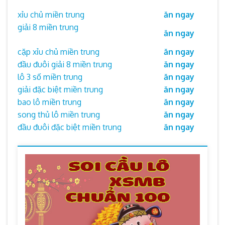
xỉu chủ miền trung
ăn ngay
giải 8 miền trung
ăn ngay
cặp xỉu chủ miền trung
ăn ngay
đầu đuôi giải 8 miền trung
ăn ngay
lô 3 số miền trung
ăn ngay
giải đặc biệt miền trung
ăn ngay
bao lô miền trung
ăn ngay
song thủ lô miền trung
ăn ngay
đầu đuôi đặc biệt miền trung
ăn ngay