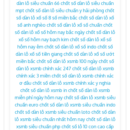
dàn lô siêu chuẩn 66
chốt số dàn lô siêu chuẩn
mpt
chốt số dàn lô siêu chuẩn y hải phòng
chốt
số dàn lô xổ số 8 số miền bắc
chốt số dàn lô xổ
số anh nghèo
chốt số dàn lô xổ số chuẩn
chốt
số dàn lô xổ số hôm nay bắc ngày
chốt số dàn lô
xổ số hôm nay bạch kim
chốt số dàn lô xổ số
hôm nay êm
chốt số dàn lô xổ số indo
chốt số
dàn lô xổ số tiền giang
chốt số dàn lô xổ số ướt
miền bắc
chốt số dàn lô xsmb 100 ngày
chốt số
dàn lô xsmb chính xác 247
chốt số dàn lô xsmb
chính xác 3 miền
chốt số dàn lô xsmb chính xác
ơ đâu
chốt số dàn lô xsmb chính xác y nghia
chốt số dàn lô xsmb in
chốt số dàn lô xsmb
miễn phí ngày hôm nay
chốt số dàn lô xsmb siêu
chuẩn euro
chốt số dàn lô xsmb siêu chuẩn indo
chốt số dàn lô xsmb siêu chuẩn loto
chốt số dàn
lô xsmb siêu chuẩn nhất hôm nay
chốt số dàn lô
xsmb siêu chuẩn php
chốt số lô 10 con cao cấp