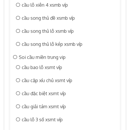
cầu lô xiên 4 xsmb víp
cầu song thủ đề xsmb víp
cầu song thủ lô xsmb víp
cầu song thủ lô kép xsmb víp
Soi cầu miền trung vip
cầu bao lô xsmt víp
cầu cặp xíu chủ xsmt víp
cầu đặc biệt xsmt víp
cầu giải tám xsmt víp
cầu lô 3 số xsmt víp