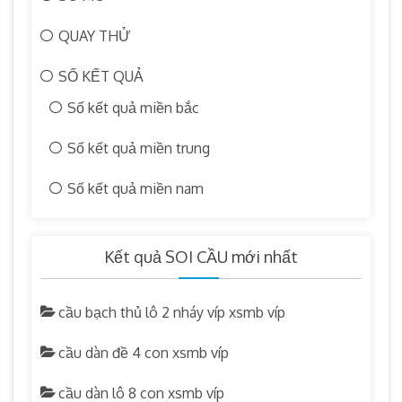
QUAY THỬ
SỐ KẾT QUẢ
Số kết quả miền bắc
Số kết quả miền trung
Số kết quả miền nam
Kết quả SOI CẦU mới nhất
cầu bạch thủ lô 2 nháy víp xsmb víp
cầu dàn đề 4 con xsmb víp
cầu dàn lô 8 con xsmb víp