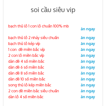
soi cầu siêu vip
bạch thủ lô 1 con lô chuẩn 100% mb
ăn ngay
bạch thủ lô 2 nháy siêu chuẩn
ăn ngay
bạch thủ lô kép víp
ăn ngay
1 con đề miền bắc víp
ăn ngay
2 con lô miền bắc víp
ăn ngay
dàn đề 4 số miền bắc
ăn ngay
dàn đề 6 số miền bắc
ăn ngay
dàn đề 8 số miền bắc
ăn ngay
dàn đề 10 số miền bắc
ăn ngay
song thủ lô kép miền bắc
ăn ngay
2 con đề miền bắc siêu chuẩn
ăn ngay
dàn lô 4 số miền bắc
ăn ngay