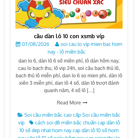
cầu dàn lô 10 con xsmb víp
07/08/2026
soi cau lo vip mien bac hom
nay - lô miền bắc
dan lo 6, dàn lô 6 số miền phí, lô dàn hôm nay,
cau lo bạch thu, lô vip 24h, soi cầu bạch thủ lô,
bạch thủ lô miễn phí, dan lo 6 so mien phi, dàn lô
xiên 3 miễn phí, dan lô 4 số, dàn lô trượt đánh
quanh năm, 4 số lô […]
Read More
Soi cầu miền bắc cao cấp
Soi cầu miền bắc
vip
cách soi đề miền bắc chuẩn
cap dàn lô
10 số dep nhat hom nay
cap dàn lô 10 số hom
nay
cặp lô 10 số ngày hôm nay
cap song thu lo