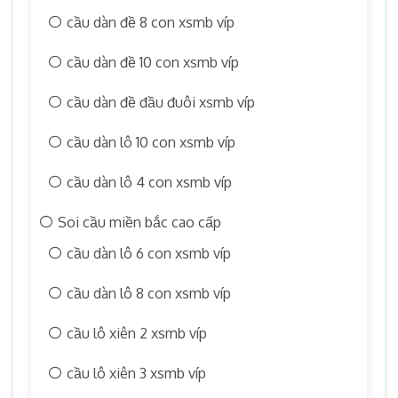
cầu dàn đề 8 con xsmb víp
cầu dàn đề 10 con xsmb víp
cầu dàn đề đầu đuôi xsmb víp
cầu dàn lô 10 con xsmb víp
cầu dàn lô 4 con xsmb víp
Soi cầu miền bắc cao cấp
cầu dàn lô 6 con xsmb víp
cầu dàn lô 8 con xsmb víp
cầu lô xiên 2 xsmb víp
cầu lô xiên 3 xsmb víp