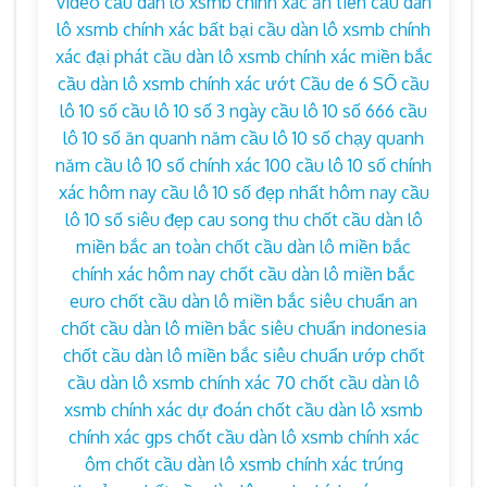
video
cầu dàn lô xsmb chính xác ăn tiền
cầu dàn
lô xsmb chính xác bất bại
cầu dàn lô xsmb chính
xác đại phát
cầu dàn lô xsmb chính xác miền bắc
cầu dàn lô xsmb chính xác ướt
Cầu de 6 SỐ
cầu
lô 10 số
cầu lô 10 số 3 ngày
cầu lô 10 số 666
cầu
lô 10 số ăn quanh năm
cầu lô 10 số chạy quanh
năm
cầu lô 10 số chính xác 100
cầu lô 10 số chính
xác hôm nay
cầu lô 10 số đẹp nhất hôm nay
cầu
lô 10 số siêu đẹp
cau song thu
chốt cầu dàn lô
miền bắc an toàn
chốt cầu dàn lô miền bắc
chính xác hôm nay
chốt cầu dàn lô miền bắc
euro
chốt cầu dàn lô miền bắc siêu chuẩn an
chốt cầu dàn lô miền bắc siêu chuẩn indonesia
chốt cầu dàn lô miền bắc siêu chuẩn ướp
chốt
cầu dàn lô xsmb chính xác 70
chốt cầu dàn lô
xsmb chính xác dự đoán
chốt cầu dàn lô xsmb
chính xác gps
chốt cầu dàn lô xsmb chính xác
ôm
chốt cầu dàn lô xsmb chính xác trúng