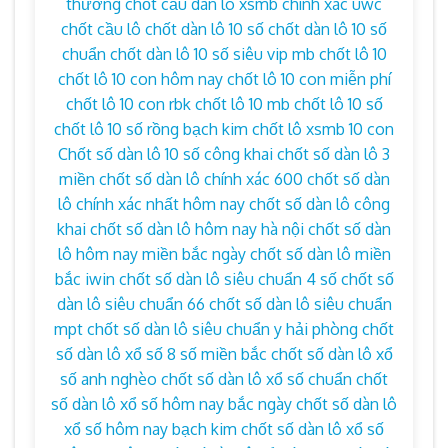
thưởng
chốt cầu dàn lô xsmb chính xác uwc
chốt cầu lô
chốt dàn lô 10 số
chốt dàn lô 10 số
chuẩn
chốt dàn lô 10 số siêu vip mb
chốt lô 10
chốt lô 10 con hôm nay
chốt lô 10 con miễn phí
chốt lô 10 con rbk
chốt lô 10 mb
chốt lô 10 số
chốt lô 10 số rồng bạch kim
chốt lô xsmb 10 con
Chốt số dàn lô 10 số công khai
chốt số dàn lô 3
miền
chốt số dàn lô chính xác 600
chốt số dàn
lô chính xác nhất hôm nay
chốt số dàn lô công
khai
chốt số dàn lô hôm nay hà nội
chốt số dàn
lô hôm nay miền bắc ngày
chốt số dàn lô miền
bắc iwin
chốt số dàn lô siêu chuẩn 4 số
chốt số
dàn lô siêu chuẩn 66
chốt số dàn lô siêu chuẩn
mpt
chốt số dàn lô siêu chuẩn y hải phòng
chốt
số dàn lô xổ số 8 số miền bắc
chốt số dàn lô xổ
số anh nghèo
chốt số dàn lô xổ số chuẩn
chốt
số dàn lô xổ số hôm nay bắc ngày
chốt số dàn lô
xổ số hôm nay bạch kim
chốt số dàn lô xổ số