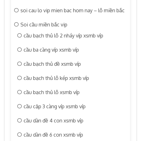
soi cau lo vip mien bac hom nay – lô miền bắc
Soi cầu miền bắc vip
cầu bạch thủ lô 2 nháy víp xsmb víp
cầu ba càng víp xsmb víp
cầu bạch thủ đề xsmb víp
cầu bạch thủ lô kép xsmb víp
cầu bạch thủ lô xsmb víp
cầu cặp 3 càng víp xsmb víp
cầu dàn đề 4 con xsmb víp
cầu dàn đề 6 con xsmb víp