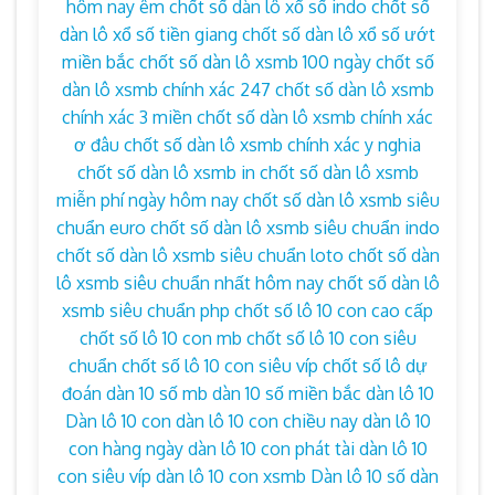
hôm nay êm
chốt số dàn lô xổ số indo
chốt số
dàn lô xổ số tiền giang
chốt số dàn lô xổ số ướt
miền bắc
chốt số dàn lô xsmb 100 ngày
chốt số
dàn lô xsmb chính xác 247
chốt số dàn lô xsmb
chính xác 3 miền
chốt số dàn lô xsmb chính xác
ơ đâu
chốt số dàn lô xsmb chính xác y nghia
chốt số dàn lô xsmb in
chốt số dàn lô xsmb
miễn phí ngày hôm nay
chốt số dàn lô xsmb siêu
chuẩn euro
chốt số dàn lô xsmb siêu chuẩn indo
chốt số dàn lô xsmb siêu chuẩn loto
chốt số dàn
lô xsmb siêu chuẩn nhất hôm nay
chốt số dàn lô
xsmb siêu chuẩn php
chốt số lô 10 con cao cấp
chốt số lô 10 con mb
chốt số lô 10 con siêu
chuẩn
chốt số lô 10 con siêu víp
chốt số lô dự
đoán
dàn 10 số mb
dàn 10 số miền bắc
dàn lô 10
Dàn lô 10 con
dàn lô 10 con chiều nay
dàn lô 10
con hàng ngày
dàn lô 10 con phát tài
dàn lô 10
con siêu víp
dàn lô 10 con xsmb
Dàn lô 10 số
dàn