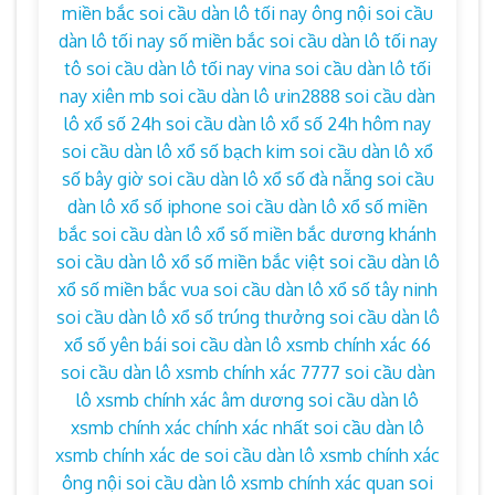
miền bắc
soi cầu dàn lô tối nay ông nội
soi cầu
dàn lô tối nay số miền bắc
soi cầu dàn lô tối nay
tô
soi cầu dàn lô tối nay vina
soi cầu dàn lô tối
nay xiên mb
soi cầu dàn lô ưin2888
soi cầu dàn
lô xổ số 24h
soi cầu dàn lô xổ số 24h hôm nay
soi cầu dàn lô xổ số bạch kim
soi cầu dàn lô xổ
số bây giờ
soi cầu dàn lô xổ số đà nẵng
soi cầu
dàn lô xổ số iphone
soi cầu dàn lô xổ số miền
bắc
soi cầu dàn lô xổ số miền bắc dương khánh
soi cầu dàn lô xổ số miền bắc việt
soi cầu dàn lô
xổ số miền bắc vua
soi cầu dàn lô xổ số tây ninh
soi cầu dàn lô xổ số trúng thưởng
soi cầu dàn lô
xổ số yên bái
soi cầu dàn lô xsmb chính xác 66
soi cầu dàn lô xsmb chính xác 7777
soi cầu dàn
lô xsmb chính xác âm dương
soi cầu dàn lô
xsmb chính xác chính xác nhất
soi cầu dàn lô
xsmb chính xác de
soi cầu dàn lô xsmb chính xác
ông nội
soi cầu dàn lô xsmb chính xác quan
soi