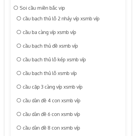
Soi cầu miền bắc vip
cầu bạch thủ lô 2 nháy víp xsmb víp
cầu ba càng víp xsmb víp
cầu bạch thủ đề xsmb víp
cầu bạch thủ lô kép xsmb víp
cầu bạch thủ lô xsmb víp
cầu cặp 3 càng víp xsmb víp
cầu dàn đề 4 con xsmb víp
cầu dàn đề 6 con xsmb víp
cầu dàn đề 8 con xsmb víp