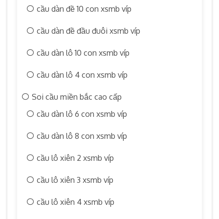
cầu dàn đề 10 con xsmb víp
cầu dàn đề đầu đuôi xsmb víp
cầu dàn lô 10 con xsmb víp
cầu dàn lô 4 con xsmb víp
Soi cầu miền bắc cao cấp
cầu dàn lô 6 con xsmb víp
cầu dàn lô 8 con xsmb víp
cầu lô xiên 2 xsmb víp
cầu lô xiên 3 xsmb víp
cầu lô xiên 4 xsmb víp