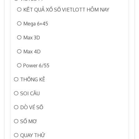
KẾT QUẢ XỔ SỐ VIETLOTT HÔM NAY
Mega 6×45
Max 3D
Max 4D
Power 6/55
THỐNG KÊ
SOI CẦU
DÒ VÉ SỐ
SỔ MƠ
QUAY THỬ