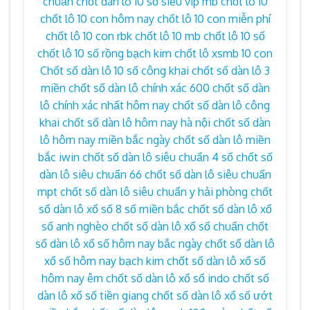
chuẩn
chốt dàn lô 10 số siêu vip mb
chốt lô 10
chốt lô 10 con hôm nay
chốt lô 10 con miễn phí
chốt lô 10 con rbk
chốt lô 10 mb
chốt lô 10 số
chốt lô 10 số rồng bạch kim
chốt lô xsmb 10 con
Chốt số dàn lô 10 số công khai
chốt số dàn lô 3
miền
chốt số dàn lô chính xác 600
chốt số dàn
lô chính xác nhất hôm nay
chốt số dàn lô công
khai
chốt số dàn lô hôm nay hà nội
chốt số dàn
lô hôm nay miền bắc ngày
chốt số dàn lô miền
bắc iwin
chốt số dàn lô siêu chuẩn 4 số
chốt số
dàn lô siêu chuẩn 66
chốt số dàn lô siêu chuẩn
mpt
chốt số dàn lô siêu chuẩn y hải phòng
chốt
số dàn lô xổ số 8 số miền bắc
chốt số dàn lô xổ
số anh nghèo
chốt số dàn lô xổ số chuẩn
chốt
số dàn lô xổ số hôm nay bắc ngày
chốt số dàn lô
xổ số hôm nay bạch kim
chốt số dàn lô xổ số
hôm nay êm
chốt số dàn lô xổ số indo
chốt số
dàn lô xổ số tiền giang
chốt số dàn lô xổ số ướt