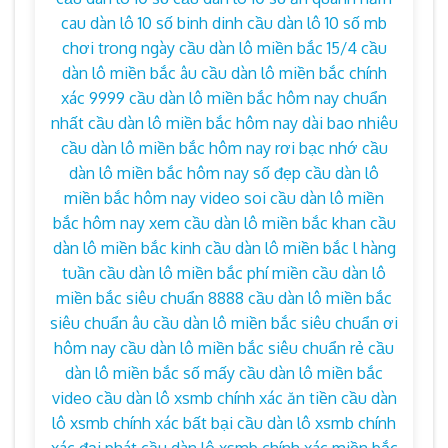
cau dàn lô 10 số binh dinh
cầu dàn lô 10 số mb
chơi trong ngày
cầu dàn lô miền bắc 15/4
cầu
dàn lô miền bắc âu
cầu dàn lô miền bắc chính
xác 9999
cầu dàn lô miền bắc hôm nay chuẩn
nhất
cầu dàn lô miền bắc hôm nay dài bao nhiêu
cầu dàn lô miền bắc hôm nay rơi bạc nhớ
cầu
dàn lô miền bắc hôm nay số đẹp
cầu dàn lô
miền bắc hôm nay video soi
cầu dàn lô miền
bắc hôm nay xem
cầu dàn lô miền bắc khan
cầu
dàn lô miền bắc kinh
cầu dàn lô miền bắc l hàng
tuần
cầu dàn lô miền bắc phí miền
cầu dàn lô
miền bắc siêu chuẩn 8888
cầu dàn lô miền bắc
siêu chuẩn âu
cầu dàn lô miền bắc siêu chuẩn ơi
hôm nay
cầu dàn lô miền bắc siêu chuẩn rẻ
cầu
dàn lô miền bắc số mấy
cầu dàn lô miền bắc
video
cầu dàn lô xsmb chính xác ăn tiền
cầu dàn
lô xsmb chính xác bất bại
cầu dàn lô xsmb chính
xác đại phát
cầu dàn lô xsmb chính xác miền bắc