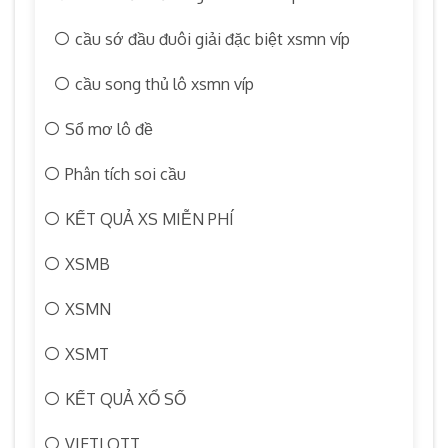
cầu sớ đầu đuôi giải đặc biệt xsmn víp
cầu song thủ lô xsmn víp
Sổ mơ lô đề
Phân tích soi cầu
KẾT QUẢ XS MIỄN PHÍ
XSMB
XSMN
XSMT
KẾT QUẢ XỔ SỐ
VIETLOTT