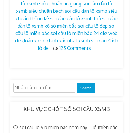
lô xsmb siêu chuẩn an giang
soi cầu dàn lô
xsmb siêu chuẩn bạch
soi cầu dàn lô xsmb siêu
chuẩn thông kê
soi cầu dàn lô xsmb thủ
soi cầu
dàn lô xsmb xổ số miền bắc
soi cầu lô đẹp
soi
cầu lô miền bắc
soi cầu lô miền bắc 24 giờ
web
dự đoán xổ số chính xác nhất
xsmb soi cầu đánh
lô de
125 Comments
Search
KHU VỰC CHỐT SỐ SOI CẦU XSMB
soi cau lo vip mien bac hom nay – lô miền bắc