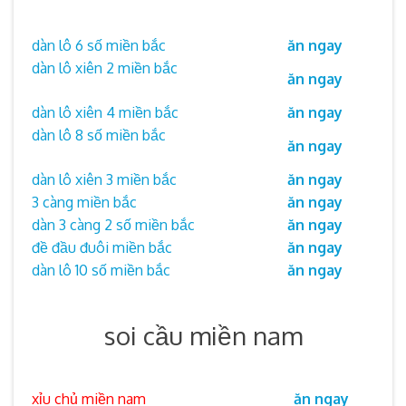
dàn lô 6 số miền bắc
ăn ngay
dàn lô xiên 2 miền bắc
ăn ngay
dàn lô xiên 4 miền bắc
ăn ngay
dàn lô 8 số miền bắc
ăn ngay
dàn lô xiên 3 miền bắc
ăn ngay
3 càng miền bắc
ăn ngay
dàn 3 càng 2 số miền bắc
ăn ngay
đề đầu đuôi miền bắc
ăn ngay
dàn lô 10 số miền bắc
ăn ngay
soi cầu miền nam
xỉu chủ miền nam
ăn ngay