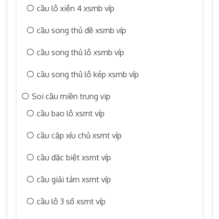
cầu lô xiên 4 xsmb víp
cầu song thủ đề xsmb víp
cầu song thủ lô xsmb víp
cầu song thủ lô kép xsmb víp
Soi cầu miền trung vip
cầu bao lô xsmt víp
cầu cặp xíu chủ xsmt víp
cầu đặc biệt xsmt víp
cầu giải tám xsmt víp
cầu lô 3 số xsmt víp