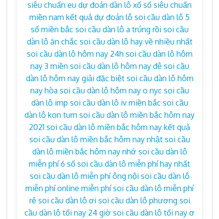
siêu chuẩn eu
dự đoán dàn lô xổ số siêu chuẩn
miền nam
kết quả dự đoán lô
soi cầu dàn lô 5
số miền bắc
soi cầu dàn lô a trúng rồi
soi cầu
dàn lô ăn chắc
soi cầu dàn lô hay về nhiều nhất
soi cầu dàn lô hôm nay 24h
soi cầu dàn lô hôm
nay 3 miền
soi cầu dàn lô hôm nay đê
soi cầu
dàn lô hôm nay giải đặc biệt
soi cầu dàn lô hôm
nay hòa
soi cầu dàn lô hôm nay o nyc
soi cầu
dàn lô imp
soi cầu dàn lô iv miền bắc
soi cầu
dàn lô kon tum
soi cầu dàn lô miền bắc hôm nay
2021
soi cầu dàn lô miền bắc hôm nay kết quả
soi cầu dàn lô miền bắc hôm nay nhật
soi cầu
dàn lô miền bắc hôm nay nhớ
soi cầu dàn lô
miễn phí 6 số
soi cầu dàn lô miễn phí hay nhất
soi cầu dàn lô miễn phí ông nội
soi cầu dàn lô
miễn phí online miễn phí
soi cầu dàn lô miễn phí
rẻ
soi cầu dàn lô ơi
soi cầu dàn lô phương
soi
cầu dàn lô tối nay 24 giờ
soi cầu dàn lô tối nay ơ