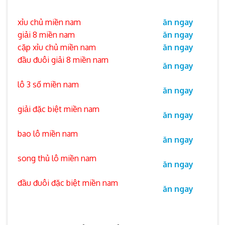
xỉu chủ miền nam
ăn ngay
giải 8 miền nam
ăn ngay
cặp xỉu chủ miền nam
ăn ngay
đầu đuôi giải 8 miền nam
ăn ngay
lô 3 số miền nam
ăn ngay
giải đặc biệt miền nam
ăn ngay
bao lô miền nam
ăn ngay
song thủ lô miền nam
ăn ngay
đầu đuôi đặc biệt miền nam
ăn ngay