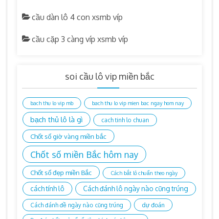
cầu dàn lô 4 con xsmb víp
cầu cặp 3 càng víp xsmb víp
soi cầu lô vip miền bắc
bach thu lo vip mb
bach thu lo vip mien bac ngay hom nay
bạch thủ lô là gì
cach tinh lo chuan
Chốt số giờ vàng miền bắc
Chốt số miền Bắc hôm nay
Chốt số đẹp miền Bắc
Cách bắt lô chuẩn theo ngày
cách tính lô
Cách đánh lô ngày nào cũng trúng
dự đoán
Cách đánh đề ngày nào cũng trúng