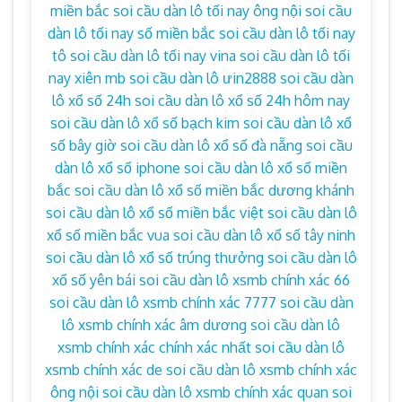
miền bắc
soi cầu dàn lô tối nay ông nội
soi cầu
dàn lô tối nay số miền bắc
soi cầu dàn lô tối nay
tô
soi cầu dàn lô tối nay vina
soi cầu dàn lô tối
nay xiên mb
soi cầu dàn lô ưin2888
soi cầu dàn
lô xổ số 24h
soi cầu dàn lô xổ số 24h hôm nay
soi cầu dàn lô xổ số bạch kim
soi cầu dàn lô xổ
số bây giờ
soi cầu dàn lô xổ số đà nẵng
soi cầu
dàn lô xổ số iphone
soi cầu dàn lô xổ số miền
bắc
soi cầu dàn lô xổ số miền bắc dương khánh
soi cầu dàn lô xổ số miền bắc việt
soi cầu dàn lô
xổ số miền bắc vua
soi cầu dàn lô xổ số tây ninh
soi cầu dàn lô xổ số trúng thưởng
soi cầu dàn lô
xổ số yên bái
soi cầu dàn lô xsmb chính xác 66
soi cầu dàn lô xsmb chính xác 7777
soi cầu dàn
lô xsmb chính xác âm dương
soi cầu dàn lô
xsmb chính xác chính xác nhất
soi cầu dàn lô
xsmb chính xác de
soi cầu dàn lô xsmb chính xác
ông nội
soi cầu dàn lô xsmb chính xác quan
soi