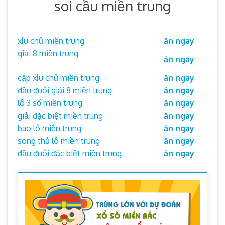
soi cầu miền trung
xỉu chủ miền trung
ăn ngay
giải 8 miền trung
ăn ngay
cặp xỉu chủ miền trung
ăn ngay
đầu đuôi giải 8 miền trung
ăn ngay
lô 3 số miền trung
ăn ngay
giải đặc biệt miền trung
ăn ngay
bao lô miền trung
ăn ngay
song thủ lô miền trung
ăn ngay
đầu đuôi đặc biệt miền trung
ăn ngay