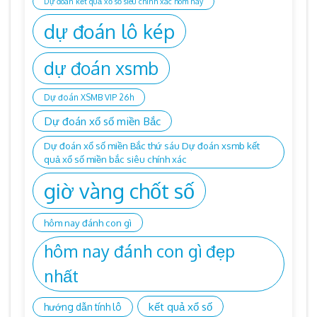
Dự đoán kết quả xổ số siêu chính xác hôm nay
dự đoán lô kép
dự đoán xsmb
Dự đoán XSMB VIP 26h
Dự đoán xổ số miền Bắc
Dự đoán xổ số miền Bắc thứ sáu Dự đoán xsmb kết
quả xổ số miền bắc siêu chính xác
giờ vàng chốt số
hôm nay đánh con gì
hôm nay đánh con gì đẹp
nhất
kết quả xổ số
hướng dẫn tính lô