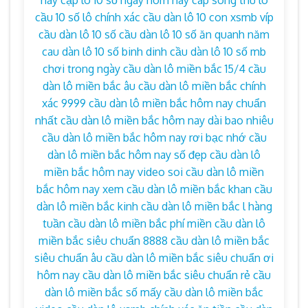
cầu 10 số lô chính xác
cầu dàn lô 10 con xsmb víp
cầu dàn lô 10 số
cầu dàn lô 10 số ăn quanh năm
cau dàn lô 10 số binh dinh
cầu dàn lô 10 số mb
chơi trong ngày
cầu dàn lô miền bắc 15/4
cầu
dàn lô miền bắc âu
cầu dàn lô miền bắc chính
xác 9999
cầu dàn lô miền bắc hôm nay chuẩn
nhất
cầu dàn lô miền bắc hôm nay dài bao nhiêu
cầu dàn lô miền bắc hôm nay rơi bạc nhớ
cầu
dàn lô miền bắc hôm nay số đẹp
cầu dàn lô
miền bắc hôm nay video soi
cầu dàn lô miền
bắc hôm nay xem
cầu dàn lô miền bắc khan
cầu
dàn lô miền bắc kinh
cầu dàn lô miền bắc l hàng
tuần
cầu dàn lô miền bắc phí miền
cầu dàn lô
miền bắc siêu chuẩn 8888
cầu dàn lô miền bắc
siêu chuẩn âu
cầu dàn lô miền bắc siêu chuẩn ơi
hôm nay
cầu dàn lô miền bắc siêu chuẩn rẻ
cầu
dàn lô miền bắc số mấy
cầu dàn lô miền bắc