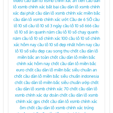
video
cầu dàn lô xsmb chính xác ăn tiền
cầu dàn
lô xsmb chính xác bất bại
cầu dàn lô xsmb chính
xác đại phát
cầu dàn lô xsmb chính xác miền bắc
cầu dàn lô xsmb chính xác ướt
Cầu de 6 SỐ
cầu
lô 10 số
cầu lô 10 số 3 ngày
cầu lô 10 số 666
cầu
lô 10 số ăn quanh năm
cầu lô 10 số chạy quanh
năm
cầu lô 10 số chính xác 100
cầu lô 10 số chính
xác hôm nay
cầu lô 10 số đẹp nhất hôm nay
cầu
lô 10 số siêu đẹp
cau song thu
chốt cầu dàn lô
miền bắc an toàn
chốt cầu dàn lô miền bắc
chính xác hôm nay
chốt cầu dàn lô miền bắc
euro
chốt cầu dàn lô miền bắc siêu chuẩn an
chốt cầu dàn lô miền bắc siêu chuẩn indonesia
chốt cầu dàn lô miền bắc siêu chuẩn ướp
chốt
cầu dàn lô xsmb chính xác 70
chốt cầu dàn lô
xsmb chính xác dự đoán
chốt cầu dàn lô xsmb
chính xác gps
chốt cầu dàn lô xsmb chính xác
ôm
chốt cầu dàn lô xsmb chính xác trúng