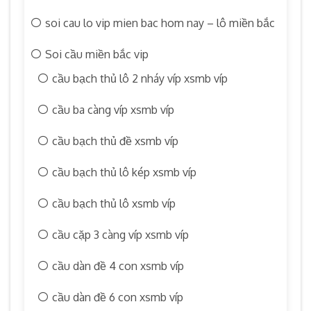
soi cau lo vip mien bac hom nay – lô miền bắc
Soi cầu miền bắc vip
cầu bạch thủ lô 2 nháy víp xsmb víp
cầu ba càng víp xsmb víp
cầu bạch thủ đề xsmb víp
cầu bạch thủ lô kép xsmb víp
cầu bạch thủ lô xsmb víp
cầu cặp 3 càng víp xsmb víp
cầu dàn đề 4 con xsmb víp
cầu dàn đề 6 con xsmb víp