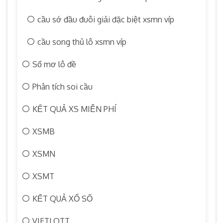
cầu sớ đầu đuôi giải đặc biệt xsmn víp
cầu song thủ lô xsmn víp
Sổ mơ lô đề
Phân tích soi cầu
KẾT QUẢ XS MIỄN PHÍ
XSMB
XSMN
XSMT
KẾT QUẢ XỔ SỐ
VIETLOTT