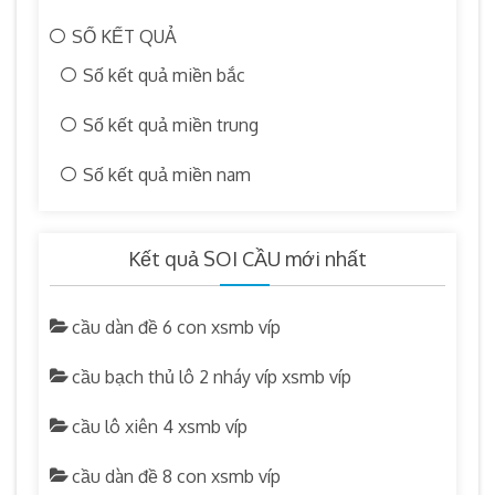
SỐ KẾT QUẢ
Số kết quả miền bắc
Số kết quả miền trung
Số kết quả miền nam
Kết quả SOI CẦU mới nhất
cầu dàn đề 6 con xsmb víp
cầu bạch thủ lô 2 nháy víp xsmb víp
cầu lô xiên 4 xsmb víp
cầu dàn đề 8 con xsmb víp