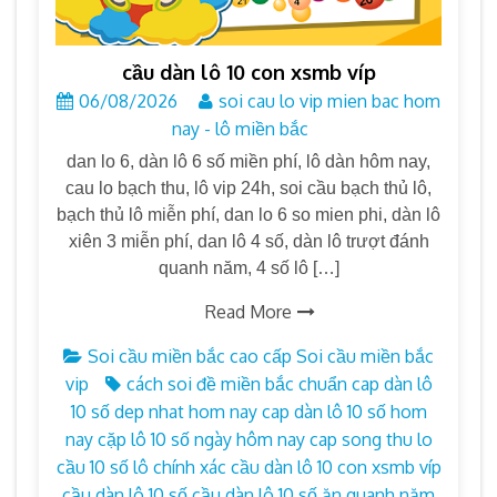
cầu dàn lô 10 con xsmb víp
06/08/2026
soi cau lo vip mien bac hom
nay - lô miền bắc
dan lo 6, dàn lô 6 số miền phí, lô dàn hôm nay,
cau lo bạch thu, lô vip 24h, soi cầu bạch thủ lô,
bạch thủ lô miễn phí, dan lo 6 so mien phi, dàn lô
xiên 3 miễn phí, dan lô 4 số, dàn lô trượt đánh
quanh năm, 4 số lô […]
Read More
Soi cầu miền bắc cao cấp
Soi cầu miền bắc
vip
cách soi đề miền bắc chuẩn
cap dàn lô
10 số dep nhat hom nay
cap dàn lô 10 số hom
nay
cặp lô 10 số ngày hôm nay
cap song thu lo
cầu 10 số lô chính xác
cầu dàn lô 10 con xsmb víp
cầu dàn lô 10 số
cầu dàn lô 10 số ăn quanh năm