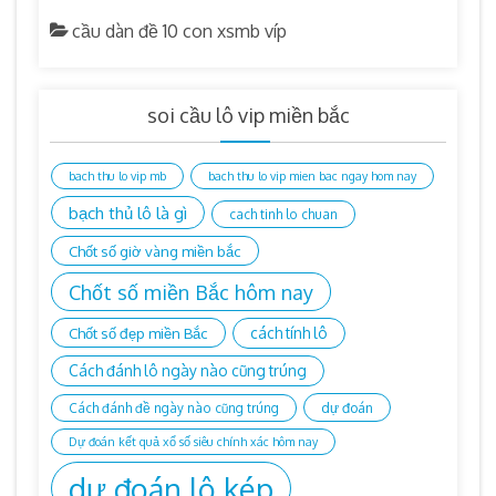
cầu dàn đề 10 con xsmb víp
soi cầu lô vip miền bắc
bach thu lo vip mb
bach thu lo vip mien bac ngay hom nay
bạch thủ lô là gì
cach tinh lo chuan
Chốt số giờ vàng miền bắc
Chốt số miền Bắc hôm nay
Chốt số đẹp miền Bắc
cách tính lô
Cách đánh lô ngày nào cũng trúng
dự đoán
Cách đánh đề ngày nào cũng trúng
Dự đoán kết quả xổ số siêu chính xác hôm nay
dự đoán lô kép