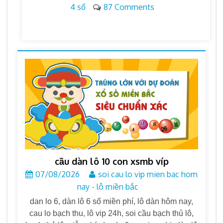
4 số
87 Comments
cầu dàn lô 10 con xsmb víp
07/08/2026
soi cau lo vip mien bac hom
nay - lô miền bắc
dan lo 6, dàn lô 6 số miền phí, lô dàn hôm nay,
cau lo bạch thu, lô vip 24h, soi cầu bạch thủ lô,