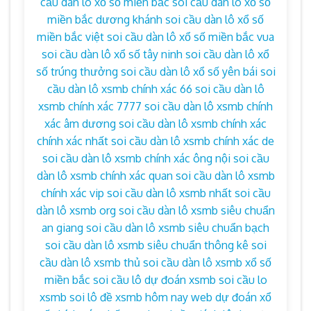
cầu dàn lô xổ số miền bắc
soi cầu dàn lô xổ số
miền bắc dương khánh
soi cầu dàn lô xổ số
miền bắc việt
soi cầu dàn lô xổ số miền bắc vua
soi cầu dàn lô xổ số tây ninh
soi cầu dàn lô xổ
số trúng thưởng
soi cầu dàn lô xổ số yên bái
soi
cầu dàn lô xsmb chính xác 66
soi cầu dàn lô
xsmb chính xác 7777
soi cầu dàn lô xsmb chính
xác âm dương
soi cầu dàn lô xsmb chính xác
chính xác nhất
soi cầu dàn lô xsmb chính xác de
soi cầu dàn lô xsmb chính xác ông nội
soi cầu
dàn lô xsmb chính xác quan
soi cầu dàn lô xsmb
chính xác vip
soi cầu dàn lô xsmb nhất
soi cầu
dàn lô xsmb org
soi cầu dàn lô xsmb siêu chuẩn
an giang
soi cầu dàn lô xsmb siêu chuẩn bạch
soi cầu dàn lô xsmb siêu chuẩn thông kê
soi
cầu dàn lô xsmb thủ
soi cầu dàn lô xsmb xổ số
miền bắc
soi cầu lô dự đoán xsmb
soi cầu lo
xsmb
soi lô đề xsmb hôm nay
web dự đoán xổ