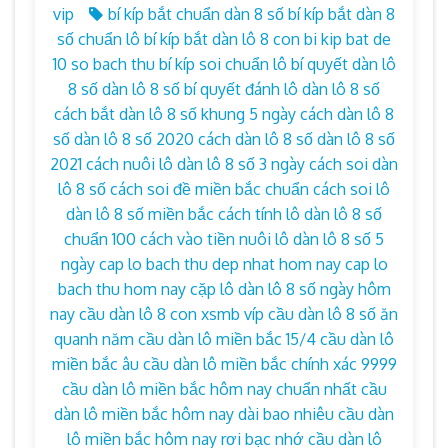
vip
bí kíp bắt chuẩn dàn 8 số
bí kíp bắt dàn 8
số chuẩn lô
bí kíp bắt dàn lô 8 con
bi kip bat de
10 so bach thu
bí kíp soi chuẩn lô
bí quyết dàn lô
8 số dàn lô 8 số
bí quyết đánh lô dàn lô 8 số
cách bắt dàn lô 8 số khung 5 ngày
cách dàn lô 8
số dàn lô 8 số 2020
cách dàn lô 8 số dàn lô 8 số
2021
cách nuôi lô dàn lô 8 số 3 ngày
cách soi dàn
lô 8 số
cách soi đề miền bắc chuẩn
cách soi lô
dàn lô 8 số miền bắc
cách tính lô dàn lô 8 số
chuẩn 100
cách vào tiền nuôi lô dàn lô 8 số 5
ngày
cap lo bach thu dep nhat hom nay
cap lo
bach thu hom nay
cặp lô dàn lô 8 số ngày hôm
nay
cầu dàn lô 8 con xsmb víp
cầu dàn lô 8 số ăn
quanh năm
cầu dàn lô miền bắc 15/4
cầu dàn lô
miền bắc âu
cầu dàn lô miền bắc chính xác 9999
cầu dàn lô miền bắc hôm nay chuẩn nhất
cầu
dàn lô miền bắc hôm nay dài bao nhiêu
cầu dàn
lô miền bắc hôm nay rơi bạc nhớ
cầu dàn lô