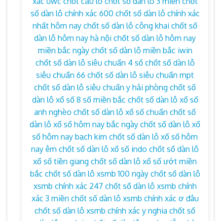
xác uwc
chốt cầu lô
chốt số dàn lô 3 miền
chốt
số dàn lô chính xác 600
chốt số dàn lô chính xác
nhất hôm nay
chốt số dàn lô công khai
chốt số
dàn lô hôm nay hà nội
chốt số dàn lô hôm nay
miền bắc ngày
chốt số dàn lô miền bắc iwin
chốt số dàn lô siêu chuẩn 4 số
chốt số dàn lô
siêu chuẩn 66
chốt số dàn lô siêu chuẩn mpt
chốt số dàn lô siêu chuẩn y hải phòng
chốt số
dàn lô xổ số 8 số miền bắc
chốt số dàn lô xổ số
anh nghèo
chốt số dàn lô xổ số chuẩn
chốt số
dàn lô xổ số hôm nay bắc ngày
chốt số dàn lô xổ
số hôm nay bạch kim
chốt số dàn lô xổ số hôm
nay êm
chốt số dàn lô xổ số indo
chốt số dàn lô
xổ số tiền giang
chốt số dàn lô xổ số ướt miền
bắc
chốt số dàn lô xsmb 100 ngày
chốt số dàn lô
xsmb chính xác 247
chốt số dàn lô xsmb chính
xác 3 miền
chốt số dàn lô xsmb chính xác ơ đâu
chốt số dàn lô xsmb chính xác y nghia
chốt số