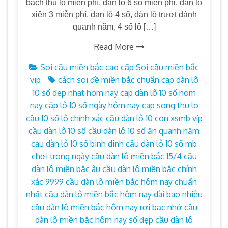
bạch thủ lô miễn phí, dan lo 6 so mien phi, dàn lô
xiên 3 miễn phí, dan lô 4 số, dàn lô trượt đánh
quanh năm, 4 số lô […]
Read More
Soi cầu miền bắc cao cấp
Soi cầu miền bắc
vip
cách soi đề miền bắc chuẩn
cap dàn lô
10 số dep nhat hom nay
cap dàn lô 10 số hom
nay
cặp lô 10 số ngày hôm nay
cap song thu lo
cầu 10 số lô chính xác
cầu dàn lô 10 con xsmb víp
cầu dàn lô 10 số
cầu dàn lô 10 số ăn quanh năm
cau dàn lô 10 số binh dinh
cầu dàn lô 10 số mb
chơi trong ngày
cầu dàn lô miền bắc 15/4
cầu
dàn lô miền bắc âu
cầu dàn lô miền bắc chính
xác 9999
cầu dàn lô miền bắc hôm nay chuẩn
nhất
cầu dàn lô miền bắc hôm nay dài bao nhiêu
cầu dàn lô miền bắc hôm nay rơi bạc nhớ
cầu
dàn lô miền bắc hôm nay số đẹp
cầu dàn lô