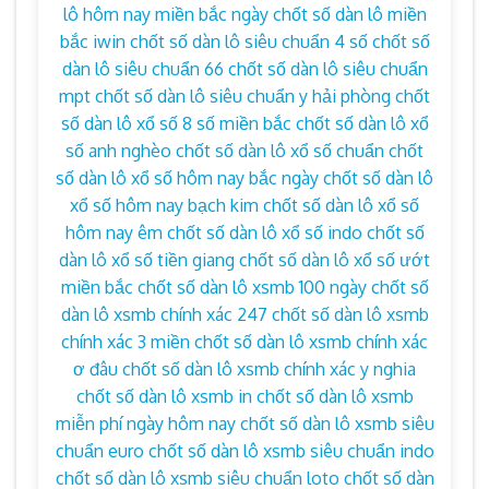
lô hôm nay miền bắc ngày
chốt số dàn lô miền
bắc iwin
chốt số dàn lô siêu chuẩn 4 số
chốt số
dàn lô siêu chuẩn 66
chốt số dàn lô siêu chuẩn
mpt
chốt số dàn lô siêu chuẩn y hải phòng
chốt
số dàn lô xổ số 8 số miền bắc
chốt số dàn lô xổ
số anh nghèo
chốt số dàn lô xổ số chuẩn
chốt
số dàn lô xổ số hôm nay bắc ngày
chốt số dàn lô
xổ số hôm nay bạch kim
chốt số dàn lô xổ số
hôm nay êm
chốt số dàn lô xổ số indo
chốt số
dàn lô xổ số tiền giang
chốt số dàn lô xổ số ướt
miền bắc
chốt số dàn lô xsmb 100 ngày
chốt số
dàn lô xsmb chính xác 247
chốt số dàn lô xsmb
chính xác 3 miền
chốt số dàn lô xsmb chính xác
ơ đâu
chốt số dàn lô xsmb chính xác y nghia
chốt số dàn lô xsmb in
chốt số dàn lô xsmb
miễn phí ngày hôm nay
chốt số dàn lô xsmb siêu
chuẩn euro
chốt số dàn lô xsmb siêu chuẩn indo
chốt số dàn lô xsmb siêu chuẩn loto
chốt số dàn