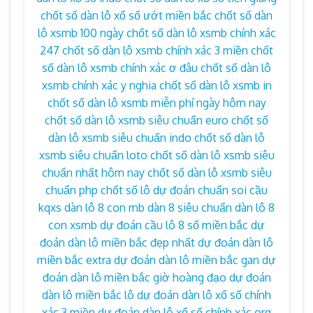
chốt số dàn lô xổ số ướt miền bắc
chốt số dàn
lô xsmb 100 ngày
chốt số dàn lô xsmb chính xác
247
chốt số dàn lô xsmb chính xác 3 miền
chốt
số dàn lô xsmb chính xác ơ đâu
chốt số dàn lô
xsmb chính xác y nghia
chốt số dàn lô xsmb in
chốt số dàn lô xsmb miễn phí ngày hôm nay
chốt số dàn lô xsmb siêu chuẩn euro
chốt số
dàn lô xsmb siêu chuẩn indo
chốt số dàn lô
xsmb siêu chuẩn loto
chốt số dàn lô xsmb siêu
chuẩn nhất hôm nay
chốt số dàn lô xsmb siêu
chuẩn php
chốt số lô dự đoán
chuẩn soi cầu
kqxs dàn lô 8 con mb
dàn 8 siêu chuẩn
dàn lô 8
con xsmb
dự đoán cầu lô 8 số miền bắc
dự
đoán dàn lô miền bắc đẹp nhất
dự đoán dàn lô
miền bắc extra
dự đoán dàn lô miền bắc gan
dự
đoán dàn lô miền bắc giờ hoàng đạo
dự đoán
dàn lô miền bắc lô
dự đoán dàn lô xổ số chính
xác 3 miền
dự đoán dàn lô xổ số chính xác org