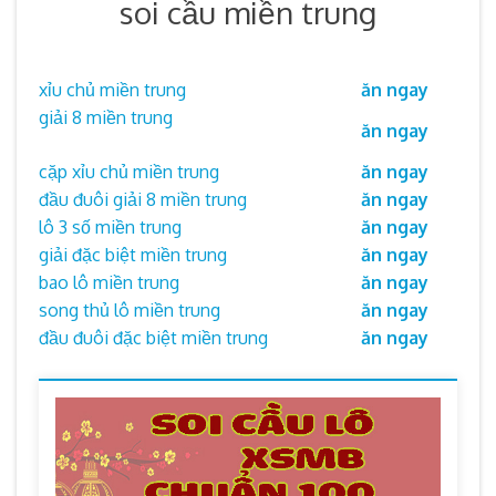
soi cầu miền trung
xỉu chủ miền trung
ăn ngay
giải 8 miền trung
ăn ngay
cặp xỉu chủ miền trung
ăn ngay
đầu đuôi giải 8 miền trung
ăn ngay
lô 3 số miền trung
ăn ngay
giải đặc biệt miền trung
ăn ngay
bao lô miền trung
ăn ngay
song thủ lô miền trung
ăn ngay
đầu đuôi đặc biệt miền trung
ăn ngay