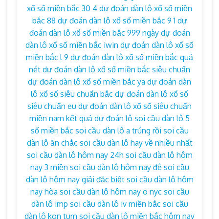
xổ số miền bắc 30 4
dự đoán dàn lô xổ số miền
bắc 88
dự đoán dàn lô xổ số miền bắc 9 1
dự
đoán dàn lô xổ số miền bắc 999 ngày
dự đoán
dàn lô xổ số miền bắc iwin
dự đoán dàn lô xổ số
miền bắc l 9
dự đoán dàn lô xổ số miền bắc quả
nét
dự đoán dàn lô xổ số miền bắc siêu chuẩn
dự đoán dàn lô xổ số miền bắc ya
dự đoán dàn
lô xổ số siêu chuẩn bắc
dự đoán dàn lô xổ số
siêu chuẩn eu
dự đoán dàn lô xổ số siêu chuẩn
miền nam
kết quả dự đoán lô
soi cầu dàn lô 5
số miền bắc
soi cầu dàn lô a trúng rồi
soi cầu
dàn lô ăn chắc
soi cầu dàn lô hay về nhiều nhất
soi cầu dàn lô hôm nay 24h
soi cầu dàn lô hôm
nay 3 miền
soi cầu dàn lô hôm nay đê
soi cầu
dàn lô hôm nay giải đặc biệt
soi cầu dàn lô hôm
nay hòa
soi cầu dàn lô hôm nay o nyc
soi cầu
dàn lô imp
soi cầu dàn lô iv miền bắc
soi cầu
dàn lô kon tum
soi cầu dàn lô miền bắc hôm nay