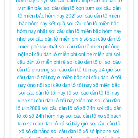
hôm nay o nyc
soi cầu dàn lô imp
soi cầu dàn lô
iv miền bắc
soi cầu dàn lô kon tum
soi cầu dàn
lô miền bắc hôm nay 2021
soi cầu dàn lô miền
bắc hôm nay kết quả
soi cầu dàn lô miền bắc
hôm nay nhật
soi cầu dàn lô miền bắc hôm nay
nhớ
soi cầu dàn lô miễn phí 6 số
soi cầu dàn lô
miễn phí hay nhất
soi cầu dàn lô miễn phí ông
nội
soi cầu dàn lô miễn phí online miễn phí
soi
cầu dàn lô miễn phí rẻ
soi cầu dàn lô ơi
soi cầu
dàn lô phương
soi cầu dàn lô tối nay 24 giờ
soi
cầu dàn lô tối nay ơ miền bắc
soi cầu dàn lô tối
nay ông nội
soi cầu dàn lô tối nay số miền bắc
soi cầu dàn lô tối nay tô
soi cầu dàn lô tối nay
vina
soi cầu dàn lô tối nay xiên mb
soi cầu dàn
lô ưin2888
soi cầu dàn lô xổ số 24h
soi cầu dàn
lô xổ số 24h hôm nay
soi cầu dàn lô xổ số bạch
kim
soi cầu dàn lô xổ số bây giờ
soi cầu dàn lô
xổ số đà nẵng
soi cầu dàn lô xổ số iphone
soi