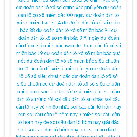
dự đoán dàn lô xổ số chính xác phú yên
dự đoán
dàn lô xổ số miền bắc 00 ngày
dự đoán dàn lô
xổ số miền bắc 30 4
dự đoán dàn lô xổ số miền
bắc 88
dự đoán dàn lô xổ số miền bắc 9 1
dự
đoán dàn lô xổ số miền bắc 999 ngày
dự đoán
dàn lô xổ số miền bắc iwin
dự đoán dàn lô xổ số
miền bắc l 9
dự đoán dàn lô xổ số miền bắc quả
nét
dự đoán dàn lô xổ số miền bắc siêu chuẩn
dự đoán dàn lô xổ số miền bắc ya
dự đoán dàn
lô xổ số siêu chuẩn bắc
dự đoán dàn lô xổ số
siêu chuẩn eu
dự đoán dàn lô xổ số siêu chuẩn
miền nam
soi cầu dàn lô 5 số miền bắc
soi cầu
dàn lô a trúng rồi
soi cầu dàn lô ăn chắc
soi cầu
dàn lô hay về nhiều nhất
soi cầu dàn lô hôm nay
24h
soi cầu dàn lô hôm nay 3 miền
soi cầu dàn
lô hôm nay đê
soi cầu dàn lô hôm nay giải đặc
biệt
soi cầu dàn lô hôm nay hòa
soi cầu dàn lô