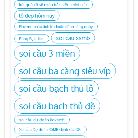
kết quả xổ số miền bắc siêu chính xác
lô đẹp hôm nay
Phương pháp tính lô chuẩn đánh hàng ngày
soi cau xsmb
Rồng Bạch Kim
soi cầu 3 miền
soi cầu ba càng siêu víp
soi cầu bạch thủ lô
soi cầu bạch thủ đề
soi cầu dự đoán kqxsmb
Soi cầu Dự đoán XSMB chính xác 100