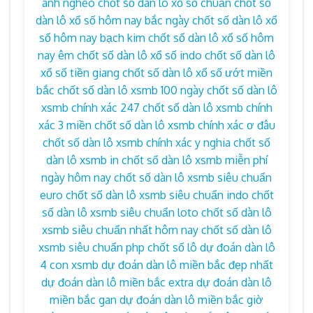
anh nghèo
chốt số dàn lô xổ số chuẩn
chốt số
dàn lô xổ số hôm nay bắc ngày
chốt số dàn lô xổ
số hôm nay bạch kim
chốt số dàn lô xổ số hôm
nay êm
chốt số dàn lô xổ số indo
chốt số dàn lô
xổ số tiền giang
chốt số dàn lô xổ số ướt miền
bắc
chốt số dàn lô xsmb 100 ngày
chốt số dàn lô
xsmb chính xác 247
chốt số dàn lô xsmb chính
xác 3 miền
chốt số dàn lô xsmb chính xác ơ đâu
chốt số dàn lô xsmb chính xác y nghia
chốt số
dàn lô xsmb in
chốt số dàn lô xsmb miễn phí
ngày hôm nay
chốt số dàn lô xsmb siêu chuẩn
euro
chốt số dàn lô xsmb siêu chuẩn indo
chốt
số dàn lô xsmb siêu chuẩn loto
chốt số dàn lô
xsmb siêu chuẩn nhất hôm nay
chốt số dàn lô
xsmb siêu chuẩn php
chốt số lô dự đoán
dàn lô
4 con xsmb
dự đoán dàn lô miền bắc đẹp nhất
dự đoán dàn lô miền bắc extra
dự đoán dàn lô
miền bắc gan
dự đoán dàn lô miền bắc giờ