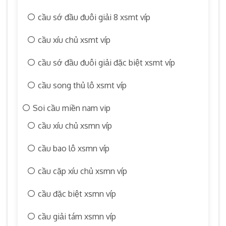
cầu sớ đầu đuôi giải 8 xsmt víp
cầu xíu chủ xsmt víp
cầu sớ đầu đuôi giải đặc biệt xsmt víp
cầu song thủ lô xsmt víp
Soi cầu miền nam vip
cầu xíu chủ xsmn víp
cầu bao lô xsmn víp
cầu cặp xíu chủ xsmn víp
cầu đặc biệt xsmn víp
cầu giải tám xsmn víp