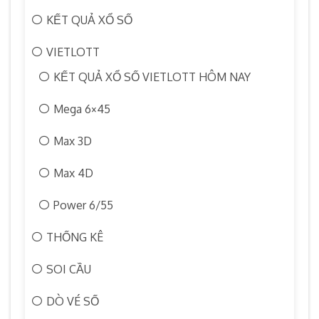
KẾT QUẢ XỔ SỐ
VIETLOTT
KẾT QUẢ XỔ SỐ VIETLOTT HÔM NAY
Mega 6×45
Max 3D
Max 4D
Power 6/55
THỐNG KÊ
SOI CẦU
DÒ VÉ SỐ