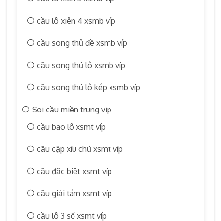
cầu lô xiên 4 xsmb víp
cầu song thủ đề xsmb víp
cầu song thủ lô xsmb víp
cầu song thủ lô kép xsmb víp
Soi cầu miền trung vip
cầu bao lô xsmt víp
cầu cặp xíu chủ xsmt víp
cầu đặc biệt xsmt víp
cầu giải tám xsmt víp
cầu lô 3 số xsmt víp