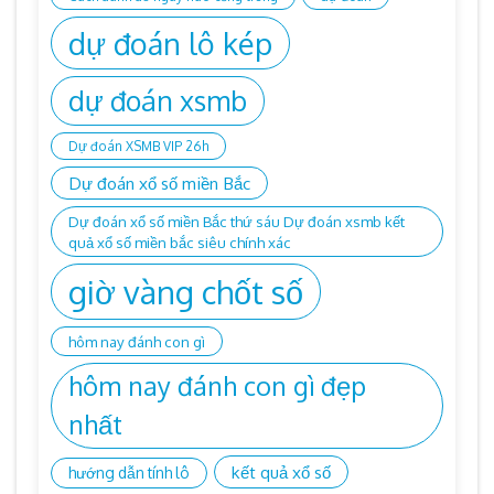
dự đoán lô kép
dự đoán xsmb
Dự đoán XSMB VIP 26h
Dự đoán xổ số miền Bắc
Dự đoán xổ số miền Bắc thứ sáu Dự đoán xsmb kết
quả xổ số miền bắc siêu chính xác
giờ vàng chốt số
hôm nay đánh con gì
hôm nay đánh con gì đẹp
nhất
kết quả xổ số
hướng dẫn tính lô