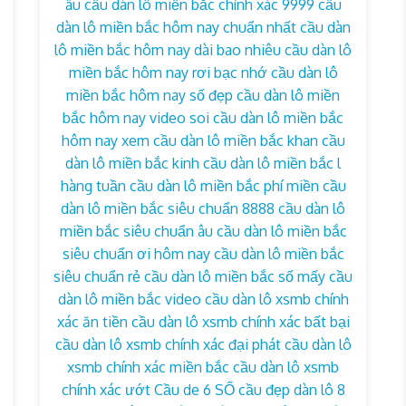
âu
cầu dàn lô miền bắc chính xác 9999
cầu
dàn lô miền bắc hôm nay chuẩn nhất
cầu dàn
lô miền bắc hôm nay dài bao nhiêu
cầu dàn lô
miền bắc hôm nay rơi bạc nhớ
cầu dàn lô
miền bắc hôm nay số đẹp
cầu dàn lô miền
bắc hôm nay video soi
cầu dàn lô miền bắc
hôm nay xem
cầu dàn lô miền bắc khan
cầu
dàn lô miền bắc kinh
cầu dàn lô miền bắc l
hàng tuần
cầu dàn lô miền bắc phí miền
cầu
dàn lô miền bắc siêu chuẩn 8888
cầu dàn lô
miền bắc siêu chuẩn âu
cầu dàn lô miền bắc
siêu chuẩn ơi hôm nay
cầu dàn lô miền bắc
siêu chuẩn rẻ
cầu dàn lô miền bắc số mấy
cầu
dàn lô miền bắc video
cầu dàn lô xsmb chính
xác ăn tiền
cầu dàn lô xsmb chính xác bất bại
cầu dàn lô xsmb chính xác đại phát
cầu dàn lô
xsmb chính xác miền bắc
cầu dàn lô xsmb
chính xác ướt
Cầu de 6 SỐ
cầu đẹp dàn lô 8