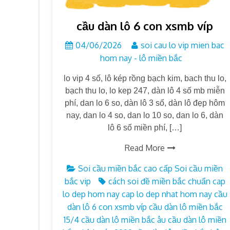
cầu dàn lô 6 con xsmb víp
04/06/2026
soi cau lo vip mien bac
hom nay - lô miền bắc
lo vip 4 số, lô kép rồng bạch kim, bach thu lo,
bạch thu lo, lo kep 247, dàn lô 4 số mb miễn
phí, dan lo 6 so, dàn lô 3 số, dàn lô đẹp hôm
nay, dan lo 4 so, dan lo 10 so, dan lo 6, dàn
lô 6 số miền phí, […]
Read More
Soi cầu miền bắc cao cấp
Soi cầu miền
bắc vip
cách soi đề miền bắc chuẩn
cap
lo dep hom nay
cap lo dep nhat hom nay
cầu
dàn lô 6 con xsmb víp
cầu dàn lô miền bắc
15/4
cầu dàn lô miền bắc âu
cầu dàn lô miền