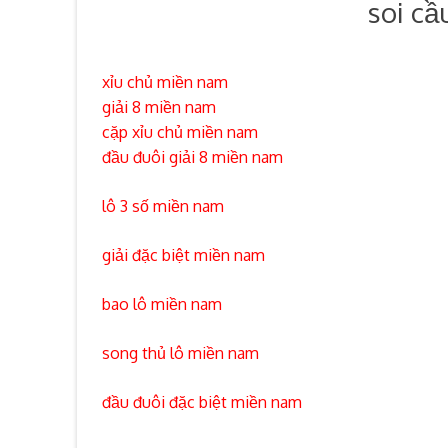
soi c
xỉu chủ miền nam
giải 8 miền nam
cặp xỉu chủ miền nam
đầu đuôi giải 8 miền nam
lô 3 số miền nam
giải đặc biệt miền nam
bao lô miền nam
song thủ lô miền nam
đầu đuôi đặc biệt miền nam