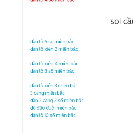
soi c
dàn lô 6 số miền bắc
dàn lô xiên 2 miền bắc
dàn lô xiên 4 miền bắc
dàn lô 8 số miền bắc
dàn lô xiên 3 miền bắc
3 càng miền bắc
dàn 3 càng 2 số miền bắc
đề đầu đuôi miền bắc
dàn lô 10 số miền bắc