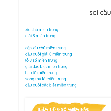
soi cầ
xỉu chủ miền trung
giải 8 miền trung
cặp xỉu chủ miền trung
đầu đuôi giải 8 miền trung
lô 3 số miền trung
giải đặc biệt miền trung
bao lô miền trung
song thủ lô miền trung
đầu đuôi đặc biệt miền trung