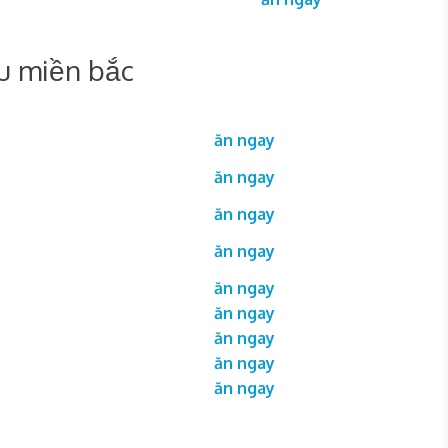
ầu miền bắc
ăn ngay
ăn ngay
ăn ngay
ăn ngay
ăn ngay
ăn ngay
ăn ngay
ăn ngay
ăn ngay