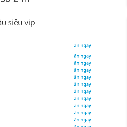
ầu siêu vip
ăn ngay
ăn ngay
ăn ngay
ăn ngay
ăn ngay
ăn ngay
ăn ngay
ăn ngay
ăn ngay
ăn ngay
ăn ngay
ăn ngay