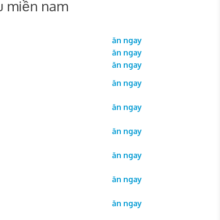
ầu miền nam
ăn ngay
ăn ngay
ăn ngay
ăn ngay
ăn ngay
ăn ngay
ăn ngay
ăn ngay
ăn ngay