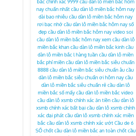
bắc chính xác 9999
cầu dàn lô miền bắc hôm
nay chuẩn nhất
cầu dàn lô miền bắc hôm nay
dài bao nhiêu
cầu dàn lô miền bắc hôm nay
rơi bạc nhớ
cầu dàn lô miền bắc hôm nay số
đẹp
cầu dàn lô miền bắc hôm nay video soi
cầu dàn lô miền bắc hôm nay xem
cầu dàn lô
miền bắc khan
cầu dàn lô miền bắc kinh
cầu
dàn lô miền bắc l hàng tuần
cầu dàn lô miền
bắc phí miền
cầu dàn lô miền bắc siêu chuẩn
8888
cầu dàn lô miền bắc siêu chuẩn âu
cầu
dàn lô miền bắc siêu chuẩn ơi hôm nay
cầu
dàn lô miền bắc siêu chuẩn rẻ
cầu dàn lô
miền bắc số mấy
cầu dàn lô miền bắc video
cầu dàn lô xsmb chính xác ăn tiền
cầu dàn lô
xsmb chính xác bất bại
cầu dàn lô xsmb chính
xác đại phát
cầu dàn lô xsmb chính xác miền
bắc
cầu dàn lô xsmb chính xác ướt
Cầu de 6
SỐ
chốt cầu dàn lô miền bắc an toàn
chốt cầu