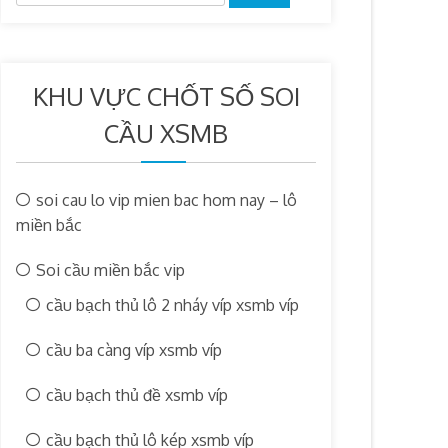
KHU VỰC CHỐT SỐ SOI
CẦU XSMB
soi cau lo vip mien bac hom nay – lô
miền bắc
Soi cầu miền bắc vip
cầu bạch thủ lô 2 nháy víp xsmb víp
cầu ba càng víp xsmb víp
cầu bạch thủ đề xsmb víp
cầu bạch thủ lô kép xsmb víp