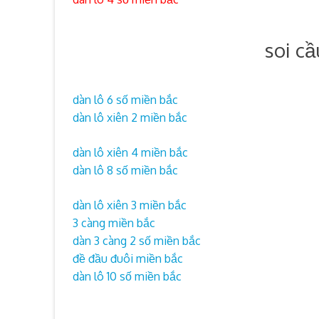
soi c
dàn lô 6 số miền bắc
dàn lô xiên 2 miền bắc
dàn lô xiên 4 miền bắc
dàn lô 8 số miền bắc
dàn lô xiên 3 miền bắc
3 càng miền bắc
dàn 3 càng 2 số miền bắc
đề đầu đuôi miền bắc
dàn lô 10 số miền bắc