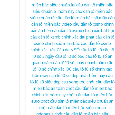
miền bắc siêu chuẩn âu
cầu dàn lô miền bắc
siêu chuẩn ơi hôm nay
cầu dàn lô miền bắc
siêu chuẩn rẻ
cầu dàn lô miền bắc số mấy
cầu
dàn lô miền bắc video
cầu dàn lô xsmb chính
xác ăn tiền
cầu dàn lô xsmb chính xác bất bại
cầu dàn lô xsmb chính xác đại phát
cầu dàn lô
xsmb chính xác miền bắc
cầu dàn lô xsmb
chính xác ướt
Cầu de 6 SỐ
cầu lô 10 số
cầu lô
10 số 3 ngày
cầu lô 10 số 666
cầu lô 10 số ăn
quanh năm
cầu lô 10 số chạy quanh năm
cầu
lô 10 số chính xác 100
cầu lô 10 số chính xác
hôm nay
cầu lô 10 số đẹp nhất hôm nay
cầu
lô 10 số siêu đẹp
cau song thu
chốt cầu dàn lô
miền bắc an toàn
chốt cầu dàn lô miền bắc
chính xác hôm nay
chốt cầu dàn lô miền bắc
euro
chốt cầu dàn lô miền bắc siêu chuẩn an
chốt cầu dàn lô miền bắc siêu chuẩn
indonesia
chốt cầu dàn lô miền bắc siêu