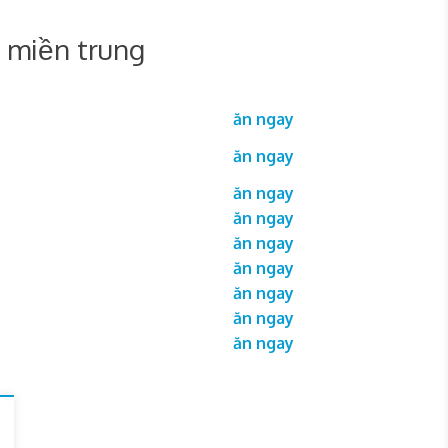
u miền trung
ăn ngay
ăn ngay
ăn ngay
ăn ngay
ăn ngay
ăn ngay
ăn ngay
ăn ngay
ăn ngay