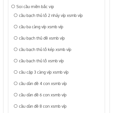
Soi cầu miền bắc vip
cầu bạch thủ lô 2 nháy víp xsmb víp
cầu ba càng víp xsmb víp
cầu bạch thủ đề xsmb víp
cầu bạch thủ lô kép xsmb víp
cầu bạch thủ lô xsmb víp
cầu cặp 3 càng víp xsmb víp
cầu dàn đề 4 con xsmb víp
cầu dàn đề 6 con xsmb víp
cầu dàn đề 8 con xsmb víp