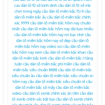
cau dàn lô 10 số binh dinh
cầu dàn lô 10 số mb
chơi trong ngày
cầu dàn lô miền bắc 15/4
cầu
dàn lô miền bắc âu
cầu dàn lô miền bắc chính
xác 9999
cầu dàn lô miền bắc hôm nay chuẩn
nhất
cầu dàn lô miền bắc hôm nay dài bao nhiêu
cầu dàn lô miền bắc hôm nay rơi bạc nhớ
cầu
dàn lô miền bắc hôm nay số đẹp
cầu dàn lô
miền bắc hôm nay video soi
cầu dàn lô miền
bắc hôm nay xem
cầu dàn lô miền bắc khan
cầu
dàn lô miền bắc kinh
cầu dàn lô miền bắc l hàng
tuần
cầu dàn lô miền bắc phí miền
cầu dàn lô
miền bắc siêu chuẩn 8888
cầu dàn lô miền bắc
siêu chuẩn âu
cầu dàn lô miền bắc siêu chuẩn ơi
hôm nay
cầu dàn lô miền bắc siêu chuẩn rẻ
cầu
dàn lô miền bắc số mấy
cầu dàn lô miền bắc
video
cầu dàn lô xsmb chính xác ăn tiền
cầu dàn
lô xsmb chính xác bất bại
cầu dàn lô xsmb chính
xác đại phát
cầu dàn lô xsmb chính xác miền bắc