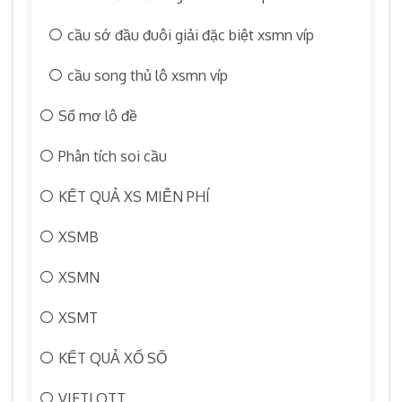
cầu sớ đầu đuôi giải đặc biệt xsmn víp
cầu song thủ lô xsmn víp
Sổ mơ lô đề
Phân tích soi cầu
KẾT QUẢ XS MIỄN PHÍ
XSMB
XSMN
XSMT
KẾT QUẢ XỔ SỐ
VIETLOTT