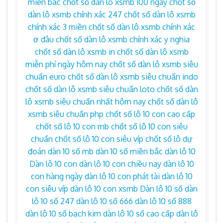
miền bắc
chốt số dàn lô xsmb 100 ngày
chốt số
dàn lô xsmb chính xác 247
chốt số dàn lô xsmb
chính xác 3 miền
chốt số dàn lô xsmb chính xác
ơ đâu
chốt số dàn lô xsmb chính xác y nghia
chốt số dàn lô xsmb in
chốt số dàn lô xsmb
miễn phí ngày hôm nay
chốt số dàn lô xsmb siêu
chuẩn euro
chốt số dàn lô xsmb siêu chuẩn indo
chốt số dàn lô xsmb siêu chuẩn loto
chốt số dàn
lô xsmb siêu chuẩn nhất hôm nay
chốt số dàn lô
xsmb siêu chuẩn php
chốt số lô 10 con cao cấp
chốt số lô 10 con mb
chốt số lô 10 con siêu
chuẩn
chốt số lô 10 con siêu víp
chốt số lô dự
đoán
dàn 10 số mb
dàn 10 số miền bắc
dàn lô 10
Dàn lô 10 con
dàn lô 10 con chiều nay
dàn lô 10
con hàng ngày
dàn lô 10 con phát tài
dàn lô 10
con siêu víp
dàn lô 10 con xsmb
Dàn lô 10 số
dàn
lô 10 số 247
dàn lô 10 số 666
dàn lô 10 số 888
dàn lô 10 số bạch kim
dàn lô 10 số cao cấp
dàn lô