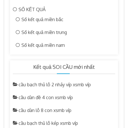
SỐ KẾT QUẢ
Số kết quả miền bắc
Số kết quả miền trung
Số kết quả miền nam
Kết quả SOI CẦU mới nhất
cầu bạch thủ lô 2 nháy víp xsmb víp
cầu dàn đề 4 con xsmb víp
cầu dàn lô 8 con xsmb víp
cầu bạch thủ lô kép xsmb víp