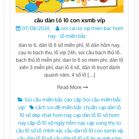
cầu dàn lô 10 con xsmb víp
07/08/2026
soi cau lo vip mien bac hom
nay - lô miền bắc
dan lo 6, dàn lô 6 số miền phí, lô dàn hôm nay,
cau lo bạch thu, lô vip 24h, soi cầu bạch thủ lô,
bạch thủ lô miễn phí, dan lo 6 so mien phi, dàn lô
xiên 3 miễn phí, dan lô 4 số, dàn lô trượt đánh
quanh năm, 4 số lô […]
Read More
Soi cầu miền bắc cao cấp
Soi cầu miền bắc
vip
cách soi đề miền bắc chuẩn
cap dàn lô
10 số dep nhat hom nay
cap dàn lô 10 số hom
nay
cặp lô 10 số ngày hôm nay
cap song thu lo
cầu 10 số lô chính xác
cầu dàn lô 10 con xsmb víp
cầu dàn lô 10 số
cầu dàn lô 10 số ăn quanh năm