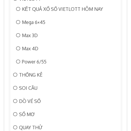
KẾT QUẢ XỔ SỐ VIETLOTT HÔM NAY
Mega 6×45
Max 3D
Max 4D
Power 6/55
THỐNG KÊ
SOI CẦU
DÒ VÉ SỐ
SỔ MƠ
QUAY THỬ