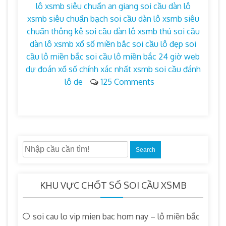
lô xsmb siêu chuẩn an giang
soi cầu dàn lô
xsmb siêu chuẩn bạch
soi cầu dàn lô xsmb siêu
chuẩn thông kê
soi cầu dàn lô xsmb thủ
soi cầu
dàn lô xsmb xổ số miền bắc
soi cầu lô đẹp
soi
cầu lô miền bắc
soi cầu lô miền bắc 24 giờ
web
dự đoán xổ số chính xác nhất
xsmb soi cầu đánh
lô de
125 Comments
Search
KHU VỰC CHỐT SỐ SOI CẦU XSMB
soi cau lo vip mien bac hom nay – lô miền bắc