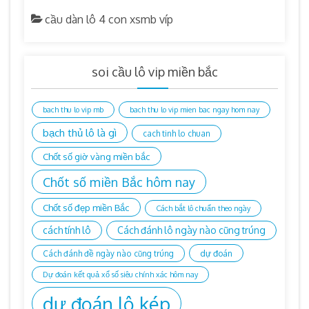
cầu dàn lô 4 con xsmb víp
soi cầu lô vip miền bắc
bach thu lo vip mb
bach thu lo vip mien bac ngay hom nay
bạch thủ lô là gì
cach tinh lo chuan
Chốt số giờ vàng miền bắc
Chốt số miền Bắc hôm nay
Chốt số đẹp miền Bắc
Cách bắt lô chuẩn theo ngày
cách tính lô
Cách đánh lô ngày nào cũng trúng
dự đoán
Cách đánh đề ngày nào cũng trúng
Dự đoán kết quả xổ số siêu chính xác hôm nay
dự đoán lô kép