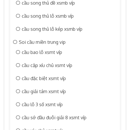
cầu song thủ đề xsmb víp
cầu song thủ lô xsmb víp
cầu song thủ lô kép xsmb víp
Soi cầu miền trung vip
cầu bao lô xsmt víp
cầu cặp xíu chủ xsmt víp
cầu đặc biệt xsmt víp
cầu giải tám xsmt víp
cầu lô 3 số xsmt víp
cầu sớ đầu đuôi giải 8 xsmt víp