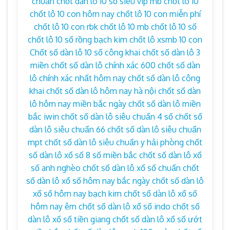
chuẩn
chốt dàn lô 10 số siêu vip mb
chốt lô 10
chốt lô 10 con hôm nay
chốt lô 10 con miễn phí
chốt lô 10 con rbk
chốt lô 10 mb
chốt lô 10 số
chốt lô 10 số rồng bạch kim
chốt lô xsmb 10 con
Chốt số dàn lô 10 số công khai
chốt số dàn lô 3
miền
chốt số dàn lô chính xác 600
chốt số dàn
lô chính xác nhất hôm nay
chốt số dàn lô công
khai
chốt số dàn lô hôm nay hà nội
chốt số dàn
lô hôm nay miền bắc ngày
chốt số dàn lô miền
bắc iwin
chốt số dàn lô siêu chuẩn 4 số
chốt số
dàn lô siêu chuẩn 66
chốt số dàn lô siêu chuẩn
mpt
chốt số dàn lô siêu chuẩn y hải phòng
chốt
số dàn lô xổ số 8 số miền bắc
chốt số dàn lô xổ
số anh nghèo
chốt số dàn lô xổ số chuẩn
chốt
số dàn lô xổ số hôm nay bắc ngày
chốt số dàn lô
xổ số hôm nay bạch kim
chốt số dàn lô xổ số
hôm nay êm
chốt số dàn lô xổ số indo
chốt số
dàn lô xổ số tiền giang
chốt số dàn lô xổ số ướt