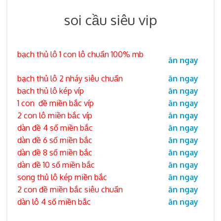
soi cầu siêu vip
bạch thủ lô 1 con lô chuẩn 100% mb
ăn ngay
bạch thủ lô 2 nháy siêu chuẩn
ăn ngay
bạch thủ lô kép víp
ăn ngay
1 con đề miền bắc víp
ăn ngay
2 con lô miền bắc víp
ăn ngay
dàn đề 4 số miền bắc
ăn ngay
dàn đề 6 số miền bắc
ăn ngay
dàn đề 8 số miền bắc
ăn ngay
dàn đề 10 số miền bắc
ăn ngay
song thủ lô kép miền bắc
ăn ngay
2 con đề miền bắc siêu chuẩn
ăn ngay
dàn lô 4 số miền bắc
ăn ngay