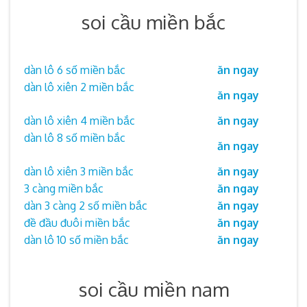
soi cầu miền bắc
dàn lô 6 số miền bắc
ăn ngay
dàn lô xiên 2 miền bắc
ăn ngay
dàn lô xiên 4 miền bắc
ăn ngay
dàn lô 8 số miền bắc
ăn ngay
dàn lô xiên 3 miền bắc
ăn ngay
3 càng miền bắc
ăn ngay
dàn 3 càng 2 số miền bắc
ăn ngay
đề đầu đuôi miền bắc
ăn ngay
dàn lô 10 số miền bắc
ăn ngay
soi cầu miền nam