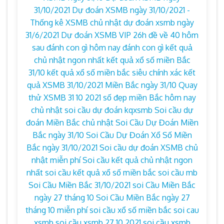
31/10/2021
Dự đoán XSMB ngày 31/10/2021 -
Thống kê XSMB chủ nhật
dự đoán xsmb ngày
31/6/2021
Dự đoán XSMB VIP 26h
đề về 40 hôm
sau đánh con gì
hôm nay đánh con gì
kết quả
chủ nhật ngon nhất
kết quả xổ số miền Bắc
31/10
kết quả xổ số miền bắc siêu chính xác
kết
quả XSMB 31/10/2021
Miền Bắc ngày 31/10
Quay
thử XSMB 31 10 2021
số đẹp miền Bắc hôm nay
chủ nhật
soi cầu dự đoán kqxsmb
Soi cầu dự
đoán Miền Bắc chủ nhật
Soi Cầu Dự Đoán Miền
Bắc ngày 31/10
Soi Cầu Dự Đoán Xổ Số Miền
Bắc ngày 31/10/2021
Soi cầu dự đoán XSMB chủ
nhật miễn phí
Soi cầu kết quả chủ nhật ngon
nhất
soi cầu kết quả xổ số miền bắc
soi cầu mb
Soi Cầu Miền Bắc 31/10/2021
soi Cầu Miền Bắc
ngày 27 tháng 10
Soi Cầu Miền Bắc ngày 27
tháng 10 miễn phí
soi cầu xổ số miền bắc
soi cau
xsmb
soi cầu xsmb 27 10 2021
soi cầu xsmb