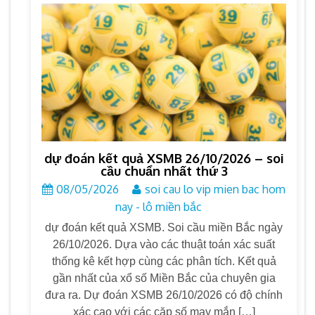
dự đoán kết quả XSMB 26/10/2026 – soi
cầu chuẩn nhất thứ 3
08/05/2026
soi cau lo vip mien bac hom
nay - lô miền bắc
dự đoán kết quả XSMB. Soi cầu miền Bắc ngày
26/10/2026. Dựa vào các thuật toán xác suất
thống kê kết hợp cùng các phân tích. Kết quả
gần nhất của xổ số Miền Bắc của chuyên gia
đưa ra. Dự đoán XSMB 26/10/2026 có độ chính
xác cao với các cặp số may mắn […]