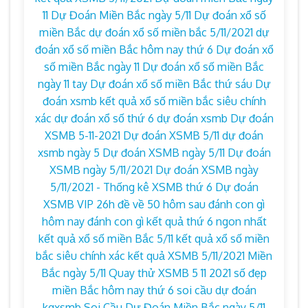
11
Dự Đoán Miền Bắc ngày 5/11
Dự đoán xổ số
miền Bắc
dự đoán xổ số miền bắc 5/11/2021
dự
đoán xổ số miền Bắc hôm nay thứ 6
Dự đoán xổ
số miền Bắc ngày 11
Dự đoán xổ số miền Bắc
ngày 11 tay
Dự đoán xổ số miền Bắc thứ sáu Dự
đoán xsmb kết quả xổ số miền bắc siêu chính
xác
dự đoán xổ số thứ 6
dự đoán xsmb
Dự đoán
XSMB 5-11-2021
Dự đoán XSMB 5/11
dự đoán
xsmb ngày 5
Dự đoán XSMB ngày 5/11
Dự đoán
XSMB ngày 5/11/2021
Dự đoán XSMB ngày
5/11/2021 - Thống kê XSMB thứ 6
Dự đoán
XSMB VIP 26h
đề về 50 hôm sau đánh con gì
hôm nay đánh con gì
kết quả thứ 6 ngon nhất
kết quả xổ số miền Bắc 5/11
kết quả xổ số miền
bắc siêu chính xác
kết quả XSMB 5/11/2021
Miền
Bắc ngày 5/11
Quay thử XSMB 5 11 2021
số đẹp
miền Bắc hôm nay thứ 6
soi cầu dự đoán
kqxsmb
Soi Cầu Dự Đoán Miền Bắc ngày 5/11