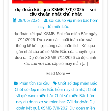
dự đoán kết quả XSMB 7/11/2026 – soi
cầu chuẩn nhất chủ nhật
08/05/2026
soi cau lo vip mien bac hom
nay - lô miền bắc
dự đoán kết quả XSMB. Soi cầu miền Bắc ngày
7/11/2026. Dựa vào các thuật toán xác suất
thống kê kết hợp cùng các phân tích. Kết quả
gần nhất của xổ số Miền Bắc của chuyên gia
đưa ra. Dự đoán XSMB 7/11/2026 có độ chính
xác cao với các cặp số may mắn […]
Read More
Phân tích soi cầu
Chốt số đẹp miền Bắc
Chốt số đẹp miền Bắc hôm nay chủ nhật
Chốt
số giờ vàng miền bắc
Chốt số miền Bắc hôm
nay
du doan xo so mien bac 7/11
dự đoán
Dự
đoán kết quả XSMB 7/11/2021
Dự đoán miền