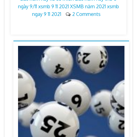
ngày 9/11
xsmb 9 11 2021
XSMB năm 2021
xsmb
ngay 9 11 2021
2 Comments