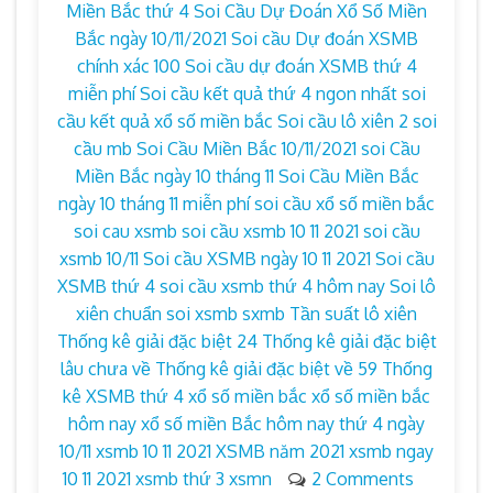
Miền Bắc thứ 4
Soi Cầu Dự Đoán Xổ Số Miền
Bắc ngày 10/11/2021
Soi cầu Dự đoán XSMB
chính xác 100
Soi cầu dự đoán XSMB thứ 4
miễn phí
Soi cầu kết quả thứ 4 ngon nhất
soi
cầu kết quả xổ số miền bắc
Soi cầu lô xiên 2
soi
cầu mb
Soi Cầu Miền Bắc 10/11/2021
soi Cầu
Miền Bắc ngày 10 tháng 11
Soi Cầu Miền Bắc
ngày 10 tháng 11 miễn phí
soi cầu xổ số miền bắc
soi cau xsmb
soi cầu xsmb 10 11 2021
soi cầu
xsmb 10/11
Soi cầu XSMB ngày 10 11 2021
Soi cầu
XSMB thứ 4
soi cầu xsmb thứ 4 hôm nay
Soi lô
xiên chuẩn
soi xsmb
sxmb
Tần suất lô xiên
Thống kê giải đặc biệt 24
Thống kê giải đặc biệt
lâu chưa về
Thống kê giải đặc biệt về 59
Thống
kê XSMB thứ 4
xổ số miền bắc
xổ số miền bắc
hôm nay
xổ số miền Bắc hôm nay thứ 4 ngày
10/11
xsmb 10 11 2021
XSMB năm 2021
xsmb ngay
10 11 2021
xsmb thứ 3
xsmn
2 Comments