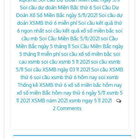
Soi cầu dự đoán Miền Bắc thứ 6
Soi Cầu Dự
Đoán Xổ Số Miền Bắc ngày 5/11/2021
Soi cầu dự
đoán XSMB thứ 6 miễn phí
Soi cầu kết quả thứ
6 ngon nhất
soi cầu kết quả xổ số miền bắc
soi
cầu mb
Soi Cầu Miền Bắc 5/11/2021
soi Cầu
Miền Bắc ngày 5 tháng 11
Soi Cầu Miền Bắc ngày
5 tháng 11 miễn phí
soi cầu xổ số miền bắc
soi
cau xsmb
soi cầu xsmb 5 11 2021
soi cầu xsmb
5/11
Soi cầu XSMB ngày 03 11 2021
Soi cầu XSMB
thứ 6
soi cầu xsmb thứ 6 hôm nay
soi xsmb
Thống kê XSMB thứ 6
xổ số miền bắc hôm nay
xổ số miền Bắc hôm nay thứ 6 ngày 5/11
xsmb 5
11 2021
XSMB năm 2021
xsmb ngay 5 11 2021
2 Comments