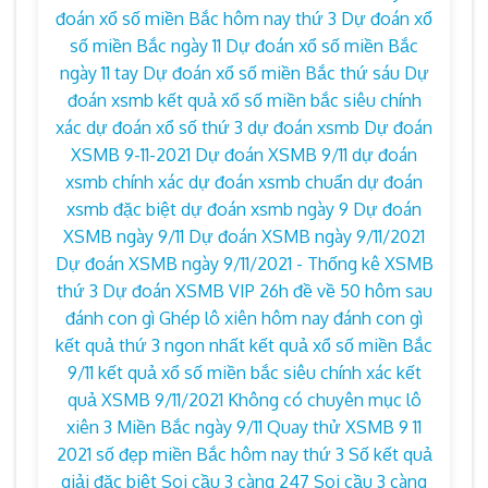
đoán xổ số miền Bắc hôm nay thứ 3
Dự đoán xổ
số miền Bắc ngày 11
Dự đoán xổ số miền Bắc
ngày 11 tay
Dự đoán xổ số miền Bắc thứ sáu Dự
đoán xsmb kết quả xổ số miền bắc siêu chính
xác
dự đoán xổ số thứ 3
dự đoán xsmb
Dự đoán
XSMB 9-11-2021
Dự đoán XSMB 9/11
dự đoán
xsmb chính xác
dự đoán xsmb chuẩn
dự đoán
xsmb đặc biệt
dự đoán xsmb ngày 9
Dự đoán
XSMB ngày 9/11
Dự đoán XSMB ngày 9/11/2021
Dự đoán XSMB ngày 9/11/2021 - Thống kê XSMB
thứ 3
Dự đoán XSMB VIP 26h
đề về 50 hôm sau
đánh con gì
Ghép lô xiên
hôm nay đánh con gì
kết quả thứ 3 ngon nhất
kết quả xổ số miền Bắc
9/11
kết quả xổ số miền bắc siêu chính xác
kết
quả XSMB 9/11/2021
Không có chuyên mục
lô
xiên 3
Miền Bắc ngày 9/11
Quay thử XSMB 9 11
2021
số đẹp miền Bắc hôm nay thứ 3
Số kết quả
giải đặc biệt
Soi cầu 3 càng 247
Soi cầu 3 càng