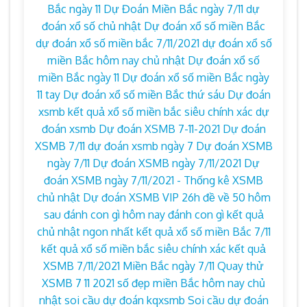
Bắc ngày 11
Dự Đoán Miền Bắc ngày 7/11
dự
đoán xổ số chủ nhật
Dự đoán xổ số miền Bắc
dự đoán xổ số miền bắc 7/11/2021
dự đoán xổ số
miền Bắc hôm nay chủ nhật
Dự đoán xổ số
miền Bắc ngày 11
Dự đoán xổ số miền Bắc ngày
11 tay
Dự đoán xổ số miền Bắc thứ sáu Dự đoán
xsmb kết quả xổ số miền bắc siêu chính xác
dự
đoán xsmb
Dự đoán XSMB 7-11-2021
Dự đoán
XSMB 7/11
dự đoán xsmb ngày 7
Dự đoán XSMB
ngày 7/11
Dự đoán XSMB ngày 7/11/2021
Dự
đoán XSMB ngày 7/11/2021 - Thống kê XSMB
chủ nhật
Dự đoán XSMB VIP 26h
đề về 50 hôm
sau đánh con gì
hôm nay đánh con gì
kết quả
chủ nhật ngon nhất
kết quả xổ số miền Bắc 7/11
kết quả xổ số miền bắc siêu chính xác
kết quả
XSMB 7/11/2021
Miền Bắc ngày 7/11
Quay thử
XSMB 7 11 2021
số đẹp miền Bắc hôm nay chủ
nhật
soi cầu dự đoán kqxsmb
Soi cầu dự đoán