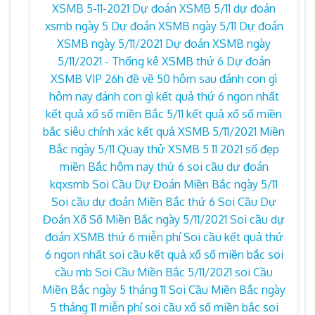
XSMB 5-11-2021
Dự đoán XSMB 5/11
dự đoán
xsmb ngày 5
Dự đoán XSMB ngày 5/11
Dự đoán
XSMB ngày 5/11/2021
Dự đoán XSMB ngày
5/11/2021 - Thống kê XSMB thứ 6
Dự đoán
XSMB VIP 26h
đề về 50 hôm sau đánh con gì
hôm nay đánh con gì
kết quả thứ 6 ngon nhất
kết quả xổ số miền Bắc 5/11
kết quả xổ số miền
bắc siêu chính xác
kết quả XSMB 5/11/2021
Miền
Bắc ngày 5/11
Quay thử XSMB 5 11 2021
số đẹp
miền Bắc hôm nay thứ 6
soi cầu dự đoán
kqxsmb
Soi Cầu Dự Đoán Miền Bắc ngày 5/11
Soi cầu dự đoán Miền Bắc thứ 6
Soi Cầu Dự
Đoán Xổ Số Miền Bắc ngày 5/11/2021
Soi cầu dự
đoán XSMB thứ 6 miễn phí
Soi cầu kết quả thứ
6 ngon nhất
soi cầu kết quả xổ số miền bắc
soi
cầu mb
Soi Cầu Miền Bắc 5/11/2021
soi Cầu
Miền Bắc ngày 5 tháng 11
Soi Cầu Miền Bắc ngày
5 tháng 11 miễn phí
soi cầu xổ số miền bắc
soi