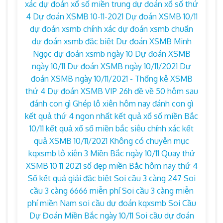
xác
dự đoán xổ số miền trung
dự đoán xổ số thứ
4
Dự đoán XSMB 10-11-2021
Dự đoán XSMB 10/11
dự đoán xsmb chính xác
dự đoán xsmb chuẩn
dự đoán xsmb đặc biệt
Dự đoán XSMB Minh
Ngọc
dự đoán xsmb ngày 10
Dự đoán XSMB
ngày 10/11
Dự đoán XSMB ngày 10/11/2021
Dự
đoán XSMB ngày 10/11/2021 - Thống kê XSMB
thứ 4
Dự đoán XSMB VIP 26h
đề về 50 hôm sau
đánh con gì
Ghép lô xiên
hôm nay đánh con gì
kết quả thứ 4 ngon nhất
kết quả xổ số miền Bắc
10/11
kết quả xổ số miền bắc siêu chính xác
kết
quả XSMB 10/11/2021
Không có chuyên mục
kqxsmb
lô xiên 3
Miền Bắc ngày 10/11
Quay thử
XSMB 10 11 2021
số đẹp miền Bắc hôm nay thứ 4
Số kết quả giải đặc biệt
Soi cầu 3 càng 247
Soi
cầu 3 càng 6666 miễn phí
Soi cầu 3 càng miễn
phí miền Nam
soi cầu dự đoán kqxsmb
Soi Cầu
Dự Đoán Miền Bắc ngày 10/11
Soi cầu dự đoán