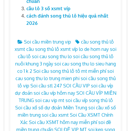
chuẩn
cầu lô 3 số xsmt víp
cách đánh song thủ lô hiệu quả nhất
2026
Soi cầu miền trung vip
cầu song thủ lô
xsmt
cầu song thủ lô xsmt víp
lo de hom nay
soi
cầu lô
soi cau song thu lo
soi cầu song thủ lô
nuôi khung 3 ngày
soi cau song thu lo sieu hang
co 1 k 2
Soi cầu song thủ lô tô mt miễn phí
soi
cau song thu lo trung mien phi
soi cầu song thủ
lô vip
Soi cầu stl 247
SOI CẦU VIP
soi cầu víp
dự đoán
soi cầu víp hôm nay
SOI CẦU VÍP MIỀN
TRUNG
soi cau vip mt
soi cầu víp song thủ lô
Soi cầu xổ số dự đoán Miền Trung
soi cầu xổ số
miền trung
soi cầu xsmt
Soi Cầu XSMT Chính
Xác
Soi cầu XSMT hôm nay miễn phí
soi đề
miền trung chuẩn
SOI ĐỀ VIP MT
soi kep song