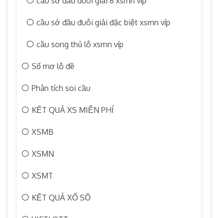
cầu sớ đầu đuôi giải 8 xsmn víp
cầu sớ đầu đuôi giải đặc biệt xsmn víp
cầu song thủ lô xsmn víp
Sổ mơ lô đề
Phân tích soi cầu
KẾT QUẢ XS MIỄN PHÍ
XSMB
XSMN
XSMT
KẾT QUẢ XỔ SỐ