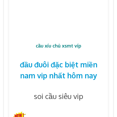
cầu xíu chủ xsmt víp
đầu đuôi đặc biệt miền
nam vip nhất hôm nay
soi cầu siêu vip