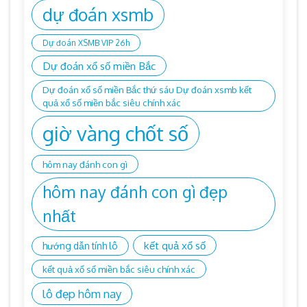
dự đoán xsmb
Dự đoán XSMB VIP 26h
Dự đoán xổ số miền Bắc
Dự đoán xổ số miền Bắc thứ sáu Dự đoán xsmb kết
quả xổ số miền bắc siêu chính xác
giờ vàng chốt số
hôm nay đánh con gì
hôm nay đánh con gì đẹp
nhất
kết quả xổ số
hướng dẫn tính lô
kết quả xổ số miền bắc siêu chính xác
lô đẹp hôm nay