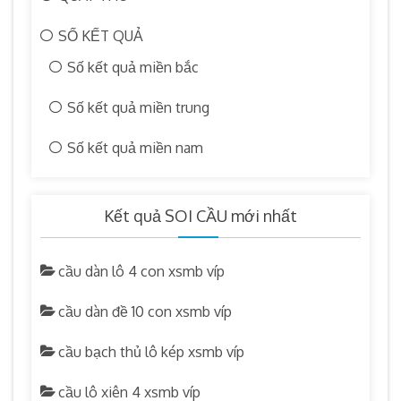
SỐ KẾT QUẢ
Số kết quả miền bắc
Số kết quả miền trung
Số kết quả miền nam
Kết quả SOI CẦU mới nhất
cầu dàn lô 4 con xsmb víp
cầu dàn đề 10 con xsmb víp
cầu bạch thủ lô kép xsmb víp
cầu lô xiên 4 xsmb víp