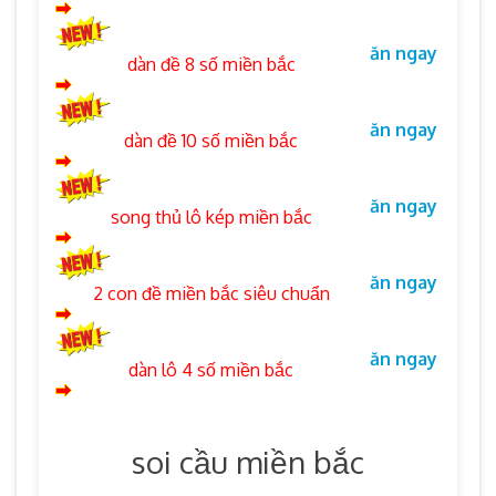
ăn ngay
dàn đề 8 số miền bắc
ăn ngay
dàn đề 10 số miền bắc
ăn ngay
song thủ lô kép miền bắc
ăn ngay
2 con đề miền bắc siêu chuẩn
ăn ngay
dàn lô 4 số miền bắc
soi cầu miền bắc