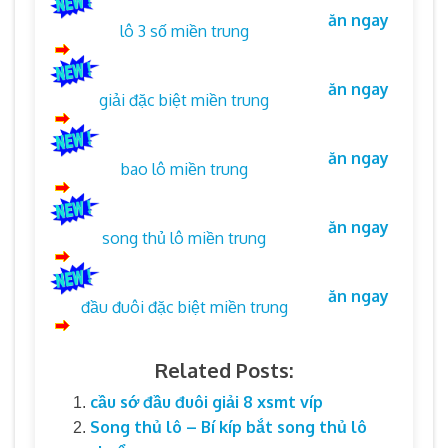
ăn ngay
lô 3 số miền trung
ăn ngay
giải đặc biệt miền trung
ăn ngay
bao lô miền trung
ăn ngay
song thủ lô miền trung
ăn ngay
đầu đuôi đặc biệt miền trung
Related Posts:
cầu sớ đầu đuôi giải 8 xsmt víp
Song thủ lô – Bí kíp bắt song thủ lô