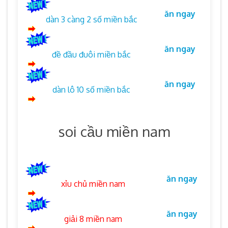
ăn ngay
dàn 3 càng 2 số miền bắc
ăn ngay
đề đầu đuôi miền bắc
ăn ngay
dàn lô 10 số miền bắc
soi cầu miền nam
ăn ngay
xỉu chủ miền nam
ăn ngay
giải 8 miền nam