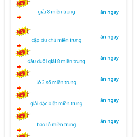
giải 8 miền trung
ăn ngay
ăn ngay
cặp xỉu chủ miền trung
ăn ngay
đầu đuôi giải 8 miền trung
ăn ngay
lô 3 số miền trung
ăn ngay
giải đặc biệt miền trung
ăn ngay
bao lô miền trung