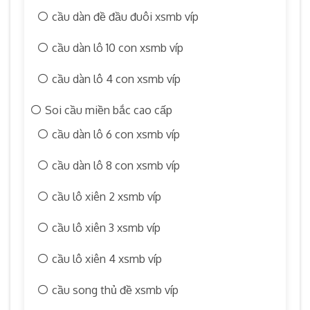
cầu dàn đề đầu đuôi xsmb víp
cầu dàn lô 10 con xsmb víp
cầu dàn lô 4 con xsmb víp
Soi cầu miền bắc cao cấp
cầu dàn lô 6 con xsmb víp
cầu dàn lô 8 con xsmb víp
cầu lô xiên 2 xsmb víp
cầu lô xiên 3 xsmb víp
cầu lô xiên 4 xsmb víp
cầu song thủ đề xsmb víp