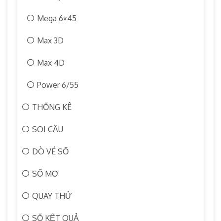
Mega 6×45
Max 3D
Max 4D
Power 6/55
THỐNG KÊ
SOI CẦU
DÒ VÉ SỐ
SỔ MƠ
QUAY THỬ
SỐ KẾT QUẢ