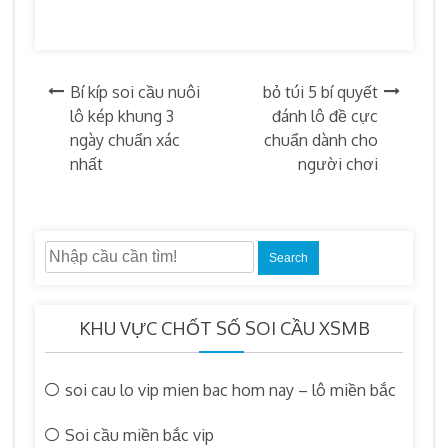
Điều
Bí kíp soi cầu nuôi
bỏ túi 5 bí quyết
lô kép khung 3
đánh lô đề cực
hướng
ngày chuẩn xác
chuẩn dành cho
nhất
người chơi
bài
viết
Search
KHU VỰC CHỐT SỐ SOI CẦU XSMB
soi cau lo vip mien bac hom nay – lô miền bắc
Soi cầu miền bắc vip