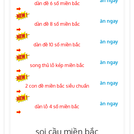
ăn ngay
dàn đề 6 số miền bắc
ăn ngay
dàn đề 8 số miền bắc
ăn ngay
dàn đề 10 số miền bắc
ăn ngay
song thủ lô kép miền bắc
ăn ngay
2 con đề miền bắc siêu chuẩn
ăn ngay
dàn lô 4 số miền bắc
soi cầu miền bắc