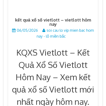
kết quả xổ số vietlott – vietlott hôm
nay
06/05/2026
soi cau lo vip mien bac hom
nay - lô miền bắc
KQXS Vietlott – Kết
Quả Xổ Số Vietlott
Hôm Nay – Xem kết
quả xổ số Vietlott mới
nhất ngày hôm nay.