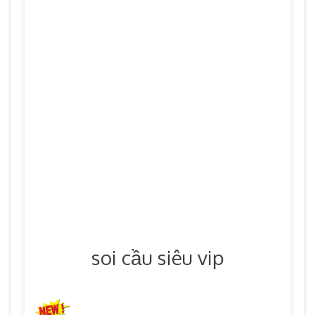
soi cầu siêu vip