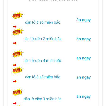
ăn ngay
dàn lô 6 số miền bắc
dàn lô xiên 2 miền bắc
ăn ngay
ăn ngay
dàn lô xiên 4 miền bắc
dàn lô 8 số miền bắc
ăn ngay
ăn ngay
dàn lô xiên 3 miền bắc