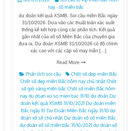
nay - lô miền bắc
dự đoán kết quả XSMB. Soi cầu miền Bắc ngày
31/10/2026. Dựa vào các thuật toán xác suất
thống kê kết hợp cùng các phân tích. Kết quả
gần nhất của xổ số Miền Bắc của chuyên gia
đưa ra. Dự đoán XSMB 31/10/2026 có độ chính
xác cao với các cặp số may mắn […]
Read More
Phân tích soi cầu
Chốt số đẹp miền Bắc
Chốt số đẹp miền Bắc hôm nay chủ nhật
Chốt
số giờ vàng miền bắc
Chốt số miền Bắc hôm
nay
du doan xo so mien bac 31/10
dự đoán
Dự
đoán kết quả XSMB 31/10/2021
Dự đoán miền
Bắc ngày 10
Dự Đoán Miền Bắc ngày 31/10
dự
đoán xổ số chủ nhật
Dự đoán xổ số miền Bắc
dự đoán xổ số miền bắc 31/10/2021
dự đoán xổ