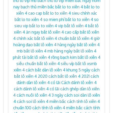
thu lo vip mb
bach thu lo vip mien bac ngay hom
nay
bạch thủ miền bắc
bắt lo to xiên 4
bắt lo to
xiên 4 cao cap
bắt lo to xiên 4 sieu chính xác
bắt lo to xiên 4 so mien phí
bắt lo to xiên 4 so
sieu vip
bắt lo to xiên 4 vip
bắt lô xiên 4
bắt lô
xiên 4 ăn ngay
bắt lô xiên 4 cao cấp
bắt lô xiên
4 chính xác
bắt lô xiên 4 chuẩn
bắt lô xiên 4 giờ
hoàng đạo
bắt lô xiên 4 hàng ngày
bắt lô xiên 4
mb
bắt lô xiên 4 mb hàng ngày
bắt lô xiên 4
phát tài
bắt lô xiên 4 rồng bạch kim
bắt lô xiên 4
siêu chuẩn
bắt lô xiên 4 siêu víp
bắt lô xsmb
xiên 4
cách bắt dàn lô xiên 4 khung 5 ngày
cách
bắt lô xiên 4 2020
cách bắt lô xiên 4 2021
cách
đánh dàn lô xiên 4 có lãi
Cách đánh lô xiên 4
cách đánh lô xiên 4 có lãi
cách ghép dàn lô xiên
4
cách nuôi lô xiên 4 3 ngày
cách soi dàn lô xiên
4
cách soi lô xiên 4 miền bắc
cách tính lô xiên 4
chuẩn 100
cách tính lô xiên 4 miền bắc
cách tính