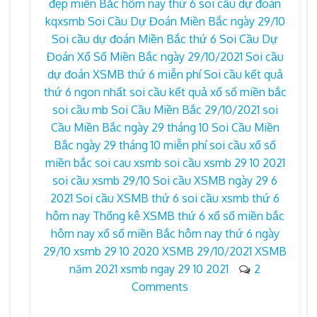
đẹp miền Bắc hôm nay thứ 6
soi cầu dự đoán
kqxsmb
Soi Cầu Dự Đoán Miền Bắc ngày 29/10
Soi cầu dự đoán Miền Bắc thứ 6
Soi Cầu Dự
Đoán Xổ Số Miền Bắc ngày 29/10/2021
Soi cầu
dự đoán XSMB thứ 6 miễn phí
Soi cầu kết quả
thứ 6 ngon nhất
soi cầu kết quả xổ số miền bắc
soi cầu mb
Soi Cầu Miền Bắc 29/10/2021
soi
Cầu Miền Bắc ngày 29 tháng 10
Soi Cầu Miền
Bắc ngày 29 tháng 10 miễn phí
soi cầu xổ số
miền bắc
soi cau xsmb
soi cầu xsmb 29 10 2021
soi cầu xsmb 29/10
Soi cầu XSMB ngày 29 6
2021
Soi cầu XSMB thứ 6
soi cầu xsmb thứ 6
hôm nay
Thống kê XSMB thứ 6
xổ số miền bắc
hôm nay
xổ số miền Bắc hôm nay thứ 6 ngày
29/10
xsmb 29 10 2020
XSMB 29/10/2021
XSMB
năm 2021
xsmb ngay 29 10 2021
2
Comments