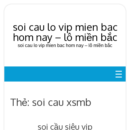
Skip
to
content
soi cau lo vip mien bac
hom nay – lô miền bắc
soi cau lo vip mien bac hom nay – lô miền bắc
Thẻ:
soi cau xsmb
soi cầu siêu vip