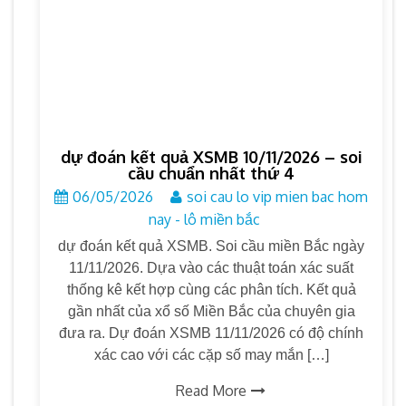
dự đoán kết quả XSMB 10/11/2026 – soi
cầu chuẩn nhất thứ 4
06/05/2026
soi cau lo vip mien bac hom
nay - lô miền bắc
dự đoán kết quả XSMB. Soi cầu miền Bắc ngày
11/11/2026. Dựa vào các thuật toán xác suất
thống kê kết hợp cùng các phân tích. Kết quả
gần nhất của xổ số Miền Bắc của chuyên gia
đưa ra. Dự đoán XSMB 11/11/2026 có độ chính
xác cao với các cặp số may mắn […]
Read More