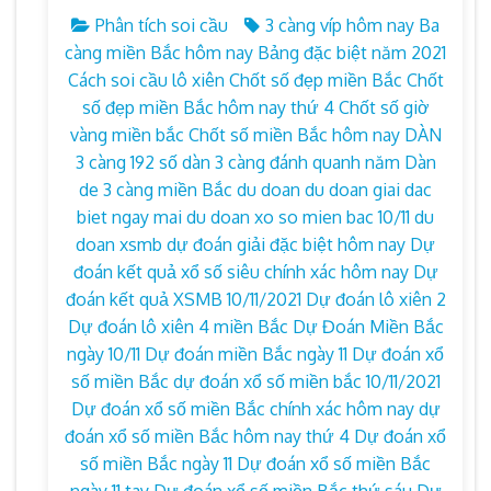
Phân tích soi cầu
3 càng víp hôm nay
Ba
càng miền Bắc hôm nay
Bảng đặc biệt năm 2021
Cách soi cầu lô xiên
Chốt số đẹp miền Bắc
Chốt
số đẹp miền Bắc hôm nay thứ 4
Chốt số giờ
vàng miền bắc
Chốt số miền Bắc hôm nay
DÀN
3 càng 192 số
dàn 3 càng đánh quanh năm
Dàn
de 3 càng miền Bắc
du doan
du doan giai dac
biet ngay mai
du doan xo so mien bac 10/11
du
doan xsmb
dự đoán giải đặc biệt hôm nay
Dự
đoán kết quả xổ số siêu chính xác hôm nay
Dự
đoán kết quả XSMB 10/11/2021
Dự đoán lô xiên 2
Dự đoán lô xiên 4 miền Bắc
Dự Đoán Miền Bắc
ngày 10/11
Dự đoán miền Bắc ngày 11
Dự đoán xổ
số miền Bắc
dự đoán xổ số miền bắc 10/11/2021
Dự đoán xổ số miền Bắc chính xác hôm nay
dự
đoán xổ số miền Bắc hôm nay thứ 4
Dự đoán xổ
số miền Bắc ngày 11
Dự đoán xổ số miền Bắc
ngày 11 tay
Dự đoán xổ số miền Bắc thứ sáu Dự