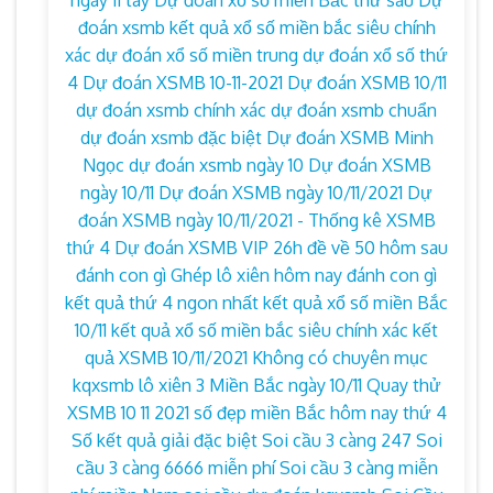
đoán xsmb kết quả xổ số miền bắc siêu chính
xác
dự đoán xổ số miền trung
dự đoán xổ số thứ
4
Dự đoán XSMB 10-11-2021
Dự đoán XSMB 10/11
dự đoán xsmb chính xác
dự đoán xsmb chuẩn
dự đoán xsmb đặc biệt
Dự đoán XSMB Minh
Ngọc
dự đoán xsmb ngày 10
Dự đoán XSMB
ngày 10/11
Dự đoán XSMB ngày 10/11/2021
Dự
đoán XSMB ngày 10/11/2021 - Thống kê XSMB
thứ 4
Dự đoán XSMB VIP 26h
đề về 50 hôm sau
đánh con gì
Ghép lô xiên
hôm nay đánh con gì
kết quả thứ 4 ngon nhất
kết quả xổ số miền Bắc
10/11
kết quả xổ số miền bắc siêu chính xác
kết
quả XSMB 10/11/2021
Không có chuyên mục
kqxsmb
lô xiên 3
Miền Bắc ngày 10/11
Quay thử
XSMB 10 11 2021
số đẹp miền Bắc hôm nay thứ 4
Số kết quả giải đặc biệt
Soi cầu 3 càng 247
Soi
cầu 3 càng 6666 miễn phí
Soi cầu 3 càng miễn