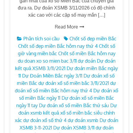
gần nhất của xổ số Miền Bắc của chuyên gia
đưa ra. Dự đoán XSMB 3/11/2026 có độ chính
xác cao với các cặp số may mắn […]
Read More
Phân tích soi cầu
Chốt số đẹp miền Bắc
Chốt số đẹp miền Bắc hôm nay thứ 4
Chốt số
giờ vàng miền bắc
Chốt số miền Bắc hôm nay
du doan xo so mien bac 3/11
dự đoán
Dự đoán
kết quả XSMB 3/11/2021
Dự đoán miền Bắc ngày
11
Dự Đoán Miền Bắc ngày 3/11
Dự đoán xổ số
miền Bắc
dự đoán xổ số miền bắc 3/11/2021
dự
đoán xổ số miền Bắc hôm nay thứ 4
Dự đoán xổ
số miền Bắc ngày 11
Dự đoán xổ số miền Bắc
ngày 11 tay
Dự đoán xổ số miền Bắc thứ sáu Dự
đoán xsmb kết quả xổ số miền bắc siêu chính
xác
dự đoán xổ số thứ 4
dự đoán xsmb
Dự đoán
XSMB 3-11-2021
Dự đoán XSMB 3/11
dự đoán