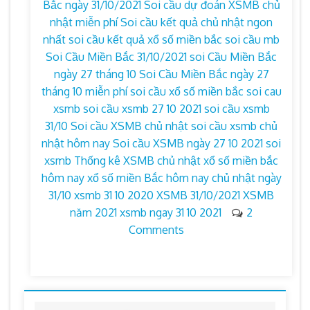
Bắc ngày 31/10/2021
Soi cầu dự đoán XSMB chủ
nhật miễn phí
Soi cầu kết quả chủ nhật ngon
nhất
soi cầu kết quả xổ số miền bắc
soi cầu mb
Soi Cầu Miền Bắc 31/10/2021
soi Cầu Miền Bắc
ngày 27 tháng 10
Soi Cầu Miền Bắc ngày 27
tháng 10 miễn phí
soi cầu xổ số miền bắc
soi cau
xsmb
soi cầu xsmb 27 10 2021
soi cầu xsmb
31/10
Soi cầu XSMB chủ nhật
soi cầu xsmb chủ
nhật hôm nay
Soi cầu XSMB ngày 27 10 2021
soi
xsmb
Thống kê XSMB chủ nhật
xổ số miền bắc
hôm nay
xổ số miền Bắc hôm nay chủ nhật ngày
31/10
xsmb 31 10 2020
XSMB 31/10/2021
XSMB
năm 2021
xsmb ngay 31 10 2021
2
Comments