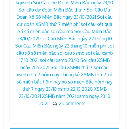
kqxsmb
Soi Cầu Dự Đoán Miền Bắc ngày 23/10
Soi cầu dự đoán Miền Bắc thứ 7
Soi Cầu Dự
Đoán Xổ Số Miền Bắc ngày 23/10/2021
Soi cầu
dự đoán XSMB thứ 7 miễn phí
soi cầu kết quả
xổ số miền bắc
soi cầu mb
Soi Cầu Miền Bắc
23/10/2021
soi Cầu Miền Bắc ngày 22 tháng 10
Soi Cầu Miền Bắc ngày 22 tháng 10 miễn phí
soi
cầu xổ số miền bắc
soi cau xsmb
soi cầu xsmb
17 10 2021
soi cầu xsmb 23/10
Soi cầu XSMB
ngày 21 6 2021
Soi cầu XSMB thứ 7
soi cầu
xsmb thứ 7 hôm nay
Thống kê XSMB thứ 7
xổ
số miền bắc hôm nay
xổ số miền Bắc hôm nay
thứ 7 ngày 23/10
xsmb 22 10 2020
XSMB
23/10/2021
XSMB năm 2021
xsmb ngay 23 10
2021
2 Comments