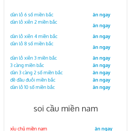
dàn lô 6 số miền bắc
ăn ngay
dàn lô xiên 2 miền bắc
ăn ngay
dàn lô xiên 4 miền bắc
ăn ngay
dàn lô 8 số miền bắc
ăn ngay
dàn lô xiên 3 miền bắc
ăn ngay
3 càng miền bắc
ăn ngay
dàn 3 càng 2 số miền bắc
ăn ngay
đề đầu đuôi miền bắc
ăn ngay
dàn lô 10 số miền bắc
ăn ngay
soi cầu miền nam
xỉu chủ miền nam
ăn ngay