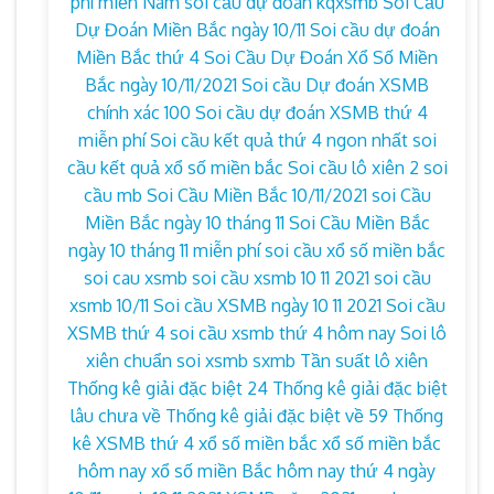
phí miền Nam
soi cầu dự đoán kqxsmb
Soi Cầu
Dự Đoán Miền Bắc ngày 10/11
Soi cầu dự đoán
Miền Bắc thứ 4
Soi Cầu Dự Đoán Xổ Số Miền
Bắc ngày 10/11/2021
Soi cầu Dự đoán XSMB
chính xác 100
Soi cầu dự đoán XSMB thứ 4
miễn phí
Soi cầu kết quả thứ 4 ngon nhất
soi
cầu kết quả xổ số miền bắc
Soi cầu lô xiên 2
soi
cầu mb
Soi Cầu Miền Bắc 10/11/2021
soi Cầu
Miền Bắc ngày 10 tháng 11
Soi Cầu Miền Bắc
ngày 10 tháng 11 miễn phí
soi cầu xổ số miền bắc
soi cau xsmb
soi cầu xsmb 10 11 2021
soi cầu
xsmb 10/11
Soi cầu XSMB ngày 10 11 2021
Soi cầu
XSMB thứ 4
soi cầu xsmb thứ 4 hôm nay
Soi lô
xiên chuẩn
soi xsmb
sxmb
Tần suất lô xiên
Thống kê giải đặc biệt 24
Thống kê giải đặc biệt
lâu chưa về
Thống kê giải đặc biệt về 59
Thống
kê XSMB thứ 4
xổ số miền bắc
xổ số miền bắc
hôm nay
xổ số miền Bắc hôm nay thứ 4 ngày