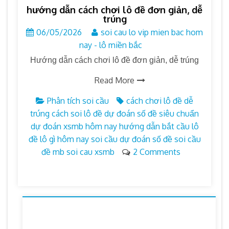
hướng dẫn cách chơi lô đề đơn giản, dễ
trúng
06/05/2026
soi cau lo vip mien bac hom
nay - lô miền bắc
Hướng dẫn cách chơi lô đề đơn giản, dễ trúng
Read More
Phân tích soi cầu
cách chơi lô đề dễ
trúng
cách soi lô đề
dự đoán số đề siêu chuẩn
dự đoán xsmb hôm nay
hướng dẫn bắt cầu lô
đề
lô gì hôm nay
soi cầu dự đoán số đề
soi cầu
đề mb
soi cau xsmb
2 Comments