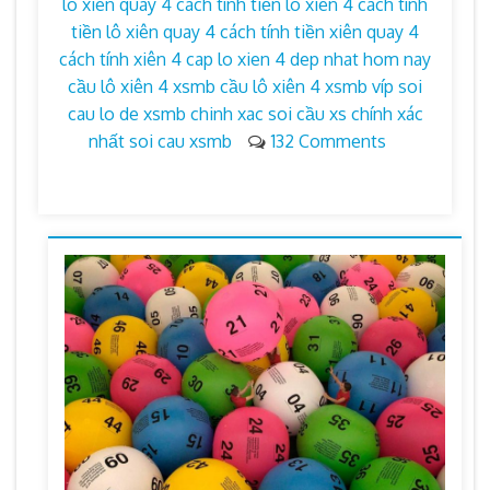
lô xiên quay 4
cách tính tiền lô xiên 4
cách tính
tiền lô xiên quay 4
cách tính tiền xiên quay 4
cách tính xiên 4
cap lo xien 4 dep nhat hom nay
cầu lô xiên 4 xsmb
cầu lô xiên 4 xsmb víp
soi
cau lo de xsmb chinh xac
soi cầu xs chính xác
nhất
soi cau xsmb
132 Comments