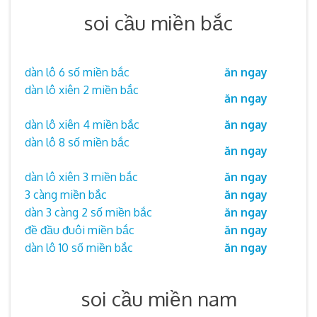
soi cầu miền bắc
dàn lô 6 số miền bắc
ăn ngay
dàn lô xiên 2 miền bắc
ăn ngay
dàn lô xiên 4 miền bắc
ăn ngay
dàn lô 8 số miền bắc
ăn ngay
dàn lô xiên 3 miền bắc
ăn ngay
3 càng miền bắc
ăn ngay
dàn 3 càng 2 số miền bắc
ăn ngay
đề đầu đuôi miền bắc
ăn ngay
dàn lô 10 số miền bắc
ăn ngay
soi cầu miền nam