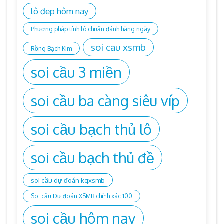
lô đẹp hôm nay
Phương pháp tính lô chuẩn đánh hàng ngày
soi cau xsmb
Rồng Bạch Kim
soi cầu 3 miền
soi cầu ba càng siêu víp
soi cầu bạch thủ lô
soi cầu bạch thủ đề
soi cầu dự đoán kqxsmb
Soi cầu Dự đoán XSMB chính xác 100
soi cầu hôm nay