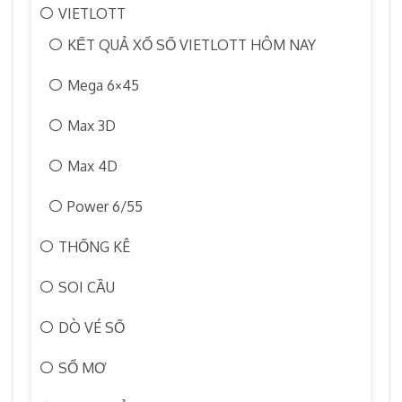
VIETLOTT
KẾT QUẢ XỔ SỐ VIETLOTT HÔM NAY
Mega 6×45
Max 3D
Max 4D
Power 6/55
THỐNG KÊ
SOI CẦU
DÒ VÉ SỐ
SỔ MƠ