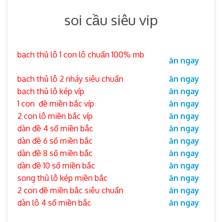
soi cầu siêu vip
bạch thủ lô 1 con lô chuẩn 100% mb
ăn ngay
bạch thủ lô 2 nháy siêu chuẩn
ăn ngay
bạch thủ lô kép víp
ăn ngay
1 con đề miền bắc víp
ăn ngay
2 con lô miền bắc víp
ăn ngay
dàn đề 4 số miền bắc
ăn ngay
dàn đề 6 số miền bắc
ăn ngay
dàn đề 8 số miền bắc
ăn ngay
dàn đề 10 số miền bắc
ăn ngay
song thủ lô kép miền bắc
ăn ngay
2 con đề miền bắc siêu chuẩn
ăn ngay
dàn lô 4 số miền bắc
ăn ngay