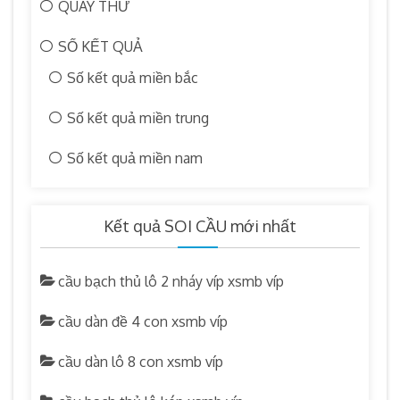
QUAY THỬ
SỐ KẾT QUẢ
Số kết quả miền bắc
Số kết quả miền trung
Số kết quả miền nam
Kết quả SOI CẦU mới nhất
cầu bạch thủ lô 2 nháy víp xsmb víp
cầu dàn đề 4 con xsmb víp
cầu dàn lô 8 con xsmb víp