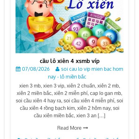
cầu lô xiên 4 xsmb víp
07/08/2026
soi cau lo vip mien bac hom
nay - lô miền bắc
xien 3 mb, xien 3 vip, xiên 2 chuẩn, xiên 2 mb,
xiên 2 miền bắc, xiên 2 miễn phí, cap lo gan mb,
soi cầu xiên 4 hay ra, soi cầu xiên 4 miễn phí, soi
cầu xiên 4 rồng bạch kim, xiên 2 hôm nay, soi
cầu xiên miền bắc, xien 3 an […]
Read More