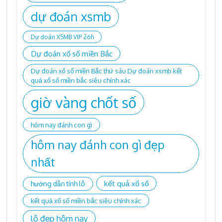
dự đoán xsmb
Dự đoán XSMB VIP 26h
Dự đoán xổ số miền Bắc
Dự đoán xổ số miền Bắc thứ sáu Dự đoán xsmb kết
quả xổ số miền bắc siêu chính xác
giờ vàng chốt số
hôm nay đánh con gì
hôm nay đánh con gì đẹp
nhất
kết quả xổ số
hướng dẫn tính lô
kết quả xổ số miền bắc siêu chính xác
lô đẹp hôm nay