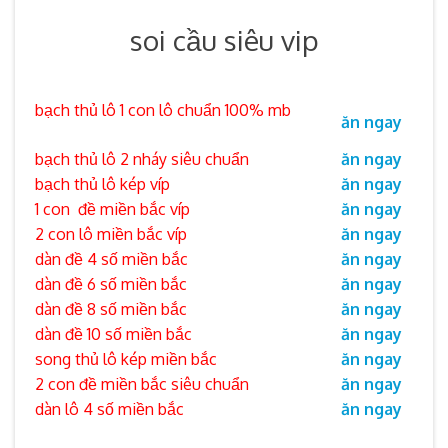
soi cầu siêu vip
bạch thủ lô 1 con lô chuẩn 100% mb
ăn ngay
bạch thủ lô 2 nháy siêu chuẩn
ăn ngay
bạch thủ lô kép víp
ăn ngay
1 con đề miền bắc víp
ăn ngay
2 con lô miền bắc víp
ăn ngay
dàn đề 4 số miền bắc
ăn ngay
dàn đề 6 số miền bắc
ăn ngay
dàn đề 8 số miền bắc
ăn ngay
dàn đề 10 số miền bắc
ăn ngay
song thủ lô kép miền bắc
ăn ngay
2 con đề miền bắc siêu chuẩn
ăn ngay
dàn lô 4 số miền bắc
ăn ngay