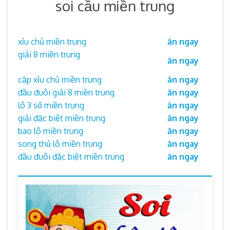
soi cầu miền trung
xỉu chủ miền trung
ăn ngay
giải 8 miền trung
ăn ngay
cặp xỉu chủ miền trung
ăn ngay
đầu đuôi giải 8 miền trung
ăn ngay
lô 3 số miền trung
ăn ngay
giải đặc biệt miền trung
ăn ngay
bao lô miền trung
ăn ngay
song thủ lô miền trung
ăn ngay
đầu đuôi đặc biệt miền trung
ăn ngay