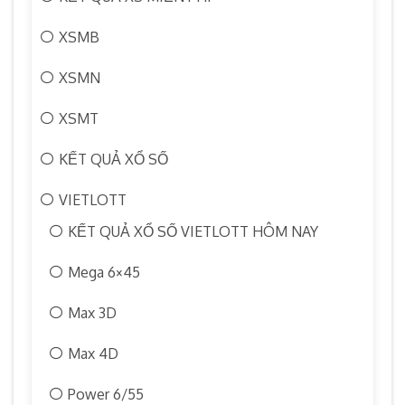
XSMB
XSMN
XSMT
KẾT QUẢ XỔ SỐ
VIETLOTT
KẾT QUẢ XỔ SỐ VIETLOTT HÔM NAY
Mega 6×45
Max 3D
Max 4D
Power 6/55