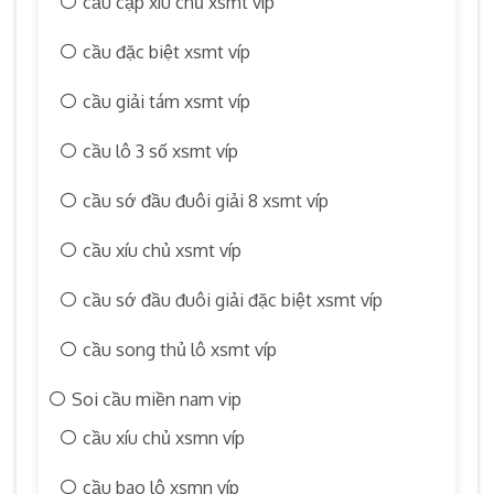
cầu cặp xíu chủ xsmt víp
cầu đặc biệt xsmt víp
cầu giải tám xsmt víp
cầu lô 3 số xsmt víp
cầu sớ đầu đuôi giải 8 xsmt víp
cầu xíu chủ xsmt víp
cầu sớ đầu đuôi giải đặc biệt xsmt víp
cầu song thủ lô xsmt víp
Soi cầu miền nam vip
cầu xíu chủ xsmn víp
cầu bao lô xsmn víp