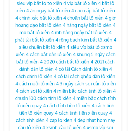
sieu vip
bắt lo to xiên 4 vip
bắt lô xiên 4
bắt lô
xiên 4 ăn ngay
bắt lô xiên 4 cao cấp
bắt lô xiên
4 chính xác
bắt lô xiên 4 chuẩn
bắt lô xiên 4 giờ
hoàng đạo
bắt lô xiên 4 hàng ngày
bắt lô xiên 4
mb
bắt lô xiên 4 mb hàng ngày
bắt lô xiên 4
phát tài
bắt lô xiên 4 rồng bạch kim
bắt lô xiên 4
siêu chuẩn
bắt lô xiên 4 siêu víp
bắt lô xsmb
xiên 4
cách bắt dàn lô xiên 4 khung 5 ngày
cách
bắt lô xiên 4 2020
cách bắt lô xiên 4 2021
cách
đánh dàn lô xiên 4 có lãi
Cách đánh lô xiên 4
cách đánh lô xiên 4 có lãi
cách ghép dàn lô xiên
4
cách nuôi lô xiên 4 3 ngày
cách soi dàn lô xiên
4
cách soi lô xiên 4 miền bắc
cách tính lô xiên 4
chuẩn 100
cách tính lô xiên 4 miền bắc
cách tính
lô xiên quay 4
cách tính tiền lô xiên 4
cách tính
tiền lô xiên quay 4
cách tính tiền xiên quay 4
cách tính xiên 4
cap lo xien 4 dep nhat hom nay
cầu lô xiên 4 xsmb
cầu lô xiên 4 xsmb víp
soi