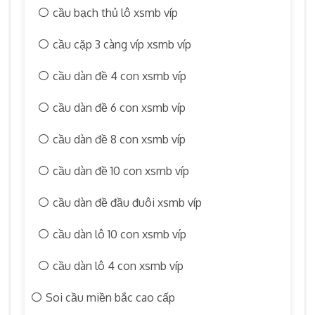
cầu bạch thủ lô xsmb víp
cầu cặp 3 càng víp xsmb víp
cầu dàn đề 4 con xsmb víp
cầu dàn đề 6 con xsmb víp
cầu dàn đề 8 con xsmb víp
cầu dàn đề 10 con xsmb víp
cầu dàn đề đầu đuôi xsmb víp
cầu dàn lô 10 con xsmb víp
cầu dàn lô 4 con xsmb víp
Soi cầu miền bắc cao cấp