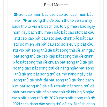
Read More
Soi cầu miền bắc cao cấp
Soi cầu miền bắc
vip
ăn song thủ đề
bach thu lo ve so may
bach thu lo vip mb
bach thu lo vip mien bac ngay
hom nay
bạch thủ miền bắc
bắt cầu stđ
bắt cầu
stđ cao cap
bắt cầu stđ sieu chính xác
bắt cầu
stđ so mien phí
bắt cầu stđ so sieu vip
bắt cầu
stđ vip
bắt song thủ đề
bắt song thủ đề ăn ngay
bắt song thủ đề cao cấp
bắt song thủ đề chính
xác
bắt song thủ đề chuẩn
bắt song thủ đề giờ
hoàng đạo
bắt song thủ đề hàng ngày
bắt song
thủ đề mb
bắt song thủ đề mb hàng ngày
bắt
song thủ đề phát tài
bắt song thủ đề rồng bạch
kim
bắt song thủ đề siêu chuẩn
bắt song thủ đề
siêu víp
cách bắt dàn song thủ đề khung 5 ngày
cách bắt song thủ đề 2020
cách bắt song thủ đề
2021
cách đánh dàn song thủ đề có lãi
cách đánh