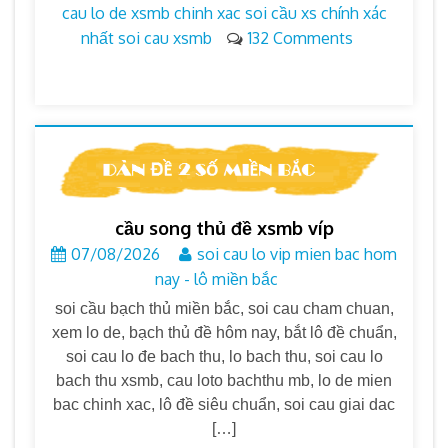
cau lo de xsmb chinh xac
soi cầu xs chính xác
nhất
soi cau xsmb
132 Comments
cầu song thủ đề xsmb víp
07/08/2026
soi cau lo vip mien bac hom
nay - lô miền bắc
soi cầu bạch thủ miền bắc, soi cau cham chuan,
xem lo de, bạch thủ đề hôm nay, bắt lô đề chuẩn,
soi cau lo đe bach thu, lo bach thu, soi cau lo
bach thu xsmb, cau loto bachthu mb, lo de mien
bac chinh xac, lô đề siêu chuẩn, soi cau giai dac
[…]