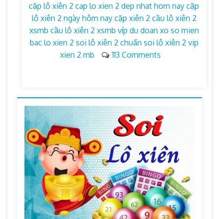
cặp lô xiên 2
cap lo xien 2 dep nhat hom nay
cặp
lô xiên 2 ngày hôm nay
cặp xiên 2
cầu lô xiên 2
xsmb
cầu lô xiên 2 xsmb víp
du doan xo so mien
bac lo xien 2
soi lô xiên 2 chuẩn
soi lô xiên 2 vip
xien 2 mb
113 Comments