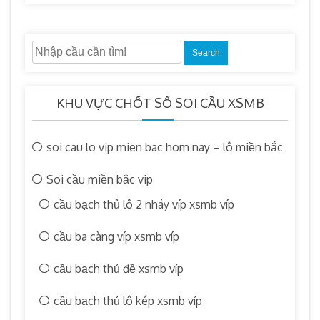
Search
KHU VỰC CHỐT SỐ SOI CẦU XSMB
soi cau lo vip mien bac hom nay – lô miền bắc
Soi cầu miền bắc vip
cầu bạch thủ lô 2 nháy víp xsmb víp
cầu ba càng víp xsmb víp
cầu bạch thủ đề xsmb víp
cầu bạch thủ lô kép xsmb víp