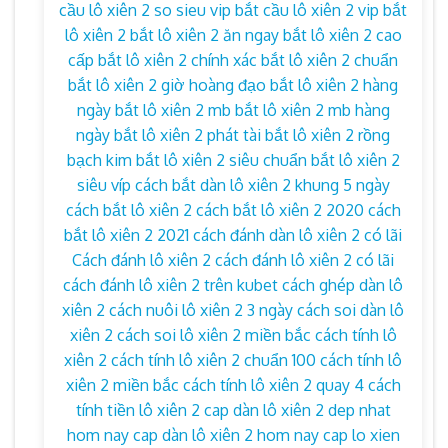
cầu lô xiên 2 so sieu vip
bắt cầu lô xiên 2 vip
bắt
lô xiên 2
bắt lô xiên 2 ăn ngay
bắt lô xiên 2 cao
cấp
bắt lô xiên 2 chính xác
bắt lô xiên 2 chuẩn
bắt lô xiên 2 giờ hoàng đạo
bắt lô xiên 2 hàng
ngày
bắt lô xiên 2 mb
bắt lô xiên 2 mb hàng
ngày
bắt lô xiên 2 phát tài
bắt lô xiên 2 rồng
bạch kim
bắt lô xiên 2 siêu chuẩn
bắt lô xiên 2
siêu víp
cách bắt dàn lô xiên 2 khung 5 ngày
cách bắt lô xiên 2
cách bắt lô xiên 2 2020
cách
bắt lô xiên 2 2021
cách đánh dàn lô xiên 2 có lãi
Cách đánh lô xiên 2
cách đánh lô xiên 2 có lãi
cách đánh lô xiên 2 trên kubet
cách ghép dàn lô
xiên 2
cách nuôi lô xiên 2 3 ngày
cách soi dàn lô
xiên 2
cách soi lô xiên 2 miền bắc
cách tính lô
xiên 2
cách tính lô xiên 2 chuẩn 100
cách tính lô
xiên 2 miền bắc
cách tính lô xiên 2 quay 4
cách
tính tiền lô xiên 2
cap dàn lô xiên 2 dep nhat
hom nay
cap dàn lô xiên 2 hom nay
cap lo xien