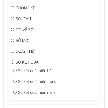
THỐNG KÊ
SOI CẦU
DÒ VÉ SỐ
SỔ MƠ
QUAY THỬ
SỐ KẾT QUẢ
Số kết quả miền bắc
Số kết quả miền trung
Số kết quả miền nam