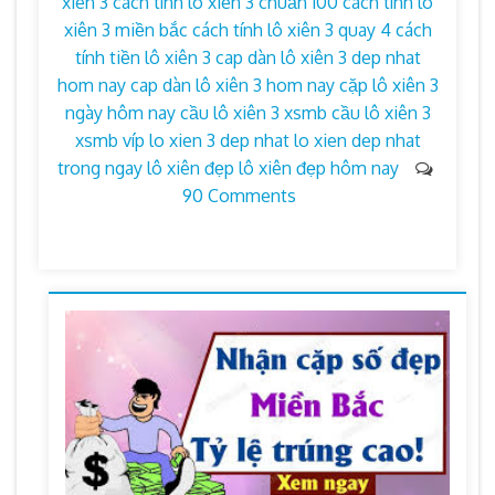
xiên 3
cách tính lô xiên 3 chuẩn 100
cách tính lô
xiên 3 miền bắc
cách tính lô xiên 3 quay 4
cách
tính tiền lô xiên 3
cap dàn lô xiên 3 dep nhat
hom nay
cap dàn lô xiên 3 hom nay
cặp lô xiên 3
ngày hôm nay
cầu lô xiên 3 xsmb
cầu lô xiên 3
xsmb víp
lo xien 3 dep nhat
lo xien dep nhat
trong ngay
lô xiên đẹp
lô xiên đẹp hôm nay
90 Comments