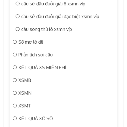
cầu sớ đầu đuôi giải 8 xsmn víp
cầu sớ đầu đuôi giải đặc biệt xsmn víp
cầu song thủ lô xsmn víp
Sổ mơ lô đề
Phân tích soi cầu
KẾT QUẢ XS MIỄN PHÍ
XSMB
XSMN
XSMT
KẾT QUẢ XỔ SỐ