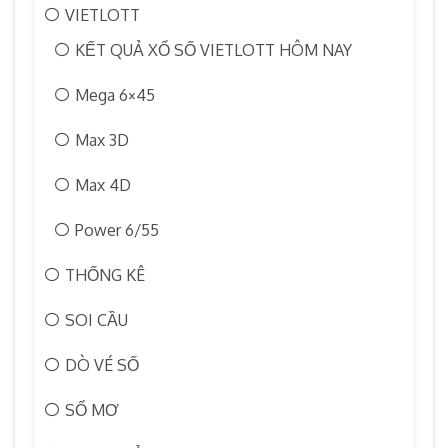
VIETLOTT
KẾT QUẢ XỔ SỐ VIETLOTT HÔM NAY
Mega 6×45
Max 3D
Max 4D
Power 6/55
THỐNG KÊ
SOI CẦU
DÒ VÉ SỐ
SỔ MƠ