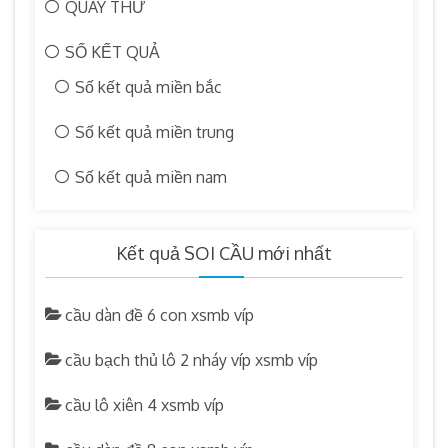
QUAY THỬ
SỐ KẾT QUẢ
Số kết quả miền bắc
Số kết quả miền trung
Số kết quả miền nam
Kết quả SOI CẦU mới nhất
cầu dàn đề 6 con xsmb víp
cầu bạch thủ lô 2 nháy víp xsmb víp
cầu lô xiên 4 xsmb víp