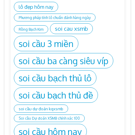
lô đẹp hôm nay
Phương pháp tính lô chuẩn đánh hàng ngày
soi cau xsmb
Rồng Bạch Kim
soi cầu 3 miền
soi cầu ba càng siêu víp
soi cầu bạch thủ lô
soi cầu bạch thủ đề
soi cầu dự đoán kqxsmb
Soi cầu Dự đoán XSMB chính xác 100
soi cầu hôm nay