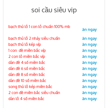
soi cầu siêu vip
bạch thủ lô 1 con lô chuẩn 100% mb
ăn ngay
bạch thủ lô 2 nháy siêu chuẩn
ăn ngay
bạch thủ lô kép víp
ăn ngay
1 con đề miền bắc víp
ăn ngay
2 con lô miền bắc víp
ăn ngay
dàn đề 4 số miền bắc
ăn ngay
dàn đề 6 số miền bắc
ăn ngay
dàn đề 8 số miền bắc
ăn ngay
dàn đề 10 số miền bắc
ăn ngay
song thủ lô kép miền bắc
ăn ngay
2 con đề miền bắc siêu chuẩn
ăn ngay
dàn lô 4 số miền bắc
ăn ngay