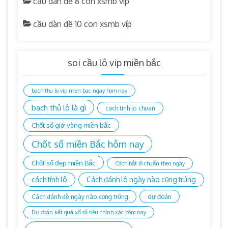
cầu dàn đề 8 con xsmb víp
cầu dàn đề 10 con xsmb víp
soi cầu lô vip miền bắc
bach thu lo vip mien bac ngay hom nay
bạch thủ lô là gì
cach tinh lo chuan
Chốt số giờ vàng miền bắc
Chốt số miền Bắc hôm nay
Chốt số đẹp miền Bắc
Cách bắt lô chuẩn theo ngày
cách tính lô
Cách đánh lô ngày nào cũng trúng
dự đoán
Cách đánh đề ngày nào cũng trúng
Dự đoán kết quả xổ số siêu chính xác hôm nay