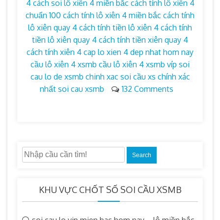
4
cách soi lô xiên 4 miền bắc
cách tính lô xiên 4
chuẩn 100
cách tính lô xiên 4 miền bắc
cách tính
lô xiên quay 4
cách tính tiền lô xiên 4
cách tính
tiền lô xiên quay 4
cách tính tiền xiên quay 4
cách tính xiên 4
cap lo xien 4 dep nhat hom nay
cầu lô xiên 4 xsmb
cầu lô xiên 4 xsmb víp
soi
cau lo de xsmb chinh xac
soi cầu xs chính xác
nhất
soi cau xsmb
132 Comments
Search
KHU VỰC CHỐT SỐ SOI CẦU XSMB
soi cau lo vip mien bac hom nay – lô miền bắc