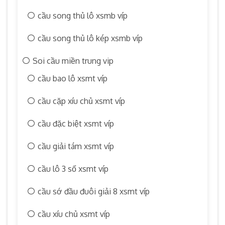
cầu song thủ lô xsmb víp
cầu song thủ lô kép xsmb víp
Soi cầu miền trung vip
cầu bao lô xsmt víp
cầu cặp xíu chủ xsmt víp
cầu đặc biệt xsmt víp
cầu giải tám xsmt víp
cầu lô 3 số xsmt víp
cầu sớ đầu đuôi giải 8 xsmt víp
cầu xíu chủ xsmt víp