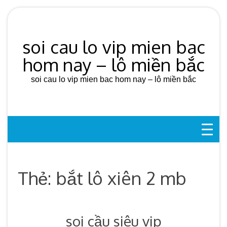
Skip
to
content
soi cau lo vip mien bac
hom nay – lô miền bắc
soi cau lo vip mien bac hom nay – lô miền bắc
Thẻ:
bắt lô xiên 2 mb
soi cầu siêu vip