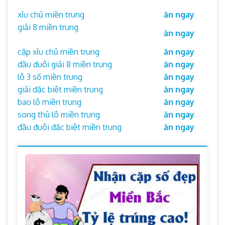
xỉu chủ miền trung
ăn ngay
giải 8 miền trung
ăn ngay
cặp xỉu chủ miền trung
ăn ngay
đầu đuôi giải 8 miền trung
ăn ngay
lô 3 số miền trung
ăn ngay
giải đặc biệt miền trung
ăn ngay
bao lô miền trung
ăn ngay
song thủ lô miền trung
ăn ngay
đầu đuôi đặc biệt miền trung
ăn ngay