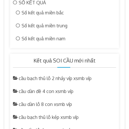
SỐ KẾT QUẢ
Số kết quả miền bắc
Số kết quả miền trung
Số kết quả miền nam
Kết quả SOI CẦU mới nhất
cầu bạch thủ lô 2 nháy víp xsmb víp
cầu dàn đề 4 con xsmb víp
cầu dàn lô 8 con xsmb víp
cầu bạch thủ lô kép xsmb víp