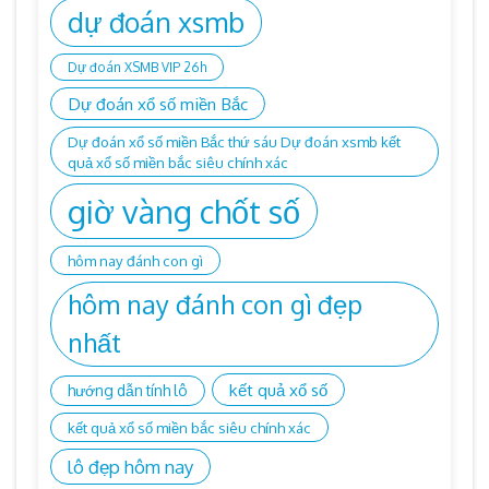
dự đoán xsmb
Dự đoán XSMB VIP 26h
Dự đoán xổ số miền Bắc
Dự đoán xổ số miền Bắc thứ sáu Dự đoán xsmb kết
quả xổ số miền bắc siêu chính xác
giờ vàng chốt số
hôm nay đánh con gì
hôm nay đánh con gì đẹp
nhất
kết quả xổ số
hướng dẫn tính lô
kết quả xổ số miền bắc siêu chính xác
lô đẹp hôm nay