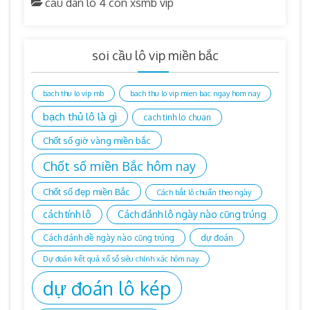
cầu dàn lô 4 con xsmb víp
soi cầu lô vip miền bắc
bach thu lo vip mb
bach thu lo vip mien bac ngay hom nay
bạch thủ lô là gì
cach tinh lo chuan
Chốt số giờ vàng miền bắc
Chốt số miền Bắc hôm nay
Chốt số đẹp miền Bắc
Cách bắt lô chuẩn theo ngày
cách tính lô
Cách đánh lô ngày nào cũng trúng
dự đoán
Cách đánh đề ngày nào cũng trúng
Dự đoán kết quả xổ số siêu chính xác hôm nay
dự đoán lô kép