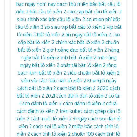
bac ngay hom nay
bạch thủ miền bắc
bắt cầu lô
xiên 2
bắt cầu lô xiên 2 cao cap
bắt cầu lô xiên 2
sieu chính xác
bắt cầu lô xiên 2 so mien phí
bắt
cầu lô xiên 2 so sieu vip
bắt cầu lô xiên 2 vip
bắt
lô xiên 2
bắt lô xiên 2 ăn ngay
bắt lô xiên 2 cao
cấp
bắt lô xiên 2 chính xác
bắt lô xiên 2 chuẩn
bắt lô xiên 2 giờ hoàng đạo
bắt lô xiên 2 hàng
ngày
bắt lô xiên 2 mb
bắt lô xiên 2 mb hàng
ngày
bắt lô xiên 2 phát tài
bắt lô xiên 2 rồng
bạch kim
bắt lô xiên 2 siêu chuẩn
bắt lô xiên 2
siêu víp
cách bắt dàn lô xiên 2 khung 5 ngày
cách bắt lô xiên 2
cách bắt lô xiên 2 2020
cách
bắt lô xiên 2 2021
cách đánh dàn lô xiên 2 có lãi
Cách đánh lô xiên 2
cách đánh lô xiên 2 có lãi
cách đánh lô xiên 2 trên kubet
cách ghép dàn lô
xiên 2
cách nuôi lô xiên 2 3 ngày
cách soi dàn lô
xiên 2
cách soi lô xiên 2 miền bắc
cách tính lô
xiên 2
cách tính lô xiên 2 chuẩn 100
cách tính lô