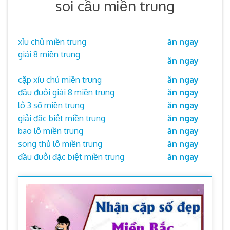
soi cầu miền trung
xỉu chủ miền trung
ăn ngay
giải 8 miền trung
ăn ngay
cặp xỉu chủ miền trung
ăn ngay
đầu đuôi giải 8 miền trung
ăn ngay
lô 3 số miền trung
ăn ngay
giải đặc biệt miền trung
ăn ngay
bao lô miền trung
ăn ngay
song thủ lô miền trung
ăn ngay
đầu đuôi đặc biệt miền trung
ăn ngay