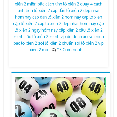
xiên 2 miền bắc
cách tính lô xiên 2 quay 4
cách
tính tiền lô xiên 2
cap dàn lô xiên 2 dep nhat
hom nay
cap dàn lô xiên 2 hom nay
cap lo xien
cặp lô xiên 2
cap lo xien 2 dep nhat hom nay
cặp
lô xiên 2 ngày hôm nay
cặp xiên 2
cầu lô xiên 2
xsmb
cầu lô xiên 2 xsmb víp
du doan xo so mien
bac lo xien 2
soi lô xiên 2 chuẩn
soi lô xiên 2 vip
xien 2 mb
113 Comments