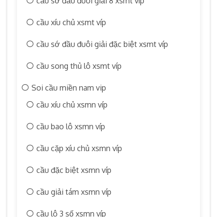
cầu sớ đầu đuôi giải 8 xsmt víp
cầu xíu chủ xsmt víp
cầu sớ đầu đuôi giải đặc biệt xsmt víp
cầu song thủ lô xsmt víp
Soi cầu miền nam vip
cầu xíu chủ xsmn víp
cầu bao lô xsmn víp
cầu cặp xíu chủ xsmn víp
cầu đặc biệt xsmn víp
cầu giải tám xsmn víp
cầu lô 3 số xsmn víp