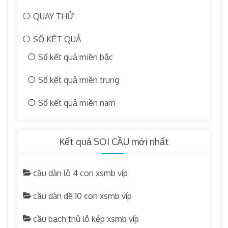
QUAY THỬ
SỐ KẾT QUẢ
Số kết quả miền bắc
Số kết quả miền trung
Số kết quả miền nam
Kết quả SOI CẦU mới nhất
cầu dàn lô 4 con xsmb víp
cầu dàn đề 10 con xsmb víp
cầu bạch thủ lô kép xsmb víp