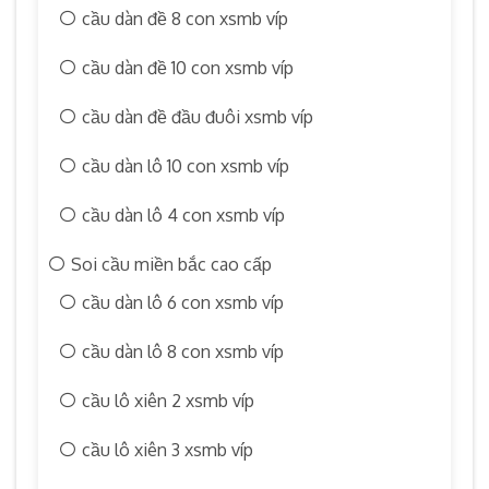
cầu dàn đề 8 con xsmb víp
cầu dàn đề 10 con xsmb víp
cầu dàn đề đầu đuôi xsmb víp
cầu dàn lô 10 con xsmb víp
cầu dàn lô 4 con xsmb víp
Soi cầu miền bắc cao cấp
cầu dàn lô 6 con xsmb víp
cầu dàn lô 8 con xsmb víp
cầu lô xiên 2 xsmb víp
cầu lô xiên 3 xsmb víp