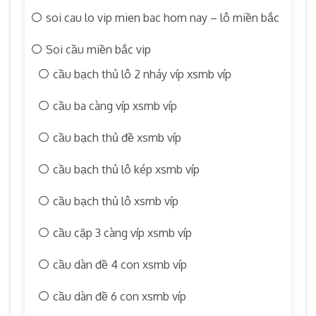
soi cau lo vip mien bac hom nay – lô miền bắc
Soi cầu miền bắc vip
cầu bạch thủ lô 2 nháy víp xsmb víp
cầu ba càng víp xsmb víp
cầu bạch thủ đề xsmb víp
cầu bạch thủ lô kép xsmb víp
cầu bạch thủ lô xsmb víp
cầu cặp 3 càng víp xsmb víp
cầu dàn đề 4 con xsmb víp
cầu dàn đề 6 con xsmb víp