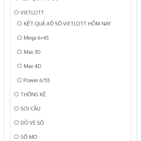
VIETLOTT
KẾT QUẢ XỔ SỐ VIETLOTT HÔM NAY
Mega 6×45
Max 3D
Max 4D
Power 6/55
THỐNG KÊ
SOI CẦU
DÒ VÉ SỐ
SỔ MƠ