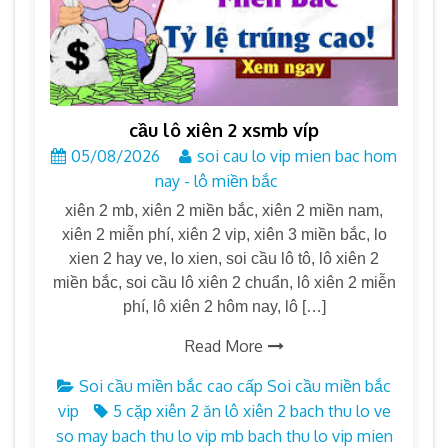
cầu lô xiên 2 xsmb víp
05/08/2026
soi cau lo vip mien bac hom
nay - lô miền bắc
xiên 2 mb, xiên 2 miền bắc, xiên 2 miền nam,
xiên 2 miễn phí, xiên 2 vip, xiên 3 miền bắc, lo
xien 2 hay ve, lo xien, soi cầu lô tô, lô xiên 2
miền bắc, soi cầu lô xiên 2 chuẩn, lô xiên 2 miễn
phí, lô xiên 2 hôm nay, lô […]
Read More
Soi cầu miền bắc cao cấp
Soi cầu miền bắc
vip
5 cặp xiên 2
ăn lô xiên 2
bach thu lo ve
so may
bach thu lo vip mb
bach thu lo vip mien