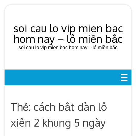
Skip
to
content
soi cau lo vip mien bac
hom nay – lô miền bắc
soi cau lo vip mien bac hom nay – lô miền bắc
Thẻ:
cách bắt dàn lô
xiên 2 khung 5 ngày