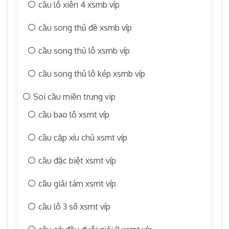
cầu lô xiên 4 xsmb víp
cầu song thủ đề xsmb víp
cầu song thủ lô xsmb víp
cầu song thủ lô kép xsmb víp
Soi cầu miền trung vip
cầu bao lô xsmt víp
cầu cặp xíu chủ xsmt víp
cầu đặc biệt xsmt víp
cầu giải tám xsmt víp
cầu lô 3 số xsmt víp