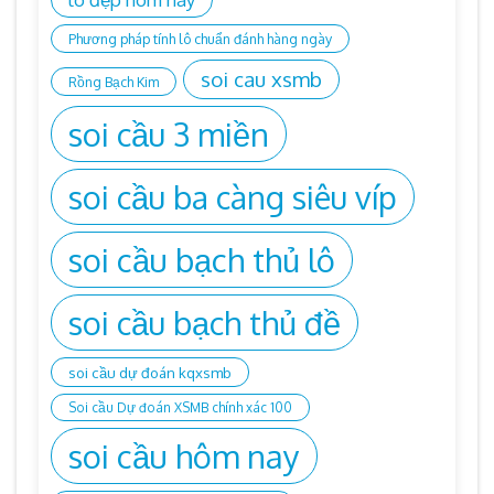
Phương pháp tính lô chuẩn đánh hàng ngày
soi cau xsmb
Rồng Bạch Kim
soi cầu 3 miền
soi cầu ba càng siêu víp
soi cầu bạch thủ lô
soi cầu bạch thủ đề
soi cầu dự đoán kqxsmb
Soi cầu Dự đoán XSMB chính xác 100
soi cầu hôm nay