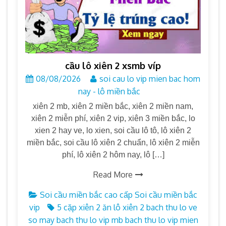
cầu lô xiên 2 xsmb víp
08/08/2026
soi cau lo vip mien bac hom
nay - lô miền bắc
xiên 2 mb, xiên 2 miền bắc, xiên 2 miền nam,
xiên 2 miễn phí, xiên 2 vip, xiên 3 miền bắc, lo
xien 2 hay ve, lo xien, soi cầu lô tô, lô xiên 2
miền bắc, soi cầu lô xiên 2 chuẩn, lô xiên 2 miễn
phí, lô xiên 2 hôm nay, lô […]
Read More
Soi cầu miền bắc cao cấp
Soi cầu miền bắc
vip
5 cặp xiên 2
ăn lô xiên 2
bach thu lo ve
so may
bach thu lo vip mb
bach thu lo vip mien