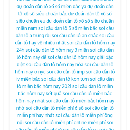
dự đoán dàn lô xổ số miền bắc ya
dự đoán dàn
lô xổ số siêu chuẩn bắc
dự đoán dàn lô xổ số
siêu chuẩn eu
dự đoán dàn lô xổ số siêu chuẩn
miền nam
soi cầu dàn lô 5 số miền bắc
soi cầu
dàn lô a trúng rồi
soi cầu dàn lô ăn chắc
soi cầu
dàn lô hay về nhiều nhất
soi cầu dàn lô hôm nay
24h
soi cầu dàn lô hôm nay 3 miền
soi cầu dàn
lô hôm nay đê
soi cầu dàn lô hôm nay giải đặc
biệt
soi cầu dàn lô hôm nay hòa
soi cầu dàn lô
hôm nay o nyc
soi cầu dàn lô imp
soi cầu dàn lô
iv miền bắc
soi cầu dàn lô kon tum
soi cầu dàn
lô miền bắc hôm nay 2021
soi cầu dàn lô miền
bắc hôm nay kết quả
soi cầu dàn lô miền bắc
hôm nay nhật
soi cầu dàn lô miền bắc hôm nay
nhớ
soi cầu dàn lô miễn phí 6 số
soi cầu dàn lô
miễn phí hay nhất
soi cầu dàn lô miễn phí ông
nội
soi cầu dàn lô miễn phí online miễn phí
soi
cầu dàn lô miễn phí rẻ
soi cầu dàn lô ơi
soi cầu