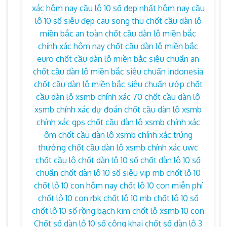
xác hôm nay
cầu lô 10 số đẹp nhất hôm nay
cầu
lô 10 số siêu đẹp
cau song thu
chốt cầu dàn lô
miền bắc an toàn
chốt cầu dàn lô miền bắc
chính xác hôm nay
chốt cầu dàn lô miền bắc
euro
chốt cầu dàn lô miền bắc siêu chuẩn an
chốt cầu dàn lô miền bắc siêu chuẩn indonesia
chốt cầu dàn lô miền bắc siêu chuẩn ướp
chốt
cầu dàn lô xsmb chính xác 70
chốt cầu dàn lô
xsmb chính xác dự đoán
chốt cầu dàn lô xsmb
chính xác gps
chốt cầu dàn lô xsmb chính xác
ôm
chốt cầu dàn lô xsmb chính xác trúng
thưởng
chốt cầu dàn lô xsmb chính xác uwc
chốt cầu lô
chốt dàn lô 10 số
chốt dàn lô 10 số
chuẩn
chốt dàn lô 10 số siêu vip mb
chốt lô 10
chốt lô 10 con hôm nay
chốt lô 10 con miễn phí
chốt lô 10 con rbk
chốt lô 10 mb
chốt lô 10 số
chốt lô 10 số rồng bạch kim
chốt lô xsmb 10 con
Chốt số dàn lô 10 số công khai
chốt số dàn lô 3