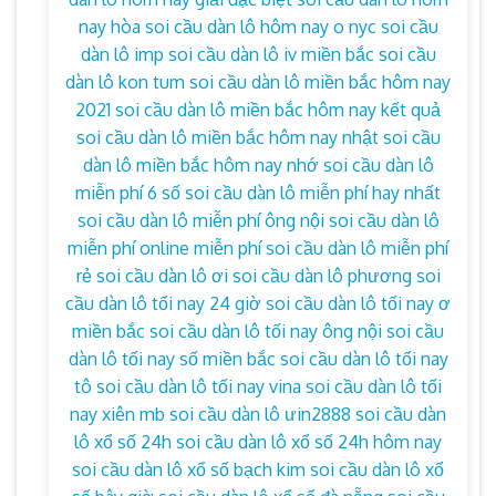
nay hòa
soi cầu dàn lô hôm nay o nyc
soi cầu
dàn lô imp
soi cầu dàn lô iv miền bắc
soi cầu
dàn lô kon tum
soi cầu dàn lô miền bắc hôm nay
2021
soi cầu dàn lô miền bắc hôm nay kết quả
soi cầu dàn lô miền bắc hôm nay nhật
soi cầu
dàn lô miền bắc hôm nay nhớ
soi cầu dàn lô
miễn phí 6 số
soi cầu dàn lô miễn phí hay nhất
soi cầu dàn lô miễn phí ông nội
soi cầu dàn lô
miễn phí online miễn phí
soi cầu dàn lô miễn phí
rẻ
soi cầu dàn lô ơi
soi cầu dàn lô phương
soi
cầu dàn lô tối nay 24 giờ
soi cầu dàn lô tối nay ơ
miền bắc
soi cầu dàn lô tối nay ông nội
soi cầu
dàn lô tối nay số miền bắc
soi cầu dàn lô tối nay
tô
soi cầu dàn lô tối nay vina
soi cầu dàn lô tối
nay xiên mb
soi cầu dàn lô ưin2888
soi cầu dàn
lô xổ số 24h
soi cầu dàn lô xổ số 24h hôm nay
soi cầu dàn lô xổ số bạch kim
soi cầu dàn lô xổ