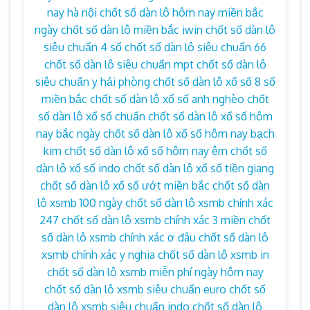
nay hà nội
chốt số dàn lô hôm nay miền bắc
ngày
chốt số dàn lô miền bắc iwin
chốt số dàn lô
siêu chuẩn 4 số
chốt số dàn lô siêu chuẩn 66
chốt số dàn lô siêu chuẩn mpt
chốt số dàn lô
siêu chuẩn y hải phòng
chốt số dàn lô xổ số 8 số
miền bắc
chốt số dàn lô xổ số anh nghèo
chốt
số dàn lô xổ số chuẩn
chốt số dàn lô xổ số hôm
nay bắc ngày
chốt số dàn lô xổ số hôm nay bạch
kim
chốt số dàn lô xổ số hôm nay êm
chốt số
dàn lô xổ số indo
chốt số dàn lô xổ số tiền giang
chốt số dàn lô xổ số ướt miền bắc
chốt số dàn
lô xsmb 100 ngày
chốt số dàn lô xsmb chính xác
247
chốt số dàn lô xsmb chính xác 3 miền
chốt
số dàn lô xsmb chính xác ơ đâu
chốt số dàn lô
xsmb chính xác y nghia
chốt số dàn lô xsmb in
chốt số dàn lô xsmb miễn phí ngày hôm nay
chốt số dàn lô xsmb siêu chuẩn euro
chốt số
dàn lô xsmb siêu chuẩn indo
chốt số dàn lô