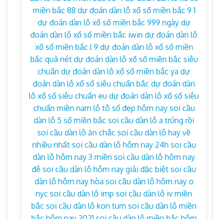
miền bắc 88
dự đoán dàn lô xổ số miền bắc 9 1
dự đoán dàn lô xổ số miền bắc 999 ngày
dự
đoán dàn lô xổ số miền bắc iwin
dự đoán dàn lô
xổ số miền bắc l 9
dự đoán dàn lô xổ số miền
bắc quả nét
dự đoán dàn lô xổ số miền bắc siêu
chuẩn
dự đoán dàn lô xổ số miền bắc ya
dự
đoán dàn lô xổ số siêu chuẩn bắc
dự đoán dàn
lô xổ số siêu chuẩn eu
dự đoán dàn lô xổ số siêu
chuẩn miền nam
lô tô số đẹp hôm nay
soi cầu
dàn lô 5 số miền bắc
soi cầu dàn lô a trúng rồi
soi cầu dàn lô ăn chắc
soi cầu dàn lô hay về
nhiều nhất
soi cầu dàn lô hôm nay 24h
soi cầu
dàn lô hôm nay 3 miền
soi cầu dàn lô hôm nay
đê
soi cầu dàn lô hôm nay giải đặc biệt
soi cầu
dàn lô hôm nay hòa
soi cầu dàn lô hôm nay o
nyc
soi cầu dàn lô imp
soi cầu dàn lô iv miền
bắc
soi cầu dàn lô kon tum
soi cầu dàn lô miền
bắc hôm nay 2021
soi cầu dàn lô miền bắc hôm