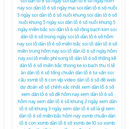
soi dàn lô 6 số ngày
soi dàn lô 6 số ngày hôm
nay
soi dàn lô 6 số ngày mai
soi dàn lô 6 số nuôi
3 ngày soi dàn lô 6 số nuôi khung
soi dàn lô 6 số
nuôi khung 5 ngày
soi dàn lô 6 số nuôi khung 5
ngày miền bắc
soi dàn lô 6 số rồng bạch kim
soi
dàn lô 6 số trong ngày
soi lô dàn lô 6 số hôm
nay
soi lô dàn lô 6 số miền bắc
soi lô dàn lô 6 số
miền trung hôm nay
soi lô dàn lô 6 số ngày hôm
nay
soi lô miễn phí
song lô dàn lô 6 số
thống kê
dàn lô 6 số miền bắc
thong ke lo bach thu
tỉ lệ
ăn dàn lô 6 số
tổng chuẩn dàn lô 6
tư vấn soi
cầu xsmb lô 6 con víp
video dàn lô 6 số đề
web
dự đoán xổ số chính xác nhất
xem dàn lô 6 số
xem dàn lô 6 số đề hôm nay
xem dàn lô 6 số
hôm nay
xem dàn lô 6 số khung 2 ngày
xem dàn
lô 6 số khung 3 ngày
xem dàn lô 6 số là gì
xem
dàn lô 6 số miền bắc hôm nay
xsmb chuẩn dàn
lô 6 con
xsmb dàn lô 6 số
xsmb de 10 so
xsmb