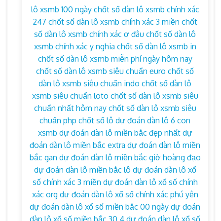
lô xsmb 100 ngày
chốt số dàn lô xsmb chính xác
247
chốt số dàn lô xsmb chính xác 3 miền
chốt
số dàn lô xsmb chính xác ơ đâu
chốt số dàn lô
xsmb chính xác y nghia
chốt số dàn lô xsmb in
chốt số dàn lô xsmb miễn phí ngày hôm nay
chốt số dàn lô xsmb siêu chuẩn euro
chốt số
dàn lô xsmb siêu chuẩn indo
chốt số dàn lô
xsmb siêu chuẩn loto
chốt số dàn lô xsmb siêu
chuẩn nhất hôm nay
chốt số dàn lô xsmb siêu
chuẩn php
chốt số lô dự đoán
dàn lô 6 con
xsmb
dự đoán dàn lô miền bắc đẹp nhất
dự
đoán dàn lô miền bắc extra
dự đoán dàn lô miền
bắc gan
dự đoán dàn lô miền bắc giờ hoàng đạo
dự đoán dàn lô miền bắc lô
dự đoán dàn lô xổ
số chính xác 3 miền
dự đoán dàn lô xổ số chính
xác org
dự đoán dàn lô xổ số chính xác phú yên
dự đoán dàn lô xổ số miền bắc 00 ngày
dự đoán
dàn lô xổ số miền bắc 30 4
dự đoán dàn lô xổ số