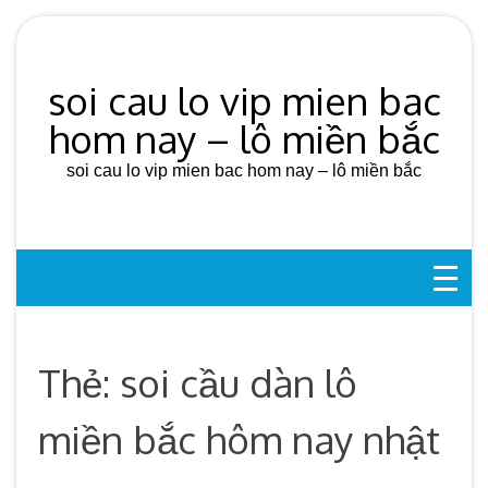
Skip
to
content
soi cau lo vip mien bac
hom nay – lô miền bắc
soi cau lo vip mien bac hom nay – lô miền bắc
Thẻ:
soi cầu dàn lô
miền bắc hôm nay nhật