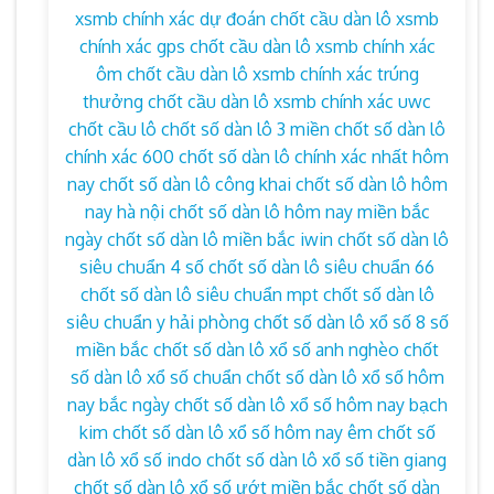
xsmb chính xác dự đoán
chốt cầu dàn lô xsmb
chính xác gps
chốt cầu dàn lô xsmb chính xác
ôm
chốt cầu dàn lô xsmb chính xác trúng
thưởng
chốt cầu dàn lô xsmb chính xác uwc
chốt cầu lô
chốt số dàn lô 3 miền
chốt số dàn lô
chính xác 600
chốt số dàn lô chính xác nhất hôm
nay
chốt số dàn lô công khai
chốt số dàn lô hôm
nay hà nội
chốt số dàn lô hôm nay miền bắc
ngày
chốt số dàn lô miền bắc iwin
chốt số dàn lô
siêu chuẩn 4 số
chốt số dàn lô siêu chuẩn 66
chốt số dàn lô siêu chuẩn mpt
chốt số dàn lô
siêu chuẩn y hải phòng
chốt số dàn lô xổ số 8 số
miền bắc
chốt số dàn lô xổ số anh nghèo
chốt
số dàn lô xổ số chuẩn
chốt số dàn lô xổ số hôm
nay bắc ngày
chốt số dàn lô xổ số hôm nay bạch
kim
chốt số dàn lô xổ số hôm nay êm
chốt số
dàn lô xổ số indo
chốt số dàn lô xổ số tiền giang
chốt số dàn lô xổ số ướt miền bắc
chốt số dàn