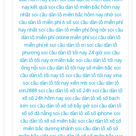
nay kết quả
soi cầu dàn lô miền bắc hôm nay
nhật
soi cầu dàn lô miền bắc hôm nay nhớ
soi
cầu dàn lô miễn phí 6 số
soi cầu dàn lô miễn phí
hay nhất
soi cầu dàn lô miễn phí ông nội
soi cầu
dàn lô miễn phí online miễn phí
soi cầu dàn lô
miễn phí rẻ
soi cầu dàn lô ơi
soi cầu dàn lô
phương
soi cầu dàn lô tối nay 24 giờ
soi cầu
dàn lô tối nay ơ miền bắc
soi cầu dàn lô tối nay
ông nội
soi cầu dàn lô tối nay số miền bắc
soi
cầu dàn lô tối nay tô
soi cầu dàn lô tối nay vina
soi cầu dàn lô tối nay xiên mb
soi cầu dàn lô
ưin2888
soi cầu dàn lô xổ số 24h
soi cầu dàn lô
xổ số 24h hôm nay
soi cầu dàn lô xổ số bạch
kim
soi cầu dàn lô xổ số bây giờ
soi cầu dàn lô
xổ số đà nẵng
soi cầu dàn lô xổ số iphone
soi
cầu dàn lô xổ số miền bắc
soi cầu dàn lô xổ số
miền bắc dương khánh
soi cầu dàn lô xổ số
miền bắc việt
soi cầu dàn lô xổ số miền bắc vua