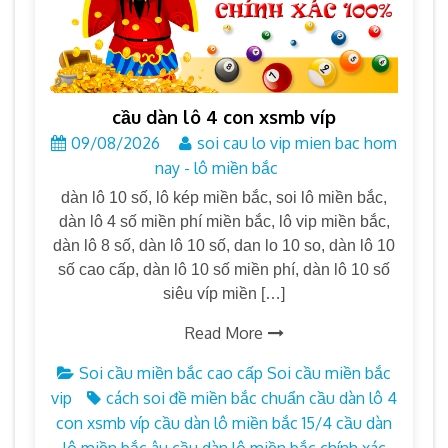
cầu dàn lô 4 con xsmb víp
09/08/2026
soi cau lo vip mien bac hom
nay - lô miền bắc
dàn lô 10 số, lô kép miền bắc, soi lô miền bắc,
dàn lô 4 số miền phí miền bắc, lô vip miền bắc,
dàn lô 8 số, dàn lô 10 số, dan lo 10 so, dàn lô 10
số cao cấp, dàn lô 10 số miền phí, dàn lô 10 số
siêu víp miền […]
Read More
Soi cầu miền bắc cao cấp
Soi cầu miền bắc
vip
cách soi đề miền bắc chuẩn
cầu dàn lô 4
con xsmb víp
cầu dàn lô miền bắc 15/4
cầu dàn