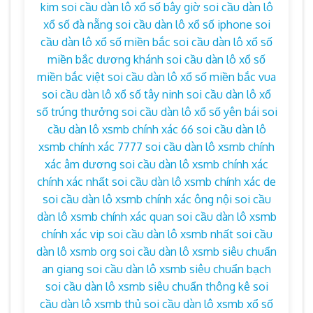
kim
soi cầu dàn lô xổ số bây giờ
soi cầu dàn lô
xổ số đà nẵng
soi cầu dàn lô xổ số iphone
soi
cầu dàn lô xổ số miền bắc
soi cầu dàn lô xổ số
miền bắc dương khánh
soi cầu dàn lô xổ số
miền bắc việt
soi cầu dàn lô xổ số miền bắc vua
soi cầu dàn lô xổ số tây ninh
soi cầu dàn lô xổ
số trúng thưởng
soi cầu dàn lô xổ số yên bái
soi
cầu dàn lô xsmb chính xác 66
soi cầu dàn lô
xsmb chính xác 7777
soi cầu dàn lô xsmb chính
xác âm dương
soi cầu dàn lô xsmb chính xác
chính xác nhất
soi cầu dàn lô xsmb chính xác de
soi cầu dàn lô xsmb chính xác ông nội
soi cầu
dàn lô xsmb chính xác quan
soi cầu dàn lô xsmb
chính xác vip
soi cầu dàn lô xsmb nhất
soi cầu
dàn lô xsmb org
soi cầu dàn lô xsmb siêu chuẩn
an giang
soi cầu dàn lô xsmb siêu chuẩn bạch
soi cầu dàn lô xsmb siêu chuẩn thông kê
soi
cầu dàn lô xsmb thủ
soi cầu dàn lô xsmb xổ số