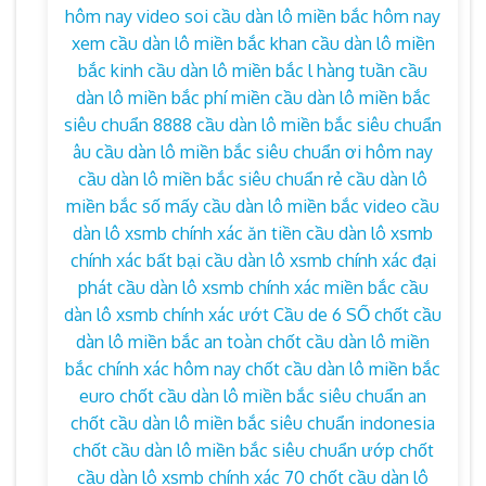
hôm nay video soi
cầu dàn lô miền bắc hôm nay
xem
cầu dàn lô miền bắc khan
cầu dàn lô miền
bắc kinh
cầu dàn lô miền bắc l hàng tuần
cầu
dàn lô miền bắc phí miền
cầu dàn lô miền bắc
siêu chuẩn 8888
cầu dàn lô miền bắc siêu chuẩn
âu
cầu dàn lô miền bắc siêu chuẩn ơi hôm nay
cầu dàn lô miền bắc siêu chuẩn rẻ
cầu dàn lô
miền bắc số mấy
cầu dàn lô miền bắc video
cầu
dàn lô xsmb chính xác ăn tiền
cầu dàn lô xsmb
chính xác bất bại
cầu dàn lô xsmb chính xác đại
phát
cầu dàn lô xsmb chính xác miền bắc
cầu
dàn lô xsmb chính xác ướt
Cầu de 6 SỐ
chốt cầu
dàn lô miền bắc an toàn
chốt cầu dàn lô miền
bắc chính xác hôm nay
chốt cầu dàn lô miền bắc
euro
chốt cầu dàn lô miền bắc siêu chuẩn an
chốt cầu dàn lô miền bắc siêu chuẩn indonesia
chốt cầu dàn lô miền bắc siêu chuẩn ướp
chốt
cầu dàn lô xsmb chính xác 70
chốt cầu dàn lô