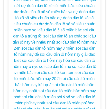
nét
dự đoán dàn lô xổ số miền bắc siêu chuẩn
dự đoán dàn lô xổ số miền bắc ya
dự đoán dàn
lô xổ số siêu chuẩn bắc
dự đoán dàn lô xổ số
siêu chuẩn eu
dự đoán dàn lô xổ số siêu chuẩn
miền nam
soi cầu dàn lô 5 số miền bắc
soi cầu
dàn lô a trúng rồi
soi cầu dàn lô ăn chắc
soi cầu
dàn lô hay về nhiều nhất
soi cầu dàn lô hôm nay
24h
soi cầu dàn lô hôm nay 3 miền
soi cầu dàn
lô hôm nay đê
soi cầu dàn lô hôm nay giải đặc
biệt
soi cầu dàn lô hôm nay hòa
soi cầu dàn lô
hôm nay o nyc
soi cầu dàn lô imp
soi cầu dàn lô
iv miền bắc
soi cầu dàn lô kon tum
soi cầu dàn
lô miền bắc hôm nay 2021
soi cầu dàn lô miền
bắc hôm nay kết quả
soi cầu dàn lô miền bắc
hôm nay nhật
soi cầu dàn lô miền bắc hôm nay
nhớ
soi cầu dàn lô miễn phí 6 số
soi cầu dàn lô
miễn phí hay nhất
soi cầu dàn lô miễn phí ông
nội
soi cầu dàn lô miễn phí online miễn phí
soi