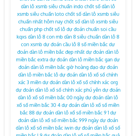
dàn lô xsmb siêu chuẩn indo
chốt số dàn lô
xsmb siêu chuẩn loto
chốt số dàn lô xsmb siêu
chuẩn nhất hôm nay
chốt số dàn lô xsmb siêu
chuẩn php
chốt số lô dự đoán
chuẩn soi cầu
kqxs dàn lô 8 con mb
dàn 8 siêu chuẩn
dàn lô 8
con xsmb
dự đoán cầu lô 8 số miền bắc
dự
đoán dàn lô miền bắc đẹp nhất
dự đoán dàn lô
miền bắc extra
dự đoán dàn lô miền bắc gan
dự
đoán dàn lô miền bắc giờ hoàng đạo
dự đoán
dàn lô miền bắc lô
dự đoán dàn lô xổ số chính
xác 3 miền
dự đoán dàn lô xổ số chính xác org
dự đoán dàn lô xổ số chính xác phú yên
dự đoán
dàn lô xổ số miền bắc 00 ngày
dự đoán dàn lô
xổ số miền bắc 30 4
dự đoán dàn lô xổ số miền
bắc 88
dự đoán dàn lô xổ số miền bắc 9 1
dự
đoán dàn lô xổ số miền bắc 999 ngày
dự đoán
dàn lô xổ số miền bắc iwin
dự đoán dàn lô xổ số
miền bắc l 9
dự đoán dàn lô xổ số miền bắc quả