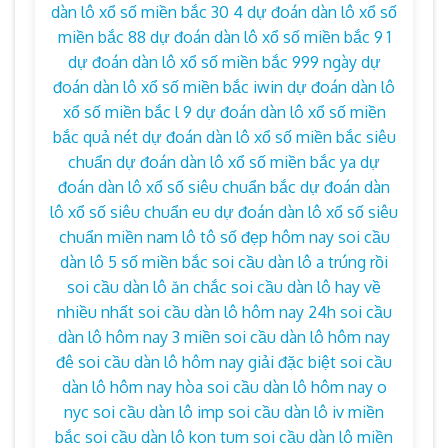
dàn lô xổ số miền bắc 30 4
dự đoán dàn lô xổ số
miền bắc 88
dự đoán dàn lô xổ số miền bắc 9 1
dự đoán dàn lô xổ số miền bắc 999 ngày
dự
đoán dàn lô xổ số miền bắc iwin
dự đoán dàn lô
xổ số miền bắc l 9
dự đoán dàn lô xổ số miền
bắc quả nét
dự đoán dàn lô xổ số miền bắc siêu
chuẩn
dự đoán dàn lô xổ số miền bắc ya
dự
đoán dàn lô xổ số siêu chuẩn bắc
dự đoán dàn
lô xổ số siêu chuẩn eu
dự đoán dàn lô xổ số siêu
chuẩn miền nam
lô tô số đẹp hôm nay
soi cầu
dàn lô 5 số miền bắc
soi cầu dàn lô a trúng rồi
soi cầu dàn lô ăn chắc
soi cầu dàn lô hay về
nhiều nhất
soi cầu dàn lô hôm nay 24h
soi cầu
dàn lô hôm nay 3 miền
soi cầu dàn lô hôm nay
đê
soi cầu dàn lô hôm nay giải đặc biệt
soi cầu
dàn lô hôm nay hòa
soi cầu dàn lô hôm nay o
nyc
soi cầu dàn lô imp
soi cầu dàn lô iv miền
bắc
soi cầu dàn lô kon tum
soi cầu dàn lô miền