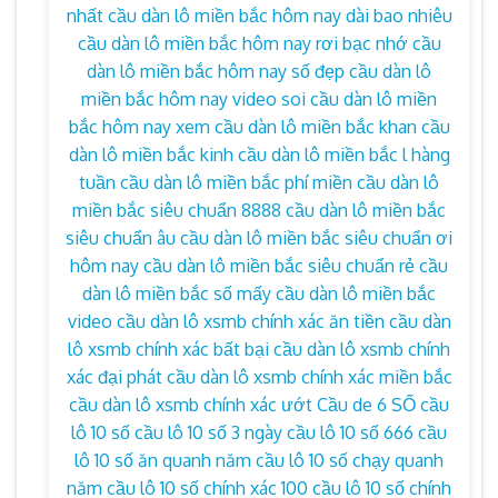
nhất
cầu dàn lô miền bắc hôm nay dài bao nhiêu
cầu dàn lô miền bắc hôm nay rơi bạc nhớ
cầu
dàn lô miền bắc hôm nay số đẹp
cầu dàn lô
miền bắc hôm nay video soi
cầu dàn lô miền
bắc hôm nay xem
cầu dàn lô miền bắc khan
cầu
dàn lô miền bắc kinh
cầu dàn lô miền bắc l hàng
tuần
cầu dàn lô miền bắc phí miền
cầu dàn lô
miền bắc siêu chuẩn 8888
cầu dàn lô miền bắc
siêu chuẩn âu
cầu dàn lô miền bắc siêu chuẩn ơi
hôm nay
cầu dàn lô miền bắc siêu chuẩn rẻ
cầu
dàn lô miền bắc số mấy
cầu dàn lô miền bắc
video
cầu dàn lô xsmb chính xác ăn tiền
cầu dàn
lô xsmb chính xác bất bại
cầu dàn lô xsmb chính
xác đại phát
cầu dàn lô xsmb chính xác miền bắc
cầu dàn lô xsmb chính xác ướt
Cầu de 6 SỐ
cầu
lô 10 số
cầu lô 10 số 3 ngày
cầu lô 10 số 666
cầu
lô 10 số ăn quanh năm
cầu lô 10 số chạy quanh
năm
cầu lô 10 số chính xác 100
cầu lô 10 số chính