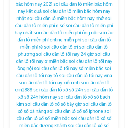
bắc hôm nay 2021
soi cầu dàn lô miền bắc hôm
nay kết quả
soi cầu dàn lô miền bắc hôm nay
nhật
soi cầu dàn lô miền bắc hôm nay nhớ
soi
cầu dàn lô miễn phí 6 số
soi cầu dàn lô miễn phí
hay nhất
soi cầu dàn lô miễn phí ông nội
soi cầu
dàn lô miễn phí online miễn phí
soi cầu dàn lô
miễn phí rẻ
soi cầu dàn lô ơi
soi cầu dàn lô
phương
soi cầu dàn lô tối nay 24 giờ
soi cầu
dàn lô tối nay ơ miền bắc
soi cầu dàn lô tối nay
ông nội
soi cầu dàn lô tối nay số miền bắc
soi
cầu dàn lô tối nay tô
soi cầu dàn lô tối nay vina
soi cầu dàn lô tối nay xiên mb
soi cầu dàn lô
ưin2888
soi cầu dàn lô xổ số 24h
soi cầu dàn lô
xổ số 24h hôm nay
soi cầu dàn lô xổ số bạch
kim
soi cầu dàn lô xổ số bây giờ
soi cầu dàn lô
xổ số đà nẵng
soi cầu dàn lô xổ số iphone
soi
cầu dàn lô xổ số miền bắc
soi cầu dàn lô xổ số
miền bắc dương khánh
soi cầu dàn lô xổ số