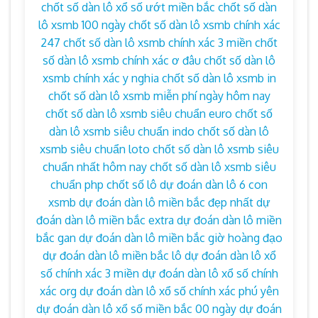
chốt số dàn lô xổ số ướt miền bắc
chốt số dàn
lô xsmb 100 ngày
chốt số dàn lô xsmb chính xác
247
chốt số dàn lô xsmb chính xác 3 miền
chốt
số dàn lô xsmb chính xác ơ đâu
chốt số dàn lô
xsmb chính xác y nghia
chốt số dàn lô xsmb in
chốt số dàn lô xsmb miễn phí ngày hôm nay
chốt số dàn lô xsmb siêu chuẩn euro
chốt số
dàn lô xsmb siêu chuẩn indo
chốt số dàn lô
xsmb siêu chuẩn loto
chốt số dàn lô xsmb siêu
chuẩn nhất hôm nay
chốt số dàn lô xsmb siêu
chuẩn php
chốt số lô dự đoán
dàn lô 6 con
xsmb
dự đoán dàn lô miền bắc đẹp nhất
dự
đoán dàn lô miền bắc extra
dự đoán dàn lô miền
bắc gan
dự đoán dàn lô miền bắc giờ hoàng đạo
dự đoán dàn lô miền bắc lô
dự đoán dàn lô xổ
số chính xác 3 miền
dự đoán dàn lô xổ số chính
xác org
dự đoán dàn lô xổ số chính xác phú yên
dự đoán dàn lô xổ số miền bắc 00 ngày
dự đoán