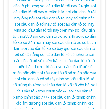
dàn lô phương
soi cầu dàn lô tối nay 24 giờ
soi
cầu dàn lô tối nay ơ miền bắc
soi cầu dàn lô tối
nay ông nội
soi cầu dàn lô tối nay số miền bắc
soi cầu dàn lô tối nay tô
soi cầu dàn lô tối nay
vina
soi cầu dàn lô tối nay xiên mb
soi cầu dàn
lô ưin2888
soi cầu dàn lô xổ số 24h
soi cầu dàn
lô xổ số 24h hôm nay
soi cầu dàn lô xổ số bạch
kim
soi cầu dàn lô xổ số bây giờ
soi cầu dàn lô
xổ số đà nẵng
soi cầu dàn lô xổ số iphone
soi
cầu dàn lô xổ số miền bắc
soi cầu dàn lô xổ số
miền bắc dương khánh
soi cầu dàn lô xổ số
miền bắc việt
soi cầu dàn lô xổ số miền bắc vua
soi cầu dàn lô xổ số tây ninh
soi cầu dàn lô xổ
số trúng thưởng
soi cầu dàn lô xổ số yên bái
soi
cầu dàn lô xsmb chính xác 66
soi cầu dàn lô
xsmb chính xác 7777
soi cầu dàn lô xsmb chính
xác âm dương
soi cầu dàn lô xsmb chính xác