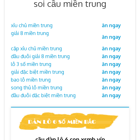
soi cầu miền trung
xỉu chủ miền trung
ăn ngay
giải 8 miền trung
ăn ngay
cặp xỉu chủ miền trung
ăn ngay
đầu đuôi giải 8 miền trung
ăn ngay
lô 3 số miền trung
ăn ngay
giải đặc biệt miền trung
ăn ngay
bao lô miền trung
ăn ngay
song thủ lô miền trung
ăn ngay
đầu đuôi đặc biệt miền trung
ăn ngay
cầu dàn lô 6 con xsmb víp