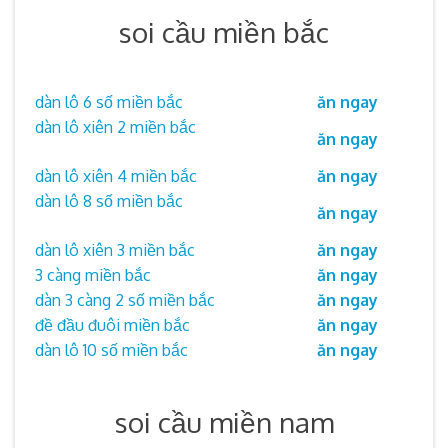
soi cầu miền bắc
dàn lô 6 số miền bắc
ăn ngay
dàn lô xiên 2 miền bắc
ăn ngay
dàn lô xiên 4 miền bắc
ăn ngay
dàn lô 8 số miền bắc
ăn ngay
dàn lô xiên 3 miền bắc
ăn ngay
3 càng miền bắc
ăn ngay
dàn 3 càng 2 số miền bắc
ăn ngay
đề đầu đuôi miền bắc
ăn ngay
dàn lô 10 số miền bắc
ăn ngay
soi cầu miền nam