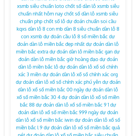
xsmb siêu chuẩn loto
chốt số dàn lô xsmb siêu
chuẩn nhất hôm nay
chốt số dàn lô xsmb siêu
chuẩn php
chốt số lô dự đoán
chuẩn soi cầu
kqxs dàn lô 8 con mb
dàn 8 siêu chuẩn
dàn lô 8
con xsmb
dự đoán cầu lô 8 số miền bắc
dự
đoán dàn lô miền bắc đẹp nhất
dự đoán dàn lô
miền bắc extra
dự đoán dàn lô miền bắc gan
dự
đoán dàn lô miền bắc giờ hoàng đạo
dự đoán
dàn lô miền bắc lô
dự đoán dàn lô xổ số chính
xác 3 miền
dự đoán dàn lô xổ số chính xác org
dự đoán dàn lô xổ số chính xác phú yên
dự đoán
dàn lô xổ số miền bắc 00 ngày
dự đoán dàn lô
xổ số miền bắc 30 4
dự đoán dàn lô xổ số miền
bắc 88
dự đoán dàn lô xổ số miền bắc 9 1
dự
đoán dàn lô xổ số miền bắc 999 ngày
dự đoán
dàn lô xổ số miền bắc iwin
dự đoán dàn lô xổ số
miền bắc l 9
dự đoán dàn lô xổ số miền bắc quả
nét
dự đoán dàn lô xổ số miền bắc siêu chuẩn