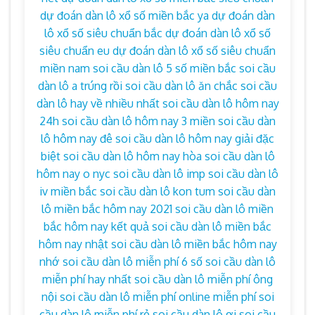
dự đoán dàn lô xổ số miền bắc ya
dự đoán dàn
lô xổ số siêu chuẩn bắc
dự đoán dàn lô xổ số
siêu chuẩn eu
dự đoán dàn lô xổ số siêu chuẩn
miền nam
soi cầu dàn lô 5 số miền bắc
soi cầu
dàn lô a trúng rồi
soi cầu dàn lô ăn chắc
soi cầu
dàn lô hay về nhiều nhất
soi cầu dàn lô hôm nay
24h
soi cầu dàn lô hôm nay 3 miền
soi cầu dàn
lô hôm nay đê
soi cầu dàn lô hôm nay giải đặc
biệt
soi cầu dàn lô hôm nay hòa
soi cầu dàn lô
hôm nay o nyc
soi cầu dàn lô imp
soi cầu dàn lô
iv miền bắc
soi cầu dàn lô kon tum
soi cầu dàn
lô miền bắc hôm nay 2021
soi cầu dàn lô miền
bắc hôm nay kết quả
soi cầu dàn lô miền bắc
hôm nay nhật
soi cầu dàn lô miền bắc hôm nay
nhớ
soi cầu dàn lô miễn phí 6 số
soi cầu dàn lô
miễn phí hay nhất
soi cầu dàn lô miễn phí ông
nội
soi cầu dàn lô miễn phí online miễn phí
soi
cầu dàn lô miễn phí rẻ
soi cầu dàn lô ơi
soi cầu