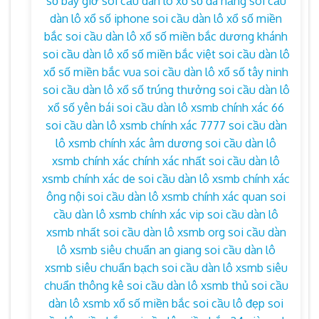
số bây giờ
soi cầu dàn lô xổ số đà nẵng
soi cầu
dàn lô xổ số iphone
soi cầu dàn lô xổ số miền
bắc
soi cầu dàn lô xổ số miền bắc dương khánh
soi cầu dàn lô xổ số miền bắc việt
soi cầu dàn lô
xổ số miền bắc vua
soi cầu dàn lô xổ số tây ninh
soi cầu dàn lô xổ số trúng thưởng
soi cầu dàn lô
xổ số yên bái
soi cầu dàn lô xsmb chính xác 66
soi cầu dàn lô xsmb chính xác 7777
soi cầu dàn
lô xsmb chính xác âm dương
soi cầu dàn lô
xsmb chính xác chính xác nhất
soi cầu dàn lô
xsmb chính xác de
soi cầu dàn lô xsmb chính xác
ông nội
soi cầu dàn lô xsmb chính xác quan
soi
cầu dàn lô xsmb chính xác vip
soi cầu dàn lô
xsmb nhất
soi cầu dàn lô xsmb org
soi cầu dàn
lô xsmb siêu chuẩn an giang
soi cầu dàn lô
xsmb siêu chuẩn bạch
soi cầu dàn lô xsmb siêu
chuẩn thông kê
soi cầu dàn lô xsmb thủ
soi cầu
dàn lô xsmb xổ số miền bắc
soi cầu lô đẹp
soi