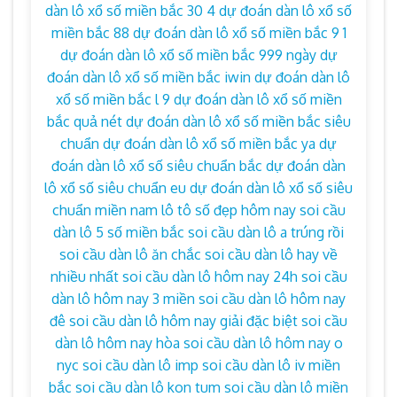
dàn lô xổ số miền bắc 30 4
dự đoán dàn lô xổ số
miền bắc 88
dự đoán dàn lô xổ số miền bắc 9 1
dự đoán dàn lô xổ số miền bắc 999 ngày
dự
đoán dàn lô xổ số miền bắc iwin
dự đoán dàn lô
xổ số miền bắc l 9
dự đoán dàn lô xổ số miền
bắc quả nét
dự đoán dàn lô xổ số miền bắc siêu
chuẩn
dự đoán dàn lô xổ số miền bắc ya
dự
đoán dàn lô xổ số siêu chuẩn bắc
dự đoán dàn
lô xổ số siêu chuẩn eu
dự đoán dàn lô xổ số siêu
chuẩn miền nam
lô tô số đẹp hôm nay
soi cầu
dàn lô 5 số miền bắc
soi cầu dàn lô a trúng rồi
soi cầu dàn lô ăn chắc
soi cầu dàn lô hay về
nhiều nhất
soi cầu dàn lô hôm nay 24h
soi cầu
dàn lô hôm nay 3 miền
soi cầu dàn lô hôm nay
đê
soi cầu dàn lô hôm nay giải đặc biệt
soi cầu
dàn lô hôm nay hòa
soi cầu dàn lô hôm nay o
nyc
soi cầu dàn lô imp
soi cầu dàn lô iv miền
bắc
soi cầu dàn lô kon tum
soi cầu dàn lô miền