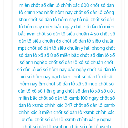
miền
chốt số dàn lô chính xác 600
chốt số dàn
lô chính xác nhất hôm nay
chốt số dàn lô công
khai
chốt số dàn lô hôm nay hà nội
chốt số dàn
lô hôm nay miền bắc ngày
chốt số dàn lô miền
bắc iwin
chốt số dàn lô siêu chuẩn 4 số
chốt số
dàn lô siêu chuẩn 66
chốt số dàn lô siêu chuẩn
mpt
chốt số dàn lô siêu chuẩn y hải phòng
chốt
số dàn lô xổ số 8 số miền bắc
chốt số dàn lô xổ
số anh nghèo
chốt số dàn lô xổ số chuẩn
chốt
số dàn lô xổ số hôm nay bắc ngày
chốt số dàn lô
xổ số hôm nay bạch kim
chốt số dàn lô xổ số
hôm nay êm
chốt số dàn lô xổ số indo
chốt số
dàn lô xổ số tiền giang
chốt số dàn lô xổ số ướt
miền bắc
chốt số dàn lô xsmb 100 ngày
chốt số
dàn lô xsmb chính xác 247
chốt số dàn lô xsmb
chính xác 3 miền
chốt số dàn lô xsmb chính xác
ơ đâu
chốt số dàn lô xsmb chính xác y nghia
chốt số dàn lô xsmb in
chốt số dàn lô xsmb