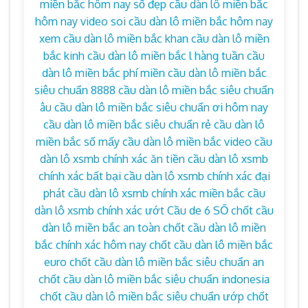
miền bắc hôm nay số đẹp
cầu dàn lô miền bắc
hôm nay video soi
cầu dàn lô miền bắc hôm nay
xem
cầu dàn lô miền bắc khan
cầu dàn lô miền
bắc kinh
cầu dàn lô miền bắc l hàng tuần
cầu
dàn lô miền bắc phí miền
cầu dàn lô miền bắc
siêu chuẩn 8888
cầu dàn lô miền bắc siêu chuẩn
âu
cầu dàn lô miền bắc siêu chuẩn ơi hôm nay
cầu dàn lô miền bắc siêu chuẩn rẻ
cầu dàn lô
miền bắc số mấy
cầu dàn lô miền bắc video
cầu
dàn lô xsmb chính xác ăn tiền
cầu dàn lô xsmb
chính xác bất bại
cầu dàn lô xsmb chính xác đại
phát
cầu dàn lô xsmb chính xác miền bắc
cầu
dàn lô xsmb chính xác ướt
Cầu de 6 SỐ
chốt cầu
dàn lô miền bắc an toàn
chốt cầu dàn lô miền
bắc chính xác hôm nay
chốt cầu dàn lô miền bắc
euro
chốt cầu dàn lô miền bắc siêu chuẩn an
chốt cầu dàn lô miền bắc siêu chuẩn indonesia
chốt cầu dàn lô miền bắc siêu chuẩn ướp
chốt