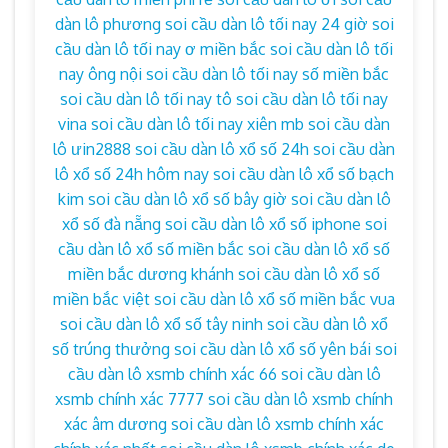
dàn lô phương
soi cầu dàn lô tối nay 24 giờ
soi
cầu dàn lô tối nay ơ miền bắc
soi cầu dàn lô tối
nay ông nội
soi cầu dàn lô tối nay số miền bắc
soi cầu dàn lô tối nay tô
soi cầu dàn lô tối nay
vina
soi cầu dàn lô tối nay xiên mb
soi cầu dàn
lô ưin2888
soi cầu dàn lô xổ số 24h
soi cầu dàn
lô xổ số 24h hôm nay
soi cầu dàn lô xổ số bạch
kim
soi cầu dàn lô xổ số bây giờ
soi cầu dàn lô
xổ số đà nẵng
soi cầu dàn lô xổ số iphone
soi
cầu dàn lô xổ số miền bắc
soi cầu dàn lô xổ số
miền bắc dương khánh
soi cầu dàn lô xổ số
miền bắc việt
soi cầu dàn lô xổ số miền bắc vua
soi cầu dàn lô xổ số tây ninh
soi cầu dàn lô xổ
số trúng thưởng
soi cầu dàn lô xổ số yên bái
soi
cầu dàn lô xsmb chính xác 66
soi cầu dàn lô
xsmb chính xác 7777
soi cầu dàn lô xsmb chính
xác âm dương
soi cầu dàn lô xsmb chính xác