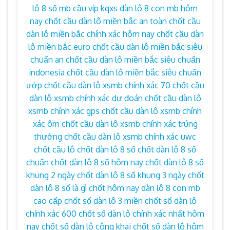
lô 8 số mb
cầu víp kqxs dàn lô 8 con mb hôm
nay
chốt cầu dàn lô miền bắc an toàn
chốt cầu
dàn lô miền bắc chính xác hôm nay
chốt cầu dàn
lô miền bắc euro
chốt cầu dàn lô miền bắc siêu
chuẩn an
chốt cầu dàn lô miền bắc siêu chuẩn
indonesia
chốt cầu dàn lô miền bắc siêu chuẩn
ướp
chốt cầu dàn lô xsmb chính xác 70
chốt cầu
dàn lô xsmb chính xác dự đoán
chốt cầu dàn lô
xsmb chính xác gps
chốt cầu dàn lô xsmb chính
xác ôm
chốt cầu dàn lô xsmb chính xác trúng
thưởng
chốt cầu dàn lô xsmb chính xác uwc
chốt cầu lô
chốt dàn lô 8 số
chốt dàn lô 8 số
chuẩn
chốt dàn lô 8 số hôm nay
chốt dàn lô 8 số
khung 2 ngày
chốt dàn lô 8 số khung 3 ngày
chốt
dàn lô 8 số là gì
chốt hôm nay dàn lô 8 con mb
cao cấp
chốt số dàn lô 3 miền
chốt số dàn lô
chính xác 600
chốt số dàn lô chính xác nhất hôm
nay
chốt số dàn lô công khai
chốt số dàn lô hôm