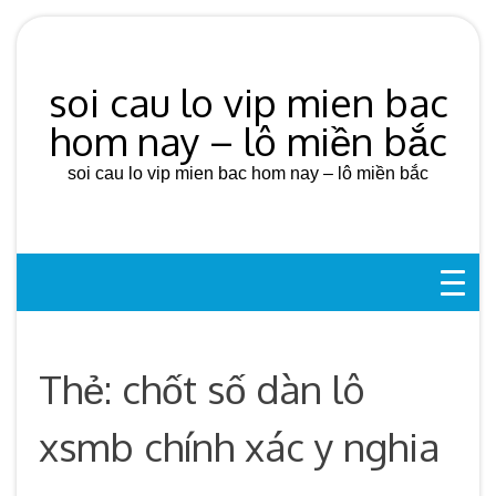
Skip
to
content
soi cau lo vip mien bac
hom nay – lô miền bắc
soi cau lo vip mien bac hom nay – lô miền bắc
Thẻ:
chốt số dàn lô
xsmb chính xác y nghia