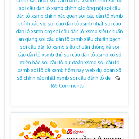
chính xác nhất
soi cầu dàn lô xsmb chính xác de
soi cầu dàn lô xsmb chính xác ông nội
soi cầu
dàn lô xsmb chính xác quan
soi cầu dàn lô xsmb
chính xác vip
soi cầu dàn lô xsmb nhất
soi cầu
dàn lô xsmb org
soi cầu dàn lô xsmb siêu chuẩn
an giang
soi cầu dàn lô xsmb siêu chuẩn bạch
soi cầu dàn lô xsmb siêu chuẩn thông kê
soi
cầu dàn lô xsmb thủ
soi cầu dàn lô xsmb xổ số
miền bắc
soi cầu lô dự đoán xsmb
soi cầu lo
xsmb
soi lô đề xsmb hôm nay
web dự đoán xổ
số chính xác nhất
xsmb soi cầu đánh lô de
165 Comments