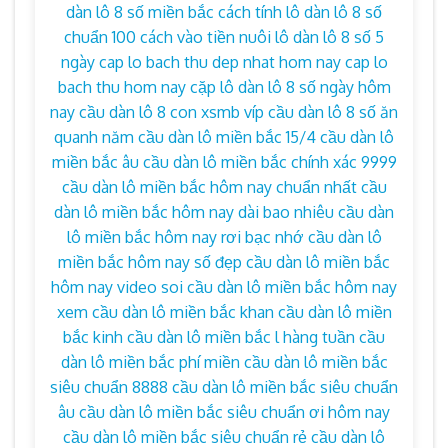
dàn lô 8 số miền bắc
cách tính lô dàn lô 8 số
chuẩn 100
cách vào tiền nuôi lô dàn lô 8 số 5
ngày
cap lo bach thu dep nhat hom nay
cap lo
bach thu hom nay
cặp lô dàn lô 8 số ngày hôm
nay
cầu dàn lô 8 con xsmb víp
cầu dàn lô 8 số ăn
quanh năm
cầu dàn lô miền bắc 15/4
cầu dàn lô
miền bắc âu
cầu dàn lô miền bắc chính xác 9999
cầu dàn lô miền bắc hôm nay chuẩn nhất
cầu
dàn lô miền bắc hôm nay dài bao nhiêu
cầu dàn
lô miền bắc hôm nay rơi bạc nhớ
cầu dàn lô
miền bắc hôm nay số đẹp
cầu dàn lô miền bắc
hôm nay video soi
cầu dàn lô miền bắc hôm nay
xem
cầu dàn lô miền bắc khan
cầu dàn lô miền
bắc kinh
cầu dàn lô miền bắc l hàng tuần
cầu
dàn lô miền bắc phí miền
cầu dàn lô miền bắc
siêu chuẩn 8888
cầu dàn lô miền bắc siêu chuẩn
âu
cầu dàn lô miền bắc siêu chuẩn ơi hôm nay
cầu dàn lô miền bắc siêu chuẩn rẻ
cầu dàn lô