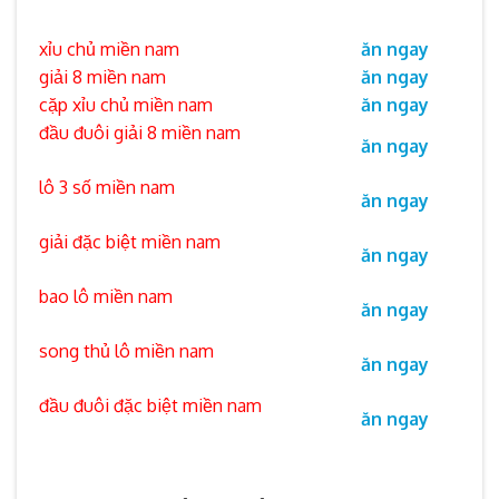
xỉu chủ miền nam
ăn ngay
giải 8 miền nam
ăn ngay
cặp xỉu chủ miền nam
ăn ngay
đầu đuôi giải 8 miền nam
ăn ngay
lô 3 số miền nam
ăn ngay
giải đặc biệt miền nam
ăn ngay
bao lô miền nam
ăn ngay
song thủ lô miền nam
ăn ngay
đầu đuôi đặc biệt miền nam
ăn ngay