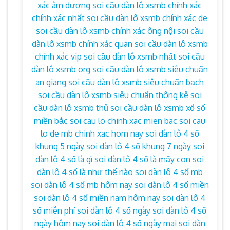
xác âm dương
soi cầu dàn lô xsmb chính xác
chính xác nhất
soi cầu dàn lô xsmb chính xác de
soi cầu dàn lô xsmb chính xác ông nội
soi cầu
dàn lô xsmb chính xác quan
soi cầu dàn lô xsmb
chính xác vip
soi cầu dàn lô xsmb nhất
soi cầu
dàn lô xsmb org
soi cầu dàn lô xsmb siêu chuẩn
an giang
soi cầu dàn lô xsmb siêu chuẩn bạch
soi cầu dàn lô xsmb siêu chuẩn thông kê
soi
cầu dàn lô xsmb thủ
soi cầu dàn lô xsmb xổ số
miền bắc
soi cau lo chinh xac mien bac
soi cau
lo de mb chinh xac hom nay
soi dàn lô 4 số
khung 5 ngày
soi dàn lô 4 số khung 7 ngày
soi
dàn lô 4 số là gì
soi dàn lô 4 số là mấy con
soi
dàn lô 4 số là như thế nào
soi dàn lô 4 số mb
soi dàn lô 4 số mb hôm nay
soi dàn lô 4 số miền
soi dàn lô 4 số miền nam hôm nay
soi dàn lô 4
số miễn phí
soi dàn lô 4 số ngày
soi dàn lô 4 số
ngày hôm nay
soi dàn lô 4 số ngày mai
soi dàn