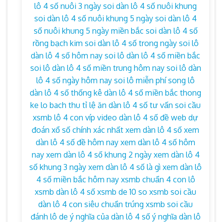
lô 4 số nuôi 3 ngày
soi dàn lô 4 số nuôi khung
soi dàn lô 4 số nuôi khung 5 ngày
soi dàn lô 4
số nuôi khung 5 ngày miền bắc
soi dàn lô 4 số
rồng bạch kim
soi dàn lô 4 số trong ngày
soi lô
dàn lô 4 số hôm nay
soi lô dàn lô 4 số miền bắc
soi lô dàn lô 4 số miền trung hôm nay
soi lô dàn
lô 4 số ngày hôm nay
soi lô miễn phí
song lô
dàn lô 4 số
thống kê dàn lô 4 số miền bắc
thong
ke lo bach thu
tỉ lệ ăn dàn lô 4 số
tư vấn soi cầu
xsmb lô 4 con víp
video dàn lô 4 số đề
web dự
đoán xổ số chính xác nhất
xem dàn lô 4 số
xem
dàn lô 4 số đề hôm nay
xem dàn lô 4 số hôm
nay
xem dàn lô 4 số khung 2 ngày
xem dàn lô 4
số khung 3 ngày
xem dàn lô 4 số là gì
xem dàn lô
4 số miền bắc hôm nay
xsmb chuẩn 4 con lô
xsmb dàn lô 4 số
xsmb de 10 so
xsmb soi cầu
dàn lô 4 con siêu chuẩn trúng
xsmb soi cầu
đánh lô de
ý nghĩa của dàn lô 4 số
ý nghĩa dàn lô