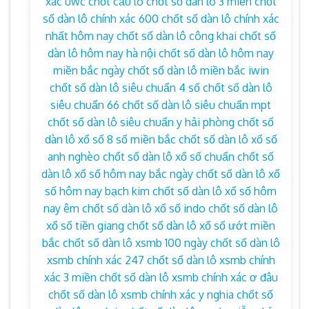
xác uwc
chốt cầu lô
chốt số dàn lô 3 miền
chốt
số dàn lô chính xác 600
chốt số dàn lô chính xác
nhất hôm nay
chốt số dàn lô công khai
chốt số
dàn lô hôm nay hà nội
chốt số dàn lô hôm nay
miền bắc ngày
chốt số dàn lô miền bắc iwin
chốt số dàn lô siêu chuẩn 4 số
chốt số dàn lô
siêu chuẩn 66
chốt số dàn lô siêu chuẩn mpt
chốt số dàn lô siêu chuẩn y hải phòng
chốt số
dàn lô xổ số 8 số miền bắc
chốt số dàn lô xổ số
anh nghèo
chốt số dàn lô xổ số chuẩn
chốt số
dàn lô xổ số hôm nay bắc ngày
chốt số dàn lô xổ
số hôm nay bạch kim
chốt số dàn lô xổ số hôm
nay êm
chốt số dàn lô xổ số indo
chốt số dàn lô
xổ số tiền giang
chốt số dàn lô xổ số ướt miền
bắc
chốt số dàn lô xsmb 100 ngày
chốt số dàn lô
xsmb chính xác 247
chốt số dàn lô xsmb chính
xác 3 miền
chốt số dàn lô xsmb chính xác ơ đâu
chốt số dàn lô xsmb chính xác y nghia
chốt số