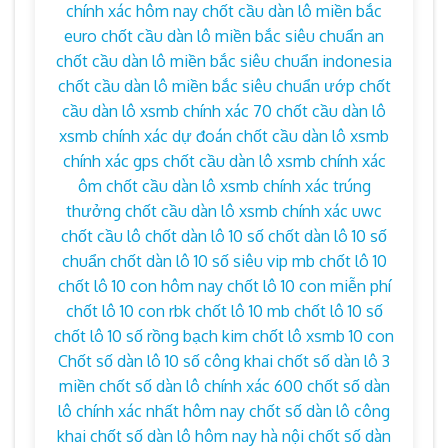
chính xác hôm nay
chốt cầu dàn lô miền bắc
euro
chốt cầu dàn lô miền bắc siêu chuẩn an
chốt cầu dàn lô miền bắc siêu chuẩn indonesia
chốt cầu dàn lô miền bắc siêu chuẩn ướp
chốt
cầu dàn lô xsmb chính xác 70
chốt cầu dàn lô
xsmb chính xác dự đoán
chốt cầu dàn lô xsmb
chính xác gps
chốt cầu dàn lô xsmb chính xác
ôm
chốt cầu dàn lô xsmb chính xác trúng
thưởng
chốt cầu dàn lô xsmb chính xác uwc
chốt cầu lô
chốt dàn lô 10 số
chốt dàn lô 10 số
chuẩn
chốt dàn lô 10 số siêu vip mb
chốt lô 10
chốt lô 10 con hôm nay
chốt lô 10 con miễn phí
chốt lô 10 con rbk
chốt lô 10 mb
chốt lô 10 số
chốt lô 10 số rồng bạch kim
chốt lô xsmb 10 con
Chốt số dàn lô 10 số công khai
chốt số dàn lô 3
miền
chốt số dàn lô chính xác 600
chốt số dàn
lô chính xác nhất hôm nay
chốt số dàn lô công
khai
chốt số dàn lô hôm nay hà nội
chốt số dàn