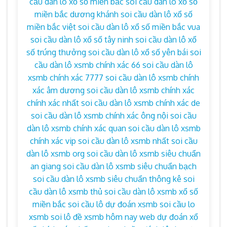
cầu dàn lô xổ số miền bắc
soi cầu dàn lô xổ số
miền bắc dương khánh
soi cầu dàn lô xổ số
miền bắc việt
soi cầu dàn lô xổ số miền bắc vua
soi cầu dàn lô xổ số tây ninh
soi cầu dàn lô xổ
số trúng thưởng
soi cầu dàn lô xổ số yên bái
soi
cầu dàn lô xsmb chính xác 66
soi cầu dàn lô
xsmb chính xác 7777
soi cầu dàn lô xsmb chính
xác âm dương
soi cầu dàn lô xsmb chính xác
chính xác nhất
soi cầu dàn lô xsmb chính xác de
soi cầu dàn lô xsmb chính xác ông nội
soi cầu
dàn lô xsmb chính xác quan
soi cầu dàn lô xsmb
chính xác vip
soi cầu dàn lô xsmb nhất
soi cầu
dàn lô xsmb org
soi cầu dàn lô xsmb siêu chuẩn
an giang
soi cầu dàn lô xsmb siêu chuẩn bạch
soi cầu dàn lô xsmb siêu chuẩn thông kê
soi
cầu dàn lô xsmb thủ
soi cầu dàn lô xsmb xổ số
miền bắc
soi cầu lô dự đoán xsmb
soi cầu lo
xsmb
soi lô đề xsmb hôm nay
web dự đoán xổ