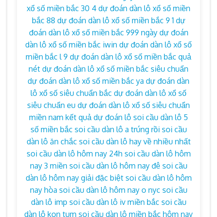
xổ số miền bắc 30 4
dự đoán dàn lô xổ số miền
bắc 88
dự đoán dàn lô xổ số miền bắc 9 1
dự
đoán dàn lô xổ số miền bắc 999 ngày
dự đoán
dàn lô xổ số miền bắc iwin
dự đoán dàn lô xổ số
miền bắc l 9
dự đoán dàn lô xổ số miền bắc quả
nét
dự đoán dàn lô xổ số miền bắc siêu chuẩn
dự đoán dàn lô xổ số miền bắc ya
dự đoán dàn
lô xổ số siêu chuẩn bắc
dự đoán dàn lô xổ số
siêu chuẩn eu
dự đoán dàn lô xổ số siêu chuẩn
miền nam
kết quả dự đoán lô
soi cầu dàn lô 5
số miền bắc
soi cầu dàn lô a trúng rồi
soi cầu
dàn lô ăn chắc
soi cầu dàn lô hay về nhiều nhất
soi cầu dàn lô hôm nay 24h
soi cầu dàn lô hôm
nay 3 miền
soi cầu dàn lô hôm nay đê
soi cầu
dàn lô hôm nay giải đặc biệt
soi cầu dàn lô hôm
nay hòa
soi cầu dàn lô hôm nay o nyc
soi cầu
dàn lô imp
soi cầu dàn lô iv miền bắc
soi cầu
dàn lô kon tum
soi cầu dàn lô miền bắc hôm nay