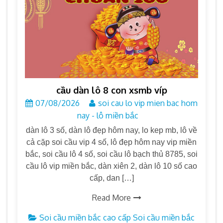
cầu dàn lô 8 con xsmb víp
07/08/2026
soi cau lo vip mien bac hom
nay - lô miền bắc
dàn lô 3 số, dàn lô đẹp hôm nay, lo kep mb, lô về
cả cặp soi cầu vip 4 số, lô đẹp hôm nay vip miền
bắc, soi cầu lô 4 số, soi cầu lô bạch thủ 8785, soi
cầu lô vip miền bắc, dàn xiên 2, dàn lô 10 số cao
cấp, dan […]
Read More
Soi cầu miền bắc cao cấp
Soi cầu miền bắc