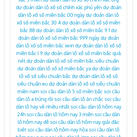
dự đoán dàn lô xổ số chính xác phú yên
dự đoán
dàn lô xổ số miền bắc 00 ngày
dự đoán dàn lô
xổ số miền bắc 30 4
dự đoán dàn lô xổ số miền
bắc 88
dự đoán dàn lô xổ số miền bắc 9 1
dự
đoán dàn lô xổ số miền bắc 999 ngày
dự đoán
dàn lô xổ số miền bắc iwin
dự đoán dàn lô xổ số
miền bắc l 9
dự đoán dàn lô xổ số miền bắc quả
nét
dự đoán dàn lô xổ số miền bắc siêu chuẩn
dự đoán dàn lô xổ số miền bắc ya
dự đoán dàn
lô xổ số siêu chuẩn bắc
dự đoán dàn lô xổ số
siêu chuẩn eu
dự đoán dàn lô xổ số siêu chuẩn
miền nam
soi cầu dàn lô 5 số miền bắc
soi cầu
dàn lô a trúng rồi
soi cầu dàn lô ăn chắc
soi cầu
dàn lô hay về nhiều nhất
soi cầu dàn lô hôm nay
24h
soi cầu dàn lô hôm nay 3 miền
soi cầu dàn
lô hôm nay đê
soi cầu dàn lô hôm nay giải đặc
biệt
soi cầu dàn lô hôm nay hòa
soi cầu dàn lô