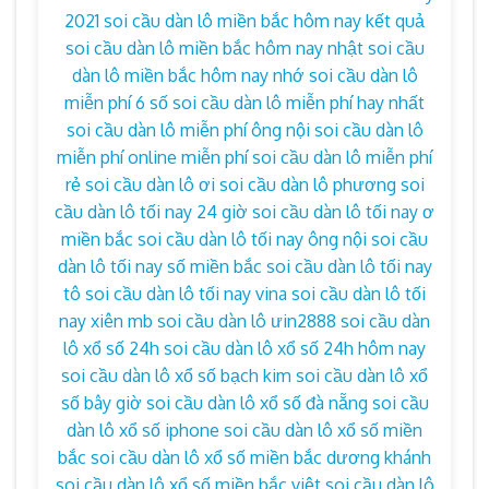
2021
soi cầu dàn lô miền bắc hôm nay kết quả
soi cầu dàn lô miền bắc hôm nay nhật
soi cầu
dàn lô miền bắc hôm nay nhớ
soi cầu dàn lô
miễn phí 6 số
soi cầu dàn lô miễn phí hay nhất
soi cầu dàn lô miễn phí ông nội
soi cầu dàn lô
miễn phí online miễn phí
soi cầu dàn lô miễn phí
rẻ
soi cầu dàn lô ơi
soi cầu dàn lô phương
soi
cầu dàn lô tối nay 24 giờ
soi cầu dàn lô tối nay ơ
miền bắc
soi cầu dàn lô tối nay ông nội
soi cầu
dàn lô tối nay số miền bắc
soi cầu dàn lô tối nay
tô
soi cầu dàn lô tối nay vina
soi cầu dàn lô tối
nay xiên mb
soi cầu dàn lô ưin2888
soi cầu dàn
lô xổ số 24h
soi cầu dàn lô xổ số 24h hôm nay
soi cầu dàn lô xổ số bạch kim
soi cầu dàn lô xổ
số bây giờ
soi cầu dàn lô xổ số đà nẵng
soi cầu
dàn lô xổ số iphone
soi cầu dàn lô xổ số miền
bắc
soi cầu dàn lô xổ số miền bắc dương khánh
soi cầu dàn lô xổ số miền bắc việt
soi cầu dàn lô