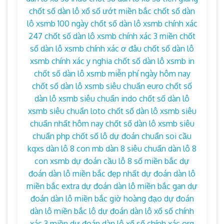
chốt số dàn lô xổ số ướt miền bắc
chốt số dàn
lô xsmb 100 ngày
chốt số dàn lô xsmb chính xác
247
chốt số dàn lô xsmb chính xác 3 miền
chốt
số dàn lô xsmb chính xác ơ đâu
chốt số dàn lô
xsmb chính xác y nghia
chốt số dàn lô xsmb in
chốt số dàn lô xsmb miễn phí ngày hôm nay
chốt số dàn lô xsmb siêu chuẩn euro
chốt số
dàn lô xsmb siêu chuẩn indo
chốt số dàn lô
xsmb siêu chuẩn loto
chốt số dàn lô xsmb siêu
chuẩn nhất hôm nay
chốt số dàn lô xsmb siêu
chuẩn php
chốt số lô dự đoán
chuẩn soi cầu
kqxs dàn lô 8 con mb
dàn 8 siêu chuẩn
dàn lô 8
con xsmb
dự đoán cầu lô 8 số miền bắc
dự
đoán dàn lô miền bắc đẹp nhất
dự đoán dàn lô
miền bắc extra
dự đoán dàn lô miền bắc gan
dự
đoán dàn lô miền bắc giờ hoàng đạo
dự đoán
dàn lô miền bắc lô
dự đoán dàn lô xổ số chính
xác 3 miền
dự đoán dàn lô xổ số chính xác org