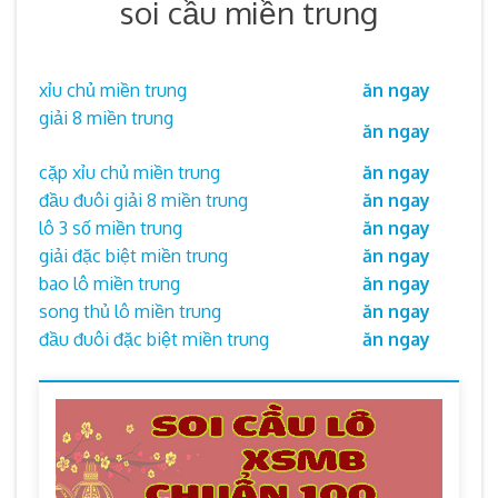
soi cầu miền trung
xỉu chủ miền trung
ăn ngay
giải 8 miền trung
ăn ngay
cặp xỉu chủ miền trung
ăn ngay
đầu đuôi giải 8 miền trung
ăn ngay
lô 3 số miền trung
ăn ngay
giải đặc biệt miền trung
ăn ngay
bao lô miền trung
ăn ngay
song thủ lô miền trung
ăn ngay
đầu đuôi đặc biệt miền trung
ăn ngay