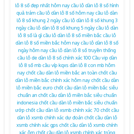
lô 8 số đẹp nhất hôm nay
cầu lô dàn lô 8 số hình
quả trám
cầu lô dàn lô 8 số hôm nay
cầu lô dàn
lô 8 số khung 2 ngày
cầu lô dàn lô 8 số khung 3
ngày
cầu lô dàn lô 8 số khung 5 ngày
cầu lô dàn
lô 8 số là gì
cầu lô dàn lô 8 số miền bắc
cầu lô
dàn lô 8 số miền bắc hôm nay
cầu lô dàn lô 8 số
ngày hôm nay
cầu lô dàn lô 8 số truyền thống
cầu lô de dàn lô 8 số chính xác 100
Cầu vip dàn
lô 8 số mb
cầu víp kqxs dàn lô 8 con mb hôm
nay
chốt cầu dàn lô miền bắc an toàn
chốt cầu
dàn lô miền bắc chính xác hôm nay
chốt cầu dàn
lô miền bắc euro
chốt cầu dàn lô miền bắc siêu
chuẩn an
chốt cầu dàn lô miền bắc siêu chuẩn
indonesia
chốt cầu dàn lô miền bắc siêu chuẩn
ướp
chốt cầu dàn lô xsmb chính xác 70
chốt cầu
dàn lô xsmb chính xác dự đoán
chốt cầu dàn lô
xsmb chính xác gps
chốt cầu dàn lô xsmb chính
xác ôm
chốt cầu dàn lô xsmb chính xác trúng