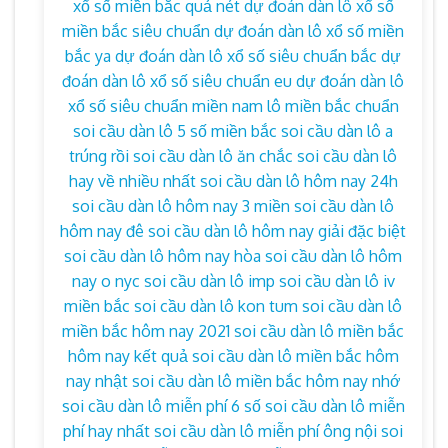
xổ số miền bắc quả nét
dự đoán dàn lô xổ số
miền bắc siêu chuẩn
dự đoán dàn lô xổ số miền
bắc ya
dự đoán dàn lô xổ số siêu chuẩn bắc
dự
đoán dàn lô xổ số siêu chuẩn eu
dự đoán dàn lô
xổ số siêu chuẩn miền nam
lô miền bắc chuẩn
soi cầu dàn lô 5 số miền bắc
soi cầu dàn lô a
trúng rồi
soi cầu dàn lô ăn chắc
soi cầu dàn lô
hay về nhiều nhất
soi cầu dàn lô hôm nay 24h
soi cầu dàn lô hôm nay 3 miền
soi cầu dàn lô
hôm nay đê
soi cầu dàn lô hôm nay giải đặc biệt
soi cầu dàn lô hôm nay hòa
soi cầu dàn lô hôm
nay o nyc
soi cầu dàn lô imp
soi cầu dàn lô iv
miền bắc
soi cầu dàn lô kon tum
soi cầu dàn lô
miền bắc hôm nay 2021
soi cầu dàn lô miền bắc
hôm nay kết quả
soi cầu dàn lô miền bắc hôm
nay nhật
soi cầu dàn lô miền bắc hôm nay nhớ
soi cầu dàn lô miễn phí 6 số
soi cầu dàn lô miễn
phí hay nhất
soi cầu dàn lô miễn phí ông nội
soi