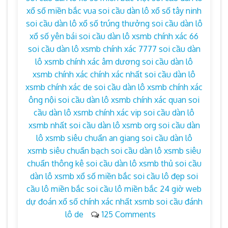
xổ số miền bắc vua
soi cầu dàn lô xổ số tây ninh
soi cầu dàn lô xổ số trúng thưởng
soi cầu dàn lô
xổ số yên bái
soi cầu dàn lô xsmb chính xác 66
soi cầu dàn lô xsmb chính xác 7777
soi cầu dàn
lô xsmb chính xác âm dương
soi cầu dàn lô
xsmb chính xác chính xác nhất
soi cầu dàn lô
xsmb chính xác de
soi cầu dàn lô xsmb chính xác
ông nội
soi cầu dàn lô xsmb chính xác quan
soi
cầu dàn lô xsmb chính xác vip
soi cầu dàn lô
xsmb nhất
soi cầu dàn lô xsmb org
soi cầu dàn
lô xsmb siêu chuẩn an giang
soi cầu dàn lô
xsmb siêu chuẩn bạch
soi cầu dàn lô xsmb siêu
chuẩn thông kê
soi cầu dàn lô xsmb thủ
soi cầu
dàn lô xsmb xổ số miền bắc
soi cầu lô đẹp
soi
cầu lô miền bắc
soi cầu lô miền bắc 24 giờ
web
dự đoán xổ số chính xác nhất
xsmb soi cầu đánh
lô de
125 Comments