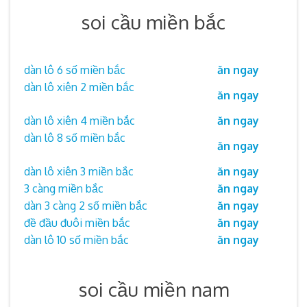
soi cầu miền bắc
dàn lô 6 số miền bắc
ăn ngay
dàn lô xiên 2 miền bắc
ăn ngay
dàn lô xiên 4 miền bắc
ăn ngay
dàn lô 8 số miền bắc
ăn ngay
dàn lô xiên 3 miền bắc
ăn ngay
3 càng miền bắc
ăn ngay
dàn 3 càng 2 số miền bắc
ăn ngay
đề đầu đuôi miền bắc
ăn ngay
dàn lô 10 số miền bắc
ăn ngay
soi cầu miền nam