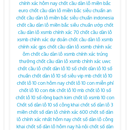
chính xác hôm nay
chốt cầu dàn lô miền bắc
euro
chốt cầu dàn lô miền bắc siêu chuẩn an
chốt cầu dàn lô miền bắc siêu chuẩn indonesia
chốt cầu dàn lô miền bắc siêu chuẩn ướp
chốt
cầu dàn lô xsmb chính xác 70
chốt cầu dàn lô
xsmb chính xác dự đoán
chốt cầu dàn lô xsmb
chính xác gps
chốt cầu dàn lô xsmb chính xác
ôm
chốt cầu dàn lô xsmb chính xác trúng
thưởng
chốt cầu dàn lô xsmb chính xác uwc
chốt cầu lô
chốt dàn lô 10 số
chốt dàn lô 10 số
chuẩn
chốt dàn lô 10 số siêu vip mb
chốt lô 10
chốt lô 10 con hôm nay
chốt lô 10 con miễn phí
chốt lô 10 con rbk
chốt lô 10 mb
chốt lô 10 số
chốt lô 10 số rồng bạch kim
chốt lô xsmb 10 con
Chốt số dàn lô 10 số công khai
chốt số dàn lô 3
miền
chốt số dàn lô chính xác 600
chốt số dàn
lô chính xác nhất hôm nay
chốt số dàn lô công
khai
chốt số dàn lô hôm nay hà nội
chốt số dàn