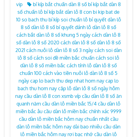
vip
bí kíp bắt chuẩn dàn 8 số
bí kíp bắt dàn 8
số chuẩn lô
bí kíp bắt dàn lô 8 con
bi kip bat de
10 so bach thu
bí kíp soi chuẩn lô
bí quyết dàn lô
8 số dàn lô 8 số
bí quyết đánh lô dàn lô 8 số
cách bắt dàn lô 8 số khung 5 ngày
cách dàn lô 8
số dàn lô 8 số 2020
cách dàn lô 8 số dàn lô 8 số
2021
cách nuôi lô dàn lô 8 số 3 ngày
cách soi dàn
lô 8 số
cách soi đề miền bắc chuẩn
cách soi lô
dàn lô 8 số miền bắc
cách tính lô dàn lô 8 số
chuẩn 100
cách vào tiền nuôi lô dàn lô 8 số 5
ngày
cap lo bach thu dep nhat hom nay
cap lo
bach thu hom nay
cặp lô dàn lô 8 số ngày hôm
nay
cầu dàn lô 8 con xsmb víp
cầu dàn lô 8 số ăn
quanh năm
cầu dàn lô miền bắc 15/4
cầu dàn lô
miền bắc âu
cầu dàn lô miền bắc chính xác 9999
cầu dàn lô miền bắc hôm nay chuẩn nhất
cầu
dàn lô miền bắc hôm nay dài bao nhiêu
cầu dàn
lô miền bắc hôm nay rơi bạc nhớ
cầu dàn lô