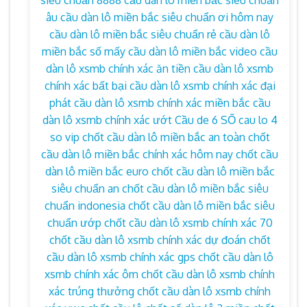
siêu chuẩn 8888
cầu dàn lô miền bắc siêu chuẩn
âu
cầu dàn lô miền bắc siêu chuẩn ơi hôm nay
cầu dàn lô miền bắc siêu chuẩn rẻ
cầu dàn lô
miền bắc số mấy
cầu dàn lô miền bắc video
cầu
dàn lô xsmb chính xác ăn tiền
cầu dàn lô xsmb
chính xác bất bại
cầu dàn lô xsmb chính xác đại
phát
cầu dàn lô xsmb chính xác miền bắc
cầu
dàn lô xsmb chính xác ướt
Cầu de 6 SỐ
cau lo 4
so vip
chốt cầu dàn lô miền bắc an toàn
chốt
cầu dàn lô miền bắc chính xác hôm nay
chốt cầu
dàn lô miền bắc euro
chốt cầu dàn lô miền bắc
siêu chuẩn an
chốt cầu dàn lô miền bắc siêu
chuẩn indonesia
chốt cầu dàn lô miền bắc siêu
chuẩn ướp
chốt cầu dàn lô xsmb chính xác 70
chốt cầu dàn lô xsmb chính xác dự đoán
chốt
cầu dàn lô xsmb chính xác gps
chốt cầu dàn lô
xsmb chính xác ôm
chốt cầu dàn lô xsmb chính
xác trúng thưởng
chốt cầu dàn lô xsmb chính