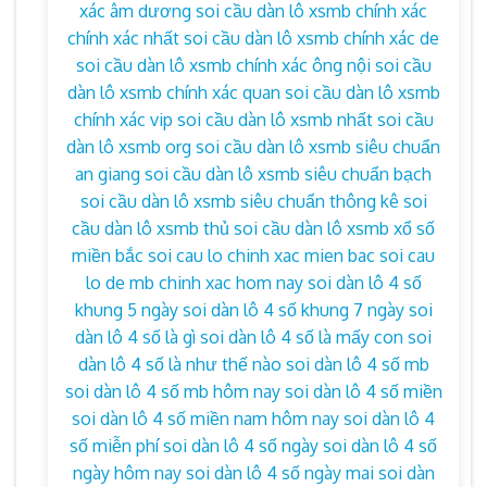
xác âm dương
soi cầu dàn lô xsmb chính xác
chính xác nhất
soi cầu dàn lô xsmb chính xác de
soi cầu dàn lô xsmb chính xác ông nội
soi cầu
dàn lô xsmb chính xác quan
soi cầu dàn lô xsmb
chính xác vip
soi cầu dàn lô xsmb nhất
soi cầu
dàn lô xsmb org
soi cầu dàn lô xsmb siêu chuẩn
an giang
soi cầu dàn lô xsmb siêu chuẩn bạch
soi cầu dàn lô xsmb siêu chuẩn thông kê
soi
cầu dàn lô xsmb thủ
soi cầu dàn lô xsmb xổ số
miền bắc
soi cau lo chinh xac mien bac
soi cau
lo de mb chinh xac hom nay
soi dàn lô 4 số
khung 5 ngày
soi dàn lô 4 số khung 7 ngày
soi
dàn lô 4 số là gì
soi dàn lô 4 số là mấy con
soi
dàn lô 4 số là như thế nào
soi dàn lô 4 số mb
soi dàn lô 4 số mb hôm nay
soi dàn lô 4 số miền
soi dàn lô 4 số miền nam hôm nay
soi dàn lô 4
số miễn phí
soi dàn lô 4 số ngày
soi dàn lô 4 số
ngày hôm nay
soi dàn lô 4 số ngày mai
soi dàn