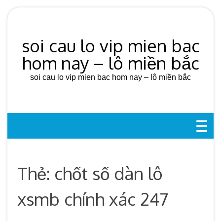
Skip
to
content
soi cau lo vip mien bac
hom nay – lô miền bắc
soi cau lo vip mien bac hom nay – lô miền bắc
Thẻ:
chốt số dàn lô
xsmb chính xác 247