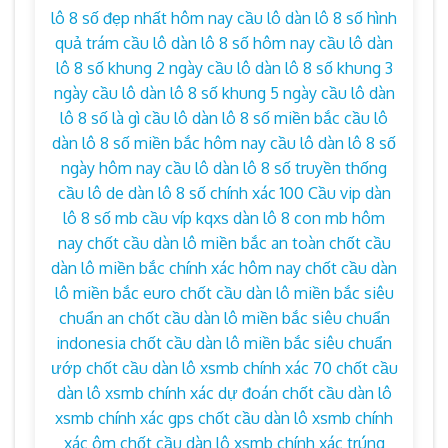
lô 8 số đẹp nhất hôm nay
cầu lô dàn lô 8 số hình
quả trám
cầu lô dàn lô 8 số hôm nay
cầu lô dàn
lô 8 số khung 2 ngày
cầu lô dàn lô 8 số khung 3
ngày
cầu lô dàn lô 8 số khung 5 ngày
cầu lô dàn
lô 8 số là gì
cầu lô dàn lô 8 số miền bắc
cầu lô
dàn lô 8 số miền bắc hôm nay
cầu lô dàn lô 8 số
ngày hôm nay
cầu lô dàn lô 8 số truyền thống
cầu lô de dàn lô 8 số chính xác 100
Cầu vip dàn
lô 8 số mb
cầu víp kqxs dàn lô 8 con mb hôm
nay
chốt cầu dàn lô miền bắc an toàn
chốt cầu
dàn lô miền bắc chính xác hôm nay
chốt cầu dàn
lô miền bắc euro
chốt cầu dàn lô miền bắc siêu
chuẩn an
chốt cầu dàn lô miền bắc siêu chuẩn
indonesia
chốt cầu dàn lô miền bắc siêu chuẩn
ướp
chốt cầu dàn lô xsmb chính xác 70
chốt cầu
dàn lô xsmb chính xác dự đoán
chốt cầu dàn lô
xsmb chính xác gps
chốt cầu dàn lô xsmb chính
xác ôm
chốt cầu dàn lô xsmb chính xác trúng