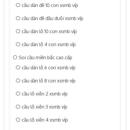
cầu dàn đề 10 con xsmb víp
cầu dàn đề đầu đuôi xsmb víp
cầu dàn lô 10 con xsmb víp
cầu dàn lô 4 con xsmb víp
Soi cầu miền bắc cao cấp
cầu dàn lô 6 con xsmb víp
cầu dàn lô 8 con xsmb víp
cầu lô xiên 2 xsmb víp
cầu lô xiên 3 xsmb víp
cầu lô xiên 4 xsmb víp