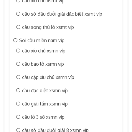
cầu xíu chủ xsmt víp
cầu sớ đầu đuôi giải đặc biệt xsmt víp
cầu song thủ lô xsmt víp
Soi cầu miền nam vip
cầu xíu chủ xsmn víp
cầu bao lô xsmn víp
cầu cặp xíu chủ xsmn víp
cầu đặc biệt xsmn víp
cầu giải tám xsmn víp
cầu lô 3 số xsmn víp
cầu sớ đầu đuôi giải 8 xsmn víp