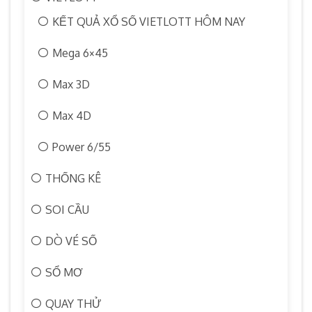
KẾT QUẢ XỔ SỐ VIETLOTT HÔM NAY
Mega 6×45
Max 3D
Max 4D
Power 6/55
THỐNG KÊ
SOI CẦU
DÒ VÉ SỐ
SỔ MƠ
QUAY THỬ