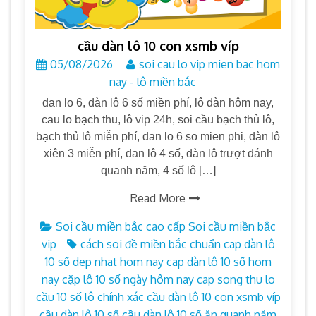
cầu dàn lô 10 con xsmb víp
05/08/2026
soi cau lo vip mien bac hom
nay - lô miền bắc
dan lo 6, dàn lô 6 số miền phí, lô dàn hôm nay,
cau lo bạch thu, lô vip 24h, soi cầu bạch thủ lô,
bạch thủ lô miễn phí, dan lo 6 so mien phi, dàn lô
xiên 3 miễn phí, dan lô 4 số, dàn lô trượt đánh
quanh năm, 4 số lô […]
Read More
Soi cầu miền bắc cao cấp
Soi cầu miền bắc
vip
cách soi đề miền bắc chuẩn
cap dàn lô
10 số dep nhat hom nay
cap dàn lô 10 số hom
nay
cặp lô 10 số ngày hôm nay
cap song thu lo
cầu 10 số lô chính xác
cầu dàn lô 10 con xsmb víp
cầu dàn lô 10 số
cầu dàn lô 10 số ăn quanh năm