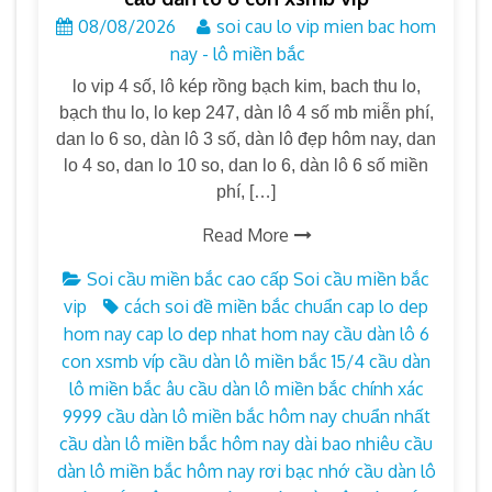
08/08/2026
soi cau lo vip mien bac hom
nay - lô miền bắc
lo vip 4 số, lô kép rồng bạch kim, bach thu lo,
bạch thu lo, lo kep 247, dàn lô 4 số mb miễn phí,
dan lo 6 so, dàn lô 3 số, dàn lô đẹp hôm nay, dan
lo 4 so, dan lo 10 so, dan lo 6, dàn lô 6 số miền
phí, […]
Read More
Soi cầu miền bắc cao cấp
Soi cầu miền bắc
vip
cách soi đề miền bắc chuẩn
cap lo dep
hom nay
cap lo dep nhat hom nay
cầu dàn lô 6
con xsmb víp
cầu dàn lô miền bắc 15/4
cầu dàn
lô miền bắc âu
cầu dàn lô miền bắc chính xác
9999
cầu dàn lô miền bắc hôm nay chuẩn nhất
cầu dàn lô miền bắc hôm nay dài bao nhiêu
cầu
dàn lô miền bắc hôm nay rơi bạc nhớ
cầu dàn lô