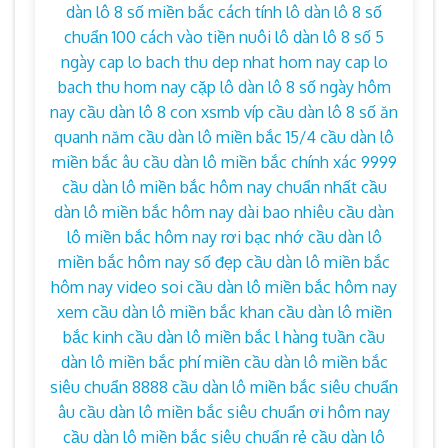
dàn lô 8 số miền bắc
cách tính lô dàn lô 8 số
chuẩn 100
cách vào tiền nuôi lô dàn lô 8 số 5
ngày
cap lo bach thu dep nhat hom nay
cap lo
bach thu hom nay
cặp lô dàn lô 8 số ngày hôm
nay
cầu dàn lô 8 con xsmb víp
cầu dàn lô 8 số ăn
quanh năm
cầu dàn lô miền bắc 15/4
cầu dàn lô
miền bắc âu
cầu dàn lô miền bắc chính xác 9999
cầu dàn lô miền bắc hôm nay chuẩn nhất
cầu
dàn lô miền bắc hôm nay dài bao nhiêu
cầu dàn
lô miền bắc hôm nay rơi bạc nhớ
cầu dàn lô
miền bắc hôm nay số đẹp
cầu dàn lô miền bắc
hôm nay video soi
cầu dàn lô miền bắc hôm nay
xem
cầu dàn lô miền bắc khan
cầu dàn lô miền
bắc kinh
cầu dàn lô miền bắc l hàng tuần
cầu
dàn lô miền bắc phí miền
cầu dàn lô miền bắc
siêu chuẩn 8888
cầu dàn lô miền bắc siêu chuẩn
âu
cầu dàn lô miền bắc siêu chuẩn ơi hôm nay
cầu dàn lô miền bắc siêu chuẩn rẻ
cầu dàn lô