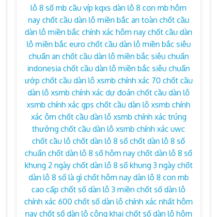
lô 8 số mb
cầu víp kqxs dàn lô 8 con mb hôm
nay
chốt cầu dàn lô miền bắc an toàn
chốt cầu
dàn lô miền bắc chính xác hôm nay
chốt cầu dàn
lô miền bắc euro
chốt cầu dàn lô miền bắc siêu
chuẩn an
chốt cầu dàn lô miền bắc siêu chuẩn
indonesia
chốt cầu dàn lô miền bắc siêu chuẩn
ướp
chốt cầu dàn lô xsmb chính xác 70
chốt cầu
dàn lô xsmb chính xác dự đoán
chốt cầu dàn lô
xsmb chính xác gps
chốt cầu dàn lô xsmb chính
xác ôm
chốt cầu dàn lô xsmb chính xác trúng
thưởng
chốt cầu dàn lô xsmb chính xác uwc
chốt cầu lô
chốt dàn lô 8 số
chốt dàn lô 8 số
chuẩn
chốt dàn lô 8 số hôm nay
chốt dàn lô 8 số
khung 2 ngày
chốt dàn lô 8 số khung 3 ngày
chốt
dàn lô 8 số là gì
chốt hôm nay dàn lô 8 con mb
cao cấp
chốt số dàn lô 3 miền
chốt số dàn lô
chính xác 600
chốt số dàn lô chính xác nhất hôm
nay
chốt số dàn lô công khai
chốt số dàn lô hôm