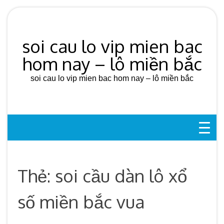
Skip
to
content
soi cau lo vip mien bac
hom nay – lô miền bắc
soi cau lo vip mien bac hom nay – lô miền bắc
Thẻ:
soi cầu dàn lô xổ
số miền bắc vua