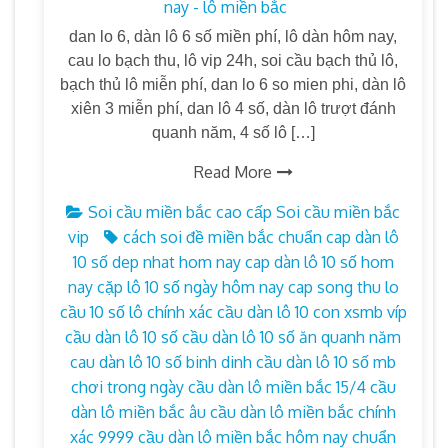
nay - lô miền bắc
dan lo 6, dàn lô 6 số miền phí, lô dàn hôm nay,
cau lo bạch thu, lô vip 24h, soi cầu bạch thủ lô,
bạch thủ lô miễn phí, dan lo 6 so mien phi, dàn lô
xiên 3 miễn phí, dan lô 4 số, dàn lô trượt đánh
quanh năm, 4 số lô […]
Read More
Soi cầu miền bắc cao cấp
Soi cầu miền bắc
vip
cách soi đề miền bắc chuẩn
cap dàn lô
10 số dep nhat hom nay
cap dàn lô 10 số hom
nay
cặp lô 10 số ngày hôm nay
cap song thu lo
cầu 10 số lô chính xác
cầu dàn lô 10 con xsmb víp
cầu dàn lô 10 số
cầu dàn lô 10 số ăn quanh năm
cau dàn lô 10 số binh dinh
cầu dàn lô 10 số mb
chơi trong ngày
cầu dàn lô miền bắc 15/4
cầu
dàn lô miền bắc âu
cầu dàn lô miền bắc chính
xác 9999
cầu dàn lô miền bắc hôm nay chuẩn