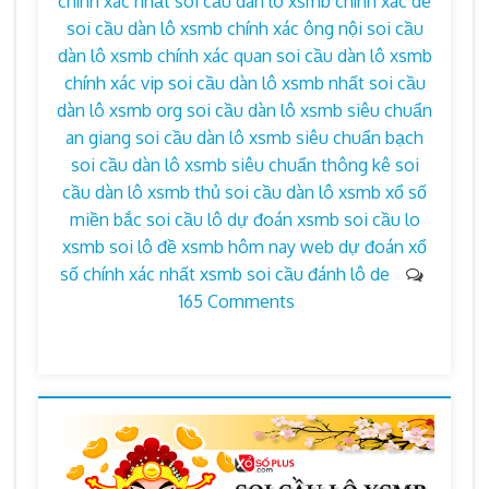
chính xác nhất
soi cầu dàn lô xsmb chính xác de
soi cầu dàn lô xsmb chính xác ông nội
soi cầu
dàn lô xsmb chính xác quan
soi cầu dàn lô xsmb
chính xác vip
soi cầu dàn lô xsmb nhất
soi cầu
dàn lô xsmb org
soi cầu dàn lô xsmb siêu chuẩn
an giang
soi cầu dàn lô xsmb siêu chuẩn bạch
soi cầu dàn lô xsmb siêu chuẩn thông kê
soi
cầu dàn lô xsmb thủ
soi cầu dàn lô xsmb xổ số
miền bắc
soi cầu lô dự đoán xsmb
soi cầu lo
xsmb
soi lô đề xsmb hôm nay
web dự đoán xổ
số chính xác nhất
xsmb soi cầu đánh lô de
165 Comments