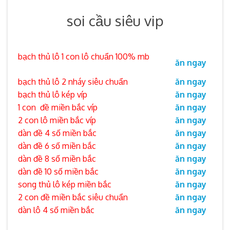
soi cầu siêu vip
bạch thủ lô 1 con lô chuẩn 100% mb
ăn ngay
bạch thủ lô 2 nháy siêu chuẩn
ăn ngay
bạch thủ lô kép víp
ăn ngay
1 con đề miền bắc víp
ăn ngay
2 con lô miền bắc víp
ăn ngay
dàn đề 4 số miền bắc
ăn ngay
dàn đề 6 số miền bắc
ăn ngay
dàn đề 8 số miền bắc
ăn ngay
dàn đề 10 số miền bắc
ăn ngay
song thủ lô kép miền bắc
ăn ngay
2 con đề miền bắc siêu chuẩn
ăn ngay
dàn lô 4 số miền bắc
ăn ngay