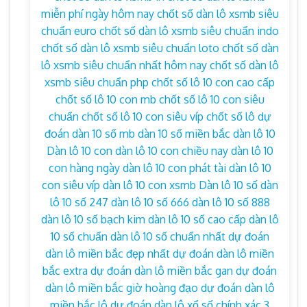
miễn phí ngày hôm nay
chốt số dàn lô xsmb siêu
chuẩn euro
chốt số dàn lô xsmb siêu chuẩn indo
chốt số dàn lô xsmb siêu chuẩn loto
chốt số dàn
lô xsmb siêu chuẩn nhất hôm nay
chốt số dàn lô
xsmb siêu chuẩn php
chốt số lô 10 con cao cấp
chốt số lô 10 con mb
chốt số lô 10 con siêu
chuẩn
chốt số lô 10 con siêu víp
chốt số lô dự
đoán
dàn 10 số mb
dàn 10 số miền bắc
dàn lô 10
Dàn lô 10 con
dàn lô 10 con chiều nay
dàn lô 10
con hàng ngày
dàn lô 10 con phát tài
dàn lô 10
con siêu víp
dàn lô 10 con xsmb
Dàn lô 10 số
dàn
lô 10 số 247
dàn lô 10 số 666
dàn lô 10 số 888
dàn lô 10 số bạch kim
dàn lô 10 số cao cấp
dàn lô
10 số chuẩn
dàn lô 10 số chuẩn nhất
dự đoán
dàn lô miền bắc đẹp nhất
dự đoán dàn lô miền
bắc extra
dự đoán dàn lô miền bắc gan
dự đoán
dàn lô miền bắc giờ hoàng đạo
dự đoán dàn lô
miền bắc lô
dự đoán dàn lô xổ số chính xác 3