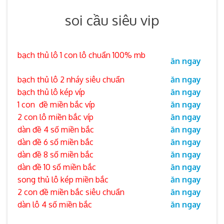
soi cầu siêu vip
bạch thủ lô 1 con lô chuẩn 100% mb
ăn ngay
bạch thủ lô 2 nháy siêu chuẩn
ăn ngay
bạch thủ lô kép víp
ăn ngay
1 con đề miền bắc víp
ăn ngay
2 con lô miền bắc víp
ăn ngay
dàn đề 4 số miền bắc
ăn ngay
dàn đề 6 số miền bắc
ăn ngay
dàn đề 8 số miền bắc
ăn ngay
dàn đề 10 số miền bắc
ăn ngay
song thủ lô kép miền bắc
ăn ngay
2 con đề miền bắc siêu chuẩn
ăn ngay
dàn lô 4 số miền bắc
ăn ngay