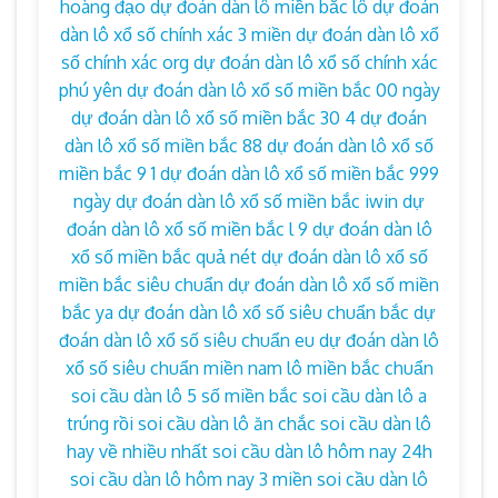
hoàng đạo
dự đoán dàn lô miền bắc lô
dự đoán
dàn lô xổ số chính xác 3 miền
dự đoán dàn lô xổ
số chính xác org
dự đoán dàn lô xổ số chính xác
phú yên
dự đoán dàn lô xổ số miền bắc 00 ngày
dự đoán dàn lô xổ số miền bắc 30 4
dự đoán
dàn lô xổ số miền bắc 88
dự đoán dàn lô xổ số
miền bắc 9 1
dự đoán dàn lô xổ số miền bắc 999
ngày
dự đoán dàn lô xổ số miền bắc iwin
dự
đoán dàn lô xổ số miền bắc l 9
dự đoán dàn lô
xổ số miền bắc quả nét
dự đoán dàn lô xổ số
miền bắc siêu chuẩn
dự đoán dàn lô xổ số miền
bắc ya
dự đoán dàn lô xổ số siêu chuẩn bắc
dự
đoán dàn lô xổ số siêu chuẩn eu
dự đoán dàn lô
xổ số siêu chuẩn miền nam
lô miền bắc chuẩn
soi cầu dàn lô 5 số miền bắc
soi cầu dàn lô a
trúng rồi
soi cầu dàn lô ăn chắc
soi cầu dàn lô
hay về nhiều nhất
soi cầu dàn lô hôm nay 24h
soi cầu dàn lô hôm nay 3 miền
soi cầu dàn lô