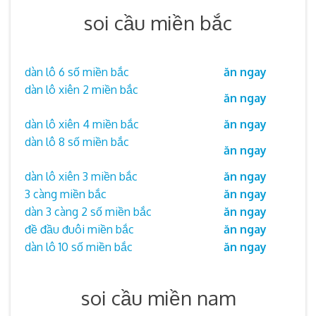
soi cầu miền bắc
dàn lô 6 số miền bắc
ăn ngay
dàn lô xiên 2 miền bắc
ăn ngay
dàn lô xiên 4 miền bắc
ăn ngay
dàn lô 8 số miền bắc
ăn ngay
dàn lô xiên 3 miền bắc
ăn ngay
3 càng miền bắc
ăn ngay
dàn 3 càng 2 số miền bắc
ăn ngay
đề đầu đuôi miền bắc
ăn ngay
dàn lô 10 số miền bắc
ăn ngay
soi cầu miền nam