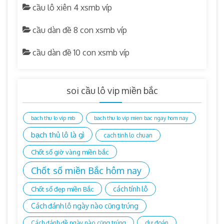
cầu lô xiên 4 xsmb víp
cầu dàn đề 8 con xsmb víp
cầu dàn đề 10 con xsmb víp
soi cầu lô vip miền bắc
bach thu lo vip mb
bach thu lo vip mien bac ngay hom nay
bạch thủ lô là gì
cach tinh lo chuan
Chốt số giờ vàng miền bắc
Chốt số miền Bắc hôm nay
Chốt số đẹp miền Bắc
cách tính lô
Cách đánh lô ngày nào cũng trúng
dự đoán
Cách đánh đề ngày nào cũng trúng