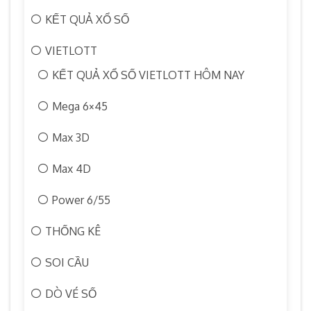
KẾT QUẢ XỔ SỐ
VIETLOTT
KẾT QUẢ XỔ SỐ VIETLOTT HÔM NAY
Mega 6×45
Max 3D
Max 4D
Power 6/55
THỐNG KÊ
SOI CẦU
DÒ VÉ SỐ