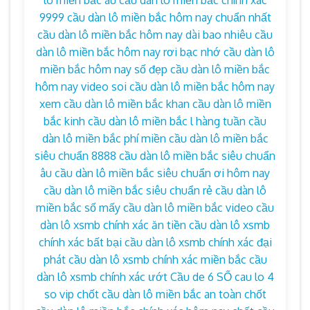
lô miền bắc âu
cầu dàn lô miền bắc chính xác
9999
cầu dàn lô miền bắc hôm nay chuẩn nhất
cầu dàn lô miền bắc hôm nay dài bao nhiêu
cầu
dàn lô miền bắc hôm nay rơi bạc nhớ
cầu dàn lô
miền bắc hôm nay số đẹp
cầu dàn lô miền bắc
hôm nay video soi
cầu dàn lô miền bắc hôm nay
xem
cầu dàn lô miền bắc khan
cầu dàn lô miền
bắc kinh
cầu dàn lô miền bắc l hàng tuần
cầu
dàn lô miền bắc phí miền
cầu dàn lô miền bắc
siêu chuẩn 8888
cầu dàn lô miền bắc siêu chuẩn
âu
cầu dàn lô miền bắc siêu chuẩn ơi hôm nay
cầu dàn lô miền bắc siêu chuẩn rẻ
cầu dàn lô
miền bắc số mấy
cầu dàn lô miền bắc video
cầu
dàn lô xsmb chính xác ăn tiền
cầu dàn lô xsmb
chính xác bất bại
cầu dàn lô xsmb chính xác đại
phát
cầu dàn lô xsmb chính xác miền bắc
cầu
dàn lô xsmb chính xác ướt
Cầu de 6 SỐ
cau lo 4
so vip
chốt cầu dàn lô miền bắc an toàn
chốt