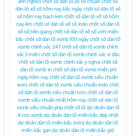
anh nghèo
chốt số dàn lô xổ số chuẩn
chốt số
dàn lô xổ số hôm nay bắc ngày
chốt số dàn lô xổ
số hôm nay bạch kim
chốt số dàn lô xổ số hôm
nay êm
chốt số dàn lô xổ số indo
chốt số dàn lô
xổ số tiền giang
chốt số dàn lô xổ số ướt miền
bắc
chốt số dàn lô xsmb 100 ngày
chốt số dàn lô
xsmb chính xác 247
chốt số dàn lô xsmb chính
xác 3 miền
chốt số dàn lô xsmb chính xác ơ đâu
chốt số dàn lô xsmb chính xác y nghia
chốt số
dàn lô xsmb in
chốt số dàn lô xsmb miễn phí
ngày hôm nay
chốt số dàn lô xsmb siêu chuẩn
euro
chốt số dàn lô xsmb siêu chuẩn indo
chốt
số dàn lô xsmb siêu chuẩn loto
chốt số dàn lô
xsmb siêu chuẩn nhất hôm nay
chốt số dàn lô
xsmb siêu chuẩn php
chốt số lô dự đoán
dàn lô
4 con xsmb
dự đoán dàn lô miền bắc đẹp nhất
dự đoán dàn lô miền bắc extra
dự đoán dàn lô
miền bắc gan
dự đoán dàn lô miền bắc giờ