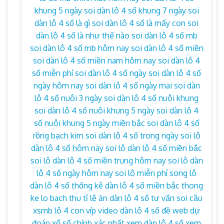
khung 5 ngày
soi dàn lô 4 số khung 7 ngày
soi
dàn lô 4 số là gì
soi dàn lô 4 số là mấy con
soi
dàn lô 4 số là như thế nào
soi dàn lô 4 số mb
soi dàn lô 4 số mb hôm nay
soi dàn lô 4 số miền
soi dàn lô 4 số miền nam hôm nay
soi dàn lô 4
số miễn phí
soi dàn lô 4 số ngày
soi dàn lô 4 số
ngày hôm nay
soi dàn lô 4 số ngày mai
soi dàn
lô 4 số nuôi 3 ngày
soi dàn lô 4 số nuôi khung
soi dàn lô 4 số nuôi khung 5 ngày
soi dàn lô 4
số nuôi khung 5 ngày miền bắc
soi dàn lô 4 số
rồng bạch kim
soi dàn lô 4 số trong ngày
soi lô
dàn lô 4 số hôm nay
soi lô dàn lô 4 số miền bắc
soi lô dàn lô 4 số miền trung hôm nay
soi lô dàn
lô 4 số ngày hôm nay
soi lô miễn phí
song lô
dàn lô 4 số
thống kê dàn lô 4 số miền bắc
thong
ke lo bach thu
tỉ lệ ăn dàn lô 4 số
tư vấn soi cầu
xsmb lô 4 con víp
video dàn lô 4 số đề
web dự
đoán xổ số chính xác nhất
xem dàn lô 4 số
xem