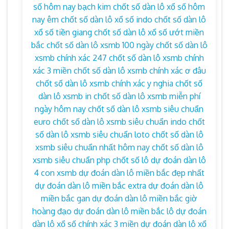
số hôm nay bạch kim
chốt số dàn lô xổ số hôm
nay êm
chốt số dàn lô xổ số indo
chốt số dàn lô
xổ số tiền giang
chốt số dàn lô xổ số ướt miền
bắc
chốt số dàn lô xsmb 100 ngày
chốt số dàn lô
xsmb chính xác 247
chốt số dàn lô xsmb chính
xác 3 miền
chốt số dàn lô xsmb chính xác ơ đâu
chốt số dàn lô xsmb chính xác y nghia
chốt số
dàn lô xsmb in
chốt số dàn lô xsmb miễn phí
ngày hôm nay
chốt số dàn lô xsmb siêu chuẩn
euro
chốt số dàn lô xsmb siêu chuẩn indo
chốt
số dàn lô xsmb siêu chuẩn loto
chốt số dàn lô
xsmb siêu chuẩn nhất hôm nay
chốt số dàn lô
xsmb siêu chuẩn php
chốt số lô dự đoán
dàn lô
4 con xsmb
dự đoán dàn lô miền bắc đẹp nhất
dự đoán dàn lô miền bắc extra
dự đoán dàn lô
miền bắc gan
dự đoán dàn lô miền bắc giờ
hoàng đạo
dự đoán dàn lô miền bắc lô
dự đoán
dàn lô xổ số chính xác 3 miền
dự đoán dàn lô xổ