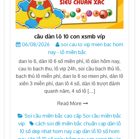
cầu dàn lô 10 con xsmb víp
06/08/2026
soi cau lo vip mien bac hom
nay - lô miền bắc
dan lo 6, dàn lô 6 số miền phí, lô dàn hôm nay,
cau lo bạch thu, lô vip 24h, soi cầu bạch thủ lô,
bạch thủ lô miễn phí, dan lo 6 so mien phi, dàn lô
xiên 3 miễn phí, dan lô 4 số, dàn lô trượt đánh
quanh năm, 4 số lô […]
Read More
Soi cầu miền bắc cao cấp
Soi cầu miền bắc
vip
cách soi đề miền bắc chuẩn
cap dàn lô
10 số dep nhat hom nay
cap dàn lô 10 số hom
nay
cặp lô 10 số ngày hôm nay
cap song thu lo