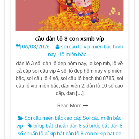
cầu dàn lô 8 con xsmb víp
06/08/2026
soi cau lo vip mien bac hom
nay - lô miền bắc
dàn lô 3 số, dàn lô đẹp hôm nay, lo kep mb, lô về
cả cặp soi cầu vip 4 số, lô đẹp hôm nay vip miền
bắc, soi cầu lô 4 số, soi cầu lô bạch thủ 8785, soi
cầu lô vip miền bắc, dàn xiên 2, dàn lô 10 số cao
cấp, dan […]
Read More
Soi cầu miền bắc cao cấp
Soi cầu miền bắc
vip
bí kíp bắt chuẩn dàn 8 số
bí kíp bắt dàn 8
số chuẩn lô
bí kíp bắt dàn lô 8 con
bi kip bat de