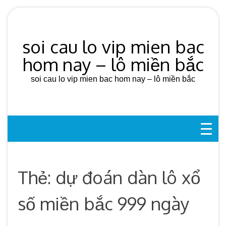
Skip
to
content
soi cau lo vip mien bac
hom nay – lô miền bắc
soi cau lo vip mien bac hom nay – lô miền bắc
Thẻ:
dự đoán dàn lô xổ
số miền bắc 999 ngày