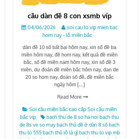
cầu dàn đề 8 con xsmb víp
04/06/2026
soi cau lo vip mien bac
hom nay - lô miền bắc
dàn đề 10 số bất bại hôm nay, xin số đề ba
miền hôm nay, đề hom nay, kết quả đề miền
bắc, số đề miền nam hôm nay, xin số đề 3
miền, dự đoán đề miền bắc hôm nay, dan de
20 so hom nay, đoán số đề, đề miền bắc
ngày hôm […]
Read More
Soi cầu miền bắc cao cấp
Soi cầu miền
bắc vip
bach thu de 8 so ha noi
bach thu
de 8s ve so may
bạch thủ đề ở dàn 8 số
bach
thu lo 555
bạch thủ lô là gì
bach thu lo vip mb