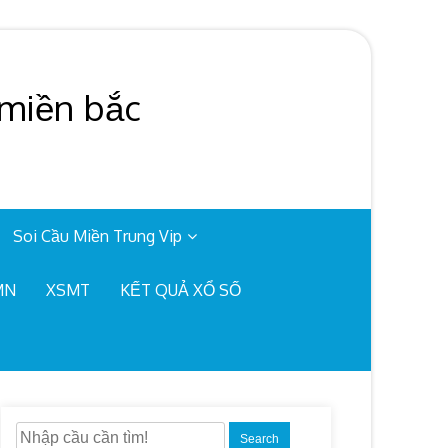
 miền bắc
Soi Cầu Miền Trung Vip
MN
XSMT
KẾT QUẢ XỔ SỐ
Search