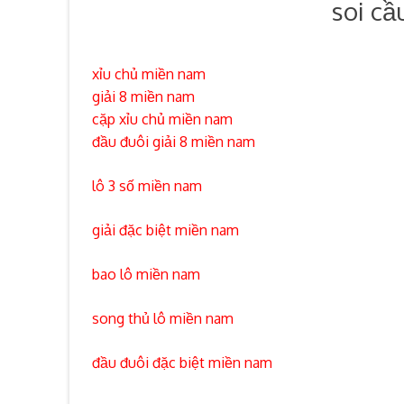
soi c
xỉu chủ miền nam
giải 8 miền nam
cặp xỉu chủ miền nam
đầu đuôi giải 8 miền nam
lô 3 số miền nam
giải đặc biệt miền nam
bao lô miền nam
song thủ lô miền nam
đầu đuôi đặc biệt miền nam