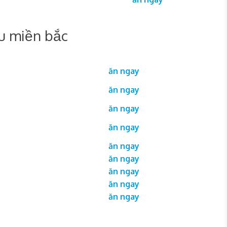
ầu miền bắc
ăn ngay
ăn ngay
ăn ngay
ăn ngay
ăn ngay
ăn ngay
ăn ngay
ăn ngay
ăn ngay