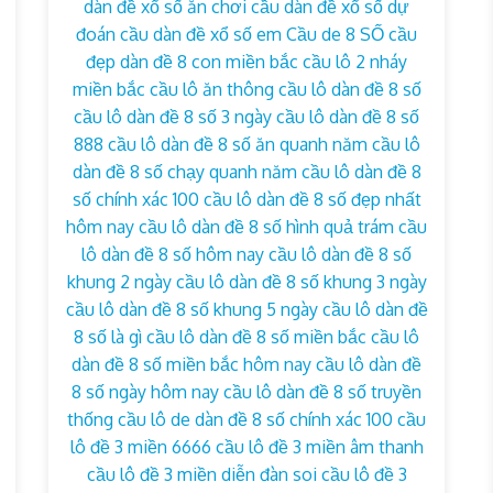
dàn đề xổ số ăn chơi
cầu dàn đề xổ số dự
đoán
cầu dàn đề xổ số em
Cầu de 8 SỐ
cầu
đẹp dàn đề 8 con miền bắc
cầu lô 2 nháy
miền bắc
cầu lô ăn thông
cầu lô dàn đề 8 số
cầu lô dàn đề 8 số 3 ngày
cầu lô dàn đề 8 số
888
cầu lô dàn đề 8 số ăn quanh năm
cầu lô
dàn đề 8 số chạy quanh năm
cầu lô dàn đề 8
số chính xác 100
cầu lô dàn đề 8 số đẹp nhất
hôm nay
cầu lô dàn đề 8 số hình quả trám
cầu
lô dàn đề 8 số hôm nay
cầu lô dàn đề 8 số
khung 2 ngày
cầu lô dàn đề 8 số khung 3 ngày
cầu lô dàn đề 8 số khung 5 ngày
cầu lô dàn đề
8 số là gì
cầu lô dàn đề 8 số miền bắc
cầu lô
dàn đề 8 số miền bắc hôm nay
cầu lô dàn đề
8 số ngày hôm nay
cầu lô dàn đề 8 số truyền
thống
cầu lô de dàn đề 8 số chính xác 100
cầu
lô đề 3 miền 6666
cầu lô đề 3 miền âm thanh
cầu lô đề 3 miền diễn đàn soi
cầu lô đề 3