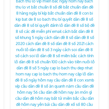
bach thu lo vip mien bac ngay hom nay
bach
thu lo vt
bắt chuẩn 8 số đề
bắt chuẩn dàn đề
8 hàng ngày
bí kíp bắt chuẩn dàn đề 8 con
bi
kip bat de 8 so bach thu
bí quyết dàn đề 8 số
dàn đề 8 số
bí quyết đánh lô dàn đề 8 số
bộ đề
8 số
các đề miễn phí email
cách bắt dàn đề 8
số khung 5 ngày
cách dàn đề 8 số dàn đề 8 số
2020
cách dàn đề 8 số dàn đề 8 số 2021
cách
nuôi lô dàn đề 8 số 3 ngày
cách soi dàn đề 8
số
cách soi lô dàn đề 8 số miền bắc
cách tính
lô dàn đề 8 số chuẩn 100
cách vào tiền nuôi lô
dàn đề 8 số 5 ngày
cap lo bach thu dep nhat
hom nay
cap lo bach thu hom nay
cặp lô dàn
đề 8 số ngày hôm nay
cầu dàn đề 8 con xsmb
víp
cầu dàn đề 8 số ăn quanh năm
cầu dàn đề
hôm nay 56
cầu dàn đề hôm nay ăn món gì
cầu dàn đề hôm nay bất tử miền bắc
cầu dàn
đề hôm nay yên bái
cầu dàn đề xổ số 80
cầu