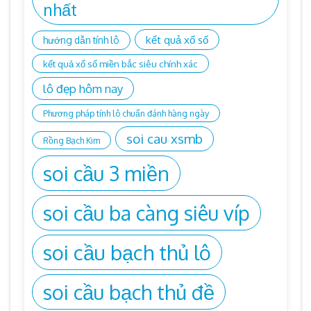
nhất
kết quả xổ số
hướng dẫn tính lô
kết quả xổ số miền bắc siêu chính xác
lô đẹp hôm nay
Phương pháp tính lô chuẩn đánh hàng ngày
soi cau xsmb
Rồng Bạch Kim
soi cầu 3 miền
soi cầu ba càng siêu víp
soi cầu bạch thủ lô
soi cầu bạch thủ đề