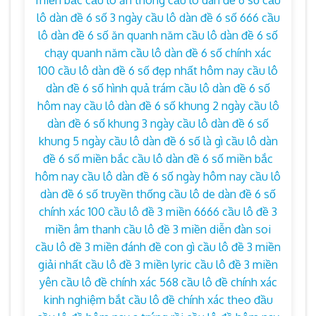
lô dàn đề 6 số 3 ngày
cầu lô dàn đề 6 số 666
cầu
lô dàn đề 6 số ăn quanh năm
cầu lô dàn đề 6 số
chạy quanh năm
cầu lô dàn đề 6 số chính xác
100
cầu lô dàn đề 6 số đẹp nhất hôm nay
cầu lô
dàn đề 6 số hình quả trám
cầu lô dàn đề 6 số
hôm nay
cầu lô dàn đề 6 số khung 2 ngày
cầu lô
dàn đề 6 số khung 3 ngày
cầu lô dàn đề 6 số
khung 5 ngày
cầu lô dàn đề 6 số là gì
cầu lô dàn
đề 6 số miền bắc
cầu lô dàn đề 6 số miền bắc
hôm nay
cầu lô dàn đề 6 số ngày hôm nay
cầu lô
dàn đề 6 số truyền thống
cầu lô de dàn đề 6 số
chính xác 100
cầu lô đề 3 miền 6666
cầu lô đề 3
miền âm thanh
cầu lô đề 3 miền diễn đàn soi
cầu lô đề 3 miền đánh đề con gì
cầu lô đề 3 miền
giải nhất
cầu lô đề 3 miền lyric
cầu lô đề 3 miền
yên
cầu lô đề chính xác 568
cầu lô đề chính xác
kinh nghiệm bắt
cầu lô đề chính xác theo đầu