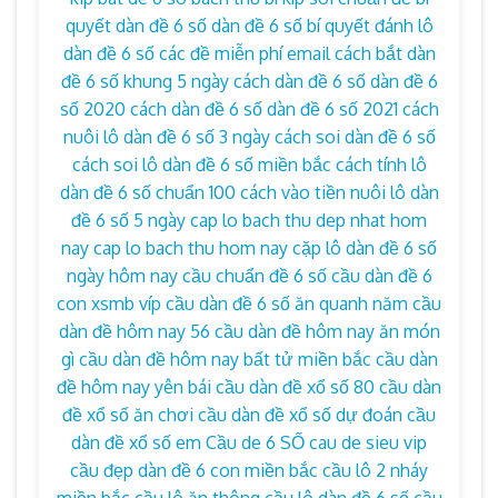
quyết dàn đề 6 số dàn đề 6 số
bí quyết đánh lô
dàn đề 6 số
các đề miễn phí email
cách bắt dàn
đề 6 số khung 5 ngày
cách dàn đề 6 số dàn đề 6
số 2020
cách dàn đề 6 số dàn đề 6 số 2021
cách
nuôi lô dàn đề 6 số 3 ngày
cách soi dàn đề 6 số
cách soi lô dàn đề 6 số miền bắc
cách tính lô
dàn đề 6 số chuẩn 100
cách vào tiền nuôi lô dàn
đề 6 số 5 ngày
cap lo bach thu dep nhat hom
nay
cap lo bach thu hom nay
cặp lô dàn đề 6 số
ngày hôm nay
cầu chuẩn đề 6 số
cầu dàn đề 6
con xsmb víp
cầu dàn đề 6 số ăn quanh năm
cầu
dàn đề hôm nay 56
cầu dàn đề hôm nay ăn món
gì
cầu dàn đề hôm nay bất tử miền bắc
cầu dàn
đề hôm nay yên bái
cầu dàn đề xổ số 80
cầu dàn
đề xổ số ăn chơi
cầu dàn đề xổ số dự đoán
cầu
dàn đề xổ số em
Cầu de 6 SỐ
cau de sieu vip
cầu đẹp dàn đề 6 con miền bắc
cầu lô 2 nháy
miền bắc
cầu lô ăn thông
cầu lô dàn đề 6 số
cầu