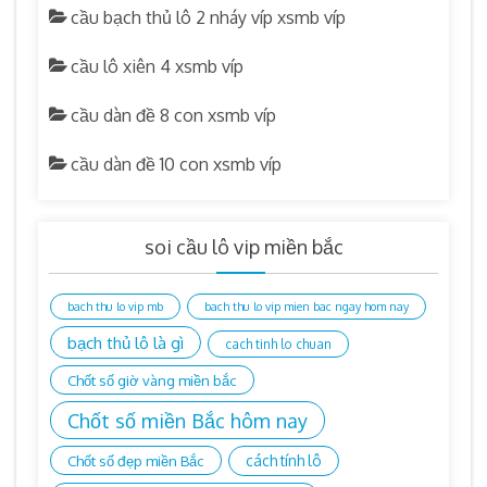
cầu bạch thủ lô 2 nháy víp xsmb víp
cầu lô xiên 4 xsmb víp
cầu dàn đề 8 con xsmb víp
cầu dàn đề 10 con xsmb víp
soi cầu lô vip miền bắc
bach thu lo vip mb
bach thu lo vip mien bac ngay hom nay
bạch thủ lô là gì
cach tinh lo chuan
Chốt số giờ vàng miền bắc
Chốt số miền Bắc hôm nay
Chốt số đẹp miền Bắc
cách tính lô