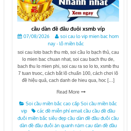
cầu dàn đề đầu đuôi xsmb víp
07/08/2026
soi cau lo vip mien bac hom
nay - lô miền bắc
soi cau loto bach thu mb, soi cầu lo bạch thủ, cau
lo mien bac chuan nhat, soi cau bach thu de,
bach thu lo mien phi, soi cau ra so lo to, xsmb thu
7 tuan truoc, cách bắt lô chuẩn 100, cách chơi lô
đề hiệu quả, cach danh de hieu qua, hoc […]
Read More
Soi cầu miền bắc cao cấp
Soi cầu miền bắc
vip
các đề miễn phí email
cầu cầu đề đầu
đuôi miền bắc siêu đẹp
cầu dàn đề đầu đuôi
cầu
dàn đề đầu đuôi ăn quanh năm
cau dàn đề đầu