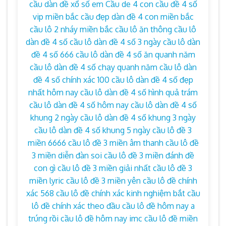
cầu dàn đề xổ số em
Cầu de 4 con
cầu đề 4 số
vip miền bắc
cầu đẹp dàn đề 4 con miền bắc
cầu lô 2 nháy miền bắc
cầu lô ăn thông
cầu lô
dàn đề 4 số
cầu lô dàn đề 4 số 3 ngày
cầu lô dàn
đề 4 số 666
cầu lô dàn đề 4 số ăn quanh năm
cầu lô dàn đề 4 số chạy quanh năm
cầu lô dàn
đề 4 số chính xác 100
cầu lô dàn đề 4 số đẹp
nhất hôm nay
cầu lô dàn đề 4 số hình quả trám
cầu lô dàn đề 4 số hôm nay
cầu lô dàn đề 4 số
khung 2 ngày
cầu lô dàn đề 4 số khung 3 ngày
cầu lô dàn đề 4 số khung 5 ngày
cầu lô đề 3
miền 6666
cầu lô đề 3 miền âm thanh
cầu lô đề
3 miền diễn đàn soi
cầu lô đề 3 miền đánh đề
con gì
cầu lô đề 3 miền giải nhất
cầu lô đề 3
miền lyric
cầu lô đề 3 miền yên
cầu lô đề chính
xác 568
cầu lô đề chính xác kinh nghiệm bắt
cầu
lô đề chính xác theo đầu
cầu lô đề hôm nay a
trúng rồi
cầu lô đề hôm nay imc
cầu lô đề miền