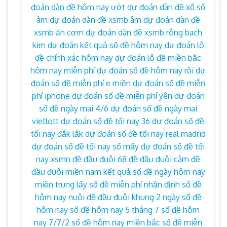
đoán dàn đề hôm nay ướt
dự đoán dàn đề xổ số
âm
dự đoán dàn đề xsmb âm
dự đoán dàn đề
xsmb ăn cơm
dự đoán dàn đề xsmb rông bach
kim
dự đoán kết quả số đề hôm nay
dự đoán lô
đề chính xác hôm nay
dự đoán lô đề miền bắc
hôm nay miễn phí
dự đoán số đề hôm nay rồi
dự
đoán số đề miễn phí e miền
dự đoán số đề miễn
phí iphone
dự đoán số đề miễn phí yên
dự đoán
số đề ngày mai 4/6
dự đoán số đề ngày mai
vietlott
dự đoán số đề tối nay 36
dự đoán số đề
tối nay đắk lắk
dự đoán số đề tối nay real madrid
dự đoán số đề tối nay số mấy
dự đoán số đề tối
nay xsmn
đề đầu đuôi 68
đề đầu đuôi câm
đề
đầu đuôi miền nam
kết quả số đề ngày hôm nay
miền trung
lấy số đề miễn phí
nhận định số đề
hôm nay
nuôi đề đầu đuôi khung 2 ngày
số đề
hôm nay
số đề hôm nay 5 tháng 7
số đề hôm
nay 7/7/2
số đề hôm nay miền bắc
số đề miễn