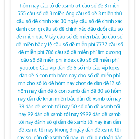
hôm nay
cầu lô đề xsmb ơt
cầu số đề 3 miền
555
cầu số đề 3 miền ông
cầu số đề 3 miền thủ
cầu số đề chính xác 30 ngày
cầu số đề chính xác
danh con gi
cầu số đề chính xác đầu đuôi
cầu số
đề miền bắc 9 tây
cầu số đề miền bắc âu
cầu số
đề miền bắc y lệ
cầu số đề miễn phí 7777
cầu số
đề miễn phí 786
cầu số đề miễn phí âm dương
cầu số đề miễn phí index
cầu số đề miễn phí
youtube
Cầu vip dàn đề 6 số mb
cầu víp kqxs
dàn đề 6 con mb hôm nay
cho số đề miễn phí
mn
cho số lô đề hôm nay
chot de
dàn đề 12 số
hôm nay
dàn đề 6 con xsmb
dàn đề 80 số hôm
nay
dàn đề khan miền bắc
dàn đề xsmb tối nay
38
dàn đề xsmb tối nay 50 số
dàn đề xsmb tối
nay 99
dàn đề xsmb tối nay 9999
dàn đề xsmb
tối nay đánh số gì
dàn đề xsmb tối nay iran
dàn
đề xsmb tối nay khung 3 ngày
dàn đề xsmb tối
nay soi
dàn đề xsmb tối nay ưu đãi
dự đoán dàn