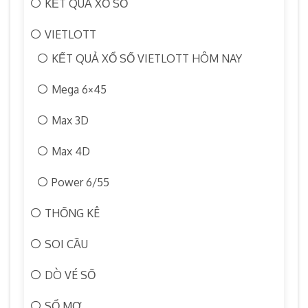
KẾT QUẢ XỔ SỐ
VIETLOTT
KẾT QUẢ XỔ SỐ VIETLOTT HÔM NAY
Mega 6×45
Max 3D
Max 4D
Power 6/55
THỐNG KÊ
SOI CẦU
DÒ VÉ SỐ
SỔ MƠ