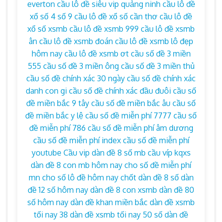
everton
cầu lô đề siêu vip quảng ninh
cầu lô đề
xổ số 4 số 9
cầu lô đề xổ số cần thơ
cầu lô đề
xổ số xsmb
cầu lô đề xsmb 999
cầu lô đề xsmb
ân
cầu lô đề xsmb đoán
cầu lô đề xsmb lô đẹp
hôm nay
cầu lô đề xsmb ơt
cầu số đề 3 miền
555
cầu số đề 3 miền ông
cầu số đề 3 miền thủ
cầu số đề chính xác 30 ngày
cầu số đề chính xác
danh con gi
cầu số đề chính xác đầu đuôi
cầu số
đề miền bắc 9 tây
cầu số đề miền bắc âu
cầu số
đề miền bắc y lệ
cầu số đề miễn phí 7777
cầu số
đề miễn phí 786
cầu số đề miễn phí âm dương
cầu số đề miễn phí index
cầu số đề miễn phí
youtube
Cầu vip dàn đề 8 số mb
cầu víp kqxs
dàn đề 8 con mb hôm nay
cho số đề miễn phí
mn
cho số lô đề hôm nay
chốt dàn đề 8 số
dàn
đề 12 số hôm nay
dàn đề 8 con xsmb
dàn đề 80
số hôm nay
dàn đề khan miền bắc
dàn đề xsmb
tối nay 38
dàn đề xsmb tối nay 50 số
dàn đề