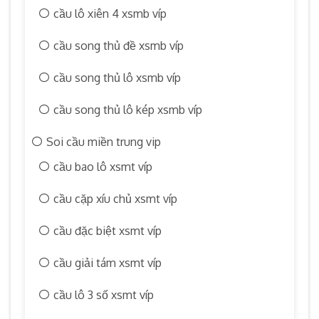
cầu lô xiên 4 xsmb víp
cầu song thủ đề xsmb víp
cầu song thủ lô xsmb víp
cầu song thủ lô kép xsmb víp
Soi cầu miền trung vip
cầu bao lô xsmt víp
cầu cặp xíu chủ xsmt víp
cầu đặc biệt xsmt víp
cầu giải tám xsmt víp
cầu lô 3 số xsmt víp