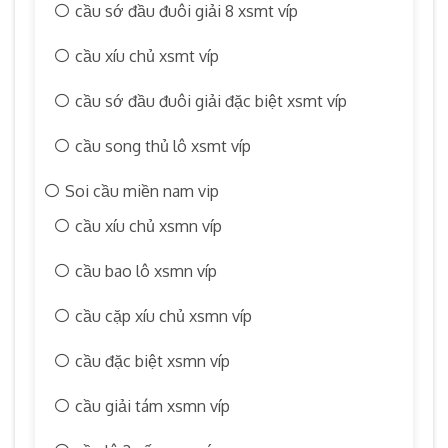
cầu sớ đầu đuôi giải 8 xsmt víp
cầu xíu chủ xsmt víp
cầu sớ đầu đuôi giải đặc biệt xsmt víp
cầu song thủ lô xsmt víp
Soi cầu miền nam vip
cầu xíu chủ xsmn víp
cầu bao lô xsmn víp
cầu cặp xíu chủ xsmn víp
cầu đặc biệt xsmn víp
cầu giải tám xsmn víp