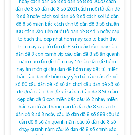
ngày
cách dàn đề 8 số dàn đề 8 số 2020
cách
dàn đề 8 số dàn đề 8 số 2021
cách nuôi lô dàn đề
8 số 3 ngày
cách soi dàn đề 8 số
cách soi lô dàn
đề 8 số miền bắc
cách tính lô dàn đề 8 số chuẩn
100
cách vào tiền nuôi lô dàn đề 8 số 5 ngày
cap
lo bach thu dep nhat hom nay
cap lo bach thu
hom nay
cặp lô dàn đề 8 số ngày hôm nay
cầu
dàn đề 8 con xsmb víp
cầu dàn đề 8 số ăn quanh
năm
cầu dàn đề hôm nay 56
cầu dàn đề hôm
nay ăn món gì
cầu dàn đề hôm nay bất tử miền
bắc
cầu dàn đề hôm nay yên bái
cầu dàn đề xổ
số 80
cầu dàn đề xổ số ăn chơi
cầu dàn đề xổ số
dự đoán
cầu dàn đề xổ số em
Cầu de 8 SỐ
cầu
đẹp dàn đề 8 con miền bắc
cầu lô 2 nháy miền
bắc
cầu lô ăn thông
cầu lô dàn đề 8 số
cầu lô
dàn đề 8 số 3 ngày
cầu lô dàn đề 8 số 888
cầu lô
dàn đề 8 số ăn quanh năm
cầu lô dàn đề 8 số
chạy quanh năm
cầu lô dàn đề 8 số chính xác