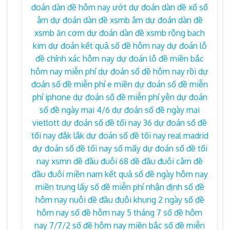
đoán dàn đề hôm nay ướt
dự đoán dàn đề xổ số
âm
dự đoán dàn đề xsmb âm
dự đoán dàn đề
xsmb ăn cơm
dự đoán dàn đề xsmb rông bach
kim
dự đoán kết quả số đề hôm nay
dự đoán lô
đề chính xác hôm nay
dự đoán lô đề miền bắc
hôm nay miễn phí
dự đoán số đề hôm nay rồi
dự
đoán số đề miễn phí e miền
dự đoán số đề miễn
phí iphone
dự đoán số đề miễn phí yên
dự đoán
số đề ngày mai 4/6
dự đoán số đề ngày mai
vietlott
dự đoán số đề tối nay 36
dự đoán số đề
tối nay đắk lắk
dự đoán số đề tối nay real madrid
dự đoán số đề tối nay số mấy
dự đoán số đề tối
nay xsmn
đề đầu đuôi 68
đề đầu đuôi câm
đề
đầu đuôi miền nam
kết quả số đề ngày hôm nay
miền trung
lấy số đề miễn phí
nhận định số đề
hôm nay
nuôi đề đầu đuôi khung 2 ngày
số đề
hôm nay
số đề hôm nay 5 tháng 7
số đề hôm
nay 7/7/2
số đề hôm nay miền bắc
số đề miễn