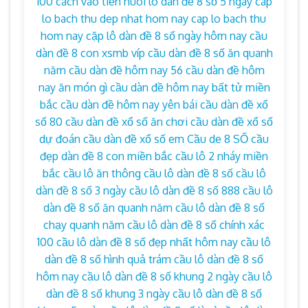
100
cách vào tiền nuôi lô dàn đề 8 số 5 ngày
cap
lo bach thu dep nhat hom nay
cap lo bach thu
hom nay
cặp lô dàn đề 8 số ngày hôm nay
cầu
dàn đề 8 con xsmb víp
cầu dàn đề 8 số ăn quanh
năm
cầu dàn đề hôm nay 56
cầu dàn đề hôm
nay ăn món gì
cầu dàn đề hôm nay bất tử miền
bắc
cầu dàn đề hôm nay yên bái
cầu dàn đề xổ
số 80
cầu dàn đề xổ số ăn chơi
cầu dàn đề xổ số
dự đoán
cầu dàn đề xổ số em
Cầu de 8 SỐ
cầu
đẹp dàn đề 8 con miền bắc
cầu lô 2 nháy miền
bắc
cầu lô ăn thông
cầu lô dàn đề 8 số
cầu lô
dàn đề 8 số 3 ngày
cầu lô dàn đề 8 số 888
cầu lô
dàn đề 8 số ăn quanh năm
cầu lô dàn đề 8 số
chạy quanh năm
cầu lô dàn đề 8 số chính xác
100
cầu lô dàn đề 8 số đẹp nhất hôm nay
cầu lô
dàn đề 8 số hình quả trám
cầu lô dàn đề 8 số
hôm nay
cầu lô dàn đề 8 số khung 2 ngày
cầu lô
dàn đề 8 số khung 3 ngày
cầu lô dàn đề 8 số