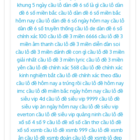
khung 5 ngày
cầu lô dàn đề 6 số là gì
cầu lô dàn
đề 6 số miền bắc
cầu lô dàn đề 6 số miền bắc
hôm nay
cầu lô dàn đề 6 số ngày hôm nay
cầu lô
dàn đề 6 số truyền thống
cầu lô de dàn đề 6 số
chính xác 100
cầu lô đề 3 miền 6666
cầu lô đề 3
miền âm thanh
cầu lô đề 3 miền diễn đàn soi
cầu lô đề 3 miền đánh đề con gì
cầu lô đề 3 miền
giải nhất
cầu lô đề 3 miền lyric
cầu lô đề 3 miền
yên
cầu lô đề chính xác 568
cầu lô đề chính xác
kinh nghiệm bắt
cầu lô đề chính xác theo đầu
cầu lô đề hôm nay a trúng rồi
cầu lô đề hôm nay
imc
cầu lô đề miền bắc ngày hôm nay
cầu lô đề
siêu vip 4d
cầu lô đề siêu vip 9999
cầu lô đề
siêu vip ăn ngày hôm nay
cầu lô đề siêu vip
everton
cầu lô đề siêu vip quảng ninh
cầu lô đề
xổ số 4 số 9
cầu lô đề xổ số cần thơ
cầu lô đề
xổ số xsmb
cầu lô đề xsmb 999
cầu lô đề xsmb
ân
cầu lô đề xsmb đoán
cầu lô đề xsmb lô đẹp