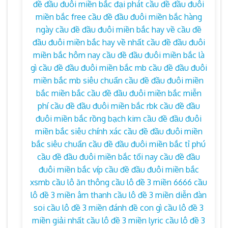
đề đầu đuôi miền bắc đại phát
cầu đề đầu đuôi
miền bắc free
cầu đề đầu đuôi miền bắc hàng
ngày
cầu đề đầu đuôi miền bắc hay về
cầu đề
đầu đuôi miền bắc hay về nhất
cầu đề đầu đuôi
miền bắc hôm nay
cầu đề đầu đuôi miền bắc là
gì
cầu đề đầu đuôi miền bắc mb
cầu đề đầu đuôi
miền bắc mb siêu chuẩn
cầu đề đầu đuôi miền
bắc miền bắc
cầu đề đầu đuôi miền bắc miễn
phí
cầu đề đầu đuôi miền bắc rbk
cầu đề đầu
đuôi miền bắc rồng bạch kim
cầu đề đầu đuôi
miền bắc siêu chính xác
cầu đề đầu đuôi miền
bắc siêu chuẩn
cầu đề đầu đuôi miền bắc tỉ phú
cầu đề đầu đuôi miền bắc tối nay
cầu đề đầu
đuôi miền bắc víp
cầu đề đầu đuôi miền bắc
xsmb
cầu lô ăn thông
cầu lô đề 3 miền 6666
cầu
lô đề 3 miền âm thanh
cầu lô đề 3 miền diễn đàn
soi
cầu lô đề 3 miền đánh đề con gì
cầu lô đề 3
miền giải nhất
cầu lô đề 3 miền lyric
cầu lô đề 3