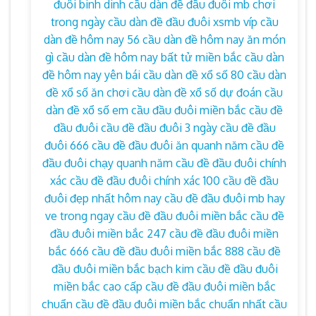
đuôi binh dinh
cầu dàn đề đầu đuôi mb chơi
trong ngày
cầu dàn đề đầu đuôi xsmb víp
cầu
dàn đề hôm nay 56
cầu dàn đề hôm nay ăn món
gì
cầu dàn đề hôm nay bất tử miền bắc
cầu dàn
đề hôm nay yên bái
cầu dàn đề xổ số 80
cầu dàn
đề xổ số ăn chơi
cầu dàn đề xổ số dự đoán
cầu
dàn đề xổ số em
cầu đầu đuôi miền bắc
cầu đề
đầu đuôi
cầu đề đầu đuôi 3 ngày
cầu đề đầu
đuôi 666
cầu đề đầu đuôi ăn quanh năm
cầu đề
đầu đuôi chạy quanh năm
cầu đề đầu đuôi chính
xác
cầu đề đầu đuôi chính xác 100
cầu đề đầu
đuôi đẹp nhất hôm nay
cầu đề đầu đuôi mb hay
ve trong ngay
cầu đề đầu đuôi miền bắc
cầu đề
đầu đuôi miền bắc 247
cầu đề đầu đuôi miền
bắc 666
cầu đề đầu đuôi miền bắc 888
cầu đề
đầu đuôi miền bắc bạch kim
cầu đề đầu đuôi
miền bắc cao cấp
cầu đề đầu đuôi miền bắc
chuẩn
cầu đề đầu đuôi miền bắc chuẩn nhất
cầu