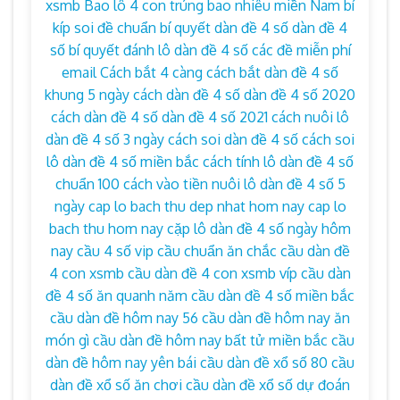
xsmb
Bao lô 4 con trúng bao nhiêu miền Nam
bí
kíp soi đề chuẩn
bí quyết dàn đề 4 số dàn đề 4
số
bí quyết đánh lô dàn đề 4 số
các đề miễn phí
email
Cách bắt 4 càng
cách bắt dàn đề 4 số
khung 5 ngày
cách dàn đề 4 số dàn đề 4 số 2020
cách dàn đề 4 số dàn đề 4 số 2021
cách nuôi lô
dàn đề 4 số 3 ngày
cách soi dàn đề 4 số
cách soi
lô dàn đề 4 số miền bắc
cách tính lô dàn đề 4 số
chuẩn 100
cách vào tiền nuôi lô dàn đề 4 số 5
ngày
cap lo bach thu dep nhat hom nay
cap lo
bach thu hom nay
cặp lô dàn đề 4 số ngày hôm
nay
cầu 4 số vip
cầu chuẩn ăn chắc
cầu dàn đề
4 con xsmb
cầu dàn đề 4 con xsmb víp
cầu dàn
đề 4 số ăn quanh năm
cầu dàn đề 4 số miền bắc
cầu dàn đề hôm nay 56
cầu dàn đề hôm nay ăn
món gì
cầu dàn đề hôm nay bất tử miền bắc
cầu
dàn đề hôm nay yên bái
cầu dàn đề xổ số 80
cầu
dàn đề xổ số ăn chơi
cầu dàn đề xổ số dự đoán