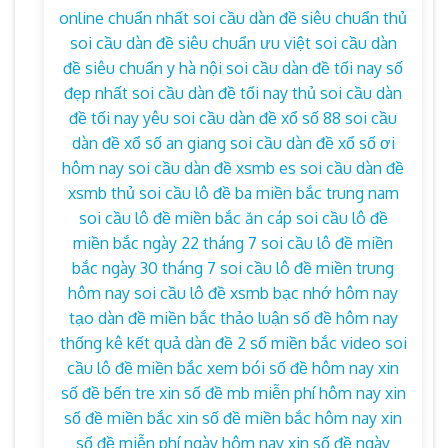
online chuẩn nhất
soi cầu dàn đề siêu chuẩn thủ
soi cầu dàn đề siêu chuẩn ưu việt
soi cầu dàn
đề siêu chuẩn y hà nội
soi cầu dàn đề tối nay số
đẹp nhất
soi cầu dàn đề tối nay thủ
soi cầu dàn
đề tối nay yêu
soi cầu dàn đề xổ số 88
soi cầu
dàn đề xổ số an giang
soi cầu dàn đề xổ số ơi
hôm nay
soi cầu dàn đề xsmb es
soi cầu dàn đề
xsmb thủ
soi cầu lô đề ba miền bắc trung nam
soi cầu lô đề miền bắc ăn cáp
soi cầu lô đề
miền bắc ngày 22 tháng 7
soi cầu lô đề miền
bắc ngày 30 tháng 7
soi cầu lô đề miền trung
hôm nay
soi cầu lô đề xsmb bạc nhớ hôm nay
tạo dàn đề miền bắc
thảo luận số đề hôm nay
thống kê kết quả dàn đề 2 số miền bắc
video soi
cầu lô đề miền bắc
xem bói số đề hôm nay
xin
số đề bến tre
xin số đề mb miễn phí hôm nay
xin
số đề miền bắc
xin số đề miền bắc hôm nay
xin
số đề miễn phí ngày hôm nay
xin số đề ngày