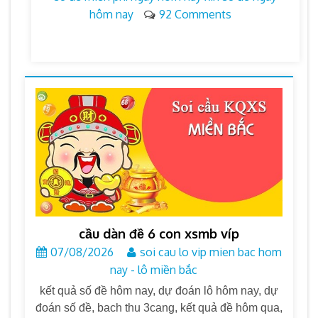
hôm nay
92 Comments
cầu dàn đề 6 con xsmb víp
07/08/2026
soi cau lo vip mien bac hom
nay - lô miền bắc
kết quả số đề hôm nay, dự đoán lô hôm nay, dự
đoán số đề, bach thu 3cang, kết quả đề hôm qua,