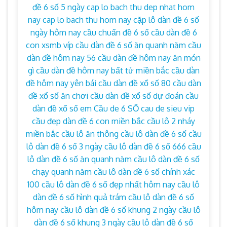
đề 6 số 5 ngày
cap lo bach thu dep nhat hom
nay
cap lo bach thu hom nay
cặp lô dàn đề 6 số
ngày hôm nay
cầu chuẩn đề 6 số
cầu dàn đề 6
con xsmb víp
cầu dàn đề 6 số ăn quanh năm
cầu
dàn đề hôm nay 56
cầu dàn đề hôm nay ăn món
gì
cầu dàn đề hôm nay bất tử miền bắc
cầu dàn
đề hôm nay yên bái
cầu dàn đề xổ số 80
cầu dàn
đề xổ số ăn chơi
cầu dàn đề xổ số dự đoán
cầu
dàn đề xổ số em
Cầu de 6 SỐ
cau de sieu vip
cầu đẹp dàn đề 6 con miền bắc
cầu lô 2 nháy
miền bắc
cầu lô ăn thông
cầu lô dàn đề 6 số
cầu
lô dàn đề 6 số 3 ngày
cầu lô dàn đề 6 số 666
cầu
lô dàn đề 6 số ăn quanh năm
cầu lô dàn đề 6 số
chạy quanh năm
cầu lô dàn đề 6 số chính xác
100
cầu lô dàn đề 6 số đẹp nhất hôm nay
cầu lô
dàn đề 6 số hình quả trám
cầu lô dàn đề 6 số
hôm nay
cầu lô dàn đề 6 số khung 2 ngày
cầu lô
dàn đề 6 số khung 3 ngày
cầu lô dàn đề 6 số