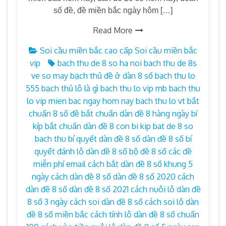
số đề, đề miền bắc ngày hôm […]
Read More
Soi cầu miền bắc cao cấp
Soi cầu miền bắc
vip
bach thu de 8 so ha noi
bach thu de 8s
ve so may
bạch thủ đề ở dàn 8 số
bach thu lo
555
bạch thủ lô là gì
bach thu lo vip mb
bach thu
lo vip mien bac ngay hom nay
bach thu lo vt
bắt
chuẩn 8 số đề
bắt chuẩn dàn đề 8 hàng ngày
bí
kíp bắt chuẩn dàn đề 8 con
bi kip bat de 8 so
bach thu
bí quyết dàn đề 8 số dàn đề 8 số
bí
quyết đánh lô dàn đề 8 số
bộ đề 8 số
các đề
miễn phí email
cách bắt dàn đề 8 số khung 5
ngày
cách dàn đề 8 số dàn đề 8 số 2020
cách
dàn đề 8 số dàn đề 8 số 2021
cách nuôi lô dàn đề
8 số 3 ngày
cách soi dàn đề 8 số
cách soi lô dàn
đề 8 số miền bắc
cách tính lô dàn đề 8 số chuẩn