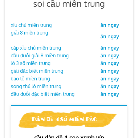
soi cầu miền trung
xỉu chủ miền trung
ăn ngay
giải 8 miền trung
ăn ngay
cặp xỉu chủ miền trung
ăn ngay
đầu đuôi giải 8 miền trung
ăn ngay
lô 3 số miền trung
ăn ngay
giải đặc biệt miền trung
ăn ngay
bao lô miền trung
ăn ngay
song thủ lô miền trung
ăn ngay
đầu đuôi đặc biệt miền trung
ăn ngay
cầu dàn đề 4 con xsmb víp