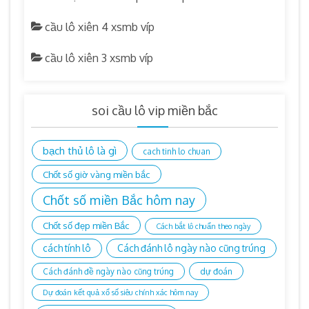
cầu lô xiên 4 xsmb víp
cầu lô xiên 3 xsmb víp
soi cầu lô vip miền bắc
bạch thủ lô là gì
cach tinh lo chuan
Chốt số giờ vàng miền bắc
Chốt số miền Bắc hôm nay
Chốt số đẹp miền Bắc
Cách bắt lô chuẩn theo ngày
cách tính lô
Cách đánh lô ngày nào cũng trúng
dự đoán
Cách đánh đề ngày nào cũng trúng
Dự đoán kết quả xổ số siêu chính xác hôm nay