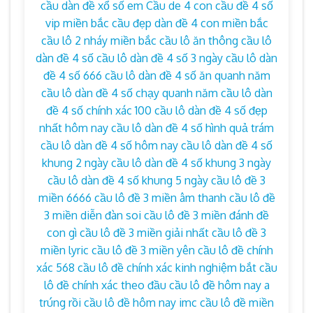
cầu dàn đề xổ số em
Cầu de 4 con
cầu đề 4 số
vip miền bắc
cầu đẹp dàn đề 4 con miền bắc
cầu lô 2 nháy miền bắc
cầu lô ăn thông
cầu lô
dàn đề 4 số
cầu lô dàn đề 4 số 3 ngày
cầu lô dàn
đề 4 số 666
cầu lô dàn đề 4 số ăn quanh năm
cầu lô dàn đề 4 số chạy quanh năm
cầu lô dàn
đề 4 số chính xác 100
cầu lô dàn đề 4 số đẹp
nhất hôm nay
cầu lô dàn đề 4 số hình quả trám
cầu lô dàn đề 4 số hôm nay
cầu lô dàn đề 4 số
khung 2 ngày
cầu lô dàn đề 4 số khung 3 ngày
cầu lô dàn đề 4 số khung 5 ngày
cầu lô đề 3
miền 6666
cầu lô đề 3 miền âm thanh
cầu lô đề
3 miền diễn đàn soi
cầu lô đề 3 miền đánh đề
con gì
cầu lô đề 3 miền giải nhất
cầu lô đề 3
miền lyric
cầu lô đề 3 miền yên
cầu lô đề chính
xác 568
cầu lô đề chính xác kinh nghiệm bắt
cầu
lô đề chính xác theo đầu
cầu lô đề hôm nay a
trúng rồi
cầu lô đề hôm nay imc
cầu lô đề miền