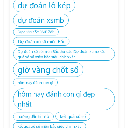
dự đoán lô kép
dự đoán xsmb
Dự đoán XSMB VIP 26h
Dự đoán xổ số miền Bắc
Dự đoán xổ số miền Bắc thứ sáu Dự đoán xsmb kết
quả xổ số miền bắc siêu chính xác
giờ vàng chốt số
hôm nay đánh con gì
hôm nay đánh con gì đẹp
nhất
kết quả xổ số
hướng dẫn tính lô
kết quả xổ số miền bắc siêu chính xác