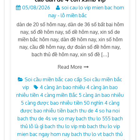
05/08/2026
soi cau lo vip mien bac hom
nay - lô miền bắc
dàn de 20 số hôm nay, dàn de 36 số bất bại hôm
nay, số đề hôm nay, số dề hôm nay, xin số de
miền bắc hôm nay, dàn đề hôm nay, xin số hôm
nay, cầu đề hôm nay, dự đoán số đề hôm nay,
bạch thủ đề hôm nay, xin số đề […]
Read More
Soi cầu miền bắc cao cấp
Soi cầu miền bắc
vip
4 càng ăn bao nhiêu
4 càng ăn bao
nhiêu tiền
4 càng miền Bắc
5 càng ăn bao nhiêu
5 càng được bao nhiêu tiền
50 nghìn 4 càng
được bao nhiêu tiền
bach thu de 4 so ha noi
bach thu de 4s ve so may
bach thu lo 555
bạch
thủ lô là gì
bach thu lo vip mb
bach thu lo vip
mien bac ngay hom nay
bach thu lo vt
bạch thủ