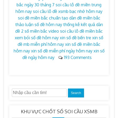
bắc ngày 30 tháng 7
soi cầu lô đề miền trung
hôm nay
soi cầu lô đề xsmb bạc nhớ hôm nay
soi đề miền bắc chuẩn
tạo dàn đề miền bắc
thảo luận số đề hôm nay
thống kê kết quả dàn
đề 2 số miền bắc
video soi cầu lô đề miền bắc
xem bói số đề hôm nay
xin số đề bến tre
xin số
đề mb miễn phí hôm nay
xin số đề miền bắc
hôm nay
xin số đề miễn phí ngày hôm nay
xin số
đề ngày hôm nay
193 Comments
Search
KHU VỰC CHỐT SỐ SOI CẦU XSMB