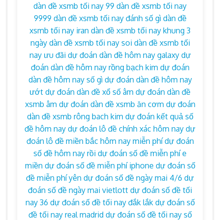
dàn đề xsmb tối nay 99
dàn đề xsmb tối nay
9999
dàn đề xsmb tối nay đánh số gì
dàn đề
xsmb tối nay iran
dàn đề xsmb tối nay khung 3
ngày
dàn đề xsmb tối nay soi
dàn đề xsmb tối
nay ưu đãi
dự đoán dàn đề hôm nay galaxy
dự
đoán dàn đề hôm nay rồng bạch kim
dự đoán
dàn đề hôm nay số gì
dự đoán dàn đề hôm nay
ướt
dự đoán dàn đề xổ số âm
dự đoán dàn đề
xsmb âm
dự đoán dàn đề xsmb ăn cơm
dự đoán
dàn đề xsmb rông bach kim
dự đoán kết quả số
đề hôm nay
dự đoán lô đề chính xác hôm nay
dự
đoán lô đề miền bắc hôm nay miễn phí
dự đoán
số đề hôm nay rồi
dự đoán số đề miễn phí e
miền
dự đoán số đề miễn phí iphone
dự đoán số
đề miễn phí yên
dự đoán số đề ngày mai 4/6
dự
đoán số đề ngày mai vietlott
dự đoán số đề tối
nay 36
dự đoán số đề tối nay đắk lắk
dự đoán số
đề tối nay real madrid
dự đoán số đề tối nay số