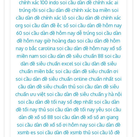
chính xác 100 indo
soi cầu dàn đề chính xác ai
trúng rồi
soi cầu dàn đề chính xác ba miền
soi
cầu dàn đề chính xác lô
soi cầu dàn đề chính xác
org
soi cầu dàn đề êc số
soi cầu dàn đề hôm nay
60
soi cầu dàn đề hôm nay dễ trúng
soi cầu dàn
đề hôm nay giờ hoàng đạo
soi cầu dàn đề hôm
nay o bắc carolina
soi cầu dàn đề hôm nay xổ số
miền nam
soi cầu dàn đề siêu chuẩn 88
soi cầu
dàn đề siêu chuẩn excel
soi cầu dàn đề siêu
chuẩn miền bắc
soi cầu dàn đề siêu chuẩn ơi
soi cầu dàn đề siêu chuẩn online chuẩn nhất
soi
cầu dàn đề siêu chuẩn thủ
soi cầu dàn đề siêu
chuẩn ưu việt
soi cầu dàn đề siêu chuẩn y hà nội
soi cầu dàn đề tối nay số đẹp nhất
soi cầu dàn
đề tối nay thủ
soi cầu dàn đề tối nay yêu
soi cầu
dàn đề xổ số 88
soi cầu dàn đề xổ số an giang
soi cầu dàn đề xổ số ơi hôm nay
soi cầu dàn đề
xsmb es
soi cầu dàn đề xsmb thủ
soi cầu lô đề