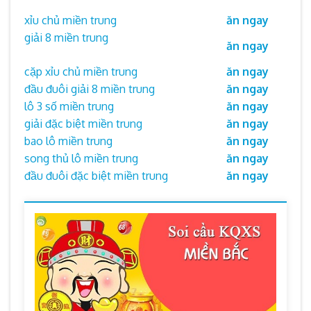
xỉu chủ miền trung
ăn ngay
giải 8 miền trung
ăn ngay
cặp xỉu chủ miền trung
ăn ngay
đầu đuôi giải 8 miền trung
ăn ngay
lô 3 số miền trung
ăn ngay
giải đặc biệt miền trung
ăn ngay
bao lô miền trung
ăn ngay
song thủ lô miền trung
ăn ngay
đầu đuôi đặc biệt miền trung
ăn ngay