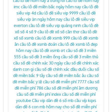
cầu lô đề hôm nay a trúng rồi
cầu lô đề hôm nay
imc
cầu lô đề miền bắc ngày hôm nay
cầu lô đề
siêu vip 4d
cầu lô đề siêu vip 9999
cầu lô đề
siêu vip ăn ngày hôm nay
cầu lô đề siêu vip
everton
cầu lô đề siêu vip quảng ninh
cầu lô đề
xổ số 4 số 9
cầu lô đề xổ số cần thơ
cầu lô đề
xổ số xsmb
cầu lô đề xsmb 999
cầu lô đề xsmb
ân
cầu lô đề xsmb đoán
cầu lô đề xsmb lô đẹp
hôm nay
cầu lô đề xsmb ơt
cầu số đề 3 miền
555
cầu số đề 3 miền ông
cầu số đề 3 miền thủ
cầu số đề chính xác 30 ngày
cầu số đề chính xác
danh con gi
cầu số đề chính xác đầu đuôi
cầu số
đề miền bắc 9 tây
cầu số đề miền bắc âu
cầu số
đề miền bắc y lệ
cầu số đề miễn phí 7777
cầu số
đề miễn phí 786
cầu số đề miễn phí âm dương
cầu số đề miễn phí index
cầu số đề miễn phí
youtube
Cầu vip dàn đề 6 số mb
cầu víp kqxs
dàn đề 6 con mb hôm nay
cho số đề miễn phí