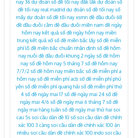
nay 36
dự đoán số đề tối nay đắk lắk
dự đoán số
đề tối nay real madrid
dự đoán số đề tối nay số
mấy
dự đoán số đề tối nay xsmn
đề đầu đuôi 68
đề đầu đuôi câm
đề đầu đuôi miền nam
đề ngày
hôm nay
kết quả số đề ngày hôm nay miền
trung
kết quả xổ số đề miền bắc
lấy số đề miễn
phí
lô đề miền bắc chuẩn
nhận định số đề hôm
nay
nuôi đề đầu đuôi khung 2 ngày
số đề hôm
nay
số đề hôm nay 5 tháng 7
số đề hôm nay
7/7/2
số đề hôm nay miền bắc
số đề miễn phí a
hôm nay
số đề miễn phí acb
số đề miễn phí phú
yên
số đề miễn phí quang hải
số đề miễn phí thứ
4
số đề ngày mai 17
số đề ngày mai 24
số đề
ngày mai 4/6
số đề ngày mai 6 tháng 7
số đề
ngày mai hàng tuần
số đề ngày mai thứ hai
soi
cau 5s
soi cầu dàn đề 10 số
soi cầu dàn đề chính
xác 100 3 càng
soi cầu dàn đề chính xác 100 ăn
nhiều
soi cầu dàn đề chính xác 100 indo
soi cầu