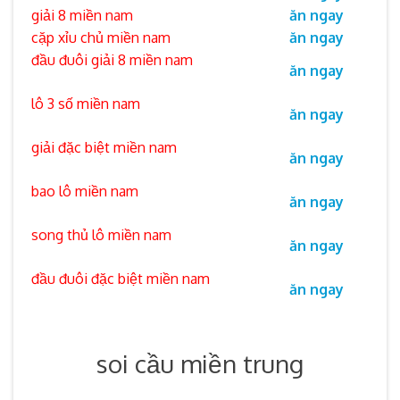
giải 8 miền nam
ăn ngay
cặp xỉu chủ miền nam
ăn ngay
đầu đuôi giải 8 miền nam
ăn ngay
lô 3 số miền nam
ăn ngay
giải đặc biệt miền nam
ăn ngay
bao lô miền nam
ăn ngay
song thủ lô miền nam
ăn ngay
đầu đuôi đặc biệt miền nam
ăn ngay
soi cầu miền trung