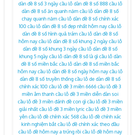
dàn đề 8 số 3 ngày
cầu lô dàn đề 8 số 888
cầu lô
dàn đề 8 số ăn quanh năm
cầu lô dàn đề 8 số
chạy quanh năm
cầu lô dàn đề 8 số chính xác
100
cầu lô dàn đề 8 số đẹp nhất hôm nay
cầu lô
dàn đề 8 số hình quả trám
cầu lô dàn đề 8 số
hôm nay
cầu lô dàn đề 8 số khung 2 ngày
cầu lô
dàn đề 8 số khung 3 ngày
cầu lô dàn đề 8 số
khung 5 ngày
cầu lô dàn đề 8 số là gì
cầu lô dàn
đề 8 số miền bắc
cầu lô dàn đề 8 số miền bắc
hôm nay
cầu lô dàn đề 8 số ngày hôm nay
cầu lô
dàn đề 8 số truyền thống
cầu lô de dàn đề 8 số
chính xác 100
cầu lô đề 3 miền 6666
cầu lô đề 3
miền âm thanh
cầu lô đề 3 miền diễn đàn soi
cầu lô đề 3 miền đánh đề con gì
cầu lô đề 3 miền
giải nhất
cầu lô đề 3 miền lyric
cầu lô đề 3 miền
yên
cầu lô đề chính xác 568
cầu lô đề chính xác
kinh nghiệm bắt
cầu lô đề chính xác theo đầu
cầu lô đề hôm nay a trúng rồi
cầu lô đề hôm nay