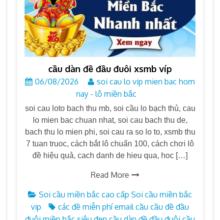
cầu dàn đề đầu đuôi xsmb víp
06/08/2026
soi cau lo vip mien bac hom
nay - lô miền bắc
soi cau loto bach thu mb, soi cầu lo bạch thủ, cau
lo mien bac chuan nhat, soi cau bach thu de,
bach thu lo mien phi, soi cau ra so lo to, xsmb thu
7 tuan truoc, cách bắt lô chuẩn 100, cách chơi lô
đề hiệu quả, cach danh de hieu qua, hoc […]
Read More
Soi cầu miền bắc cao cấp
Soi cầu miền bắc
vip
các đề miễn phí email
cầu cầu đề đầu
đuôi miền bắc siêu đẹp
cầu dàn đề đầu đuôi
cầu