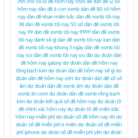
mn
cho số lô đề hôm nay
chot de
dàn đề 12 số
hôm nay
dàn đề 6 con xsmb
dàn đề 80 số hôm
nay
dàn đề khan miền bắc
dàn đề xsmb tối nay
38
dàn đề xsmb tối nay 50 số
dàn đề xsmb tối
nay 99
dàn đề xsmb tối nay 9999
dàn đề xsmb
tối nay đánh số gì
dàn đề xsmb tối nay iran
dàn
đề xsmb tối nay khung 3 ngày
dàn đề xsmb tối
nay soi
dàn đề xsmb tối nay ưu đãi
dự đoán dàn
đề hôm nay galaxy
dự đoán dàn đề hôm nay
rồng bạch kim
dự đoán dàn đề hôm nay số gì
dự
đoán dàn đề hôm nay ướt
dự đoán dàn đề xổ số
âm
dự đoán dàn đề xsmb âm
dự đoán dàn đề
xsmb ăn cơm
dự đoán dàn đề xsmb rông bach
kim
dự đoán kết quả số đề hôm nay
dự đoán lô
đề chính xác hôm nay
dự đoán lô đề miền bắc
hôm nay miễn phí
dự đoán số đề hôm nay rồi
dự
đoán số đề miễn phí e miền
dự đoán số đề miễn
phí iphone
dự đoán số đề miễn phí yên
dự đoán