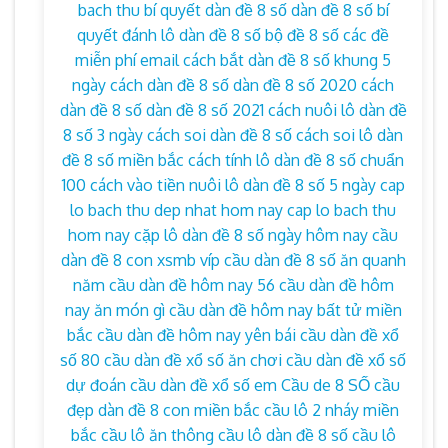
bach thu
bí quyết dàn đề 8 số dàn đề 8 số
bí
quyết đánh lô dàn đề 8 số
bộ đề 8 số
các đề
miễn phí email
cách bắt dàn đề 8 số khung 5
ngày
cách dàn đề 8 số dàn đề 8 số 2020
cách
dàn đề 8 số dàn đề 8 số 2021
cách nuôi lô dàn đề
8 số 3 ngày
cách soi dàn đề 8 số
cách soi lô dàn
đề 8 số miền bắc
cách tính lô dàn đề 8 số chuẩn
100
cách vào tiền nuôi lô dàn đề 8 số 5 ngày
cap
lo bach thu dep nhat hom nay
cap lo bach thu
hom nay
cặp lô dàn đề 8 số ngày hôm nay
cầu
dàn đề 8 con xsmb víp
cầu dàn đề 8 số ăn quanh
năm
cầu dàn đề hôm nay 56
cầu dàn đề hôm
nay ăn món gì
cầu dàn đề hôm nay bất tử miền
bắc
cầu dàn đề hôm nay yên bái
cầu dàn đề xổ
số 80
cầu dàn đề xổ số ăn chơi
cầu dàn đề xổ số
dự đoán
cầu dàn đề xổ số em
Cầu de 8 SỐ
cầu
đẹp dàn đề 8 con miền bắc
cầu lô 2 nháy miền
bắc
cầu lô ăn thông
cầu lô dàn đề 8 số
cầu lô