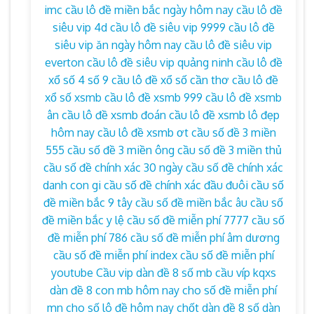
imc
cầu lô đề miền bắc ngày hôm nay
cầu lô đề
siêu vip 4d
cầu lô đề siêu vip 9999
cầu lô đề
siêu vip ăn ngày hôm nay
cầu lô đề siêu vip
everton
cầu lô đề siêu vip quảng ninh
cầu lô đề
xổ số 4 số 9
cầu lô đề xổ số cần thơ
cầu lô đề
xổ số xsmb
cầu lô đề xsmb 999
cầu lô đề xsmb
ân
cầu lô đề xsmb đoán
cầu lô đề xsmb lô đẹp
hôm nay
cầu lô đề xsmb ơt
cầu số đề 3 miền
555
cầu số đề 3 miền ông
cầu số đề 3 miền thủ
cầu số đề chính xác 30 ngày
cầu số đề chính xác
danh con gi
cầu số đề chính xác đầu đuôi
cầu số
đề miền bắc 9 tây
cầu số đề miền bắc âu
cầu số
đề miền bắc y lệ
cầu số đề miễn phí 7777
cầu số
đề miễn phí 786
cầu số đề miễn phí âm dương
cầu số đề miễn phí index
cầu số đề miễn phí
youtube
Cầu vip dàn đề 8 số mb
cầu víp kqxs
dàn đề 8 con mb hôm nay
cho số đề miễn phí
mn
cho số lô đề hôm nay
chốt dàn đề 8 số
dàn